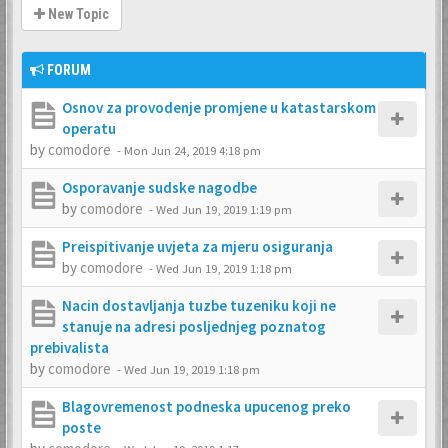
New Topic
FORUM
Osnov za provodenje promjene u katastarskom
operatu
by
comodore
-
Mon Jun 24, 2019 4:18 pm
Osporavanje sudske nagodbe
by
comodore
-
Wed Jun 19, 2019 1:19 pm
Preispitivanje uvjeta za mjeru osiguranja
by
comodore
-
Wed Jun 19, 2019 1:18 pm
Nacin dostavljanja tuzbe tuzeniku koji ne
stanuje na adresi posljednjeg poznatog
prebivalista
by
comodore
-
Wed Jun 19, 2019 1:18 pm
Blagovremenost podneska upucenog preko
poste