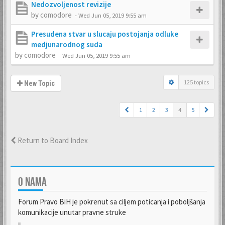
Nedozvoljenost revizije
by
comodore
-
Wed Jun 05, 2019 9:55 am
Presudena stvar u slucaju postojanja odluke
medjunarodnog suda
by
comodore
-
Wed Jun 05, 2019 9:55 am
125 topics
New Topic
1
2
3
4
5
Return to Board Index
O NAMA
Forum Pravo BiH je pokrenut sa ciljem poticanja i poboljšanja
komunikacije unutar pravne struke