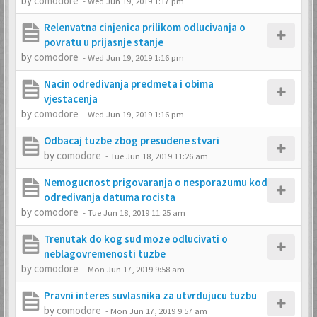
by
comodore
-
Wed Jun 19, 2019 1:17 pm
Relenvatna cinjenica prilikom odlucivanja o
povratu u prijasnje stanje
by
comodore
-
Wed Jun 19, 2019 1:16 pm
Nacin odredivanja predmeta i obima
vjestacenja
by
comodore
-
Wed Jun 19, 2019 1:16 pm
Odbacaj tuzbe zbog presudene stvari
by
comodore
-
Tue Jun 18, 2019 11:26 am
Nemogucnost prigovaranja o nesporazumu kod
odredivanja datuma rocista
by
comodore
-
Tue Jun 18, 2019 11:25 am
Trenutak do kog sud moze odlucivati o
neblagovremenosti tuzbe
by
comodore
-
Mon Jun 17, 2019 9:58 am
Pravni interes suvlasnika za utvrdujucu tuzbu
by
comodore
-
Mon Jun 17, 2019 9:57 am