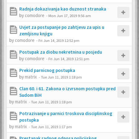
Radnja dokazivanja kao duznost stranaka
by
comodore
-
Mon Jun 17, 2019 9:56 am
Uvjet za postupanje po zahtjevu za upis u
zemljisnu knjigu
by
comodore
-
Fri Jun 14, 2019 12:52 pm
Postupak za diobu nekretnina u posjedu
by
comodore
-
Fri Jun 14, 2019 12:51 pm
Prekid parnicnog postupka
by
matrix
-
Tue Jun 11, 2019 1:18 pm
Clan 60. i 61. Zakona o izvrsnom postupku pred
Sudom BiH
by
matrix
-
Tue Jun 11, 2019 1:18 pm
Potrazivanje u parnici troskova disciplinskog
postupka
by
matrix
-
Tue Jun 11, 2019 1:17 pm
Prestanak radnog odnosa policijskog