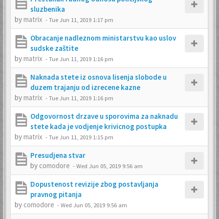
sluzbenika
by
matrix
-
Tue Jun 11, 2019 1:17 pm
Obracanje nadleznom ministarstvu kao uslov
sudske zaštite
by
matrix
-
Tue Jun 11, 2019 1:16 pm
Naknada stete iz osnova lisenja slobode u
duzem trajanju od izrecene kazne
by
matrix
-
Tue Jun 11, 2019 1:16 pm
Odgovornost drzave u sporovima za naknadu
stete kada je vodjenje krivicnog postupka
by
matrix
-
Tue Jun 11, 2019 1:15 pm
Presudjena stvar
by
comodore
-
Wed Jun 05, 2019 9:56 am
Dopustenost revizije zbog postavljanja
pravnog pitanja
by
comodore
-
Wed Jun 05, 2019 9:56 am