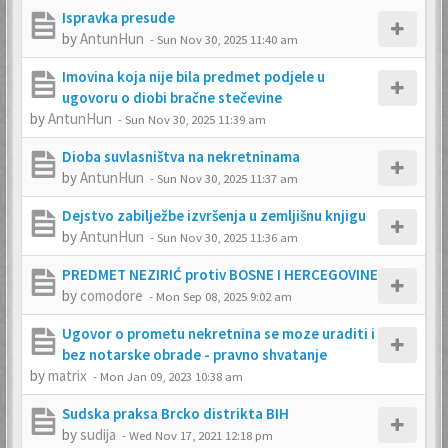
Ispravka presude
by
AntunHun
-
Sun Nov 30, 2025 11:40 am
Imovina koja nije bila predmet podjele u
ugovoru o diobi bračne stečevine
by
AntunHun
-
Sun Nov 30, 2025 11:39 am
Dioba suvlasništva na nekretninama
by
AntunHun
-
Sun Nov 30, 2025 11:37 am
Dejstvo zabilježbe izvršenja u zemljišnu knjigu
by
AntunHun
-
Sun Nov 30, 2025 11:36 am
PREDMET NEZIRIĆ protiv BOSNE I HERCEGOVINE
by
comodore
-
Mon Sep 08, 2025 9:02 am
Ugovor o prometu nekretnina se moze uraditi i
bez notarske obrade - pravno shvatanje
by
matrix
-
Mon Jan 09, 2023 10:38 am
Sudska praksa Brcko distrikta BIH
by
sudija
-
Wed Nov 17, 2021 12:18 pm