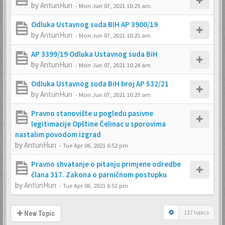
by
AntunHun
-
Mon Jun 07, 2021 10:25 am
Odluka Ustavnog suda BIH AP 3900/19
by
AntunHun
-
Mon Jun 07, 2021 10:25 am
AP 3399/19 Odluka Ustavnog suda BiH
by
AntunHun
-
Mon Jun 07, 2021 10:24 am
Odluka Ustavnog suda BiH broj AP 532/21
by
AntunHun
-
Mon Jun 07, 2021 10:23 am
Pravno stanovište u pogledu pasivne
legitimacije Opštine Čelinac u sporovima
nastalim povodom izgrad
by
AntunHun
-
Tue Apr 06, 2021 6:52 pm
Pravno shvatanje o pitanju primjene odredbe
člana 317. Zakona o parničnom postupku
by
AntunHun
-
Tue Apr 06, 2021 6:51 pm
137 topics
New Topic