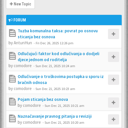
New Topic
FORUM
Tuzba komunalna taksa: povrat po osnovu
sticanja bez osnova
by
AntunHun
-
Fri Dec 26, 2025 12:26 pm
Odlučujući faktor kod odlučivanja o dodjeli
djece jednom od roditelja
by
comodore
-
Sun Dec 21, 2025 10:24 am
Odlučivanje o troškovima postupka u sporu iz
bračnih odnosa
by
comodore
-
Sun Dec 21, 2025 10:23 am
Pojam sticanja bez osnova
by
comodore
-
Sun Dec 21, 2025 10:21 am
Naznačavanje pravnog pitanja u reviziji
by
comodore
-
Sun Dec 21, 2025 10:20 am