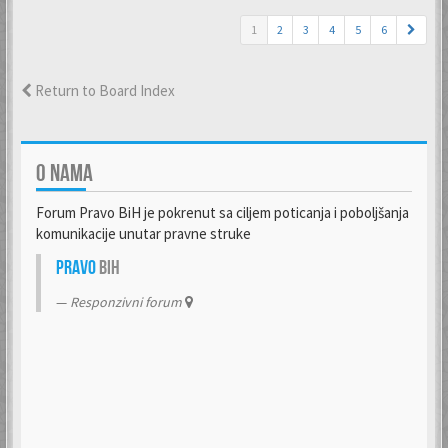
1
2
3
4
5
6
Return to Board Index
O NAMA
Forum Pravo BiH je pokrenut sa ciljem poticanja i poboljšanja
komunikacije unutar pravne struke
Pravo
BiH
Responzivni forum