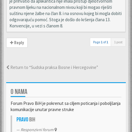
je prihvatio da aplikantica nije imala pristup djelotvornom
pravnom lijeku na nacionalnom nivou koji bi mogao riješiti
suštinu njene žalbe na član 8. i na osnovu kojeg bi mogla dobiti
odgovarajuću pomoć. Stoga je došlo do kršenja člana 13.
Konvencije, u vezi s članom 8.
Page
1
of
1
1 post
Reply
Return to “Sudska praksa Bosne i Hercegovine”
O NAMA
Forum Pravo BiH je pokrenut sa ciljem poticanja i poboljšanja
komunikacije unutar pravne struke
Pravo
BiH
Responzivni forum