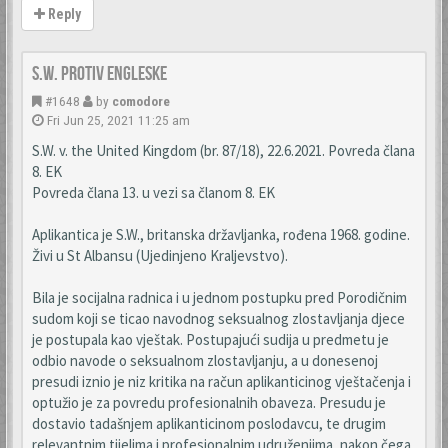
Reply
S.W. protiv Engleske
#1648
by
comodore
Fri Jun 25, 2021 11:25 am
S.W. v. the United Kingdom (br. 87/18), 22.6.2021. Povreda člana
8. EK
Povreda člana 13. u vezi sa članom 8. EK
Aplikantica je S.W., britanska državljanka, rođena 1968. godine.
Živi u St Albansu (Ujedinjeno Kraljevstvo).
Bila je socijalna radnica i u jednom postupku pred Porodičnim
sudom koji se ticao navodnog seksualnog zlostavljanja djece
je postupala kao vještak. Postupajući sudija u predmetu je
odbio navode o seksualnom zlostavljanju, a u donesenoj
presudi iznio je niz kritika na račun aplikanticinog vještačenja i
optužio je za povredu profesionalnih obaveza. Presudu je
dostavio tadašnjem aplikanticinom poslodavcu, te drugim
relevantnim tijelima i profesionalnim udruženjima, nakon čega