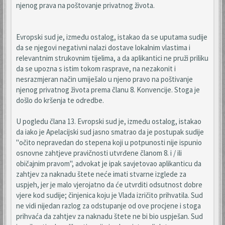
njenog prava na poštovanje privatnog života.
Evropski sud je, između ostalog, istakao da se uputama sudije
da se njegovi negativni nalazi dostave lokalnim vlastima i
relevantnim strukovnim tijelima, a da aplikantici ne pruži priliku
da se upozna s istim tokom rasprave, na nezakonit i
nesrazmjeran način umiješalo u njeno pravo na poštivanje
njenog privatnog života prema članu 8. Konvencije. Stoga je
došlo do kršenja te odredbe.
U pogledu člana 13. Evropski sud je, između ostalog, istakao
da iako je Apelacijski sud jasno smatrao da je postupak sudije
"očito nepravedan do stepena koji u potpunosti nije ispunio
osnovne zahtjeve pravičnosti utvrđene članom 8. i / ili
običajnim pravom", advokat je ipak savjetovao aplikanticu da
zahtjev za naknadu štete neće imati stvarne izglede za
uspjeh, jer je malo vjerojatno da će utvrditi odsutnost dobre
vjere kod sudije; činjenica koju je Vlada izričito prihvatila. Sud
ne vidi nijedan razlog za odstupanje od ove procjene i stoga
prihvaća da zahtjev za naknadu štete ne bi bio uspješan. Sud