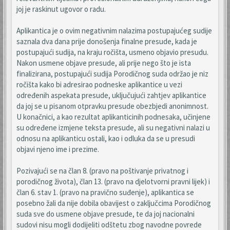
joj je raskinut ugovor o radu.
Aplikantica je o ovim negativnim nalazima postupajućeg sudije
saznala dva dana prije donošenja finalne presude, kada je
postupajući sudija, na kraju ročišta, usmeno objavio presudu.
Nakon usmene objave presude, ali prije nego što je ista
finalizirana, postupajući sudija Porodičnog suda održao je niz
ročišta kako bi adresirao podneske aplikantice u vezi
određenih aspekata presude, uključujući zahtjev aplikantice
da joj se u pisanom otpravku presude obezbjedi anonimnost.
U konačnici, a kao rezultat aplikanticinih podnesaka, učinjene
su određene izmjene teksta presude, ali su negativni nalazi u
odnosu na aplikanticu ostali, kao i odluka da se u presudi
objavi njeno ime i prezime.
Pozivajući se na član 8. (pravo na poštivanje privatnog i
porodičnog života), član 13. (pravo na djelotvorni pravni lijek) i
član 6. stav 1. (pravo na pravično suđenje), aplikantica se
posebno žali da nije dobila obavijest o zaključcima Porodičnog
suda sve do usmene objave presude, te da joj nacionalni
sudovi nisu mogli dodijeliti odštetu zbog navodne povrede