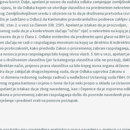
ovu korist. Dalje, apelant je naveo da sudska odluka zamjenjuje zemljišnok
kvu izjavu, te da Odluka kojom se utvrđuje vlasništvo na predmetnim nekretn
alog Zemljišnoknjižnom uredu s obzirom na to da je društvena pretvorba izv
to je sadržano u Odluci) da Kantonalno pravobranilaštvo podnese zahtjev 
1. stav 2. u vezi sa članom 338. ZSP). Apelant je istakao da je proizvoljan,
nog suda da je u konkretnom slučaju "očito" riječ o nekretnini na kojoj je
 naveo da je iz člana 1. Odluke evidentno da predmetni upisi glase na BiH (z
 slučaju ne radi o raspolaganju imovinom na kojoj se direktno ili indirektno
bio protivzakonit, kako predviđa Zakon o privremenoj zabrani raspolaganja, 
 nosioca prava raspolaganja bilo kojeg nivoa vlasti. S tim u vezi, apelant j
e u društvenom vlasništvu (jer ta kategorija vlasništva više ne postoji), dak
ndirektan način, prijenos prava vlasništva sa bilo kojeg nivoa organa državne 
matra da je zaključak drugostepenog suda, da je Odluka suprotna Zakonu o
azi iz domena redovnog suđenja zadirući u nadležnost Ustavnog suda FBiH. 
g organa kantona i ocjenu o tome da li je neki propis u skladu sa Ustavom, 
pelant je istakao da je zbog navedenog, kao i činjenice da je osporena odl
akona o privremenoj zabrani raspolaganja došlo do povrede navedenih prav
 rješenje i predmet vrati na ponovni postupak.
 postupku nisu povrijeđena apelantova prava navedena u apelaciji uz prij