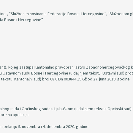
vine", "Službenim novinama Federacije Bosne i Hercegovine", "Službenom g
ta Bosne i Hercegovine".
lant), kojeg zastupa Kantonalno pravobranilaštvo Zapadnohercegovačkog 
iju Ustavnom sudu Bosne i Hercegovine (u daljnjem tekstu: Ustavni sud) prot
tekstu: Kantonalni sud) broj 08 0 Dn 003844 19 Gž od 27. juna 2019. godine.
alnog suda i Općinskog suda u Ljubuškom (u daljnjem tekstu: Općinski sud)
ore na apelaciju.
a apelaciju 9. novembra i 4. decembra 2020. godine.