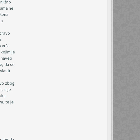
njižno
inama ne
ršena
za
 pravo
a
 vrši
kojim je
e naveo
le, da se
vlasti
Ovo zbog
ili je
uka
a, te je
edlog da