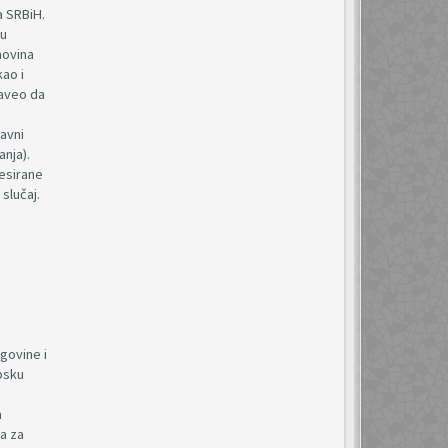
a SRBiH.
(u
movina
ao i
naveo da
ravni
anja).
resirane
slučaj.
govine i
opsku
a
na za