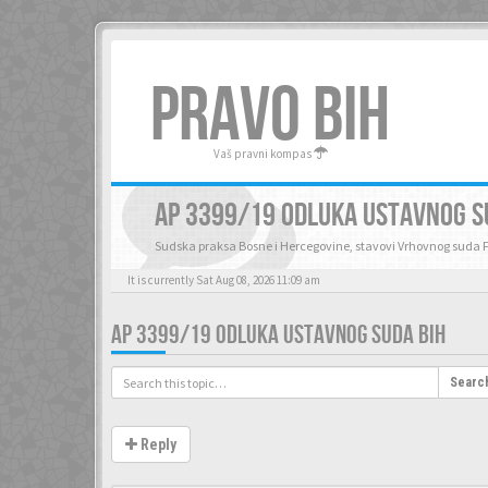
PRAVO BIH
Vaš pravni kompas
AP 3399/19 ODLUKA USTAVNOG S
Sudska praksa Bosne i Hercegovine, stavovi Vrhovnog suda 
It is currently Sat Aug 08, 2026 11:09 am
AP 3399/19 ODLUKA USTAVNOG SUDA BIH
Searc
Reply