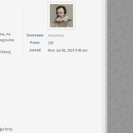
na, na
Username
AntunHun
rcegovine
Posts
239
Joined
Mon Jul 08, 2019 9:49 am
držanoj
gu broj