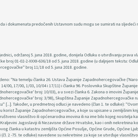
voda i dokumenata predočenih Ustavnom sudu mogu se sumirati na sljedeći n
nici, održanoj 5. juna 2018. godine, donijela Odluku o utvrđivanju prava vl
broj 01-02-2-XXXII-636/18 od 5. juna 2018. godine (u daljnjem tekstu: Odluk
cegovačke" broj 11/18 od 5. juna 2018. godine.
vedeno: "Na temelju članka 26. Ustava Županije Zapadnohercegovačke ('Nar
4/00, 17/00, 1/03, 10/04 i 17/11) i članka 96. Poslovnika Skupštine Županije
hercegovačke' broj: 10/03), a u svezi članka 6. Zakona o imovini Županij
nohercegovačke' broj: 3/98), Skupština Županije Zapadnohercegovačke na
uku" [...]. Također, u predmetnoj odluci je navedeno (član 1. te odluke): "Ovo
 u korist Županije Zapadnohercegovačke, a koje su upisane u zemljišnim kn
društveno vlasništvo ili općenarodna imovina ili na ime bilo kojeg nositelja ka
Kraljevini Jugoslaviji ili Nezavisne države Hrvatske, kao i onih nekretnina ko
 ovog članka u katastru zemljišta Općine Posušje, Općine Grude, Općine Ljub
(čl. 2 -75. te odluke) navedene su nekretnine za koje se utvrđuje vlasništvo