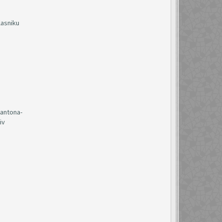
lasniku
kantona-
iv