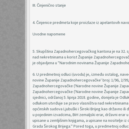
III. Činjenično stanje
4. Činjenice predmeta koje proizlaze iz apelantovih na
Uvodne napomene
5. Skupština Zapadnohercegovačkog kantona je na 32. sjed
nad nekretninama u korist Županije Zapadnohercegovačke 
je objavljena u "Narodnim novinama Županije Zapadnoher
6. U predmetnoj odluci (uvodu) je, između ostalog, na
novine Županije Zapadnohercegovačke' broj: 1/96, 2/99, 1
Zapadnohercegovačke ('Narodne novine Županije Zapadno
Zapadnohercegovačke ('Narodne novine Županije Zapad
sjednici, održanoj 5. lipnja 2018. godine, donijela je Odl
odlukom utvrđuje se pravo vlasništva nad nekretninama
općinskih sudova Ljubuški i Široki Brijeg kao državno ili 
u pojedinim izvadcima, BiH zemaljski erar, državni erar u 
upisane u zemljišnim knjigama, a upisane na nositelje iz
Grada Širokog Brijega." Pored toga, u predmetnoj odluci 