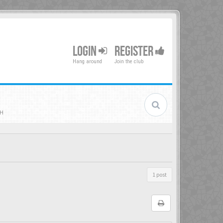
LOGIN
REGISTER
Hang around
Join the club
iH
1 post