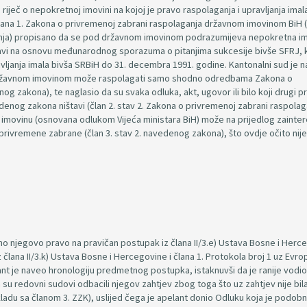
 riječ o nepokretnoj imovini na kojoj je pravo raspolaganja i upravljanja imal
člana 1. Zakona o privremenoj zabrani raspolaganja državnom imovinom BiH 
ganja) propisano da se pod državnom imovinom podrazumijeva nepokretna i
žavi na osnovu međunarodnog sporazuma o pitanjima sukcesije bivše SFRJ, k
avljanja imala bivša SRBiH do 31. decembra 1991. godine. Kantonalni sud je 
) državnom imovinom može raspolagati samo shodno odredbama Zakona o
og zakona), te naglasio da su svaka odluka, akt, ugovor ili bilo koji drugi p
enog zakona ništavi (član 2. stav 2. Zakona o privremenoj zabrani raspolag
 imovinu (osnovana odlukom Vijeća ministara BiH) može na prijedlog zainte
rivremene zabrane (član 3. stav 2. navedenog zakona), što ovdje očito nije 
 njegovo pravo na pravičan postupak iz člana II/3.e) Ustava Bosne i Herce
z člana II/3.k) Ustava Bosne i Hercegovine i člana 1. Protokola broj 1 uz Evr
nt je naveo hronologiju predmetnog postupka, istaknuvši da je ranije vodio
 su redovni sudovi odbacili njegov zahtjev zbog toga što uz zahtjev nije bil
skladu sa članom 3. ZZK), uslijed čega je apelant donio Odluku koja je podob