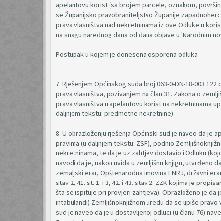
apelantovu korist (sa brojem parcele, oznakom, površin
se Županijsko pravobraniteljstvo Županije Zapadnoherc
prava vlasništva nad nekretninama iz ove Odluke u kori
na snagu narednog dana od dana objave u 'Narodnim n
Postupak u kojem je donesena osporena odluka
7. Rješenjem Općinskog suda broj 063-0-DN-18-003 122 
prava vlasništva, pozivanjem na član 31. Zakona o zemlji
prava vlasništva u apelantovu korist na nekretninama up
daljnjem tekstu: predmetne nekretnine).
8. U obrazloženju rješenja Općinski sud je naveo da je 
pravima (u daljnjem tekstu: ZSP), podnio Zemljišnoknji
nekretninama, te da je uz zahtjev dostavio i Odluku (koj
navodi da je, nakon uvida u zemljišnu knjigu, utvrđen
zemaljski erar, Opštenarodna imovina FNRJ, državni erar 
stav 2, 41. st. 1. i 3, 42. i 43. stav 2. ZZK kojima je p
šta se ispituje pri provjeri zahtjeva). Obrazloženo je da
intabulandi) Zemljišnoknjižnom uredu da se upiše pravo 
sud je naveo da je u dostavljenoj odluci (u članu 76) n