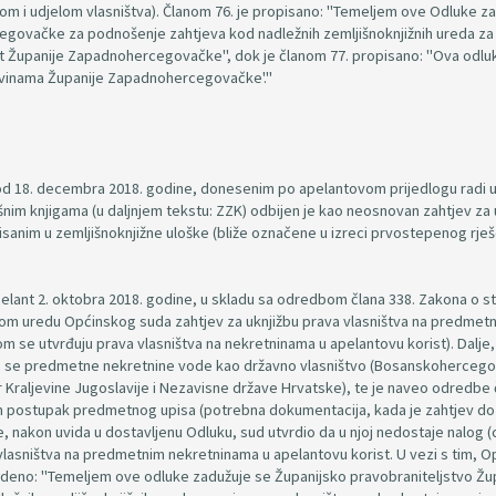
om i udjelom vlasništva). Članom 76. je propisano: "Temeljem ove Odluke z
egovačke za podnošenje zahtjeva kod nadležnih zemljišnoknjižnih ureda za
st Županije Zapadnohercegovačke", dok je članom 77. propisano: "Ova odlu
ovinama Županije Zapadnohercegovačke'."
od 18. decembra 2018. godine, donesenim po apelantovom prijedlogu radi u
šnim knjigama (u daljnjem tekstu: ZZK) odbijen je kao neosnovan zahtjev za 
isanim u zemljišnoknjižne uloške (bliže označene u izreci prvostepenog rješ
apelant 2. oktobra 2018. godine, u skladu sa odredbom člana 338. Zakona o s
žnom uredu Općinskog suda zahtjev za uknjižbu prava vlasništva na predmet
om se utvrđuju prava vlasništva na nekretninama u apelantovu korist). Dalje
o da se predmetne nekretnine vode kao državno vlasništvo (Bosanskohercego
Kraljevine Jugoslavije i Nezavisne države Hrvatske), te je naveo odredbe č
ropisan postupak predmetnog upisa (potrebna dokumentacija, kada je zahtjev do
 je, nakon uvida u dostavljenu Odluku, sud utvrdio da u njoj nedostaje nalog (
vlasništva na predmetnim nekretninama u apelantovu korist. U vezi s tim, O
avedeno: "Temeljem ove odluke zadužuje se Županijsko pravobraniteljstvo Žu