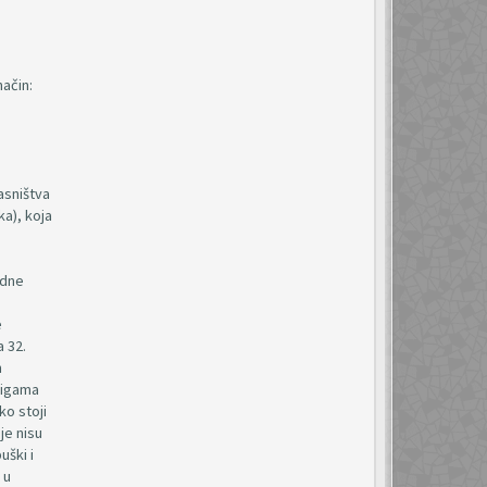
ačin:
asništva
a), koja
odne
e
 32.
m
jigama
ko stoji
je nisu
uški i
 u