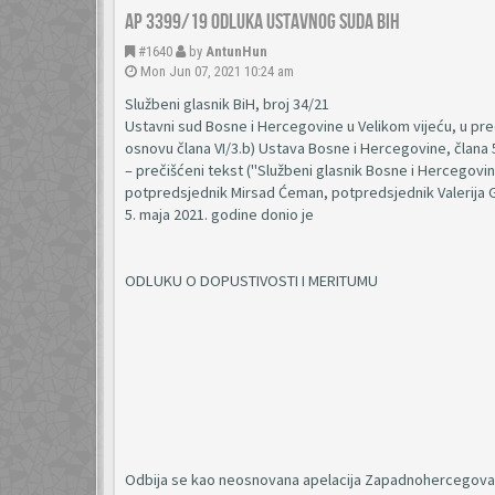
AP 3399/19 Odluka Ustavnog suda BiH
#1640
by
AntunHun
Mon Jun 07, 2021 10:24 am
Službeni glasnik BiH, broj 34/21
Ustavni sud Bosne i Hercegovine u Velikom vijeću, u pr
osnovu člana VI/3.b) Ustava Bosne i Hercegovine, člana 57.
– prečišćeni tekst ("Službeni glasnik Bosne i Hercegovin
potpredsjednik Mirsad Ćeman, potpredsjednik Valerija Gal
5. maja 2021. godine donio je
ODLUKU O DOPUSTIVOSTI I MERITUMU
Odbija se kao neosnovana apelacija Zapadnohercegovač