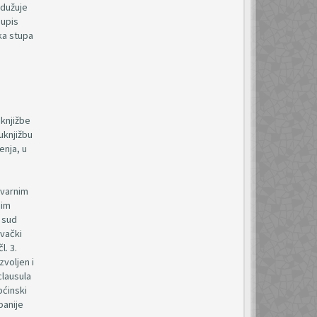
adužuje
 upis
ka stupa
knjižbe
uknjižbu
enja, u
tvarnim
nim
, sud
vački
l. 3.
zvoljen i
clausula
pćinski
panije