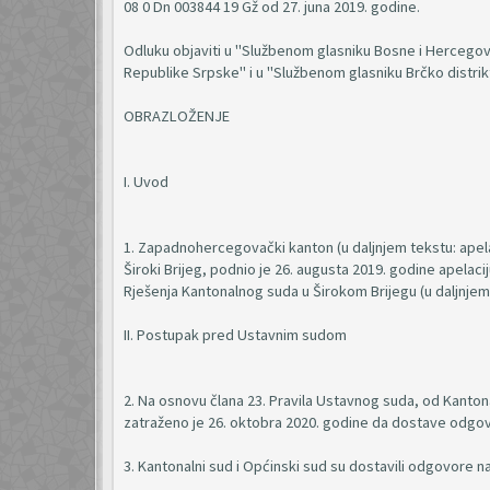
08 0 Dn 003844 19 Gž od 27. juna 2019. godine.
Odluku objaviti u "Službenom glasniku Bosne i Hercego
Republike Srpske" i u "Službenom glasniku Brčko distrik
OBRAZLOŽENJE
I. Uvod
1. Zapadnohercegovački kanton (u daljnjem tekstu: ape
Široki Brijeg, podnio je 26. augusta 2019. godine apelac
Rješenja Kantonalnog suda u Širokom Brijegu (u daljnjem 
II. Postupak pred Ustavnim sudom
2. Na osnovu člana 23. Pravila Ustavnog suda, od Kanton
zatraženo je 26. oktobra 2020. godine da dostave odgov
3. Kantonalni sud i Općinski sud su dostavili odgovore n