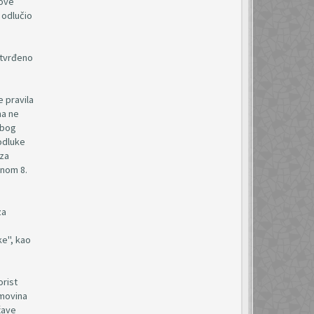
 ove
 odlučio
otvrđeno
e pravila
ma ne
zbog
odluke
 za
anom 8.
za
ke", kao
orist
imovina
ržave