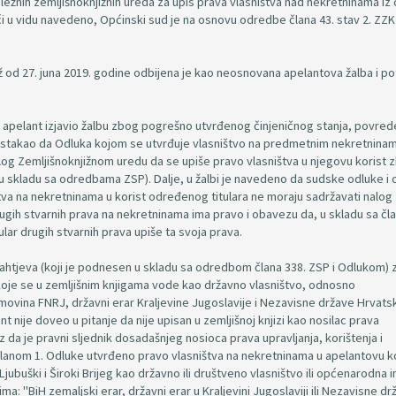
nih zemljišnoknjižnih ureda za upis prava vlasništva nad nekretninama iz
 u vidu navedeno, Općinski sud je na osnovu odredbe člana 43. stav 2. ZZK
ž od 27. juna 2019. godine odbijena je kao neosnovana apelantova žalba i p
e apelant izjavio žalbu zbog pogrešno utvrđenog činjeničnog stanja, povred
 istakao da Odluka kojom se utvrđuje vlasništvo na predmetnim nekretnina
alog Zemljišnoknjižnom uredu da se upiše pravo vlasništva u njegovu korist 
u skladu sa odredbama ZSP). Dalje, u žalbi je navedeno da sudske odluke i 
tva na nekretninama u korist određenog titulara ne moraju sadržavati nalog
 drugih stvarnih prava na nekretninama ima pravo i obavezu da, u skladu sa čl
lar drugih stvarnih prava upiše ta svoja prava.
zahtjeva (koji je podnesen u skladu sa odredbom člana 338. ZSP i Odlukom) 
oje se u zemljišnim knjigama vode kao državno vlasništvo, odnosno
vina FNRJ, državni erar Kraljevine Jugoslavije i Nezavisne države Hrvats
t nije doveo u pitanje da nije upisan u zemljišnoj knjizi kao nosilac prava
kaz da je pravni sljednik dosadašnjeg nosioca prava upravljanja, korištenja i
članom 1. Odluke utvrđeno pravo vlasništva na nekretninama u apelantovu k
ubuški i Široki Brijeg kao državno ili društveno vlasništvo ili općenarodna 
ima: "BiH zemaljski erar, državni erar u Kraljevini Jugoslaviji ili Nezavisne d