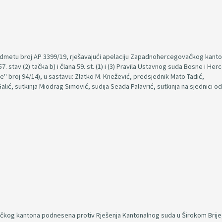
edmetu broj AP 3399/19, rješavajući apelaciju Zapadnohercegovačkog kanto
 stav (2) tačka b) i člana 59. st. (1) i (3) Pravila Ustavnog suda Bosne i He
e" broj 94/14), u sastavu: Zlatko M. Knežević, predsjednik Mato Tadić,
ić, sutkinja Miodrag Simović, sudija Seada Palavrić, sutkinja na sjednici o
kog kantona podnesena protiv Rješenja Kantonalnog suda u Širokom Brije