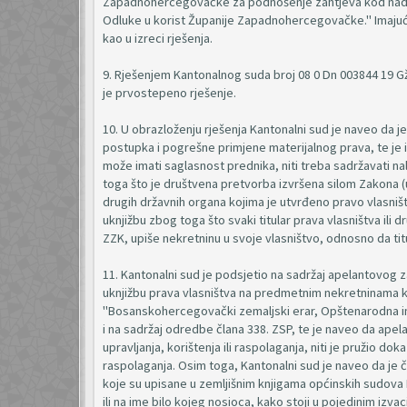
Zapadnohercegovačke za podnošenje zahtjeva kod nadlež
Odluke u korist Županije Zapadnohercegovačke." Imajući
kao u izreci rješenja.
9. Rješenjem Kantonalnog suda broj 08 0 Dn 003844 19 G
je prvostepeno rješenje.
10. U obrazloženju rješenja Kantonalni sud je naveo da j
postupka i pogrešne primjene materijalnog prava, te je
može imati saglasnost prednika, niti treba sadržavati n
toga što je društvena pretvorba izvršena silom Zakona (
drugih državnih organa kojima je utvrđeno pravo vlasniš
uknjižbu zbog toga što svaki titular prava vlasništva ili
ZZK, upiše nekretninu u svoje vlasništvo, odnosno da titu
11. Kantonalni sud je podsjetio na sadržaj apelantovog 
uknjižbu prava vlasništva na predmetnim nekretninama k
"Bosanskohercegovački zemaljski erar, Opštenarodna imo
i na sadržaj odredbe člana 338. ZSP, te je naveo da apelan
upravljanja, korištenja ili raspolaganja, niti je pružio do
raspolaganja. Osim toga, Kantonalni sud je naveo da je 
koje su upisane u zemljišnim knjigama općinskih sudova Lj
ili na ime bilo kojeg nosioca, kako stoji u pojedinim izvac