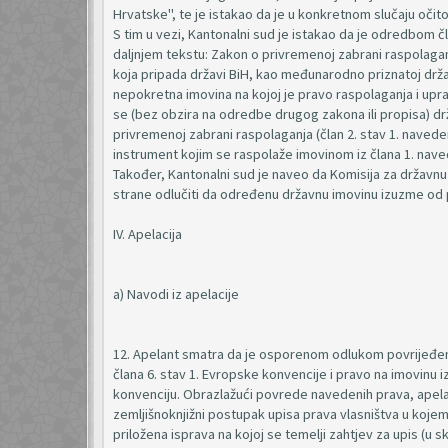
Hrvatske", te je istakao da je u konkretnom slučaju očito
S tim u vezi, Kantonalni sud je istakao da je odredbom 
daljnjem tekstu: Zakon o privremenoj zabrani raspola
koja pripada državi BiH, kao međunarodno priznatoj dr
nepokretna imovina na kojoj je pravo raspolaganja i upr
se (bez obzira na odredbe drugog zakona ili propisa
privremenoj zabrani raspolaganja (član 2. stav 1. naveden
instrument kojim se raspolaže imovinom iz člana 1. naved
Također, Kantonalni sud je naveo da Komisija za državnu
strane odlučiti da određenu državnu imovinu izuzme od p
IV. Apelacija
a) Navodi iz apelacije
12. Apelant smatra da je osporenom odlukom povrijeđeno
člana 6. stav 1. Evropske konvencije i pravo na imovinu i
konvenciju. Obrazlažući povrede navedenih prava, apela
zemljišnoknjižni postupak upisa prava vlasništva u kojem
priložena isprava na kojoj se temelji zahtjev za upis (u 