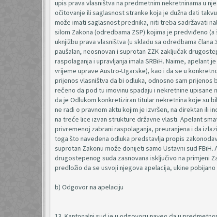
upis prava vlasništva na predmetnim nekretninama u njeg
očitovanje ili saglasnost stranke koja je dužna dati ta
može imati saglasnost prednika, niti treba sadržavati n
silom Zakona (odredbama ZSP) kojima je predviđeno (a š
uknjižbu prava vlasništva (u skladu sa odredbama člana 36
paušalan, neosnovan i suprotan ZZK zaključak drugostepe
raspolaganja i upravljanja imala SRBiH. Naime, apelant je
vrijeme uprave Austro-Ugarske), kao i da se u konkretnom
prijenos vlasništva da bi odluka, odnosno sam prijenos 
rečeno da pod tu imovinu spadaju i nekretnine upisane na
da je Odlukom konkretiziran titular nekretnina koje su bil
ne radi o pravnom aktu kojim je izvršen, na direktan ili i
na treće lice izvan strukture državne vlasti. Apelant s
privremenoj zabrani raspolaganja, preuranjena i da izl
toga što navedena odluka predstavlja propis zakonodavno
suprotan Zakonu može donijeti samo Ustavni sud FBiH. A
drugostepenog suda zasnovana isključivo na primjeni Z
predložio da se usvoji njegova apelacija, ukine pobijano
b) Odgovor na apelaciju
13. Kantonalni sud je u odgovoru naveo da u predmetnom