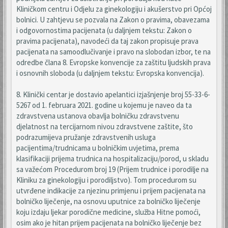
Kliničkom centru i Odjelu za ginekologiju i akušerstvo pri Općoj
bolnici. U zahtjevu se pozvala na Zakon o pravima, obavezama
i odgovornostima pacijenata (u daljnjem tekstu: Zakon o
pravima pacijenata), navodeći da taj zakon propisuje prava
pacijenata na samoodlučivanje i pravo na slobodan izbor, te na
odredbe člana 8. Evropske konvencije za zaštitu ljudskih prava
i osnovnih sloboda (u daljnjem tekstu: Evropska konvencija).
8. Klinički centar je dostavio apelantici izjašnjenje broj 55-33-6-
5267 od 1. februara 2021. godine u kojemu je naveo da ta
zdravstvena ustanova obavlja bolničku zdravstvenu
djelatnost na tercijarnom nivou zdravstvene zaštite, što
podrazumijeva pružanje zdravstvenih usluga
pacijentima/trudnicama u bolničkim uvjetima, prema
klasifikaciji prijema trudnica na hospitalizaciju/porod, u skladu
sa važećom Procedurom broj 19 (Prijem trudnice i porodilje na
Kliniku za ginekologiju i porodiljstvo). Tom procedurom su
utvrđene indikacije za njezinu primjenu i prijem pacijenata na
bolničko liječenje, na osnovu uputnice za bolničko liječenje
koju izdaju ljekar porodične medicine, služba Hitne pomoći,
osim ako je hitan prijem pacijenata na bolničko liječenje bez