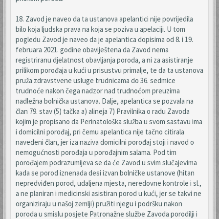
18. Zavod je naveo da ta ustanova apelantici nije povrijedila
bilo koja ljudska prava na koja se poziva u apelaciji. U tom
pogledu Zavod je naveo da je apelantica dopisima od 8. i 19.
februara 2021. godine obaviještena da Zavod nema
registriranu djelatnost obavljanja poroda, a ni za asistiranje
prilikom porođaja u kući u prisustvu primalje, te da ta ustanova
pruža zdravstvene usluge trudnicama do 36. sedmice
trudnoće nakon čega nadzor nad trudnoćom preuzima
nadležna bolnička ustanova. Dalje, apelantica se pozvala na
član 79. stav (5) tačka a) alineja 7) Pravilnika o radu Zavoda
kojim je propisano da Perinatološka služba u svom sastavu ima
i domicilni porođaj, pri čemu apelantica nije tačno citirala
navedeni član, jer iza naziva domicilni porođaj stoji i navod o
nemogućnosti porođaja u porođajnim salama. Pod tim
porođajem podrazumijeva se da će Zavod u svim slučajevima
kada se porod iznenada desi izvan bolničke ustanove (hitan
nepredviđen porod, udaljena mjesta, neredovne kontrole i sl.,
a ne planiran i medicinski asistiran porod u kući, jer se takvi ne
organiziraju u našoj zemlji) pružiti njegu i podršku nakon
poroda u smislu posjete Patronažne službe Zavoda porodilji i