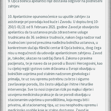
9. Opća bolnica apelantici nije dostavila odgovor na podneseni
zahtjev.
10. Apelanticine opunomoćenice su uputile zahtjev za
asistiranje pri porođaju kod kuće i Zavodu. U dopisu broj 10-
250/1-01/21 od 9. februara 2021. godine Zavod je obavijestio
apelanticu da ta ustanova pruža zdravstvene usluge
trudnicama do 36. sedmice trudnoće, nakon čega nadzor nad
trudnoćom i porod preuzima nadležna bolnička ustanova, u
konkretnom slučaju Klinički centar ili Opća bolnica, zbog čega
nisu u mogućnosti da udovolje apelanticinom zahtjevu. Zavod
je, također, ukazao na sadržaj člana 6. Zakona o pravima
pacijenata, te je naveo da se porodi u Bosni i Hercegovini, kao
i u cijeloj regiji i gotovo svim državama u Evropi obavljaju u
bolničkim uvjetima pod stalnim nadzorom ginekologa i
primalja, te uz svu opremu potrebnu za brzo i sigurno
završavanje poroda, što često uključuje i hitne i hirurške
intervencije. Sve to nosi izvjestan rizik po majku i dijete i
usvojena medicinska praksa je da se porodi obavljaju u
stacionarnim uvjetima u porodilištima, koja mogu biti i
privatna, ali stacionarnog tipa, uz svu neophodnu opremu i
medicinsko osoblje koje je stalno dostupno. Zavod je