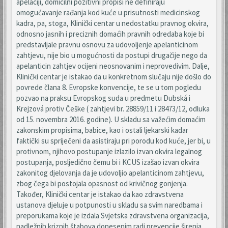
apelaciji, domicilni pozitivni propisi ne definiraju
omogućavanje rađanja kod kuće u prisutnosti medicinskog
kadra, pa, stoga, Klinički centar u nedostatku pravnog okvira,
odnosno jasnih i preciznih domaćih pravnih odredaba koje bi
predstavljale pravnu osnovu za udovoljenje apelanticinom
zahtjevu, nije bio u mogućnosti da postupi drugačije nego da
apelanticin zahtjev ocijeni neosnovanim i neprovedivim. Dalje,
Klinički centar je istakao da u konkretnom slučaju nije došlo do
povrede člana 8. Evropske konvencije, te se u tom pogledu
pozvao na praksu Evropskog suda u predmetu Dubská i
Krejzová protiv Češke ( zahtjevi br. 28859/11 i 28473/12, odluka
od 15. novembra 2016. godine). U skladu sa važećim domaćim
zakonskim propisima, babice, kao i ostali ljekarski kadar
faktički su spriječeni da asistiraju pri porodu kod kuće, jer bi, u
protivnom, njihovo postupanje izlazilo izvan okvira legalnog
postupanja, posljedično čemu bi i KCUS izašao izvan okvira
zakonitog djelovanja da je udovoljio apelanticinom zahtjevu,
zbog čega bi postojala opasnost od krivičnog gonjenja.
Također, Klinički centar je istakao da kao zdravstvena
ustanova djeluje u potpunosti u skladu sa svim naredbama i
preporukama koje je izdala Svjetska zdravstvena organizacija,
nadležnih kriznih štabova donesenim radi prevencije širenja