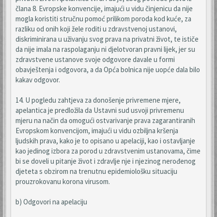
člana 8. Evropske konvencije, imajući u vidu činjenicu da nije
mogla koristiti stručnu pomoć prilikom poroda kod kuće, za
razliku od onih koji žele roditi u zdravstvenoj ustanovi,
diskriminirana u uživanju svog prava na privatni život, te ističe
da nije imala na raspolaganju ni djelotvoran pravni lijek, jer su
zdravstvene ustanove svoje odgovore davale u formi
obavještenja i odgovora, a da Opća bolnica nije uopće dala bilo
kakav odgovor.
14. U pogledu zahtjeva za donošenje privremene mjere,
apelantica je predložila da Ustavni sud usvoji privremenu
mjeru na način da omogući ostvarivanje prava zagarantiranih
Evropskom konvencijom, imajući u vidu ozbiljna kršenja
ljudskih prava, kako je to opisano u apelaciji, kao i ostavljanje
kao jedinog izbora za porod u zdravstvenim ustanovama, čime
bi se doveli u pitanje život i zdravlje nje i njezinog nerođenog
djeteta s obzirom na trenutnu epidemiološku situaciju
prouzrokovanu korona virusom.
b) Odgovori na apelaciju