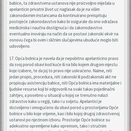
babice, ta zdravstvena ustanova nije proizvoljno miješala u
apelanticin privatni život uz naglasak da je na višim
zakonodavnim instancama da kontinuirano preispituju
postojeće zakonodavstvo kako bi osigurale da ono odražava
medicinska i naučna dostignuća i da zakonodavstvo
eventualno inoviraju na način da se postavi zakonski okvir na
osnovu čega bi ovim i sličnim slučajevima ubuduće moglo biti
udovoljeno.
17. Opća bolnica je navela da je nepobitno apelanticino pravo
da svoj porod obavi kod kuće ili na bilo kojem drugom mjestu
koje izabere, te da joj to pravo nije uskraćeno. Naime, niti
jedan propis, procedura, niti zakonski ili podzakonski akt ne
propisuju asistenciju babice, niti Opća bolnica ima materijalne i
ljudske resurse koji bi odgovorili na svaki takav pojedinačni
zahtjev, a posebno u situaciji u kojoj se trenutno nalazi
zdravstvo kako u regiji, tako i u svijetu. Apelantici je
dozvoljeno i omogućeno da obavi porod u prostorijama Opće
bolnice u bilo koje vrijeme, kao i bilo kojoj drugoj zdravstvenoj
ustanovi po njezinom izboru. Prostorije Opće bolnice su
adekvatno opremljene kako opremom, tako i stručnim