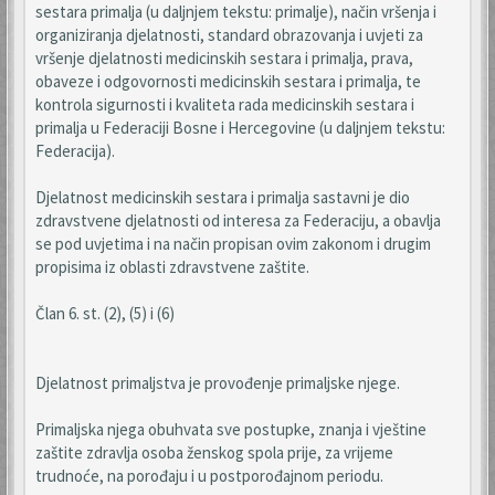
sestara primalja (u daljnjem tekstu: primalje), način vršenja i
organiziranja djelatnosti, standard obrazovanja i uvjeti za
vršenje djelatnosti medicinskih sestara i primalja, prava,
obaveze i odgovornosti medicinskih sestara i primalja, te
kontrola sigurnosti i kvaliteta rada medicinskih sestara i
primalja u Federaciji Bosne i Hercegovine (u daljnjem tekstu:
Federacija).
Djelatnost medicinskih sestara i primalja sastavni je dio
zdravstvene djelatnosti od interesa za Federaciju, a obavlja
se pod uvjetima i na način propisan ovim zakonom i drugim
propisima iz oblasti zdravstvene zaštite.
Član 6. st. (2), (5) i (6)
Djelatnost primaljstva je provođenje primaljske njege.
Primaljska njega obuhvata sve postupke, znanja i vještine
zaštite zdravlja osoba ženskog spola prije, za vrijeme
trudnoće, na porođaju i u postporođajnom periodu.