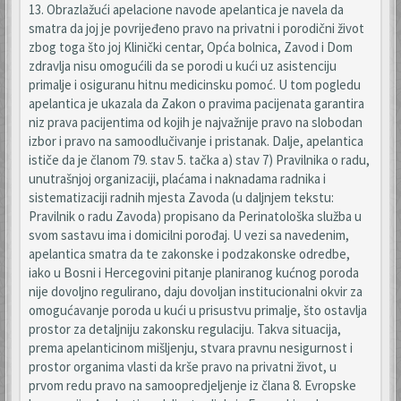
13. Obrazlažući apelacione navode apelantica je navela da
smatra da joj je povrijeđeno pravo na privatni i porodični život
zbog toga što joj Klinički centar, Opća bolnica, Zavod i Dom
zdravlja nisu omogućili da se porodi u kući uz asistenciju
primalje i osiguranu hitnu medicinsku pomoć. U tom pogledu
apelantica je ukazala da Zakon o pravima pacijenata garantira
niz prava pacijentima od kojih je najvažnije pravo na slobodan
izbor i pravo na samoodlučivanje i pristanak. Dalje, apelantica
ističe da je članom 79. stav 5. tačka a) stav 7) Pravilnika o radu,
unutrašnjoj organizaciji, plaćama i naknadama radnika i
sistematizaciji radnih mjesta Zavoda (u daljnjem tekstu:
Pravilnik o radu Zavoda) propisano da Perinatološka služba u
svom sastavu ima i domicilni porođaj. U vezi sa navedenim,
apelantica smatra da te zakonske i podzakonske odredbe,
iako u Bosni i Hercegovini pitanje planiranog kućnog poroda
nije dovoljno regulirano, daju dovoljan institucionalni okvir za
omogućavanje poroda u kući u prisustvu primalje, što ostavlja
prostor za detaljniju zakonsku regulaciju. Takva situacija,
prema apelanticinom mišljenju, stvara pravnu nesigurnost i
prostor organima vlasti da krše pravo na privatni život, u
prvom redu pravo na samoopredjeljenje iz člana 8. Evropske