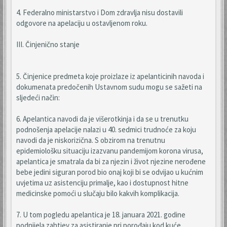
4. Federalno ministarstvo i Dom zdravlja nisu dostavili
odgovore na apelaciju u ostavljenom roku.
III. Činjenično stanje
5. Činjenice predmeta koje proizlaze iz apelanticinih navoda i
dokumenata predočenih Ustavnom sudu mogu se sažeti na
sljedeći način:
6. Apelantica navodi da je višerotkinja i da se u trenutku
podnošenja apelacije nalazi u 40. sedmici trudnoće za koju
navodi da je niskorizična. S obzirom na trenutnu
epidemiološku situaciju izazvanu pandemijom korona virusa,
apelantica je smatrala da bi za njezin i život njezine nerođene
bebe jedini siguran porod bio onaj koji bi se odvijao u kućnim
uvjetima uz asistenciju primalje, kao i dostupnost hitne
medicinske pomoći u slučaju bilo kakvih komplikacija.
7. U tom pogledu apelantica je 18. januara 2021. godine
podnijela zahtjev za asistiranje pri porođaju kod kuće