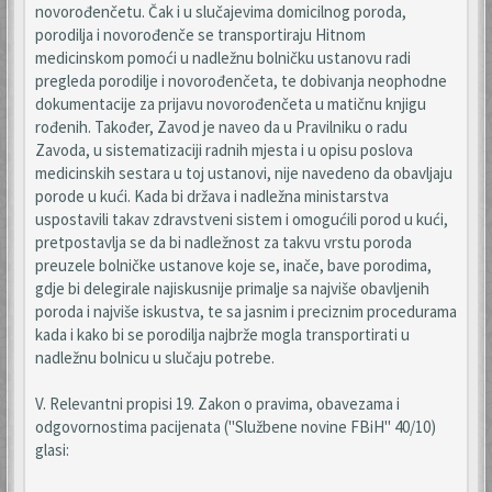
novorođenčetu. Čak i u slučajevima domicilnog poroda,
porodilja i novorođenče se transportiraju Hitnom
medicinskom pomoći u nadležnu bolničku ustanovu radi
pregleda porodilje i novorođenčeta, te dobivanja neophodne
dokumentacije za prijavu novorođenčeta u matičnu knjigu
rođenih. Također, Zavod je naveo da u Pravilniku o radu
Zavoda, u sistematizaciji radnih mjesta i u opisu poslova
medicinskih sestara u toj ustanovi, nije navedeno da obavljaju
porode u kući. Kada bi država i nadležna ministarstva
uspostavili takav zdravstveni sistem i omogućili porod u kući,
pretpostavlja se da bi nadležnost za takvu vrstu poroda
preuzele bolničke ustanove koje se, inače, bave porodima,
gdje bi delegirale najiskusnije primalje sa najviše obavljenih
poroda i najviše iskustva, te sa jasnim i preciznim procedurama
kada i kako bi se porodilja najbrže mogla transportirati u
nadležnu bolnicu u slučaju potrebe.
V. Relevantni propisi 19. Zakon o pravima, obavezama i
odgovornostima pacijenata ("Službene novine FBiH" 40/10)
glasi: