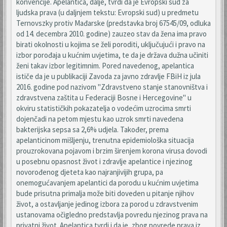
konvencije. Apelantica, dalje, tvrdi da je Evropski sud za
ljudska prava (u daljnjem tekstu: Evropski sud) u predmetu
Ternovszky protiv Mađarske (predstavka broj 67545/09, odluka
od 14. decembra 2010. godine) zauzeo stav da žena ima pravo
birati okolnosti u kojima se želi poroditi, uključujući i pravo na
izbor porođaja u kućnim uvjetima, te da je država dužna učiniti
ženi takav izbor legitimnim. Pored navedenog, apelantica
ističe da je u publikaciji Zavoda za javno zdravlje FBiH iz jula
2016. godine pod nazivom "Zdravstveno stanje stanovništva i
zdravstvena zaštita u Federaciji Bosne i Hercegovine" u
okviru statističkih pokazatelja o vodećim uzrocima smrti
dojenčadi na petom mjestu kao uzrok smrti navedena
bakterijska sepsa sa 2,6% udjela. Također, prema
apelanticinom mišljenju, trenutna epidemiološka situacija
prouzrokovana pojavom i brzim širenjem korona virusa dovodi
u posebnu opasnost život i zdravlje apelantice i njezinog
novorođenog djeteta kao najranjivijih grupa, pa
onemogućavanjem apelantici da porodu u kućnim uvjetima
bude prisutna primalja može biti doveden u pitanje njihov
život, a ostavljanje jedinog izbora za porod u zdravstvenim
ustanovama očigledno predstavlja povredu njezinog prava na
privatni život. Apelantica tvrdi i da je, zbog povrede prava iz