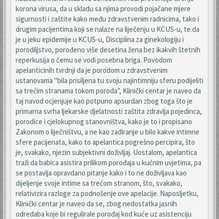
korona virusa, da u skladu sa njima provodi pojačane mjere
sigurnosti i zaštite kako među zdravstvenim radnicima, tako i
drugim pacijentima koji se nalaze na liječenju u KCUS-u, te da
je u jeku epidemije u KCUS-u, Disciplina za ginekologiju i
porodiljstvo, porođeno više desetina žena bez ikakvih štetnih
reperkusija o čemu se vodi posebna briga. Povodom
apelanticinih tvrdnji da je porodom u zdravstvenim
ustanovama "bila prisiljena tu svoju najintimniju sferu podijeliti
sa trećim stranama tokom poroda", Klinički centar je naveo da
taj navod ocjenjuje kao potpuno apsurdan zbog toga što je
primarna svrha ljekarske djelatnosti zaštita zdravlja pojedinca,
porodice i cjelokupnog stanovništva, kako je to i propisano
Zakonom o liječništvu, a ne kao zadiranje u bilo kakve intimne
sfere pacijenata, kako to apelantica pogrešno percipira, što
je, svakako, njezin subjektivni doživljaj. Uostalom, apelantica
traži da babica asistira prilikom porođaja u kućnim uvjetima, pa
se postavlja opravdano pitanje kako i to ne doživljava kao
dijeljenje svoje intime sa trećom stranom, što, svakako,
relativizira razloge za podnošenje ove apelacije. Naposljetku,
Klinički centar je naveo da se, zbog nedostatka jasnih
odredaba koje bi regulirale porođaj kod kuće uz asistenciju