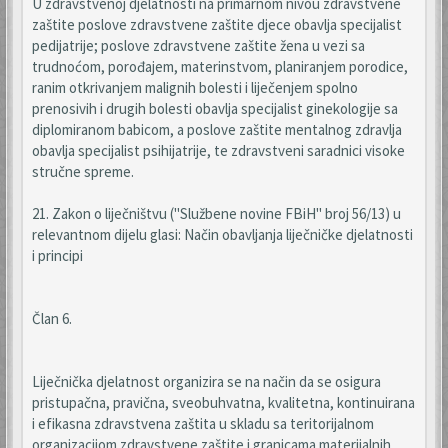
U zdravstvenoj djelatnosti na primarnom nivou zdravstvene
zaštite poslove zdravstvene zaštite djece obavlja specijalist
pedijatrije; poslove zdravstvene zaštite žena u vezi sa
trudnoćom, porođajem, materinstvom, planiranjem porodice,
ranim otkrivanjem malignih bolesti i liječenjem spolno
prenosivih i drugih bolesti obavlja specijalist ginekologije sa
diplomiranom babicom, a poslove zaštite mentalnog zdravlja
obavlja specijalist psihijatrije, te zdravstveni saradnici visoke
stručne spreme.
21. Zakon o liječništvu ("Službene novine FBiH" broj 56/13) u
relevantnom dijelu glasi: Način obavljanja liječničke djelatnosti
i principi
Član 6.
Liječnička djelatnost organizira se na način da se osigura
pristupačna, pravična, sveobuhvatna, kvalitetna, kontinuirana
i efikasna zdravstvena zaštita u skladu sa teritorijalnom
organizacijom zdravstvene zaštite i granicama materijalnih