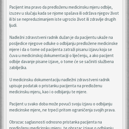
Pacijent ima pravo da predloženu medicinsku mjeru odbije,
izuzev u slučaju kada se njome spašava ili održava njegov život
ili bi se nepreduzimanjem iste ugrozio život ili zdravlje drugih
ljudi.
Nadležni zdravstveni radnik dužan je da pacijentu ukaže na
posljedice njegove odluke o odbijanju predložene medicinske
mjere i da o tome od pacijenta zatraži pisanu izjavu koja se
čuva u medicinskoj dokumentaciji o liječenju, a ako pacijent
odbije davanje pisane izjave, o tome će se sačiniti službena
zabilješka.
U medicinsku dokumentaciju nadležni zdravstveni radnik
upisuje podatak o pristanku pacijenta na predloženu
medicinsku mjeru, kao i o odbijanju te mjere.
Pacijent u svako doba može povući svoju izjavu o odbijanju
medicinske mjere, ne trpeći pritom ograničenja svojih prava.
Obrazac saglasnosti odnosno pristanka pacijenta na
predloženu medicinsku mjeru, te obrazac izjave o odbijanju