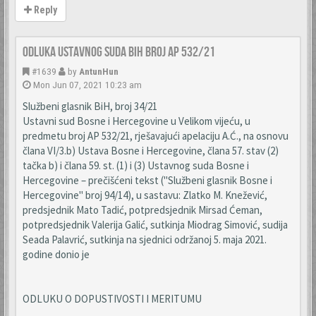
Reply
Odluka Ustavnog suda BiH broj AP 532/21
#1639
by
AntunHun
Mon Jun 07, 2021 10:23 am
Službeni glasnik BiH, broj 34/21
Ustavni sud Bosne i Hercegovine u Velikom vijeću, u
predmetu broj AP 532/21, rješavajući apelaciju A.Ć., na osnovu
člana VI/3.b) Ustava Bosne i Hercegovine, člana 57. stav (2)
tačka b) i člana 59. st. (1) i (3) Ustavnog suda Bosne i
Hercegovine – prečišćeni tekst ("Službeni glasnik Bosne i
Hercegovine" broj 94/14), u sastavu: Zlatko M. Knežević,
predsjednik Mato Tadić, potpredsjednik Mirsad Ćeman,
potpredsjednik Valerija Galić, sutkinja Miodrag Simović, sudija
Seada Palavrić, sutkinja na sjednici održanoj 5. maja 2021.
godine donio je
ODLUKU O DOPUSTIVOSTI I MERITUMU