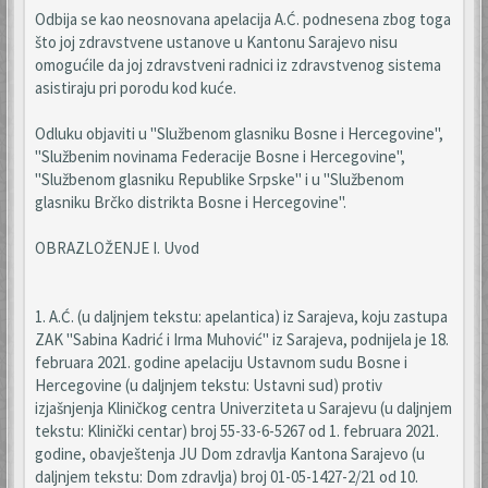
Odbija se kao neosnovana apelacija A.Ć. podnesena zbog toga
što joj zdravstvene ustanove u Kantonu Sarajevo nisu
omogućile da joj zdravstveni radnici iz zdravstvenog sistema
asistiraju pri porodu kod kuće.
Odluku objaviti u "Službenom glasniku Bosne i Hercegovine",
"Službenim novinama Federacije Bosne i Hercegovine",
"Službenom glasniku Republike Srpske" i u "Službenom
glasniku Brčko distrikta Bosne i Hercegovine".
OBRAZLOŽENJE I. Uvod
1. A.Ć. (u daljnjem tekstu: apelantica) iz Sarajeva, koju zastupa
ZAK "Sabina Kadrić i Irma Muhović" iz Sarajeva, podnijela je 18.
februara 2021. godine apelaciju Ustavnom sudu Bosne i
Hercegovine (u daljnjem tekstu: Ustavni sud) protiv
izjašnjenja Kliničkog centra Univerziteta u Sarajevu (u daljnjem
tekstu: Klinički centar) broj 55-33-6-5267 od 1. februara 2021.
godine, obavještenja JU Dom zdravlja Kantona Sarajevo (u
daljnjem tekstu: Dom zdravlja) broj 01-05-1427-2/21 od 10.