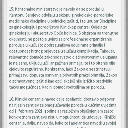
15. Kantonalno ministarstvo je navelo da se porođaji u
Kantonu Sarajevo odvijaju u sklopu ginekološko-porodiljske
medicinske discipline u bolničkoj zaštiti, i to unutar Discipline
za ginekologiju i porodiljstvo Kliničkog centra i Odjela za
ginekologiju i akušerstvo Opće bolnice. S obzirom na trenutne
okolnosti, ne postoje uvjeti za profesionalno organiziranje
porođaja u kući, što podrazumijeva educirane primalje i
dostupnost hitnog prijevoza u slučaju komplikacija. Također,
relevantno domaće zakonodavstvo o zdravstvenim uslugama
je nejasno, uključujući i angažman primalja, te i to pitanje nije
cjelovito regulirano. Konkretno, iako Zakon o sestrinstvu i
primaljstvu dopušta osnivanje privatnih praksi primalja, Zakon
o zdravstvenoj zaštiti kao opći akt još nije izričito predvidio
takvu mogućnost, kao ni pomoć roditeljima pri porodu.
16. Klinički centar je naveo da je apelantici dostavio odgovor
na njezin zahtjev za omogućavanje poroda u kućnim uvjetima
od 1. februara 2021. godine sa razložnim objašnjenjem zašto
konkretnom zahtjevu nisu u mogućnosti da udovolje. Klinički
centar je, dalje, naveo da, kako to i apelantica navodi u svojoj