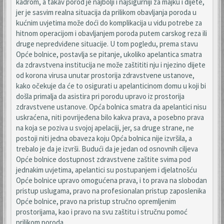
kadrom, a takav porod je najbolji i najsigurniji za majku i dijete,
jer je sasvim realna situacija da prilikom obavljanja poroda u
kućnim uvjetima može doći do komplikacija u vidu potrebe za
hitnom operacijom i obavljanjem poroda putem carskog reza ili
druge nepredviđene situacije. U tom pogledu, prema stavu
Opće bolnice, postavlja se pitanje, ukoliko apelantica smatra
da zdravstvena institucija ne može zaštititi nju i njezino dijete
od korona virusa unutar prostorija zdravstvene ustanove,
kako očekuje da će to osigurati u apelanticinom domu u koji bi
došla primalja da asistira pri porodu upravo iz prostorija
zdravstvene ustanove. Opća bolnica smatra da apelantici nisu
uskraćena, niti povrijeđena bilo kakva prava, a posebno prava
na koja se poziva u svojoj apelaciji, jer, sa druge strane, ne
postoji niti jedna obaveza koju Opća bolnica nije izvršila, a
trebalo je da je izvrši. Budući da je jedan od osnovnih ciljeva
Opće bolnice dostupnost zdravstvene zaštite svima pod
jednakim uvjetima, apelantici su postupanjem i djelatnošću
Opće bolnice upravo omogućena prava, i to prava na slobodan
pristup uslugama, pravo na profesionalan pristup zaposlenika
Opće bolnice, pravo na pristup stručno opremljenim
prostorijama, kao i pravo na svu zaštitu i stručnu pomoć
prilikom poroda.