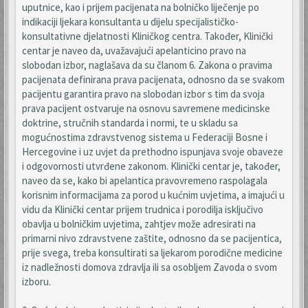
uputnice, kao i prijem pacijenata na bolničko liječenje po
indikaciji ljekara konsultanta u dijelu specijalističko-
konsultativne djelatnosti Kliničkog centra. Također, Klinički
centar je naveo da, uvažavajući apelanticino pravo na
slobodan izbor, naglašava da su članom 6. Zakona o pravima
pacijenata definirana prava pacijenata, odnosno da se svakom
pacijentu garantira pravo na slobodan izbor s tim da svoja
prava pacijent ostvaruje na osnovu savremene medicinske
doktrine, stručnih standarda i normi, te u skladu sa
mogućnostima zdravstvenog sistema u Federaciji Bosne i
Hercegovine i uz uvjet da prethodno ispunjava svoje obaveze
i odgovornosti utvrđene zakonom. Klinički centar je, također,
naveo da se, kako bi apelantica pravovremeno raspolagala
korisnim informacijama za porod u kućnim uvjetima, a imajući u
vidu da Klinički centar prijem trudnica i porodilja isključivo
obavlja u bolničkim uvjetima, zahtjev može adresirati na
primarni nivo zdravstvene zaštite, odnosno da se pacijentica,
prije svega, treba konsultirati sa ljekarom porodične medicine
iz nadležnosti domova zdravlja ili sa osobljem Zavoda o svom
izboru.