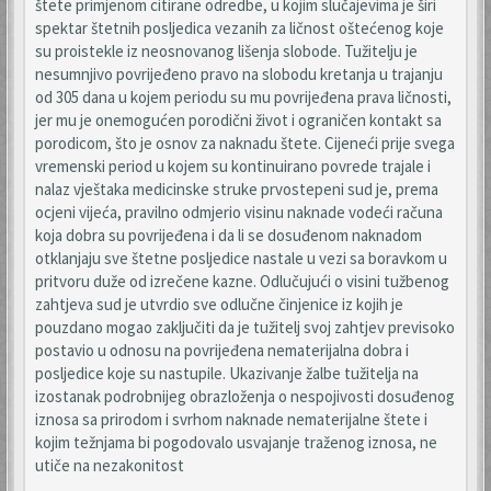
štete primjenom citirane odredbe, u kojim slučajevima je širi
spektar štetnih posljedica vezanih za ličnost oštećenog koje
su proistekle iz neosnovanog lišenja slobode. Tužitelju je
nesumnjivo povrijeđeno pravo na slobodu kretanja u trajanju
od 305 dana u kojem periodu su mu povrijeđena prava ličnosti,
jer mu je onemogućen porodični život i ograničen kontakt sa
porodicom, što je osnov za naknadu štete. Cijeneći prije svega
vremenski period u kojem su kontinuirano povrede trajale i
nalaz vještaka medicinske struke prvostepeni sud je, prema
ocjeni vijeća, pravilno odmjerio visinu naknade vodeći računa
koja dobra su povrijeđena i da li se dosuđenom naknadom
otklanjaju sve štetne posljedice nastale u vezi sa boravkom u
pritvoru duže od izrečene kazne. Odlučujući o visini tužbenog
zahtjeva sud je utvrdio sve odlučne činjenice iz kojih je
pouzdano mogao zaključiti da je tužitelj svoj zahtjev previsoko
postavio u odnosu na povrijeđena nematerijalna dobra i
posljedice koje su nastupile. Ukazivanje žalbe tužitelja na
izostanak podrobnijeg obrazloženja o nespojivosti dosuđenog
iznosa sa prirodom i svrhom naknade nematerijalne štete i
kojim težnjama bi pogodovalo usvajanje traženog iznosa, ne
utiče na nezakonitost