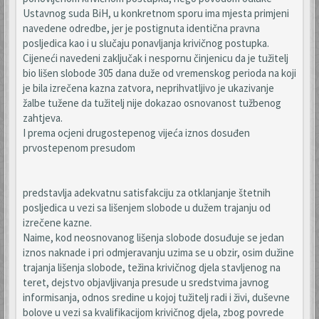
Ustavnog suda BiH, u konkretnom sporu ima mjesta primjeni
navedene odredbe, jer je postignuta identična pravna
posljedica kao i u slučaju ponavljanja krivičnog postupka.
Cijeneći navedeni zaključak i nespornu činjenicu da je tužitelj
bio lišen slobode 305 dana duže od vremenskog perioda na koji
je bila izrečena kazna zatvora, neprihvatljivo je ukazivanje
žalbe tužene da tužitelj nije dokazao osnovanost tužbenog
zahtjeva.
I prema ocjeni drugostepenog vijeća iznos dosuđen
prvostepenom presudom
predstavlja adekvatnu satisfakciju za otklanjanje štetnih
posljedica u vezi sa lišenjem slobode u dužem trajanju od
izrečene kazne.
Naime, kod neosnovanog lišenja slobode dosuđuje se jedan
iznos naknade i pri odmjeravanju uzima se u obzir, osim dužine
trajanja lišenja slobode, težina krivičnog djela stavljenog na
teret, dejstvo objavljivanja presude u sredstvima javnog
informisanja, odnos sredine u kojoj tužitelj radi i živi, duševne
bolove u vezi sa kvalifikacijom krivičnog djela, zbog povrede