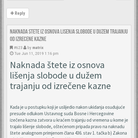
Reply
Naknada stete iz osnova lisenja slobode u duzem trajanju
od izrecene kazne
#623
by
matrix
Tue Jun 11, 2019 1:16 pm
Naknada štete iz osnova
lišenja slobode u dužem
trajanju od izrečene kazne
Kada je u postupku koji je uslijedio nakon ukidanja osuđujuće
presude odlukom Ustavnog suda Bosne i Hercegovine
izečena kazna zatvora u kraćem trajanju od vremena u kome je
trajalo lišenje slobode, oštećenom pripada pravo na naknadu
štete analognom primjenom člana 436. stav 1. tačka b) Zakona