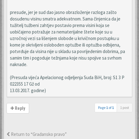
presude, jer je sud dao jasno obrazloženje razloga zašto
dosuđenu visinu smatra adekvatnom. Sama činjenica da je
tužitelj tužbeni zahtjev postavio prema visini koja se
uobičajeno potražuje za nematerijalne štete koje su u
uzročnoj vezi sa lišenjem slobode u krivičnom postupku u
kome je okrivljeni oslobođen optužbe ili optužba odbijena,
potvrđuje da visina nije u skladu sa povrijeđenim dobrima, pa
samim tim i pogoduje težnjama koje nisu spojive sa svrhom
naknade.
(Presuda vijeća Apelacionog odjeljenja Suda BiH, broj: S1 3 P
022355 17 Gž od
13.03.2017. godine)
Page
1
of
1
1 post
Reply
Return to “Građansko pravo”