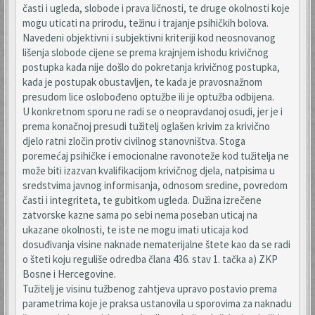
časti i ugleda, slobode i prava ličnosti, te druge okolnosti koje
mogu uticati na prirodu, težinu i trajanje psihičkih bolova.
Navedeni objektivni i subjektivni kriteriji kod neosnovanog
lišenja slobode cijene se prema krajnjem ishodu krivičnog
postupka kada nije došlo do pokretanja krivičnog postupka,
kada je postupak obustavljen, te kada je pravosnažnom
presudom lice oslobođeno optužbe ili je optužba odbijena.
U konkretnom sporu ne radi se o neopravdanoj osudi, jer je i
prema konačnoj presudi tužitelj oglašen krivim za krivično
djelo ratni zločin protiv civilnog stanovništva. Stoga
poremećaj psihičke i emocionalne ravonoteže kod tužitelja ne
može biti izazvan kvalifikacijom krivičnog djela, natpisima u
sredstvima javnog informisanja, odnosom sredine, povredom
časti i integriteta, te gubitkom ugleda. Dužina izrečene
zatvorske kazne sama po sebi nema poseban uticaj na
ukazane okolnosti, te iste ne mogu imati uticaja kod
dosuđivanja visine naknade nematerijalne štete kao da se radi
o šteti koju reguliše odredba člana 436. stav 1. tačka a) ZKP
Bosne i Hercegovine.
Tužitelj je visinu tužbenog zahtjeva upravo postavio prema
parametrima koje je praksa ustanovila u sporovima za naknadu