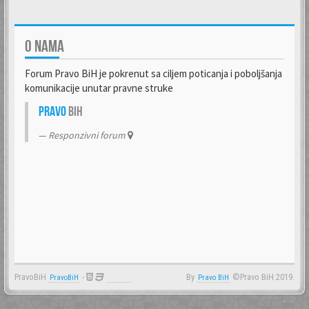
O NAMA
Forum Pravo BiH je pokrenut sa ciljem poticanja i poboljšanja
komunikacije unutar pravne struke
Pravo
BiH
Responzivni forum
PravoBiH
-
By
©Pravo BiH 2019.
PravoBiH
Anwalt
Pravo BiH
- -