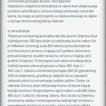
o krivičnom postupku Bosne i Hercegovine.
Objektivni i subjektivni kriteriji koji se cijene kod odmjeravanja
pravične satisfakcije iz osnova dužeg izdržavanja zatvorske
kazne, ne mogu se poistovjetiti sa okolnostima koje se cijene
u slučaju neosnovanog lišenja slobode.
Iz obrazloženja:
Tokom prvostepenog postupka nije bila sporna činjenica da je
tužitelj proveo 305 dana duže na izdržavanju kazne nakon što
je Odlukom Ustavnog suda BiH ukinuta presuda kojom je
izrečena kazna zatvora u trajanju od 5 godina i donesena
presuda kojom je osuđen na kaznu zatvora u trajanju od 3
godine i 6 mjeseci. Prvostepeni sud nakon utvrđenja da je
tužitelj ispunio uslove propisane u članu 433. stav 2. i
434. stav 1. Zakona o krivičnom postupku BiH (Sl. glasnik broj:
3/03 sa izmjenama), pravilno je zaključio da su ispunjeni
zakonski uslovi za ostvarivanje sudske zaštite. Osnov za
naknadu štete je duže izdržavanje kazne od kazne koja je
kasnije izrečena i drugostepeno vijeće nalazi u odredbi člana
436 stav 1 tačka b) citiranog zakona. Bez obzira na činjenicu
da konačna odluka o krivičnopravnoj sankciji nije izrečena u
ponovljenom krivičnom postupku, nego povodom odluke