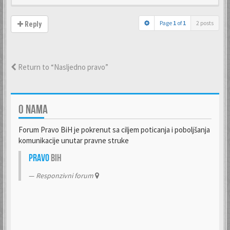
Page
1
of
1
2 posts
Reply
Return to “Nasljedno pravo”
O NAMA
Forum Pravo BiH je pokrenut sa ciljem poticanja i poboljšanja
komunikacije unutar pravne struke
Pravo
BiH
Responzivni forum