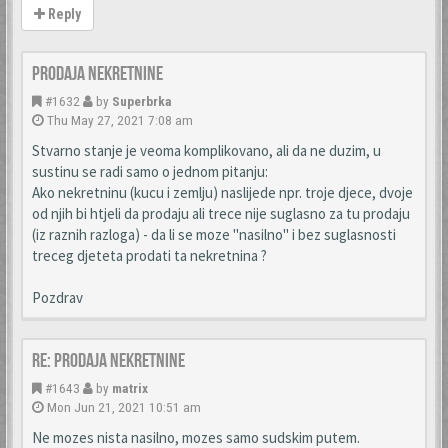
Reply
Prodaja nekretnine
#1632
by
Superbrka
Thu May 27, 2021 7:08 am
Stvarno stanje je veoma komplikovano, ali da ne duzim, u
sustinu se radi samo o jednom pitanju:
Ako nekretninu (kucu i zemlju) naslijede npr. troje djece, dvoje
od njih bi htjeli da prodaju ali trece nije suglasno za tu prodaju
(iz raznih razloga) - da li se moze "nasilno" i bez suglasnosti
treceg djeteta prodati ta nekretnina ?
Pozdrav
Re: Prodaja nekretnine
#1643
by
matrix
Mon Jun 21, 2021 10:51 am
Ne mozes nista nasilno, mozes samo sudskim putem.