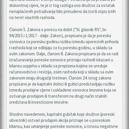
diskontnoj cijeni, te je iz tog razloga ovo društvo za ostatak
nenaplaćenih potraživanja bilo prinuđeno da izvrši otpis istih
na teret vlastitih rashoda.
Članom 5. Zakona o porezu na dobit ("Sl. glasnik RS", br.
94/2015 i 1/2017 - dalje: Zakon), propisano je da je poreska
osnovica za poresku godinu razlika između oporezivih prihoda
i rashoda koji se odbijaju za tu poresku godinu, u skladu sa
ovim zakonom. Dalje, članom 8. Zakona propisano je da se radi
izračunavanja poreske osnovice priznaju rashodi iskazani u
bilansu uspjeha u skladu sa propisima kojima se uređuje
računovodstvo i revizija, osim rashoda koji u skladu sa ovim
zakonom imaju drugačiji tretman. Članom 24. istog zakona
propisano je da kapitalni dobici ili gubici predstavljaju razliku
između prodajne cijene i usklađene osnovice imovine koja se
ostvaruje prodajom ili transferom na drugi način stalnih
sredstava ili investicione imovine.
Shodno navedenom, kapitalni gubitak koje društvo (poreski
obveznik) ostvari prodajom akcija priznaje se u poreskom
bilansu, kao umanjenje poreske osnovice, u iznosu negativne