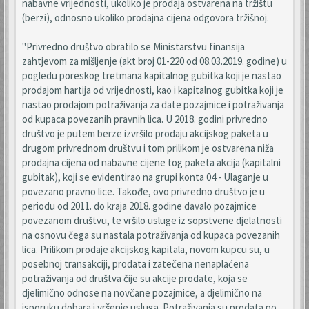
nabavne vrijednosti, ukoliko je prodaja ostvarena na tržištu
(berzi), odnosno ukoliko prodajna cijena odgovora tržišnoj.
"Privredno društvo obratilo se Ministarstvu finansija
zahtjevom za mišljenje (akt broj 01-220 od 08.03.2019. godine) u
pogledu poreskog tretmana kapitalnog gubitka koji je nastao
prodajom hartija od vrijednosti, kao i kapitalnog gubitka koji je
nastao prodajom potraživanja za date pozajmice i potraživanja
od kupaca povezanih pravnih lica. U 2018. godini privredno
društvo je putem berze izvršilo prodaju akcijskog paketa u
drugom privrednom društvu i tom prilikom je ostvarena niža
prodajna cijena od nabavne cijene tog paketa akcija (kapitalni
gubitak), koji se evidentirao na grupi konta 04 - Ulaganje u
povezano pravno lice. Takođe, ovo privredno društvo je u
periodu od 2011. do kraja 2018. godine davalo pozajmice
povezanom društvu, te vršilo usluge iz sopstvene djelatnosti
na osnovu čega su nastala potraživanja od kupaca povezanih
lica. Prilikom prodaje akcijskog kapitala, novom kupcu su, u
posebnoj transakciji, prodata i zatečena nenaplaćena
potraživanja od društva čije su akcije prodate, koja se
djelimično odnose na novčane pozajmice, a djelimično na
isporuku dobara i vršenje usluga. Potraživanja su prodata po