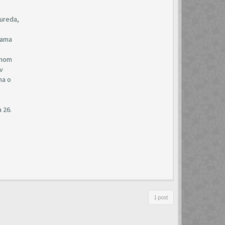
 ureda,
bama
lnom
v
na o
 26.
1 post