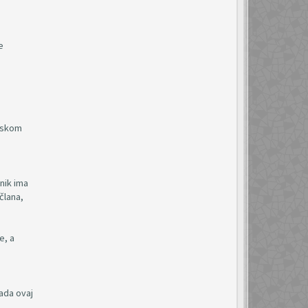
e
reskom
nik ima
člana,
e, a
ada ovaj