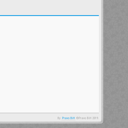
By
Pravo BiH
©Pravo BiH 2019.