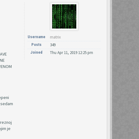
Username
matrix
Posts
349
Joined
Thu Apr 11, 2019 12:25 pm
RAVE
 NE
EPENOM
epeni
d sedam
oreznoj
jim je
m