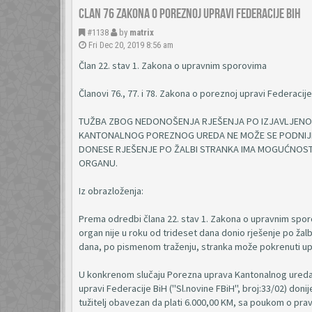
Clan 76 Zakona o poreznoj upravi Federacije BiH
#1138
by
matrix
Fri Dec 20, 2019 8:56 am
Član 22. stav 1. Zakona o upravnim sporovima
Članovi 76., 77. i 78. Zakona o poreznoj upravi Federacije
TUŽBA ZBOG NEDONOŠENJA RJEŠENJA PO IZJAVLJENOJ 
KANTONALNOG POREZNOG UREDA NE MOŽE SE PODNIJETI
DONESE RJEŠENJE PO ŽALBI STRANKA IMA MOGUĆNOST
ORGANU.
Iz obrazloženja:
Prema odredbi člana 22. stav 1. Zakona o upravnim spor
organ nije u roku od trideset dana donio rješenje po ža
dana, po pismenom traženju, stranka može pokrenuti upra
U konkrenom slučaju Porezna uprava Kantonalnog ureda Lj.
upravi Federacije BiH ("Sl.novine FBiH", broj:33/02) doni
tužitelj obavezan da plati 6.000,00 KM, sa poukom o pra