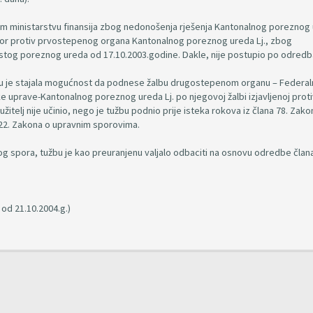
lnom ministarstvu finansija zbog nedonošenja rješenja Kantonalnog poreznog
spor protiv prvostepenog organa Kantonalnog poreznog ureda Lj., zbog
ja istog poreznog ureda od 17.10.2003.godine. Dakle, nije postupio po odred
elju je stajala mogućnost da podnese žalbu drugostepenom organu – Federa
e uprave-Kantonalnog poreznog ureda Lj. po njegovoj žalbi izjavljenoj proti
žitelj nije učinio, nego je tužbu podnio prije isteka rokova iz člana 78. Zako
 22. Zakona o upravnim sporovima.
 spora, tužbu je kao preuranjenu valjalo odbaciti na osnovu odredbe člana
od 21.10.2004.g.)