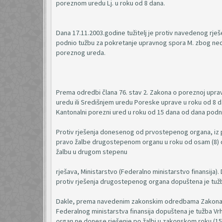
poreznom uredu Lj. u roku od 8 dana.
Dana 17.11.2003.godine tužitelj je protiv navedenog rje
podnio tužbu za pokretanje upravnog spora M. zbog ned
poreznog ureda.
Prema odredbi člana 76. stav 2. Zakona o poreznoj upra
uredu ili Središnjem uredu Poreske uprave u roku od 8 d
Kantonalni porezni ured u roku od 15 dana od dana podnoš
Protiv rješenja donesenog od prvostepenog organa, iz 
pravo žalbe drugostepenom organu u roku od osam (8) da
žalbu u drugom stepenu
rješava, Ministarstvo (Federalno ministarstvo finansija)
protiv rješenja drugostepenog organa dopuštena je tuž
Dakle, prema navedenim zakonskim odredbama Zakona o 
Federalnog ministarstva finansija dopuštena je tužba Vr
organ ne donese rješenje po žalbi u zakonskom roku (15.