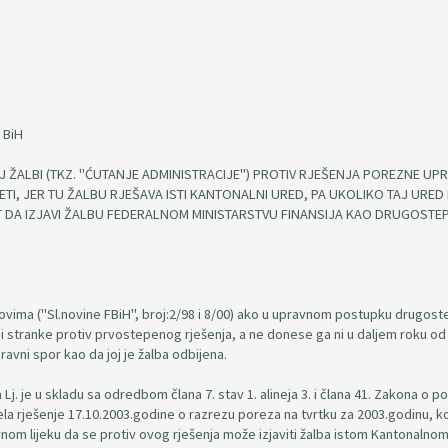
 BiH
ŽALBI (TKZ. "ĆUTANJE ADMINISTRACIJE") PROTIV RJEŠENJA POREZNE UP
, JER TU ŽALBU RJEŠAVA ISTI KANTONALNI URED, PA UKOLIKO TAJ URED
 DA IZJAVI ŽALBU FEDERALNOM MINISTARSTVU FINANSIJA KAO DRUGOST
ovima ("Sl.novine FBiH", broj:2/98 i 8/00) ako u upravnom postupku drugost
lbi stranke protiv prvostepenog rješenja, a ne donese ga ni u daljem roku o
vni spor kao da joj je žalba odbijena.
 je u skladu sa odredbom člana 7. stav 1. alineja 3. i člana 41. Zakona o p
jela rješenje 17.10.2003.godine o razrezu poreza na tvrtku za 2003.godinu, ko
vnom lijeku da se protiv ovog rješenja može izjaviti žalba istom Kantonalno