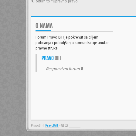
Return to “Upravno pravo”
O NAMA
Forum Pravo BiH je pokrenut sa ciljem
poticanja i poboljšanja komunikacije unutar
pravne struke
Pravo
BiH
Responzivni forum
PravoBiH
PravoBiH
-
Anwalt