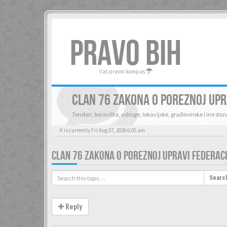
PRAVO BIH
Vaš pravni kompas
CLAN 76 ZAKONA O POREZNOJ UPR
Tenderi, boravišta, udruge, lokacijske, građevinske i ine do
It is currently Fri Aug 07, 2026 6:05 am
CLAN 76 ZAKONA O POREZNOJ UPRAVI FEDERACI
Searc
Reply