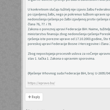
U konkretnom slučaju tužitelj nije izjavio žalbu Federa
po izjavljenoj žalbi, nego je pokrenuo tužbom upravni 
nedonošenja rješenja po žalbi izjavljenoj protiv rješen
člana 76, 77. i 78.
Zakona o poreznoj upravi Federacije BiH. Naime, tužit
ministarstvu finansija zbog nedonošenja rješenja Poresk
rješenja iste porezne uprave od 17.10.2003.godine, što tu
poreskoj upravi Federacije Bosne i Hercegovine i člana
Zbog nepostojanja procesnih uslova za voĊenje upravnog
stav 1. tačka 1. Zakona o upravnim sporovima.
(Rješenje Vrhovnog suda Federacije BiH, broj: U-2695/04 
https://epravo.ba/
Reply