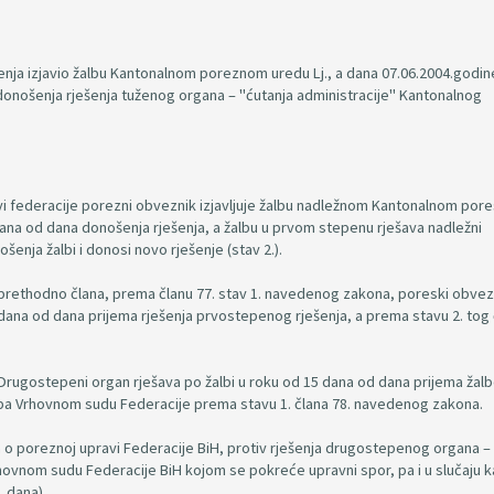
šenja izjavio žalbu Kantonalnom poreznom uredu Lj., a dana 07.06.2004.godin
onošenja rješenja tuženog organa – "ćutanja administracije" Kantonalnog
vi federacije porezni obveznik izjavljuje žalbu nadležnom Kantonalnom po
ana od dana donošenja rješenja, a žalbu u prvom stepenu rješava nadležni
enja žalbi i donosi novo rješenje (stav 2.).
prethodno člana, prema članu 77. stav 1. navedenog zakona, poreski obvez
na od dana prijema rješenja prvostepenog rješenja, a prema stavu 2. tog 
. Drugostepeni organ rješava po žalbi u roku od 15 dana od dana prijema žalb
ba Vrhovnom sudu Federacije prema stavu 1. člana 78. navedenog zakona.
poreznoj upravi Federacije BiH, protiv rješenja drugostepenog organa –
hovnom sudu Federacije BiH kojom se pokreće upravni spor, pa i u slučaju k
 dana).