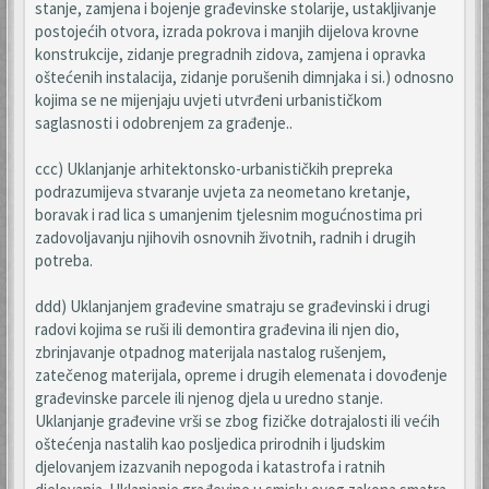
stanje, zamjena i bojenje građevinske stolarije, ustakljivanje
postojećih otvora, izrada pokrova i manjih dijelova krovne
konstrukcije, zidanje pregradnih zidova, zamjena i opravka
oštećenih instalacija, zidanje porušenih dimnjaka i si.) odnosno
kojima se ne mijenjaju uvjeti utvrđeni urbanističkom
saglasnosti i odobrenjem za građenje..
ccc) Uklanjanje arhitektonsko-urbanističkih prepreka
podrazumijeva stvaranje uvjeta za neometano kretanje,
boravak i rad lica s umanjenim tjelesnim mogućnostima pri
zadovoljavanju njihovih osnovnih životnih, radnih i drugih
potreba.
ddd) Uklanjanjem građevine smatraju se građevinski i drugi
radovi kojima se ruši ili demontira građevina ili njen dio,
zbrinjavanje otpadnog materijala nastalog rušenjem,
zatečenog materijala, opreme i drugih elemenata i dovođenje
građevinske parcele ili njenog djela u uredno stanje.
Uklanjanje građevine vrši se zbog fizičke dotrajalosti ili većih
oštećenja nastalih kao posljedica prirodnih i ljudskim
djelovanjem izazvanih nepogoda i katastrofa i ratnih