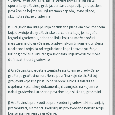
- trgovi, javne površine, javne zelene površine, igrališta,
sportske građevine, groblja, centar za upravljanje otpadom,
površine na kojima se vrši tretman otpada, javne pijace,
skloništa i slične građevine.
h) Građevinska linija je linija definisana planskim dokumentom
koja utvrđuje dio građevinske parcele na kojoj je moguće
izgraditi građevinu, odnosno linija koju ne može preći ni
najistureniji dio građevine. Građevinskom linijom je utvrđena
udaljenost objekta od regulacione linije i pravac pružanja
uličnog pročelja. Unutar građevinskih linija investitor može
definisati tlocrt građevine.
i) Građevinska parcela je zemljište na kojem je predviđeno
građenje građevine i uređenje površina koje će služiti toj
građevini koje ima pristup na saobraćajnicu u skladu sa
uvjetima iz planskog dokumenta, ili zemljište na kojem se
nalazi građevina i uređene površine koje služe toj građevini.
j) Građevinski proizvodi su proizvedeni građevinski materijali,
prefabrikati, elementi i industrijski proizvedene konstrukcije
koji su namijenjeni za građenje.