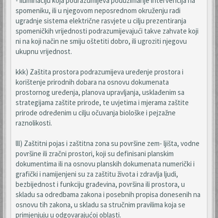
- iluminaciju koja podrazumijeva poduzimanje intervencija na
spomeniku, ili u njegovom neposrednom okruženju radi
ugradnje sistema električne rasvjete u cilju prezentiranja
spomeničkih vrijednosti podrazumijevajući takve zahvate koji
ni na koji način ne smiju oštetiti dobro, ili ugroziti njegovu
ukupnu vrijednost.
kkk) Zaštita prostora podrazumijeva uređenje prostora i
korištenje prirodnih dobara na osnovu dokumenata
prostornog uređenja, planova upravljanja, usklađenim sa
strategijama zaštite prirode, te uvjetima i mjerama zaštite
prirode određenim u cilju očuvanja biološke i pejzažne
raznolikosti.
lll) Zaštitni pojas i zaštitna zona su površine zem- ljišta, vodne
površine ili zračni prostori, koji su definisani planskim
dokumentima ili na osnovu planskih dokumenata numerički i
grafički i namijenjeni su za zaštitu života i zdravlja ljudi,
bezbijednost i funkciju građevina, površina ili prostora, u
skladu sa odredbama zakona i posebnih propisa donesenih na
osnovu tih zakona, u skladu sa stručnim pravilima koja se
primjenjuju u odgovarajućoj oblasti.