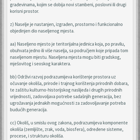
građevinama, kojim se dobija novi stambeni, poslovni ili drugi
korisni prostor.
z) Naselje je nastanjen, izgrađen, prostorno i funkcionalno
objedinjen dio naseljenog mjesta.
aa) Naseljeno mjesto je teritorijalna jedinica koja, po pravilu,
obuhvata jedno ili više naselja, sa područjem koje pripada tom
naseljenom mjestu. Naseljena mjesta mogu biti gradskog,
mješovitog i seoskog karaktera.
bb) Održivi razvoj podrazumijeva korištenje prostora uz
očuvanje okoliša, prirode i trajnog korištenja prirodnih dobara,
te zaštitu kulturno-historijskog naslijeđa i drugih prirodnih
vrijednosti, zadovoljava potrebe sadašnjih generacija, bez
ugrožavanja jednakih mogućnosti za zadovoljavanje potreba
budućih generacija.
cc) Okoliš, u smislu ovog zakona, podrazumijeva komponente
okoliša (zemljište, zrak, voda, biosfera), određene sisteme,
procese, i strukturu okoliša.