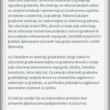
uvjeti pod kojima je, na osnovu odobrenja za gradjenja,
izgrađena građevina. Ne smatraju se rekonstrukcijom radovi
na zamjeni instalacija i opreme koji se izvode prema uvjetima
utvrđenim u odobrenju za građenje. Rekonstrukcijom
građevine smatraju se i radovi kojima se oštećena građevina,
čije oštećenje prelazi 60%, dovodi u stanje prije oštećenja,
ako je oštećenje nastalo kao posljedica starosti građevine ili
kao posljedica elementarnih nepogoda, tehničkih katastrofa i
ljudskim djelovanjem izazvanih nepogoda i katastrofa i ratnih
djelovanja.
ss) Sanacijom se smatraju građevinski i drugi radovi na
oštećenim građevinama kojima se građevina dovodi u stanje
prije oštećenja (elementarne nepogode, klizišta, tehničke
katastrofe, ratna dejstva). Za sanaciju oštećenih građevina
graditeljskog nasljeđa donosi se urbanistička saglasnost i
odobrenje za građenje, uz prethodno pribavljenu saglasnost
kantonalne ustanove za zaštitu.
tt) Selo je naselje čije se stanovništvo pretežno bavi
primarnim djelatnostima (poljoprivreda i stočarstvo).