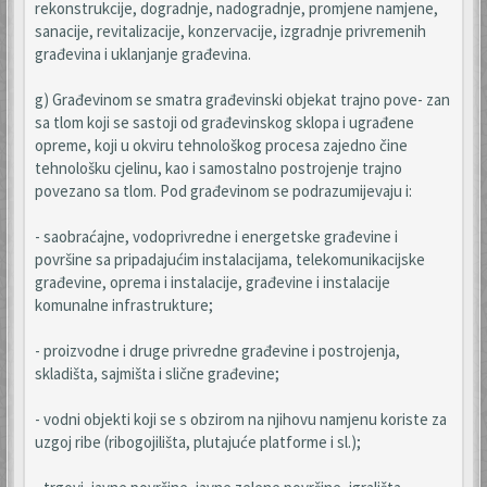
rekonstrukcije, dogradnje, nadogradnje, promjene namjene,
sanacije, revitalizacije, konzervacije, izgradnje privremenih
građevina i uklanjanje građevina.
g) Građevinom se smatra građevinski objekat trajno pove- zan
sa tlom koji se sastoji od građevinskog sklopa i ugrađene
opreme, koji u okviru tehnološkog procesa zajedno čine
tehnološku cjelinu, kao i samostalno postrojenje trajno
povezano sa tlom. Pod građevinom se podrazumijevaju i:
- saobraćajne, vodoprivredne i energetske građevine i
površine sa pripadajućim instalacijama, telekomunikacijske
građevine, oprema i instalacije, građevine i instalacije
komunalne infrastrukture;
- proizvodne i druge privredne građevine i postrojenja,
skladišta, sajmišta i slične građevine;
- vodni objekti koji se s obzirom na njihovu namjenu koriste za
uzgoj ribe (ribogojilišta, plutajuće platforme i sl.);