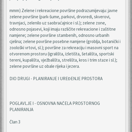
mmm) Zelene i rekreacione površine podrazumijevaju: javne
zelene površine (park-šume, parkovi, drvoredi, skverovi,
travnjaci, zelenilo uz saobraćajnice i sl.); zelene zone,
odnosno pojasevi, koji imaju različite rekreacione i zaštitne
namjene; zelene površine stambenih, odnosno urbanih
cjelina; zelene površine posebne namjene (groblja, botanički i
zoološki vrtovi, sl.); površine za rekreaciju i masovni sport na
otvorenom prostoru (igrališta, izletišta, šetališta, sportski
tereni, kupališta, vježbališta, strelišta, kros i trim staze i sl.);
zelene površine uz obale rijeka i jezera.
DIO DRUGI - PLANIRANJE I UREĐENJE PROSTORA
POGLAVLJE I - OSNOVNA NAČELA PROSTORNOG
PLANIRANJA
Član 3