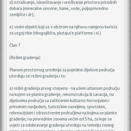
d) istraživanje, iskorištavanje i uređivanje prostora prirodnih
dobara (mineralne sirovine, šume, vode, poljoprivredno
zemljište i dr);
e) vodni objekti koji se s obzirom na njihovu namjenu koriste
za uzgoj ribe (ribogojilišta, plutajuće platforme i sl.).
Član 7
(Režimi građenja)
Planom prostornog uređenja za pojedine dijelove područja
utvrđuju se režimi građenja i to:
a) režim građenja prvog stepena - na užem urbanom području
na kojem se planira građenje, rekonstrukcija ili sanacija, na
dijelovima područja sa zaštićenim kulturno-historijskim i
prirodnim nasljeđem, turističkim naseljima, sportskim,
rekreacijskim i zdravstvenim područjima na kojima se planira
građenje; na privrednim zonama većim od 5 ha, za koje se
uvjeti za odobravanje građenja utvrđuju na temelju zoning