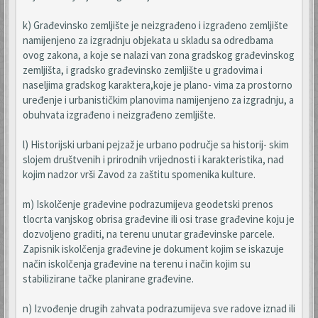
k) Građevinsko zemljište je neizgrađeno i izgrađeno zemljište
namijenjeno za izgradnju objekata u skladu sa odredbama
ovog zakona, a koje se nalazi van zona gradskog građevinskog
zemljišta, i gradsko građevinsko zemljište u gradovima i
naseljima gradskog karaktera,koje je plano- vima za prostorno
uređenje i urbanističkim planovima namijenjeno za izgradnju, a
obuhvata izgrađeno i neizgrađeno zemljište.
l) Historijski urbani pejzaž je urbano područje sa historij- skim
slojem društvenih i prirodnih vrijednosti i karakteristika, nad
kojim nadzor vrši Zavod za zaštitu spomenika kulture.
m) Iskolčenje građevine podrazumijeva geodetski prenos
tlocrta vanjskog obrisa građevine ili osi trase građevine koju je
dozvoljeno graditi, na terenu unutar građevinske parcele.
Zapisnik iskolčenja građevine je dokument kojim se iskazuje
način iskolčenja građevine na terenu i način kojim su
stabilizirane tačke planirane građevine.
n) Izvođenje drugih zahvata podrazumijeva sve radove iznad ili