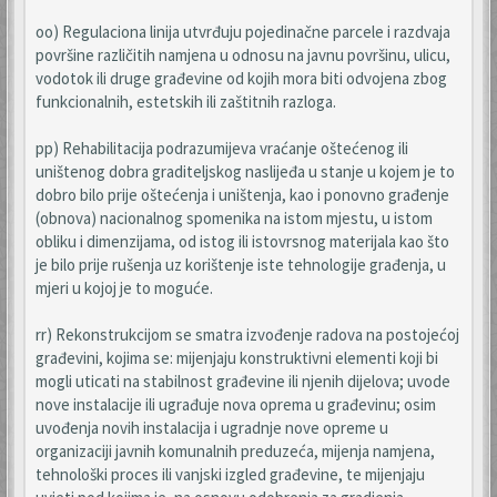
oo) Regulaciona linija utvrđuju pojedinačne parcele i razdvaja
površine različitih namjena u odnosu na javnu površinu, ulicu,
vodotok ili druge građevine od kojih mora biti odvojena zbog
funkcionalnih, estetskih ili zaštitnih razloga.
pp) Rehabilitacija podrazumijeva vraćanje oštećenog ili
uništenog dobra graditeljskog naslijeđa u stanje u kojem je to
dobro bilo prije oštećenja i uništenja, kao i ponovno građenje
(obnova) nacionalnog spomenika na istom mjestu, u istom
obliku i dimenzijama, od istog ili istovrsnog materijala kao što
je bilo prije rušenja uz korištenje iste tehnologije građenja, u
mjeri u kojoj je to moguće.
rr) Rekonstrukcijom se smatra izvođenje radova na postojećoj
građevini, kojima se: mijenjaju konstruktivni elementi koji bi
mogli uticati na stabilnost građevine ili njenih dijelova; uvode
nove instalacije ili ugrađuje nova oprema u građevinu; osim
uvođenja novih instalacija i ugradnje nove opreme u
organizaciji javnih komunalnih preduzeća, mijenja namjena,
tehnološki proces ili vanjski izgled građevine, te mijenjaju