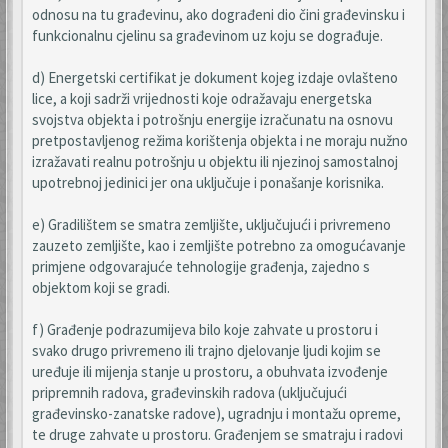
odnosu na tu građevinu, ako dograđeni dio čini građevinsku i
funkcionalnu cjelinu sa građevinom uz koju se dograđuje.
d) Energetski certifikat je dokument kojeg izdaje ovlašteno
lice, a koji sadrži vrijednosti koje odražavaju energetska
svojstva objekta i potrošnju energije izračunatu na osnovu
pretpostavljenog režima korištenja objekta i ne moraju nužno
izražavati realnu potrošnju u objektu ili njezinoj samostalnoj
upotrebnoj jedinici jer ona uključuje i ponašanje korisnika.
e) Gradilištem se smatra zemljište, uključujući i privremeno
zauzeto zemljište, kao i zemljište potrebno za omogućavanje
primjene odgovarajuće tehnologije građenja, zajedno s
objektom koji se gradi.
f) Građenje podrazumijeva bilo koje zahvate u prostoru i
svako drugo privremeno ili trajno djelovanje ljudi kojim se
uređuje ili mijenja stanje u prostoru, a obuhvata izvođenje
pripremnih radova, građevinskih radova (uključujući
građevinsko-zanatske radove), ugradnju i montažu opreme,
te druge zahvate u prostoru. Građenjem se smatraju i radovi