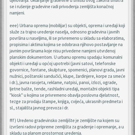
djelovanja. Uklanjanje građevine u smislu ovog zakona smatra
se i rušenje građevine radi privođenja zemljišta konačnoj
namjeni.
eee) Urbana oprema (mobilijar) su objekti, oprema i uređaji koji
služe za trajno uređenje naselja, odnosno građevina i javnih
površina u naseljima, ili se privremeno u skladu sa elaboratima,
propisima i aktima kojima se odobrava njihovo postavljanje na
javnim površinama koje nisu privedene namjeni utvrđenoj
planskim dokumentom. U urbanu opremu spadaju: komunalni
objekti i uređaji u općoj upotrebi (javni satovi, telefonske
govornice, fontane, skulpture, spomenici, planovi grada, javni
nužnici, poštanski sandučići, klupe, žardinjere, korpe za smeće
i dr.), javna rasvjeta, reklame, natpisi, panoi, izlozi, ograde,
ljetne bašte, tende, rashladni uređaji, montažni objekti tipa
"kiosk" u kojima se privremeno obavlja poslovna djelatnost,
tezge za prodaju štampe, knjiga, cvijeća, ukrasnih predmeta i
sl., stajališta javnog prevoza i dr.
fff) Uređeno građevinsko zemljište je zemljište na kojem su
izvršeni radovi pripreme zemljišta za građenje i opremanje, a u
skladu sa planom prostornog uređenja.