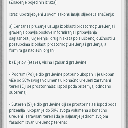
(Značenje pojedinih izraza)
Izrazi upotrijebljeni u ovom zakonu imaju slijedeća značenja:
a) Centar za pružanje usluga iz oblasti prostornog uređenja i
građenja obavlja poslove informiranja i pribavljanja
saglasnosti, uvjerenja i drugih akata po službenoj dužnosti u
postupcima iz oblasti prostornog uređenja i građenja, a
formira ga nadležni organ.
b) Dijelovi (etaže), visina i gabariti građevine:
- Podrum (Po) je dio građevine potpuno ukopan ili je ukopan
više od 50% svoga volumena u konačno uređeni zaravnani
teren i čiji se prostor nalazi ispod poda prizemlja, odnosno
suterena;
- Suteren (S) je dio građevine čiji se prostor nalazi ispod poda
prizemlja i ukopan je do 50% svoga volumena u konačno
uređeni i zaravnani teren i da je najmanje jednom svojom
fasadom izvan uređenog terena;