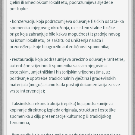
cjelini ili arheološkom lokalitetu, podrazumijeva sljedeće
postupke:
- konzervaciju koja podrazumijeva očuvanje fizičkih ostata- ka
spomenika i njegovog okruženja, uz sistem stalne fizičke
brige koja zabranjuje bilo kakvu mogućnost izgradnje novog
na istom lokalitetu, te zaštitu od uništenja nalaza i
preuređenja koje bi ugrozilo autentičnost spomenika;
- restauraciju koja podrazumijeva precizno očuvanje raritetne,
autentične vrijednosti spomenika sa svim njegovima
estetskim, umjetničkim i historijskim vrijednostima, uz
poštivanje upotrebe tradicionalnih vještina i građevinskih
materijala (moguća samo kada postoji dokumentacija za sve
vrste intervencija);
- faksimilska rekonstrukcija (replika) koja podrazumijeva
kopiranje direktnog izgleda originala, strukture i estetike
spomenika u cilju prezentacije kulturnog ili tradicijskog
fenomena;