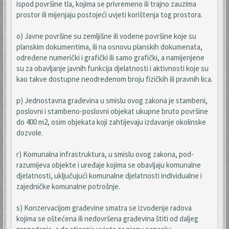
ispod površine tla, kojima se privremeno ili trajno zauzima
prostor ili mijenjaju postojeći uvjeti korištenja tog prostora.
o) Javne površine su zemljišne ili vodene površine koje su
planskim dokumentima, ili na osnovu planskih dokumenata,
određene numerički i grafički ili samo grafički, a namijenjene
su za obavljanje javnih funkcija djelatnosti i aktivnosti koje su
kao takve dostupne neodređenom broju fizičkih ili pravnih lica.
p) Jednostavna građevina u smislu ovog zakona je stambeni,
poslovni i stambeno-poslovni objekat ukupne bruto površine
do 400 m2, osim objekata koji zahtijevaju izdavanje okolinske
dozvole.
r) Komunalna infrastruktura, u smislu ovog zakona, pod-
razumijeva objekte i uređaje kojima se obavljaju komunalne
djelatnosti, uključujući komunalne djelatnosti individualne i
zajedničke komunalne potrošnje.
s) Konzervacijom građevine smatra se izvođenje radova
kojima se oštećena ili nedovršena građevina štiti od daljeg