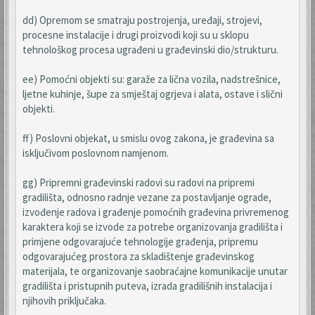
dd) Opremom se smatraju postrojenja, uređaji, strojevi,
procesne instalacije i drugi proizvodi koji su u sklopu
tehnološkog procesa ugrađeni u građevinski dio/strukturu.
ee) Pomoćni objekti su: garaže za lična vozila, nadstrešnice,
ljetne kuhinje, šupe za smještaj ogrjeva i alata, ostave i slični
objekti.
ff) Poslovni objekat, u smislu ovog zakona, je građevina sa
isključivom poslovnom namjenom.
gg) Pripremni građevinski radovi su radovi na pripremi
gradilišta, odnosno radnje vezane za postavljanje ograde,
izvođenje radova i građenje pomoćnih građevina privremenog
karaktera koji se izvode za potrebe organizovanja gradilišta i
primjene odgovarajuće tehnologije građenja, pripremu
odgovarajućeg prostora za skladištenje građevinskog
materijala, te organizovanje saobraćajne komunikacije unutar
gradilišta i pristupnih puteva, izrada gradilišnih instalacija i
njihovih priključaka.