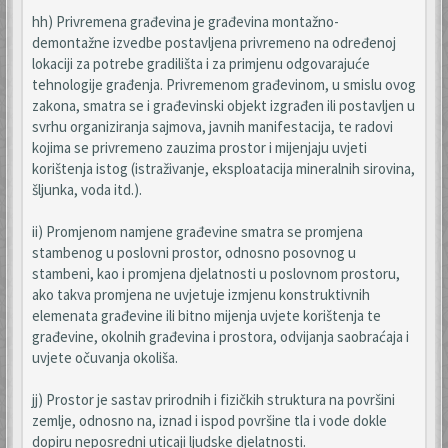
hh) Privremena građevina je građevina montažno-
demontažne izvedbe postavljena privremeno na određenoj
lokaciji za potrebe gradilišta i za primjenu odgovarajuće
tehnologije građenja. Privremenom građevinom, u smislu ovog
zakona, smatra se i građevinski objekt izgrađen ili postavljen u
svrhu organiziranja sajmova, javnih manifestacija, te radovi
kojima se privremeno zauzima prostor i mijenjaju uvjeti
korištenja istog (istraživanje, eksploatacija mineralnih sirovina,
šljunka, voda itd.).
ii) Promjenom namjene građevine smatra se promjena
stambenog u poslovni prostor, odnosno posovnog u
stambeni, kao i promjena djelatnosti u poslovnom prostoru,
ako takva promjena ne uvjetuje izmjenu konstruktivnih
elemenata građevine ili bitno mijenja uvjete korištenja te
građevine, okolnih građevina i prostora, odvijanja saobraćaja i
uvjete očuvanja okoliša.
jj) Prostor je sastav prirodnih i fizičkih struktura na površini
zemlje, odnosno na, iznad i ispod površine tla i vode dokle
dopiru neposredni uticaji ljudske djelatnosti.