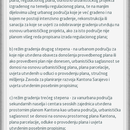
plana, regulacionog plana, odnosno urbanističkog projekta
izgrađenog na temelju regulacionog plana, te na manjim
dijelovima užeg urbanog područja koje je već građeno i na
kojem ne postoji intenzivno građenje, rekonstrukcija ili
sanacija za koje se uvjeti za odobravanje građenja utvrđuju na
osnovu urbanističkog projekta, ako za isto područje nije
planom višeg reda propisana izrada regulacionog plana;
b) režim građenja drugog stepena - na urbanom području za
koje nije utvrđena obaveza donošenja provedbenog plana ili
ako provedbeni plan nije donesen, urbanistička saglasnost se
donosi na osnovu urbanističkog plana, plana parcelacije,
uvjeta utvrđenih u odluci o provođenju plana, stručnog
mišljenja Zavoda za planiranje razvoja Kantona Sarajevo i
uvjeta utvrđenim posebnim propisima;
c) režim građenja trećeg stepena - za vanurbana područja
sekundarnih naselja i centara seoskih zajednica utvrđena
prostornim planom Kantona kao urbana područja, urbanistička
saglasnost se donosi na osnovu prostornog plana Kantona,
plana parcelacije, odluke o provođenju plana i uvjeta
utvrđenim posebnim propisima;