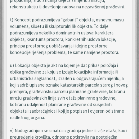
propadanja, a do sticanja uvjeta za njenu sanaciju,
rekonstrukciju ili dovršenje radova na nezavršenoj građevini.
t) Koncept podrazumijeva "gabarit" objekta, osnovnu masu
volumena, siluetu ili skulptoralni lik objekta. To dalje
podrazumijeva nekoliko dominantnih uslova: karaktera
objekta, kvantuma prostora, konkretnih uslova lokacije,
principa prostornog uobličavanja i idejne prostorne
koncepcije rješenja problema, te same namjene prostora.
u) Lokacija objekta je akt na kojem je dat prikaz položaja i
oblika građevine za koju se izdaje lokacijska informacija ili
urbanistička saglasnost, izrađen u odgovarajućem mjerilu, a
koji sadrži upisane oznake katastarskih parcela starog i novog
premjera, građevinsku parcelu planirane građevine, kotiranu
mrežu građevinskih linija svih etaža planirane građevine,
kotiranu udaljenost planirane građevine od susjednih
objekata i saobraćajnica i koji je potpisan i ovjeren od strane
nadležnog organa.
v) Nadogradnjom se smatra izgradnja jedne ili više etaža, kao i
preuređenje krovišta, odnosno potkrovlja na postojećim