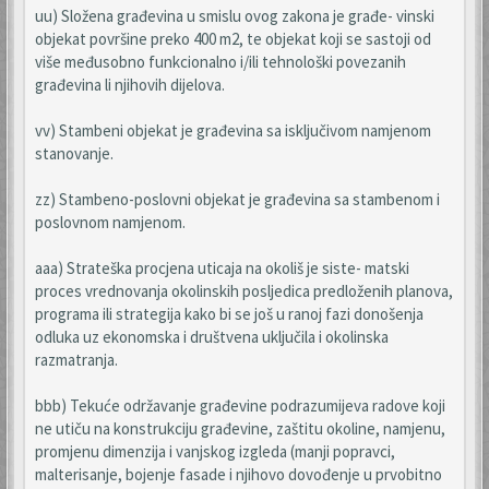
uu) Složena građevina u smislu ovog zakona je građe- vinski
objekat površine preko 400 m2, te objekat koji se sastoji od
više međusobno funkcionalno i/ili tehnološki povezanih
građevina li njihovih dijelova.
vv) Stambeni objekat je građevina sa isključivom namjenom
stanovanje.
zz) Stambeno-poslovni objekat je građevina sa stambenom i
poslovnom namjenom.
aaa) Strateška procjena uticaja na okoliš je siste- matski
proces vrednovanja okolinskih posljedica predloženih planova,
programa ili strategija kako bi se još u ranoj fazi donošenja
odluka uz ekonomska i društvena uključila i okolinska
razmatranja.
bbb) Tekuće održavanje građevine podrazumijeva radove koji
ne utiču na konstrukciju građevine, zaštitu okoline, namjenu,
promjenu dimenzija i vanjskog izgleda (manji popravci,
malterisanje, bojenje fasade i njihovo dovođenje u prvobitno