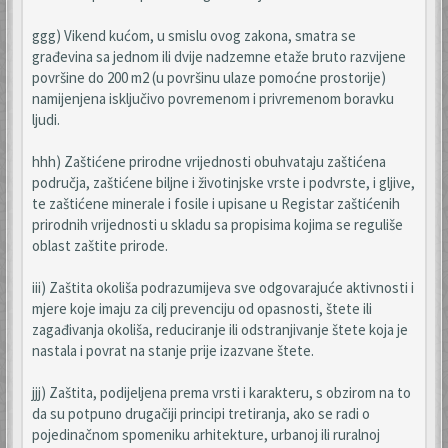
ggg) Vikend kućom, u smislu ovog zakona, smatra se
građevina sa jednom ili dvije nadzemne etaže bruto razvijene
površine do 200 m2 (u površinu ulaze pomoćne prostorije)
namijenjena isključivo povremenom i privremenom boravku
ljudi.
hhh) Zaštićene prirodne vrijednosti obuhvataju zaštićena
područja, zaštićene biljne i životinjske vrste i podvrste, i gljive,
te zaštićene minerale i fosile i upisane u Registar zaštićenih
prirodnih vrijednosti u skladu sa propisima kojima se reguliše
oblast zaštite prirode.
iii) Zaštita okoliša podrazumijeva sve odgovarajuće aktivnosti i
mjere koje imaju za cilj prevenciju od opasnosti, štete ili
zagađivanja okoliša, reduciranje ili odstranjivanje štete koja je
nastala i povrat na stanje prije izazvane štete.
jjj) Zaštita, podijeljena prema vrsti i karakteru, s obzirom na to
da su potpuno drugačiji principi tretiranja, ako se radi o
pojedinačnom spomeniku arhitekture, urbanoj ili ruralnoj