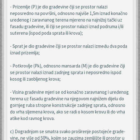
- Prizemlje (P) je dio građevine čiji se prostor nalazi
neposredno na površini, odnosno najviše 1,5m iznad konačno
uređenog i zaravnanog terena mjereno na najnižoj tački uz
fasadu građevine, ili čiji se prostor nalazi iznad podruma i/ili
suterena (ispod poda sprata ili krova);
- Sprat je dio građevine čiji se prostor nalazi između dva poda
iznad prizemlja;
- Potkrovlje (Pk), odnosno mansarda (M) je dio građevine čiji
se prostor nalazi iznad zadnjeg sprata i neposredno ispod
kosog ili zaobljenog krova;
- Visina građevine mjeri se od konačno zaravnanog i uređenog
terena uz fasadu građevine na njegovom najnižem dijelu do
gornjeg ruba stropne konstrukcije zadnjeg sprata, odnosno
do vrha sljemena krova, ako se radi o kosom krovu ili do vrha
atike kod ravnog krova.
c) Dogradnjom se smatra svako proširenje postojeće građe-
vine, ne više od 50%, kojim se zauzima zemljište ili prostor u