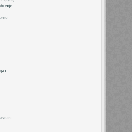
dobrenje
torno
ja i
e
ravnani