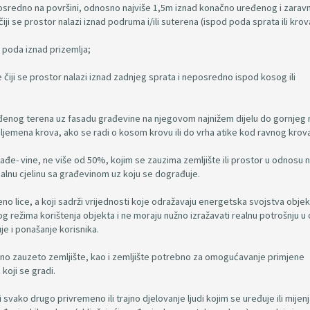
 neposredno na površini, odnosno najviše 1,5m iznad konačno uređenog i zara
čiji se prostor nalazi iznad podruma i/ili suterena (ispod poda sprata ili krov
a poda iznad prizemlja;
 čiji se prostor nalazi iznad zadnjeg sprata i neposredno ispod kosog ili
eđenog terena uz fasadu građevine na njegovom najnižem dijelu do gornjeg 
jemena krova, ako se radi o kosom krovu ili do vrha atike kod ravnog krova
e- vine, ne više od 50%, kojim se zauzima zemljište ili prostor u odnosu n
nalnu cjelinu sa građevinom uz koju se dograđuje.
no lice, a koji sadrži vrijednosti koje odražavaju energetska svojstva objek
g režima korištenja objekta i ne moraju nužno izražavati realnu potrošnju u
uje i ponašanje korisnika.
emeno zauzeto zemljište, kao i zemljište potrebno za omogućavanje primjene
koji se gradi.
svako drugo privremeno ili trajno djelovanje ljudi kojim se uređuje ili mijenj