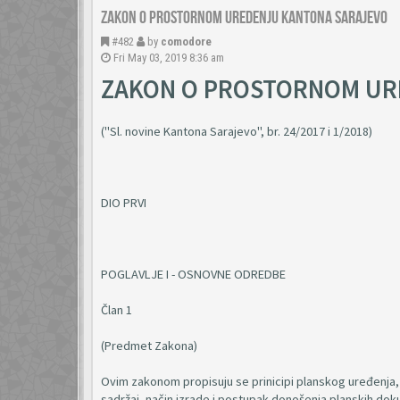
Zakon o prostornom uredenju Kantona Sarajevo
#482
by
comodore
Fri May 03, 2019 8:36 am
ZAKON O PROSTORNOM UR
("Sl. novine Kantona Sarajevo", br. 24/2017 i 1/2018)
DIO PRVI
POGLAVLJE I - OSNOVNE ODREDBE
Član 1
(Predmet Zakona)
Ovim zakonom propisuju se prinicipi planskog uređenja, k
sadržaj, način izrade i postupak donošenja planskih do