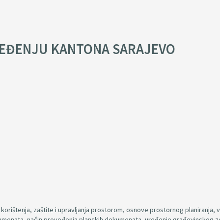
EĐENJU KANTONA SARAJEVO
orištenja, zaštite i upravljanja prostorom, osnove prostornog planiranja, v
kumenata, način provođenja planskih dokumenata, uređenje građevinskog ze