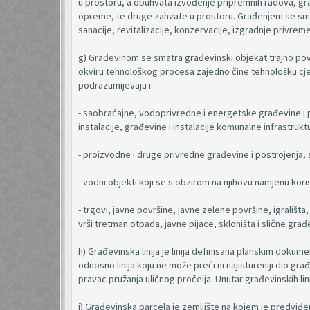
u prostoru, a obuhvata izvođenje pripremnih radova, gr
opreme, te druge zahvate u prostoru. Građenjem se sma
sanacije, revitalizacije, konzervacije, izgradnje privrem
g) Građevinom se smatra građevinski objekat trajno pove
okviru tehnološkog procesa zajedno čine tehnološku cje
podrazumijevaju i:
- saobraćajne, vodoprivredne i energetske građevine i 
instalacije, građevine i instalacije komunalne infrastrukt
- proizvodne i druge privredne građevine i postrojenja, s
- vodni objekti koji se s obzirom na njihovu namjenu korist
- trgovi, javne površine, javne zelene površine, igrališ
vrši tretman otpada, javne pijace, skloništa i slične građ
h) Građevinska linija je linija definisana planskim doku
odnosno linija koju ne može preći ni najistureniji dio gr
pravac pružanja uličnog pročelja. Unutar građevinskih lini
i) Građevinska parcela je zemljište na kojem je predviđe