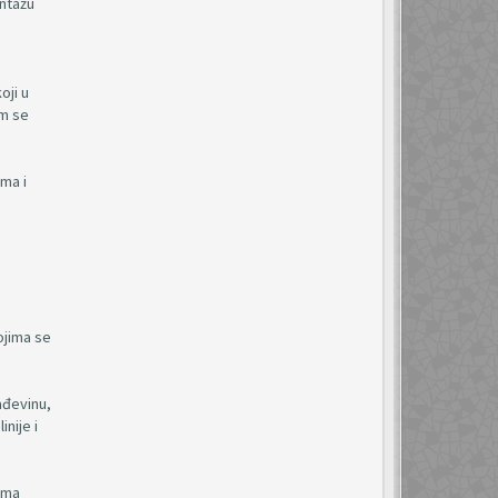
ontažu
oji u
om se
ma i
ojima se
ađevinu,
nije i
 ima