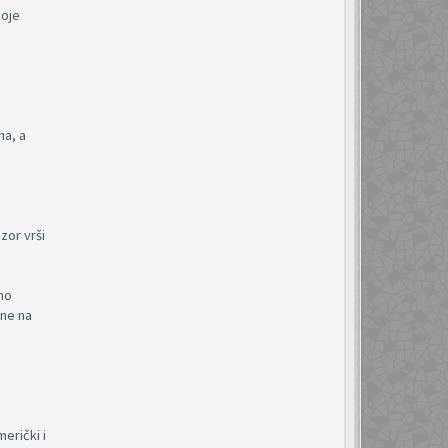
koje
na, a
zor vrši
no
ine na
i
erički i