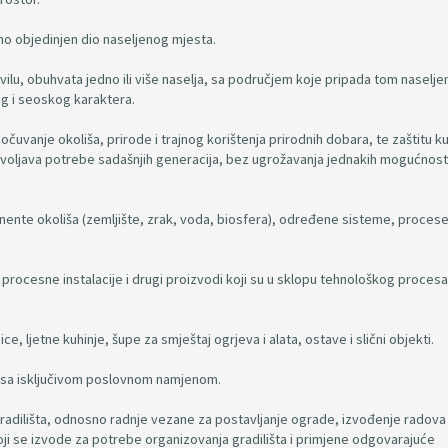
lno objedinjen dio naseljenog mjesta.
ravilu, obuhvata jedno ili više naselja, sa područjem koje pripada tom naselj
g i seoskog karaktera.
čuvanje okoliša, prirode i trajnog korištenja prirodnih dobara, te zaštitu ku
adovoljava potrebe sadašnjih generacija, bez ugrožavanja jednakih mogućnost
ente okoliša (zemljište, zrak, voda, biosfera), određene sisteme, procese,
procesne instalacije i drugi proizvodi koji su u sklopu tehnološkog procesa
e, ljetne kuhinje, šupe za smještaj ogrjeva i alata, ostave i slični objekti.
na sa isključivom poslovnom namjenom.
gradilišta, odnosno radnje vezane za postavljanje ograde, izvođenje radova 
i se izvode za potrebe organizovanja gradilišta i primjene odgovarajuće