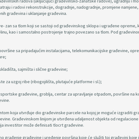
ađevinskih radova (uključujući građevinsko-zanatske radove), ugradnju i m
traju i radovi rekonstrukcije, dogradnje, nadogradnje, promjene namjene,
enih građevina i uklanjanje građevina.
- zan sa tlom koji se sastoji od građevinskog sklopa i ugrađene opreme, k
linu, kao i samostalno postrojenje trajno povezano sa tlom. Pod građevin
površine sa pripadajućim instalacijama, telekomunikacijske građevine, opre
ure;
kladišta, sajmišta i slične građevine;
e za uzgoj ribe (ribogojilišta, plutajuće platforme i sl.);
ta, sportske građevine, groblja, centar za upravljanje otpadom, površine na k
evine.
mentom koja utvrđuje dio građevinske parcele na kojoj je moguće izgraditi gr
ađevine. Građevinskom linijom je utvrđena udaljenost objekta od regulacione li
ja investitor može definisati tlocrt građevine.
no građenje građevine i uređenje površina koje će služiti toj građevini koje