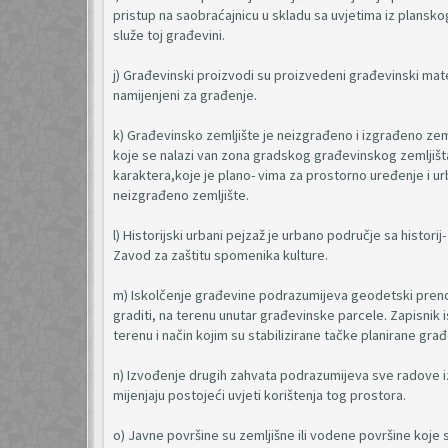
pristup na saobraćajnicu u skladu sa uvjetima iz plansko
služe toj građevini.
j) Građevinski proizvodi su proizvedeni građevinski mater
namijenjeni za građenje.
k) Građevinsko zemljište je neizgrađeno i izgrađeno ze
koje se nalazi van zona gradskog građevinskog zemljišt
karaktera,koje je plano- vima za prostorno uređenje i u
neizgrađeno zemljište.
l) Historijski urbani pejzaž je urbano područje sa historij
Zavod za zaštitu spomenika kulture.
m) Iskolčenje građevine podrazumijeva geodetski prenos 
graditi, na terenu unutar građevinske parcele. Zapisnik
terenu i način kojim su stabilizirane tačke planirane gra
n) Izvođenje drugih zahvata podrazumijeva sve radove izna
mijenjaju postojeći uvjeti korištenja tog prostora.
o) Javne površine su zemljišne ili vodene površine koj