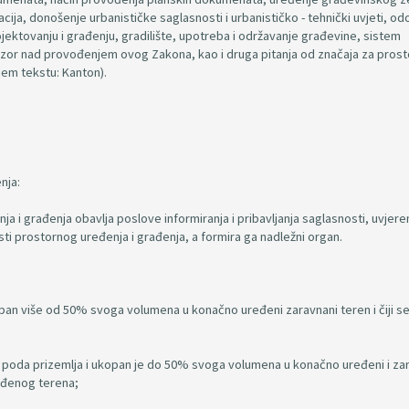
cija, donošenje urbanističke saglasnosti i urbanističko - tehnički uvjeti, o
jektovanju i građenju, gradilište, upotreba i održavanje građevine, sistem
nadzor nad provođenjem ovog Zakona, kao i druga pitanja od značaja za pros
jem tekstu: Kanton).
nja:
ja i građenja obavlja poslove informiranja i pribavljanja saglasnosti, uvjeren
ti prostornog uređenja i građenja, a formira ga nadležni organ.
opan više od 50% svoga volumena u konačno uređeni zaravnani teren i čiji s
pod poda prizemlja i ukopan je do 50% svoga volumena u konačno uređeni i za
eđenog terena;