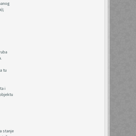
vnanog
a);
ruba
.
a tu
ta i
 objektu
a stanje