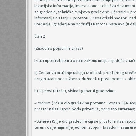
lokacijska informacija, investiciono - tehnička dokumenta
za građenje, tehnička svojstva građevine, učesnici u pro
informacija o stanju u prostoru, inspekcijski nadzor i 
uređenje i građenje na području Kantona Sarajevo (u dal
Član 2
(Značenje pojedinih izraza)
Izrazi upotrijebljeni u ovom zakonu imaju slijedeća znače
a) Centar za pružanje usluga iz oblasti prostornog uređen
drugih akata po službenoj dužnosti u postupcima iz oblas
b) Dijelovi (etaže), visina i gabariti građevine:
- Podrum (Po) je dio građevine potpuno ukopan ili je uk
prostor nalazi ispod poda prizemlja, odnosno suterena;
- Suteren (S) je dio građevine čiji se prostor nalazi is
teren i da je najmanje jednom svojom fasadom izvan ur