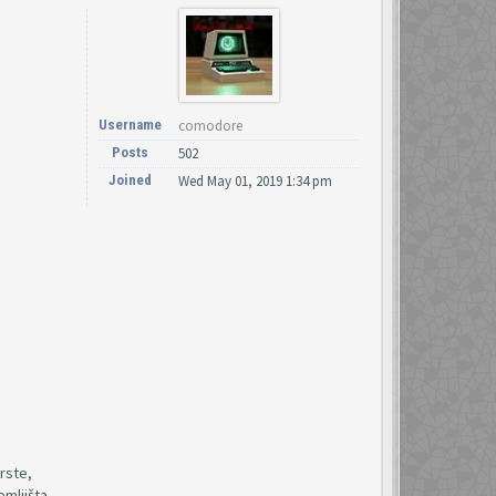
Username
comodore
Posts
502
Joined
Wed May 01, 2019 1:34 pm
rste,
mljišta,