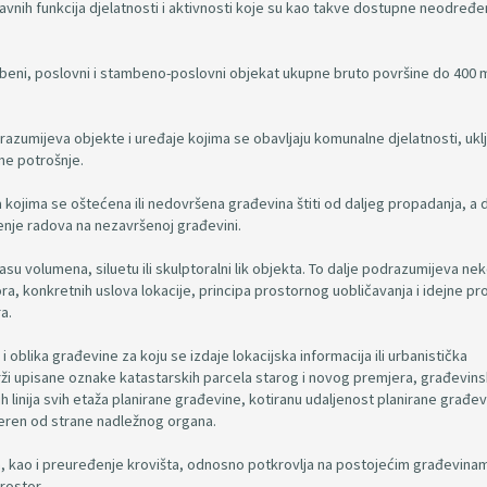
e javnih funkcija djelatnosti i aktivnosti koje su kao takve dostupne neodre
beni, poslovni i stambeno-poslovni objekat ukupne bruto površine do 400 
razumijeva objekte i uređaje kojima se obavljaju komunalne djelatnosti, uklj
ne potrošnje.
kojima se oštećena ili nedovršena građevina štiti od daljeg propadanja, a 
ršenje radova na nezavršenoj građevini.
 volumena, siluetu ili skulptoralni lik objekta. To dalje podrazumijeva nek
a, konkretnih uslova lokacije, principa prostornog uobličavanja i idejne pr
a.
i oblika građevine za koju se izdaje lokacijska informacija ili urbanistička
rži upisane oznake katastarskih parcela starog i novog premjera, građevin
 linija svih etaža planirane građevine, kotiranu udaljenost planirane građe
vjeren od strane nadležnog organa.
a, kao i preuređenje krovišta, odnosno potkrovlja na postojećim građevina
prostor.