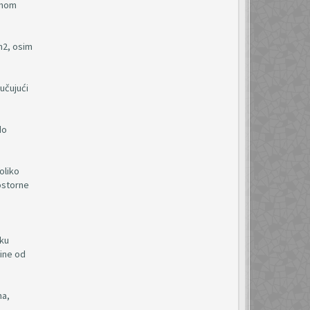
đenom
m2, osim
učujući
do
oliko
ostorne
sku
vine od
ma,