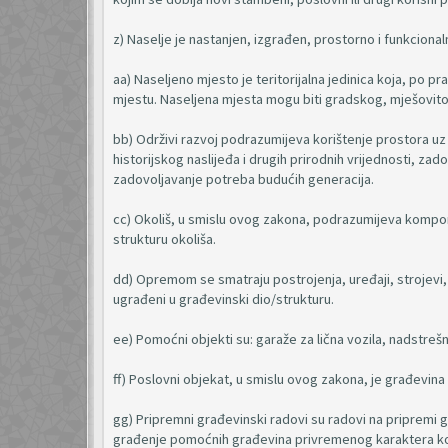
z) Naselje je nastanjen, izgrađen, prostorno i funkciona
aa) Naseljeno mjesto je teritorijalna jedinica koja, po p
mjestu. Naseljena mjesta mogu biti gradskog, mješovito
bb) Održivi razvoj podrazumijeva korištenje prostora uz o
historijskog naslijeđa i drugih prirodnih vrijednosti, z
zadovoljavanje potreba budućih generacija.
cc) Okoliš, u smislu ovog zakona, podrazumijeva kompon
strukturu okoliša.
dd) Opremom se smatraju postrojenja, uređaji, strojevi, 
ugrađeni u građevinski dio/strukturu.
ee) Pomoćni objekti su: garaže za lična vozila, nadstrešnic
ff) Poslovni objekat, u smislu ovog zakona, je građevi
gg) Pripremni građevinski radovi su radovi na pripremi 
građenje pomoćnih građevina privremenog karaktera koj