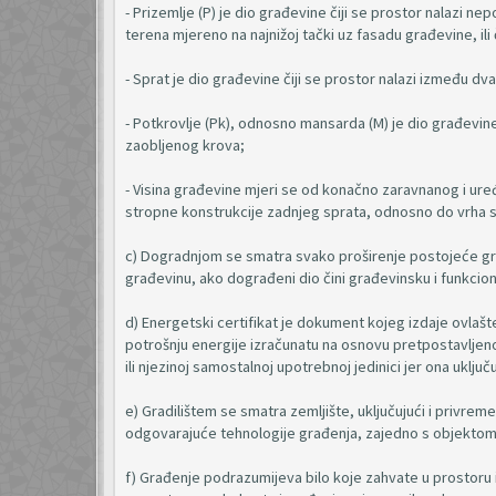
- Prizemlje (P) je dio građevine čiji se prostor nalazi
terena mjereno na najnižoj tački uz fasadu građevine, ili 
- Sprat je dio građevine čiji se prostor nalazi između dv
- Potkrovlje (Pk), odnosno mansarda (M) je dio građevine
zaobljenog krova;
- Visina građevine mjeri se od konačno zaravnanog i ur
stropne konstrukcije zadnjeg sprata, odnosno do vrha sl
c) Dogradnjom se smatra svako proširenje postojeće građ
građevinu, ako dograđeni dio čini građevinsku i funkcio
d) Energetski certifikat je dokument kojeg izdaje ovlašte
potrošnju energije izračunatu na osnovu pretpostavljeno
ili njezinoj samostalnoj upotrebnoj jedinici jer ona uključ
e) Gradilištem se smatra zemljište, uključujući i privr
odgovarajuće tehnologije građenja, zajedno s objektom 
f) Građenje podrazumijeva bilo koje zahvate u prostoru i 