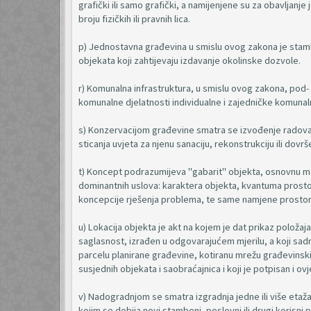
grafički ili samo grafički, a namijenjene su za obavljanj
broju fizičkih ili pravnih lica.
p) Jednostavna građevina u smislu ovog zakona je stam
objekata koji zahtijevaju izdavanje okolinske dozvole.
r) Komunalna infrastruktura, u smislu ovog zakona, pod- 
komunalne djelatnosti individualne i zajedničke komunal
s) Konzervacijom građevine smatra se izvođenje radova 
sticanja uvjeta za njenu sanaciju, rekonstrukciju ili dov
t) Koncept podrazumijeva "gabarit" objekta, osnovnu masu
dominantnih uslova: karaktera objekta, kvantuma prostor
koncepcije rješenja problema, te same namjene prostor
u) Lokacija objekta je akt na kojem je dat prikaz položaja 
saglasnost, izrađen u odgovarajućem mjerilu, a koji sad
parcelu planirane građevine, kotiranu mrežu građevinskih
susjednih objekata i saobraćajnica i koji je potpisan i o
v) Nadogradnjom se smatra izgradnja jedne ili više etaž
kojim se dobija novi stambeni, poslovni ili drugi korisni 