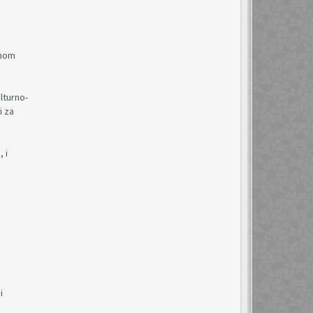
enom
lturno-
i za
 i
i