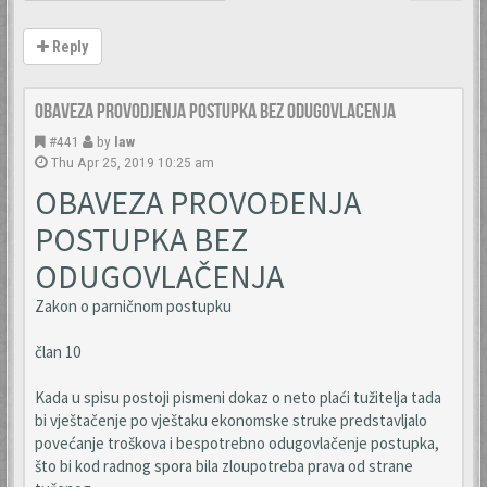
Reply
Obaveza provodjenja postupka bez odugovlacenja
#441
by
law
Thu Apr 25, 2019 10:25 am
OBAVEZA PROVOĐENJA
POSTUPKA BEZ
ODUGOVLAČENJA
Zakon o parničnom postupku
član 10
Kada u spisu postoji pismeni dokaz o neto plaći tužitelja tada
bi vještačenje po vještaku ekonomske struke predstavljalo
povećanje troškova i bespotrebno odugovlačenje postupka,
što bi kod radnog spora bila zloupotreba prava od strane