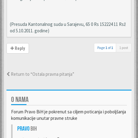
(Presuda Kantonalnog suda u Sarajevu, 65 0 Rs 152224 11 Rsž
od 5.10.2011. godine)
Page
1
of
1
1 post
Reply
Return to “Ostala pravna pitanja”
O NAMA
Forum Pravo BiH je pokrenut sa ciljem poticanja i poboljšanja
komunikacije unutar pravne struke
Pravo
BiH