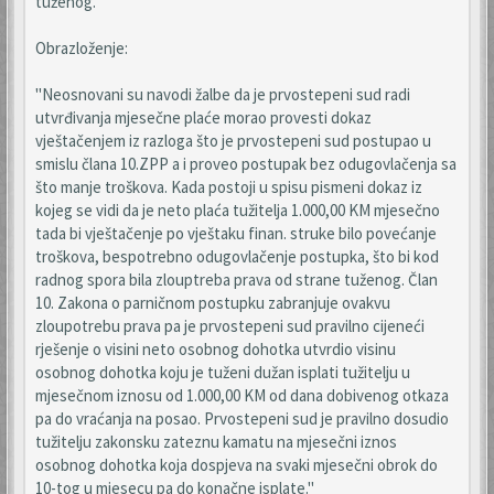
tuženog.
Obrazloženje:
"Neosnovani su navodi žalbe da je prvostepeni sud radi
utvrđivanja mjesečne plaće morao provesti dokaz
vještačenjem iz razloga što je prvostepeni sud postupao u
smislu člana 10.ZPP a i proveo postupak bez odugovlačenja sa
što manje troškova. Kada postoji u spisu pismeni dokaz iz
kojeg se vidi da je neto plaća tužitelja 1.000,00 KM mjesečno
tada bi vještačenje po vještaku finan. struke bilo povećanje
troškova, bespotrebno odugovlačenje postupka, što bi kod
radnog spora bila zlouptreba prava od strane tuženog. Član
10. Zakona o parničnom postupku zabranjuje ovakvu
zloupotrebu prava pa je prvostepeni sud pravilno cijeneći
rješenje o visini neto osobnog dohotka utvrdio visinu
osobnog dohotka koju je tuženi dužan isplati tužitelju u
mjesečnom iznosu od 1.000,00 KM od dana dobivenog otkaza
pa do vraćanja na posao. Prvostepeni sud je pravilno dosudio
tužitelju zakonsku zateznu kamatu na mjesečni iznos
osobnog dohotka koja dospjeva na svaki mjesečni obrok do
10-tog u mjesecu pa do konačne isplate."