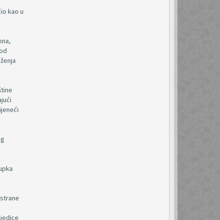
o
io kao u
ona,
pod
uženja
štine
jući
ijeneći
og
tupka
 strane
ljedice