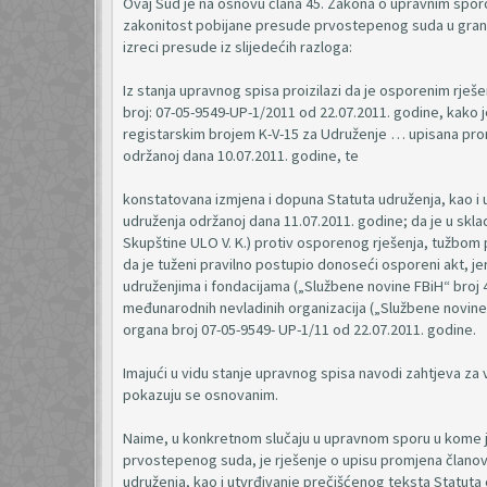
Ovaj Sud je na osnovu člana 45. Zakona o upravnim spor
zakonitost pobijane presude prvostepenog suda u granica
izreci presude iz slijedećih razloga:
Iz stanja upravnog spisa proizilazi da je osporenim rj
broj: 07-05-9549-UP-1/2011 od 22.07.2011. godine, kako
registarskim brojem K-V-15 za Udruženje … upisana prom
održanoj dana 10.07.2011. godine, te
konstatovana izmjena i dopuna Statuta udruženja, kao i 
udruženja održanoj dana 11.07.2011. godine; da je u sklad
Skupštine ULO V. K.) protiv osporenog rješenja, tužbom 
da je tuženi pravilno postupio donoseći osporeni akt, j
udruženjima i fondacijama („Službene novine FBiH“ broj 45
međunarodnih nevladinih organizacija („Službene novine F
organa broj 07-05-9549- UP-1/11 od 22.07.2011. godine.
Imajući u vidu stanje upravnog spisa navodi zahtjeva z
pokazuju se osnovanim.
Naime, u konkretnom slučaju u upravnom sporu u kome je
prvostepenog suda, je rješenje o upisu promjena članov
udruženja, kao i utvrđivanje prečišćenog teksta Statuta o