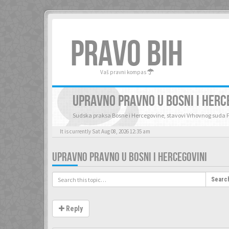
PRAVO BIH
Vaš pravni kompas
UPRAVNO PRAVNO U BOSNI I HERC
Sudska praksa Bosne i Hercegovine, stavovi Vrhovnog suda 
It is currently Sat Aug 08, 2026 12:35 am
UPRAVNO PRAVNO U BOSNI I HERCEGOVINI
Searc
Reply