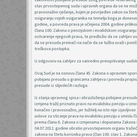
stav prvostepenog suda i upravnih organa da se ne može
pravosnažno rješenje, kojim je povrijeđen zakon na štetu
osiguranju vojnih osiguranika na temelju koga je donesen
godine, a povreda prava je učinjena 2004. godine priliko
člana 100. Zakona o penzijskom i invalidskom osiguranju 
ostvarenje njegovih prava, te predložio da se zahtjev uva
da se presuda preinači na način da se tužba uvaži i pon
troškova postupka.
U odgovoru na zahtjev za vanredno preispitivanje sudske
Ovaj Sud je na osnovu člana 45. Zakona o upravnim spor
pobijanu presudu u granicama zahtjeva i povreda propisa
presude iz slijedećih razloga:
Iz stanja upravnog spisa i obrazloženja pobijane presude 
izmjena traži) priznato pravo na invalidsku penziju u i
konačno i pravosnažno, jer tužitelj na isto nije izjavljiva
uslove za sticanje prava na invalidsku penziju u smislu 
prema članu 6. Zakona o izmjenama i dopunama Zakona o
04.07.2012. godine obratio prvostepenom organu tražeć
zakona na štetu korisnika prava (član 100. stav 1. Zakona