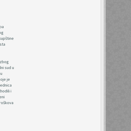
žba
og
kupštine
sta
 zbog
ni sud u
 u
oje je
jednica
odili i
eni
troškova