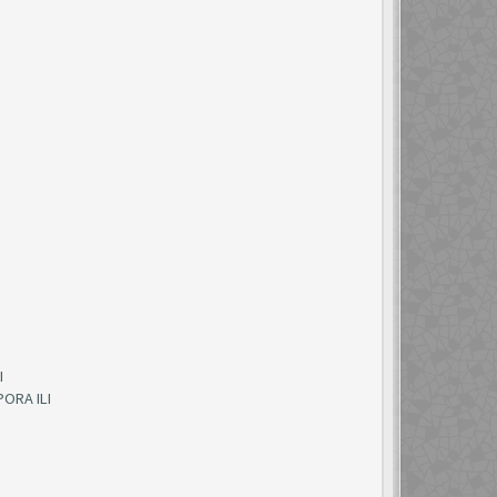
I
ORA ILI