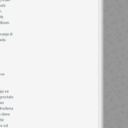
niti
m
09.
redbom
anje ili
nadu
o
ove
ija se
 postalo
nio
određena
m dana
ede
je od