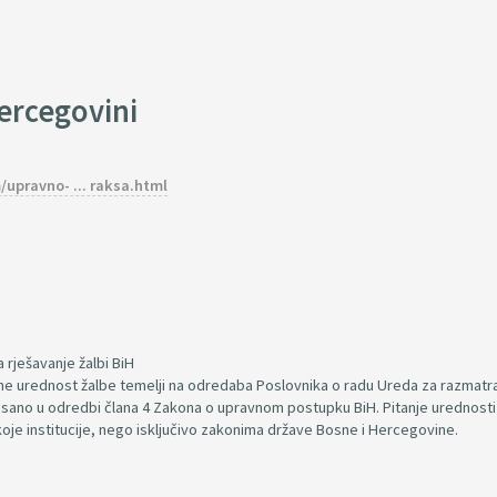
ercegovini
upravno- ... raksa.html
rješavanje žalbi BiH
ine urednost žalbe temelji na odredaba Poslovnika o radu Ureda za razmatr
pisano u odredbi člana 4 Zakona o upravnom postupku BiH. Pitanje urednosti ž
je institucije, nego isključivo zakonima države Bosne i Hercegovine.