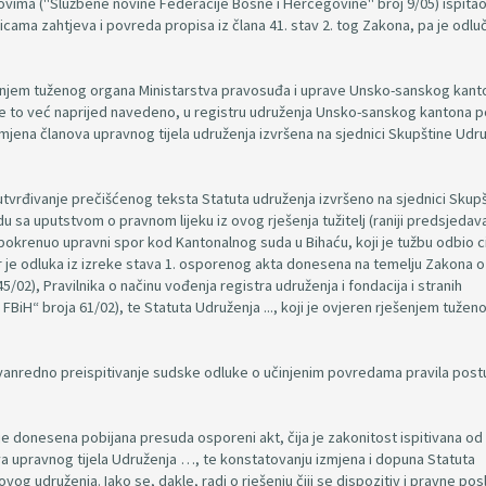
ovima ("Službene novine Federacije Bosne i Hercegovine" broj 9/05) ispita
ma zahtjeva i povreda propisa iz člana 41. stav 2. tog Zakona, pa je odluč
ešenjem tuženog organa Ministarstva pravosuđa i uprave Unsko-sanskog kant
 je to već naprijed navedeno, u registru udruženja Unsko-sanskog kantona 
jena članova upravnog tijela udruženja izvršena na sjednici Skupštine Udr
utvrđivanje prečišćenog teksta Statuta udruženja izvršeno na sjednici Skup
u sa uputstvom o pravnom lijeku iz ovog rješenja tužitelj (raniji predsjedava
pokrenuo upravni spor kod Kantonalnog suda u Bihaću, koji je tužbu odbio c
er je odluka iz izreke stava 1. osporenog akta donesena na temelju Zakona o
/02), Pravilnika o načinu vođenja registra udruženja i fondacija i stranih
BiH“ broja 61/02), te Statuta Udruženja ..., koji je ovjeren rješenjem tužen
a vanredno preispitivanje sudske odluke o učinjenim povredama pravila pos
 donesena pobijana presuda osporeni akt, čija je zakonitost ispitivana od
a upravnog tijela Udruženja …, te konstatovanju izmjena i dopuna Statuta
vog udruženja. Iako se, dakle, radi o rješenju čiji se dispozitiv i pravne pos