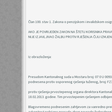
Član 100. stav 1. Zakona o penzijskom i invalidskom osig
AKO JE POVRIJEĐEN ZAKON NA ŠTETU KORISNIKA PRAV
NIJE IZJAVLJIVAO ŽALBU PROTIV RJEŠENJA ČIJU IZMJEN
Iz obrazloženja:
Presudom Kantonalnog suda u Mostaru broj: 07 0 U 00935
podnesena protiv osporenog rješenja tuženog, broj: FZ3/
protiv rješenja prvostepenog organa direktora Kantonal
18.02.2013. godine. Tim prvostepenim rješenjem odbijen 
Blagovremeno podnesenim zahtjevom za vanredno preis
zakonitost pobijane presude zbog povrede federalnog 