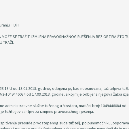
uranju F BiH
A MOŽE SE TRAŽITI IZMJENA PRAVOSNAŽNOG RJEŠENJA BEZ OBZIRA ŠTO T
U TRAŽI.
3 13 U od 13.01.2015. godine, odbijena je, kao neosnovana, tužiteljeva tuž
2-1049446084 od 17.09.2013. godine, a kojim je odbijena njegova žalba izja
ne administrativne službe tuženog u Mostaru, matični broj: 1049446084 od
je tužiteljev zahtjev za izmjenu pravosnažnog rješenja.
pitivanje presude prvostepenog suda tužitelj, po punomoćniku, osporava
zakona i povrede pravila federalnog zakona o postupku navodeći da je po