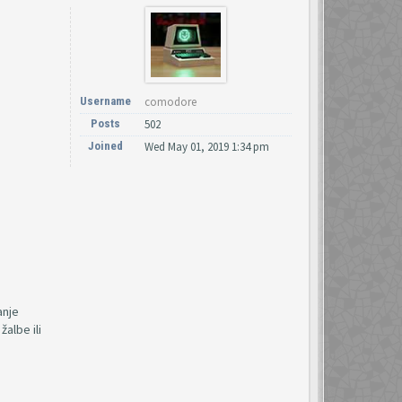
Username
comodore
Posts
502
Joined
Wed May 01, 2019 1:34 pm
anje
albe ili