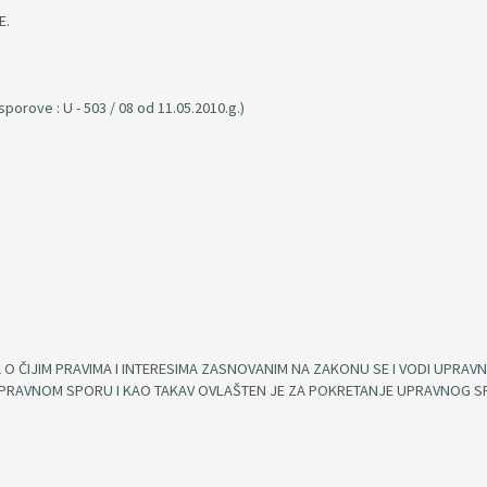
E.
orove : U - 503 / 08 od 11.05.2010.g.)
 ČIJIM PRAVIMA I INTERESIMA ZASNOVANIM NA ZAKONU SE I VODI UPRAVN
PRAVNOM SPORU I KAO TAKAV OVLAŠTEN JE ZA POKRETANJE UPRAVNOG SP