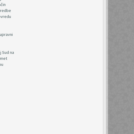
ačin
odredbe
povredu
 upravni
j Sud na
dmet
bu