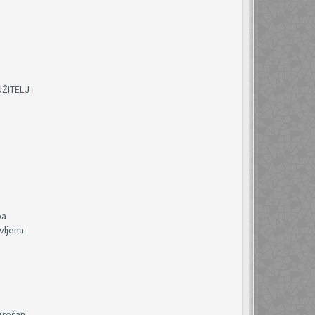
UŽITELJ
ba
vljena
grešan