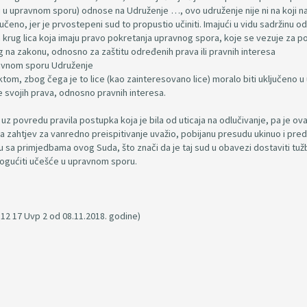
ti u upravnom sporu) odnose na Udruženje …, ovo udruženje nije ni na koji n
jučeno, jer je prvostepeni sud to propustio učiniti. Imajući u vidu sadržinu 
krug lica koja imaju pravo pokretanja upravnog spora, koje se vezuje za 
na zakonu, odnosno za zaštitu određenih prava ili pravnih interesa
ravnom sporu Udruženje
tom, zbog čega je to lice (kao zainteresovano lice) moralo biti uključeno u
e svojih prava, odnosno pravnih interesa.
 povredu pravila postupka koja je bila od uticaja na odlučivanje, pa je ova
ma zahtjev za vanredno preispitivanje uvažio, pobijanu presudu ukinuo i pre
sa primjedbama ovog Suda, što znači da je taj sud u obavezi dostaviti tuž
mogućiti učešće u upravnom sporu.
12 17 Uvp 2 od 08.11.2018. godine)