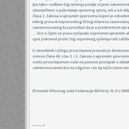
(pa tako i sudbina tog rješenja poslije ocjene zakonitos
obaviješteno o pokretanju upravnog spora, niti u isti ukl
člana 2. Zakona o upravnim sporovima kojom je određen 
nekog prava ili neposrednog ličnog interesa zasnovanog 
zainteresovanog lica proizilazi da je u predmetnom up
… lice o čijem se pravu rješavalo osporenim upravnim ak
spor pokrenut protiv tog osporenog rješenja radi zaštit
Iz navedenih razloga prvostepena presuda je donesena uz
osnovu člana 46. stav 2. i 3. Zakona o upravnim sporovi
vratio prvostepenom sudu na ponovni postupak u skladu 
zainteresovanom licu na odgovor i na taj način istom o
(Presuda Vrhovnog suda Federacije BiH broj: 01 0 U 0065
<------->