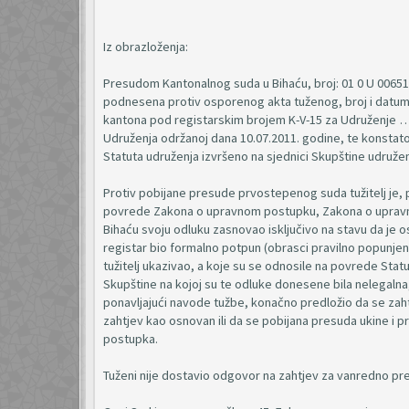
Iz obrazloženja:
Presudom Kantonalnog suda u Bihaću, broj: 01 0 U 006512
podnesena protiv osporenog akta tuženog, broj i datum
kantona pod registarskim brojem K-V-15 za Udruženje … 
Udruženja održanoj dana 10.07.2011. godine, te konstato
Statuta udruženja izvršeno na sjednici Skupštine udruže
Protiv pobijane presude prvostepenog suda tužitelj je
povrede Zakona o upravnom postupku, Zakona o upravnim
Bihaću svoju odluku zasnovao isključivo na stavu da je 
registar bio formalno potpun (obrasci pravilno popunjeni
tužitelj ukazivao, a koje su se odnosile na povrede Stat
Skupštine na kojoj su te odluke donesene bila nelegalna, p
ponavljajući navode tužbe, konačno predložio da se zaht
zahtjev kao osnovan ili da se pobijana presuda ukine i
postupka.
Tuženi nije dostavio odgovor na zahtjev za vanredno pre