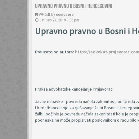
Upravno pravno u Bosni i Hercegovini
#945
by
comodore
Sat Sep 21, 2019 3:06 pm
Upravno pravno u Bosni i H
Preuzeto od autora:
https://advokat-prnjavorac.com/
Praksa advokatske kancelarije Prnjavorac
Javne nabavke - povreda načela zakonitosti od Ureda za 
Ureda/Kancelarije za rješavanje žalbi Bosne i Hercegov
žalbi, počinio je povredu načela zakonitosti koje je pro
podneska ne može propisivati poslovnikom o radu bilo ko