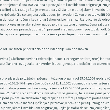
 primjenom člana 100. Zakona o penzijskom i invalidskom osiguranju izmije
 tužitelja, iz razloga što je prestao da važi Zakon o penzijskom i invalidsko
o rješenje čija se izmjena traži, budući je navedeni Zakon prestao važiti 20
m donošenja rješenja kada je taj Zakon još bio na snazi. Uz isticanje da od
nisu propisani nikakvi rokovi naveo je da je tužitelju onemogućena zaštita i
ži, pobijana presuda „poništi“ i predmet vrati na ponovni postupak i odlučiv
ište osporeno rješenje tuženog i rješenje prvostepenog organa, sve uz nak
 odluke tuženi je predložio da se isti odbije kao neosnovan.
ovima („Službene novine Federacije Bosne i Hercegovine“ broj 9/05) ispita
 iz člana 41. ovog Zakona navedenih u zahtjevu, pa je odlučio kao u izreci 
proizilazi da je tužitelju rješenjem tuženog organa od 25.05.2004. godine (č
znosu od =165,24 KM mjesečno počev od 21.11.2002.godine; da je ovo rješenje
o žalbu; da je prema sadržini ovog rješenja od 25.05.2004. godine tužitelj ispu
člana 52. Zakona o penzijskom i invalidskom osiguranju, te je visina penzije 
 penzijskom i invalidskom osiguranju; da se tužitelj zahtjevom podneseni
i izmjenu pravosnažnog rješenja o priznavanju prava na penziju zbog povr
 o penzijskom i invalidskom osiguranju), kojim je tražio da se izmijeni rješen