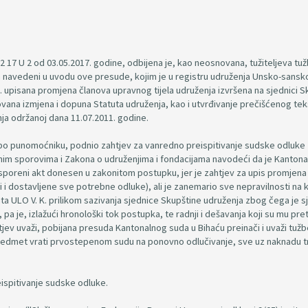
 17 U 2 od 03.05.2017. godine, odbijena je, kao neosnovana, tužiteljeva tu
 navedeni u uvodu ove presude, kojim je u registru udruženja Unsko-sansk
upisana promjena članova upravnog tijela udruženja izvršena na sjednici S
vana izmjena i dopuna Statuta udruženja, kao i utvrđivanje prečišćenog tek
nja održanoj dana 11.07.2011. godine.
, po punomoćniku, podnio zahtjev za vanredno preispitivanje sudske odluke
 sporovima i Zakona o udruženjima i fondacijama navodeći da je Kantonal
osporeni akt donesen u zakonitom postupku, jer je zahtjev za upis promjena
 i dostavljene sve potrebne odluke), ali je zanemario sve nepravilnosti na k
uta ULO V. K. prilikom sazivanja sjednice Skupštine udruženja zbog čega je s
a je, izlažući hronološki tok postupka, te radnji i dešavanja koji su mu preth
jev uvaži, pobijana presuda Kantonalnog suda u Bihaću preinači i uvaži tužb
 predmet vrati prvostepenom sudu na ponovno odlučivanje, sve uz naknadu 
ispitivanje sudske odluke.