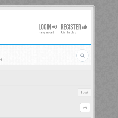
LOGIN
REGISTER
Hang around
Join the club
iH
1 post