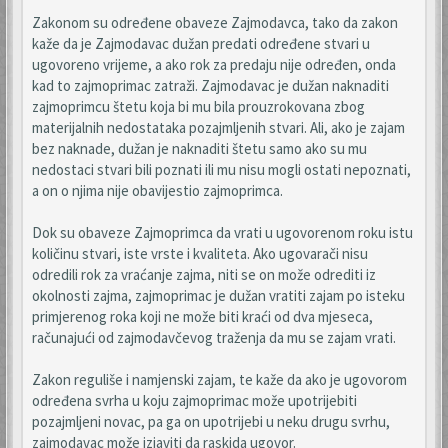
Zakonom su određene obaveze Zajmodavca, tako da zakon
kaže da je Zajmodavac dužan predati određene stvari u
ugovoreno vrijeme, a ako rok za predaju nije određen, onda
kad to zajmoprimac zatraži. Zajmodavac je dužan naknaditi
zajmoprimcu štetu koja bi mu bila prouzrokovana zbog
materijalnih nedostataka pozajmljenih stvari. Ali, ako je zajam
bez naknade, dužan je naknaditi štetu samo ako su mu
nedostaci stvari bili poznati ili mu nisu mogli ostati nepoznati,
a on o njima nije obavijestio zajmoprimca.
Dok su obaveze Zajmoprimca da vrati u ugovorenom roku istu
količinu stvari, iste vrste i kvaliteta. Ako ugovarači nisu
odredili rok za vraćanje zajma, niti se on može odrediti iz
okolnosti zajma, zajmoprimac je dužan vratiti zajam po isteku
primjerenog roka koji ne može biti kraći od dva mjeseca,
računajući od zajmodavčevog traženja da mu se zajam vrati.
Zakon reguliše i namjenski zajam, te kaže da ako je ugovorom
određena svrha u koju zajmoprimac može upotrijebiti
pozajmljeni novac, pa ga on upotrijebi u neku drugu svrhu,
zajmodavac može izjaviti da raskida ugovor.