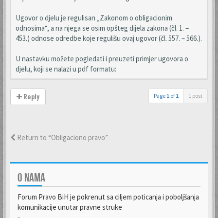
Ugovor o djelu je regulisan „Zakonom o obligacionim
odnosima“, a na njega se osim opšteg dijela zakona (čl. 1. –
453.) odnose odredbe koje regulišu ovaj ugovor (čl. 557. – 566.).
U nastavku možete pogledati i preuzeti primjer ugovora o
djelu, koji se nalazi u pdf formatu:
Page
1
of
1
1 post
Reply
Return to “Obligaciono pravo”
O NAMA
Forum Pravo BiH je pokrenut sa ciljem poticanja i poboljšanja
komunikacije unutar pravne struke