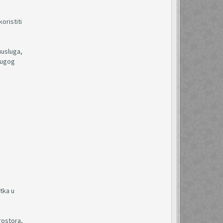
oristiti
uusluga,
rugog
tka u
rostora,