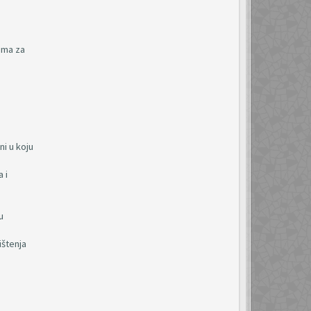
zima za
ni u koju
 i
u
ištenja