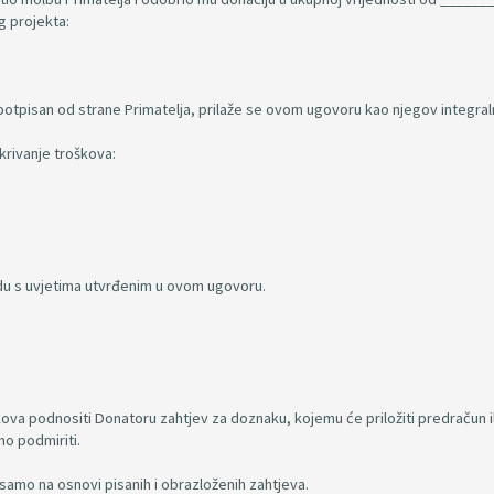
g projekta:
potpisan od strane Primatelja, prilaže se ovom ugovoru kao njegov integraln
krivanje troškova:
ladu s uvjetima utvrđenim u ovom ugovoru.
kova podnositi Donatoru zahtjev za doznaku, kojemu će priložiti predračun il
no podmiriti.
amo na osnovi pisanih i obrazloženih zahtjeva.