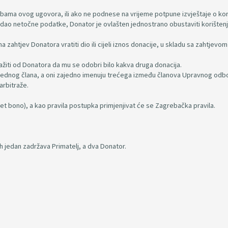
dbama ovog ugovora, ili ako ne podnese na vrijeme potpune izvještaje o kor
jima dao netočne podatke, Donator je ovlašten jednostrano obustaviti korišten
a zahtjev Donatora vratiti dio ili cijeli iznos donacije, u skladu sa zahtjevom
ražiti od Donatora da mu se odobri bilo kakva druga donacija.
 po jednog člana, a oni zajedno imenuju trećega između članova Upravnog odb
arbitraže.
o et bono), a kao pravila postupka primjenjivat će se Zagrebačka pravila.
ih jedan zadržava Primatelj, a dva Donator.