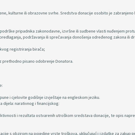
ne, kulturne ili obrazovne svrhe. Sredstva donacije osobito je zabranjeno k
nja podrške pripadnika zakonodavne, izvršne ili sudbene vlasti nuđenjem prot
 predlaganja, podržavanja ili sprečavanja donošenja određenog zakona ili d
kvog registriranja birača;
 uz prethodno pisano odobrenje Donatora.
e:
une i cjelovite godišnje izvještaje na engleskom jeziku.
a dijela: narativnog i financijskog:
 aktivnosti i rezultata ostvarenih utroškom sredstava donacije, te opis napre
nacije s obzirom na pojedine vrste troškova, uključujući i izdatke za zakup p