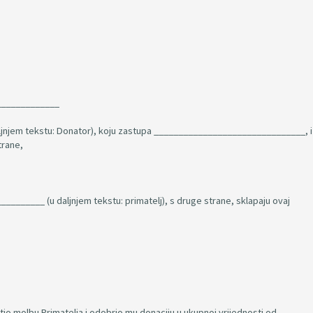
_____________
jem tekstu: Donator), koju zastupa _______________________________, i
trane,
_______ (u daljnjem tekstu: primatelj), s druge strane, sklapaju ovaj
tio molbu Primatelja i odobrio mu donaciju u ukupnoj vrijednosti od ______