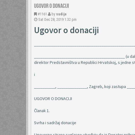
Ugovor o donaciji
#1161
by
sudija
Sat Dec 28, 2019 1:32 pm
Ugovor o donaciji
_______________________________________________
___________________________________________ (u daljn
direktor Predstavništva u Republici Hrvatskoj, s jedne s
i
__________, ______________, Zagreb, koji zastupa ______
UGOVOR O DONACIJI
Članak 1.
Svrha i sadržaj donacije
Ugovorne strane suglasno utvrđuju da je Donator prihva