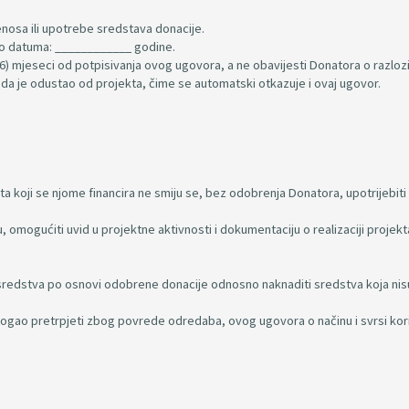
nosa ili upotrebe sredstava donacije.
do datuma: ____________ godine.
(6) mjeseci od potpisivanja ovog ugovora, a ne obavijesti Donatora o razlo
da je odustao od projekta, čime se automatski otkazuje i ovaj ugovor.
 koji se njome financira ne smiju se, bez odobrenja Donatora, upotrijebiti 
 omogućiti uvid u projektne aktivnosti i dokumentaciju o realizaciji projekta
a sredstva po osnovi odobrene donacije odnosno naknaditi sredstva koja nis
 mogao pretrpjeti zbog povrede odredaba, ovog ugovora o načinu i svrsi kor