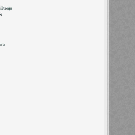
ištenju
je
ora