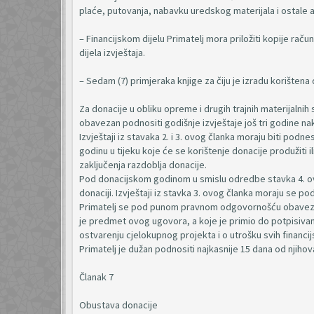
plaće, putovanja, nabavku uredskog materijala i ostale a
– Financijskom dijelu Primatelj mora priložiti kopije ra
dijela izvještaja.
– Sedam (7) primjeraka knjige za čiju je izradu korištena 
Za donacije u obliku opreme i drugih trajnih materijalnih
obavezan podnositi godišnje izvještaje još tri godine na
Izvještaji iz stavaka 2. i 3. ovog članka moraju biti po
godinu u tijeku koje će se korištenje donacije produžiti i
zaključenja razdoblja donacije.
Pod donacijskom godinom u smislu odredbe stavka 4. ovo
donaciji. Izvještaji iz stavka 3. ovog članka moraju se pod
Primatelj se pod punom pravnom odgovornošću obavezuje 
je predmet ovog ugovora, a koje je primio do potpisiva
ostvarenju cjelokupnog projekta i o utrošku svih financi
Primatelj je dužan podnositi najkasnije 15 dana od njiho
Članak 7
Obustava donacije