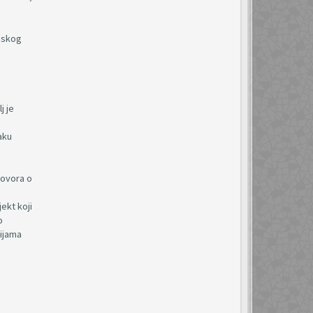
ijskog
j je
aku
govora o
ekt koji
o
cijama