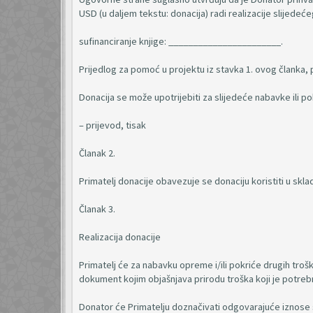
USD (u daljem tekstu: donacija) radi realizacije slijedeće
sufinanciranje knjige: _______________________.
Prijedlog za pomoć u projektu iz stavka 1. ovog članka, 
Donacija se može upotrijebiti za slijedeće nabavke ili po
– prijevod, tisak
Članak 2.
Primatelj donacije obavezuje se donaciju koristiti u sk
Članak 3.
Realizacija donacije
Primatelj će za nabavku opreme i/ili pokriće drugih troš
dokument kojim objašnjava prirodu troška koji je potreb
Donator će Primatelju doznačivati odgovarajuće iznose s