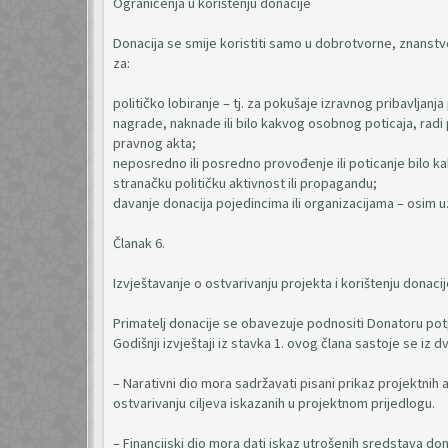
Ograničenja u korištenju donacije
Donacija se smije koristiti samo u dobrotvorne, znanstve
za:
političko lobiranje – tj. za pokušaje izravnog pribavlja
nagrade, naknade ili bilo kakvog osobnog poticaja, radi
pravnog akta;
neposredno ili posredno provođenje ili poticanje bilo ka
stranačku političku aktivnost ili propagandu;
davanje donacija pojedincima ili organizacijama – osim
Članak 6.
Izvještavanje o ostvarivanju projekta i korištenju donacij
Primatelj donacije se obavezuje podnositi Donatoru potp
Godišnji izvještaji iz stavka 1. ovog člana sastoje se iz dv
– Narativni dio mora sadržavati pisani prikaz projektnih
ostvarivanju ciljeva iskazanih u projektnom prijedlogu.
– Financijski dio mora dati iskaz utrošenih sredstava do