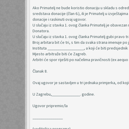
Ako Primatelj ne bude koristio donaciju u skladu s odre
sredstava donacije (član 6.), ili je Primatelj u izvješta
donacije i raskinuti ovaj ugovor.
U slučaju iz stavka 1. ovog članka Primatelj je obavezan n
Donatora.
U slučaju iz stavka 1. ovog članka Primatelj gubi pravo t
Broj arbitara bit će tri, s tim da svaka strana imenuje
Instituta __________________, a koji će biti predsjednik 
Mjesto arbitraže biti će Zagreb.
Arbitri će spor riješiti po načelima pravičnosti (ex aequ
Članak 8.
Ovaj ugovor je sastavljen u tri jednaka primjerka, od koj
U Zagrebu,______________. godine.
Ugovor pripremio/la
_______________
(voditeljica programa)