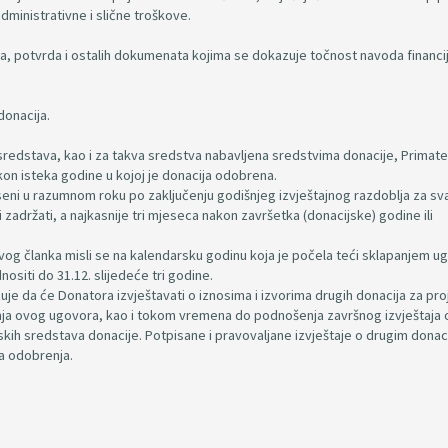
dministrativne i slične troškove.
čuna, potvrda i ostalih dokumenata kojima se dokazuje točnost navoda financ
donacija.
 sredstava, kao i za takva sredstva nabavljena sredstvima donacije, Primatel
kon isteka godine u kojoj je donacija odobrena.
dneseni u razumnom roku po zaključenju godišnjeg izvještajnog razdoblja za sv
li zadržati, a najkasnije tri mjeseca nakon završetka (donacijske) godine ili
g članka misli se na kalendarsku godinu koja je počela teći sklapanjem u
nositi do 31.12. slijedeće tri godine.
da će Donatora izvještavati o iznosima i izvorima drugih donacija za proj
nja ovog ugovora, kao i tokom vremena do podnošenja završnog izvještaja 
jskih sredstava donacije. Potpisane i pravovaljane izvještaje o drugim dona
va odobrenja.