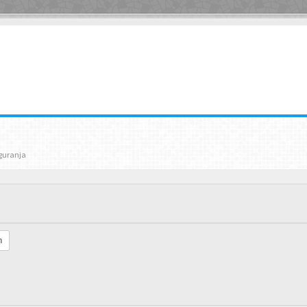
iguranja
h