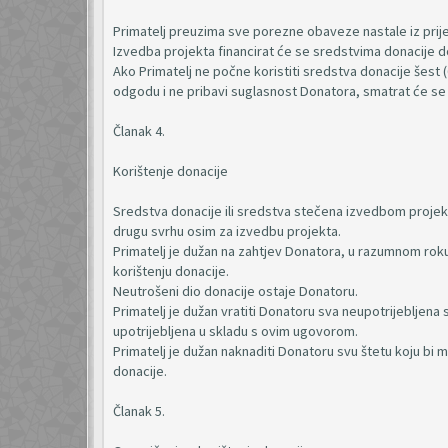
Primatelj preuzima sve porezne obaveze nastale iz prije
Izvedba projekta financirat će se sredstvima donacije 
Ako Primatelj ne počne koristiti sredstva donacije šest 
odgodu i ne pribavi suglasnost Donatora, smatrat će se 
Članak 4.
Korištenje donacije
Sredstva donacije ili sredstva stečena izvedbom projekta
drugu svrhu osim za izvedbu projekta.
Primatelj je dužan na zahtjev Donatora, u razumnom roku,
korištenju donacije.
Neutrošeni dio donacije ostaje Donatoru.
Primatelj je dužan vratiti Donatoru sva neupotrijebljen
upotrijebljena u skladu s ovim ugovorom.
Primatelj je dužan naknaditi Donatoru svu štetu koju bi
donacije.
Članak 5.