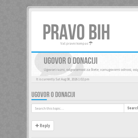
PRAVO BIH
Vaš pravni kompas
UGOVOR O DONACIJI
Ugovori razni, odgovornost za štete, vanugovorni odnosi, os
It is currently Sat Aug 08, 2026 1:02 pm
UGOVOR O DONACIJI
Searc
Reply