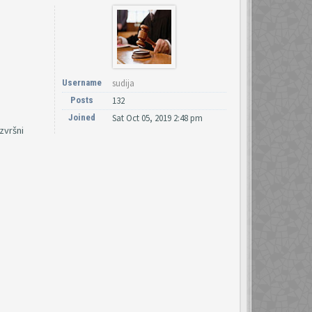
Username
sudija
Posts
132
Joined
Sat Oct 05, 2019 2:48 pm
zvršni
______