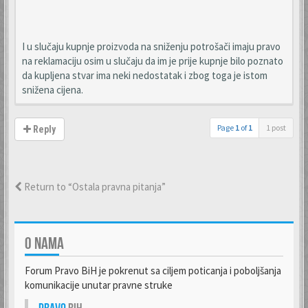
I u slučaju kupnje proizvoda na sniženju potrošači imaju pravo
na reklamaciju osim u slučaju da im je prije kupnje bilo poznato
da kupljena stvar ima neki nedostatak i zbog toga je istom
snižena cijena.
Page
1
of
1
1 post
Reply
Return to “Ostala pravna pitanja”
O NAMA
Forum Pravo BiH je pokrenut sa ciljem poticanja i poboljšanja
komunikacije unutar pravne struke