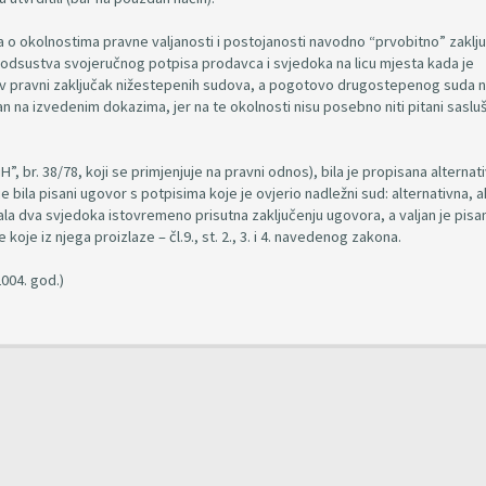
a o okolnostima pravne valjanosti i postojanosti navodno “prvobitno” zakl
odsustva svojeručnog potpisa prodavca i svjedoka na licu mjesta kada je
kav pravni zaključak nižestepenih sudova, a pogotovo drugostepenog suda ni
van na izvedenim dokazima, jer na te okolnosti nisu posebno niti pitani saslu
, br. 38/78, koji se primjenjuje na pravni odnos), bila je propisana alternat
bila pisani ugovor s potpisima koje je ovjerio nadležni sud: alternativna, 
sala dva svjedoka istovremeno prisutna zaključenju ugovora, a valjan je pisa
je iz njega proizlaze – čl.9., st. 2., 3. i 4. navedenog zakona.
004. god.)