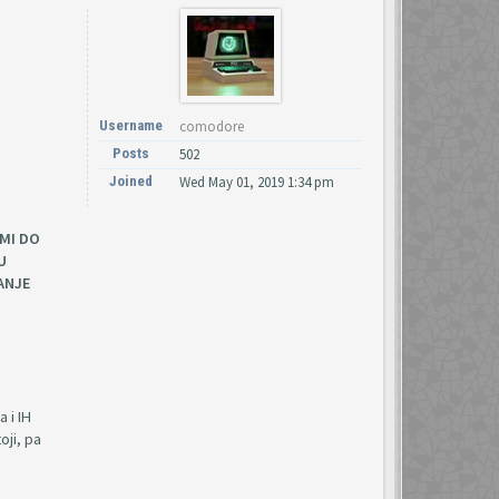
Username
comodore
Posts
502
Joined
Wed May 01, 2019 1:34 pm
MI DO
U
ANJE
 i IH
oji, pa