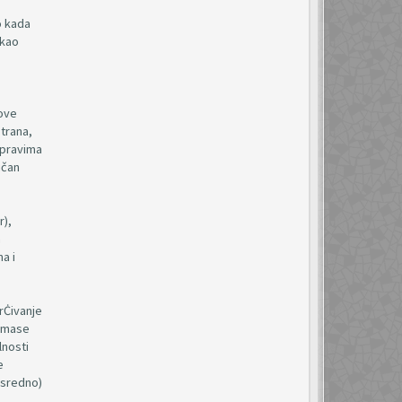
o kada
 kao
gove
strana,
 pravima
učan
r),
n
a i
vrĊivanje
e mase
lnosti
e
osredno)