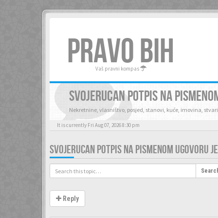
PRAVO BIH
Vaš pravni kompas
SVOJERUCAN POTPIS NA PISMENOM
Nekretnine, vlasništvo, posjed, stanovi, kuće, imovina, stvari
It is currently Fri Aug 07, 2026 8:30 pm
SVOJERUCAN POTPIS NA PISMENOM UGOVORU JE
Searc
Reply