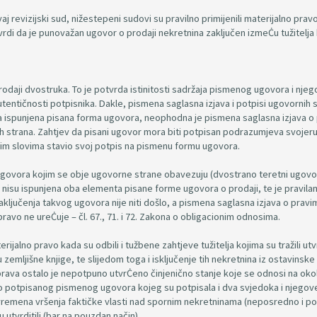
j revizijski sud, nižestepeni sudovi su pravilno primijenili materijalno prav
 utvrdi da je punovažan ugovor o prodaji nekretnina zaključen izmeĊu tužitelja
daji dvostruka. To je potvrda istinitosti sadržaja pismenog ugovora i nje
autentičnosti potpisnika. Dakle, pismena saglasna izjava i potpisi ugovornih 
la ispunjena pisana forma ugovora, neophodna je pismena saglasna izjava o
ih strana. Zahtjev da pisani ugovor mora biti potpisan podrazumjeva svojer
nim slovima stavio svoj potpis na pismenu formu ugovora.
ugovora kojim se obje ugovorne strane obavezuju (dvostrano teretni ugovo
isu ispunjena oba elementa pisane forme ugovora o prodaji, te je pravila
aključenja takvog ugovora nije niti došlo, a pismena saglasna izjava o pravim
ravo ne ureĊuje – čl. 67., 71. i 72. Zakona o obligacionim odnosima.
ijalno pravo kada su odbili i tužbene zahtjeve tužitelja kojima su tražili ut
zemljišne knjige, te slijedom toga i isključenje tih nekretnina iz ostavinsk
ava ostalo je nepotpuno utvrĊeno činjenično stanje koje se odnosi na oko
o potpisanog pismenog ugovora kojeg su potpisala i dva svjedoka i njegov
i vremena vršenja faktičke vlasti nad spornim nekretninama (neposredno i p
 utvrditili (bar na pouzdan način).