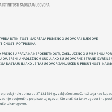
 istinitosti sadrzaja ugovora
VRDA ISTINITOSTI SADRŽAJA PISMENOG UGOVORA I NJEGOVE
NTIČNOSTI POTPISNIKA.
O PRENOSU PRAVA NA NEPOKRETNOSTI, ZAKLJUČENOG U PISMENOJ FOR
ISU OVJERENI U NADLEŽNOM SUDU, AKO SU UGOVORNE STRANE IZVRŠILE 
JEGA NASTAJU ILI AKO JE TAJ UGOVOR ZAKLJUČEN U PRISUTNOSTI NAJM
prodaji nekretnina od 27.12.1984. g., zaključen izmeĊu tužitelja kao kupaca
ac nije svojeručno potpisao taj ugovor, što znači da takav ugovor i ne post
ljuče takav ugovor.