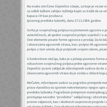
Na ovako utvrĊeno činjenično stanje, za koje je vezan ova
su odbili tužbeni zahtjev tužitelja kojim su tražili da se
kupaca i IH kao prodavca
(pravnog prednika tuženih), dana 27.12.1984. godine.
Svrha je svojeručnog potpisa na pismenom ugovoru o pro
autentičnosti, ali ujedno svojeručni potpis svjedoči i o 
čine elemente pisane forme ugovora o prodaji. Da bi bi
i obavezama ugovornih strana, kao i potpisi tih ugovorn
potpis u tom smislu da je potpisnik svojom rukom, pisa
U konkretnom slučaju, kako je u pitanju pismena forma 
odsustvom svojeručnog potpisa jedne ugovorne strane n
činjenični i pravni zaključak nižestepenih sudova da do z
obavezama ugovornih strana da je ostala u oblasti koju p
MeĊutim, nižestepeni sudovi su pogrešno primijenili mater
prava vlasništva na spornim nekretninama i njegov upis u 
prednika tuženika. Pogrešnom primjenom materijalnog pr
postojanja navodno “prvobitno” zaključenog i obostran
pravne valjanosti, kao i okolnosti savjesnosti posjeda 
od strane tužitelja. Ove okolnosti nižestepeni sudovi nisu