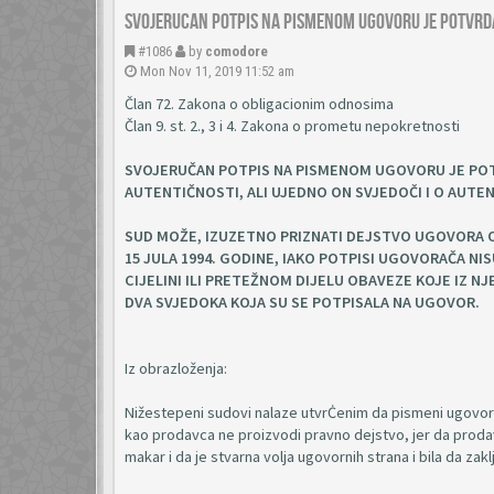
Svojerucan potpis na pismenom ugovoru je potvrda
#1086
by
comodore
Mon Nov 11, 2019 11:52 am
Član 72. Zakona o obligacionim odnosima
Član 9. st. 2., 3 i 4. Zakona o prometu nepokretnosti
SVOJERUČAN POTPIS NA PISMENOM UGOVORU JE POT
AUTENTIČNOSTI, ALI UJEDNO ON SVJEDOČI I O AUTE
SUD MOŽE, IZUZETNO PRIZNATI DEJSTVO UGOVORA 
15 JULA 1994. GODINE, IAKO POTPISI UGOVORAČA N
CIJELINI ILI PRETEŽNOM DIJELU OBAVEZE KOJE IZ N
DVA SVJEDOKA KOJA SU SE POTPISALA NA UGOVOR.
Iz obrazloženja:
Nižestepeni sudovi nalaze utvrĊenim da pismeni ugovor o 
kao prodavca ne proizvodi pravno dejstvo, jer da prodav
makar i da je stvarna volja ugovornih strana i bila da zak