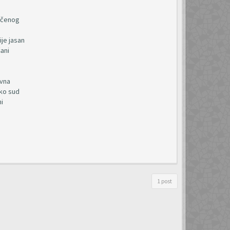
jučenog
je jasan
šani
ivna
ako sud
ni
1 post