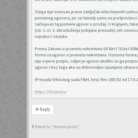
Stoga nije osnovan pravni zaključak nižestepenih sudov
pismenog ugovora, jer se temelji samo na pretpostavci 
sačinjavan taj pismeni ugovor o prodaji. U krajnjem, ta
(str. 2. st. 3. obrazloženja pobijane presude), niti zasno
svjedoci i stranke.
Prema Zakonu o prometu nekretnina SR BiH (“Sl.list SRBiH”
forma za ugovor o prometu nekretnina. Osnovna forma je 
nije ovjerio potpis, valjan je ugovor ukoliko su ga potpi
ugovor i bez toga ako su dobrovoljno ispunjene obaveze ko
(Presuda Vrhovnog suda FBiH, broj: Rev-265/02 od 17.6.2
https://forum.ba/
Reply
Return to “Stvarno pravo”