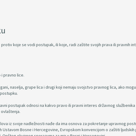
ku
protiv koje se vodi postupak, ili koje, radi zaštite svojih prava ili pravnih in
i pravno lice.
gani, naselja, grupe lica i drugi koji nemaju svojstvo pravnog lica, ako mogu 
 postupku.
pravni postupak odnosi na kakvo pravo ili pravni interes državnog službenika
 ovlaštenja.
slova iz svoje nadležnosti nađe da ima osnova za pokretanje upravnog pos
ih Ustavom Bosne i Hercegovine, Evropskom konvencijom o zaštiti ljudskih 
. Opšteg okvirnog sporazuma za mir u Bosni i Hercegovini.