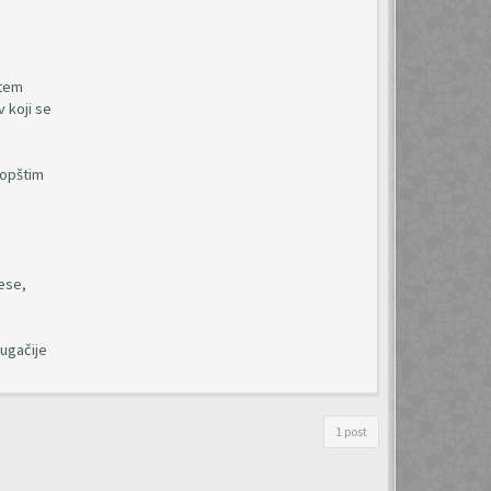
štem
 koji se
 opštim
ese,
rugačije
1 post