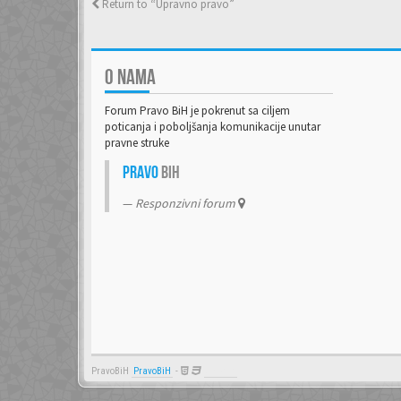
Return to “Upravno pravo”
O NAMA
Forum Pravo BiH je pokrenut sa ciljem
poticanja i poboljšanja komunikacije unutar
pravne struke
Pravo
BiH
Responzivni forum
PravoBiH
PravoBiH
-
Anwalt