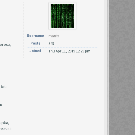
Username
matrix
Posts
349
teresa,
Joined
Thu Apr 11, 2019 12:25 pm
biti
 u
tupka,
prava i