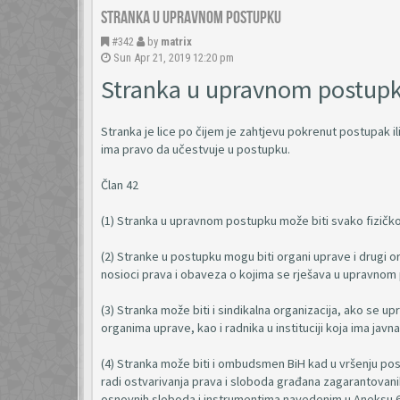
Stranka u upravnom postupku
#342
by
matrix
Sun Apr 21, 2019 12:20 pm
Stranka u upravnom postup
Stranka je lice po čijem je zahtjevu pokrenut postupak ili 
ima pravo da učestvuje u postupku.
Član 42
(1) Stranka u upravnom postupku može biti svako fizičko 
(2) Stranke u postupku mogu biti organi uprave i drugi or
nosioci prava i obaveza o kojima se rješava u upravnom
(3) Stranka može biti i sindikalna organizacija, ako se u
organima uprave, kao i radnika u instituciji koja ima javna
(4) Stranka može biti i ombudsmen BiH kad u vršenju po
radi ostvarivanja prava i sloboda građana zagarantovan
osnovnih sloboda i instrumentima navedenim u Aneksu 6