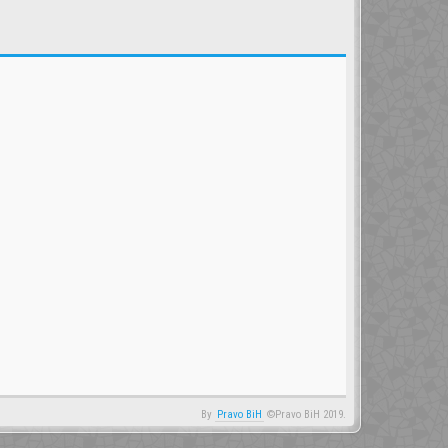
By
Pravo BiH
©Pravo BiH 2019.