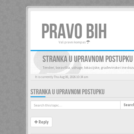
PRAVO BIH
Vaš pravni kompas
STRANKA U UPRAVNOM POSTUPKU
Tenderi, boravišta, udruge, lokacijske, građevinske i ine do
It is currently Thu Aug 06, 2026 10:34 am
STRANKA U UPRAVNOM POSTUPKU
Searc
Reply