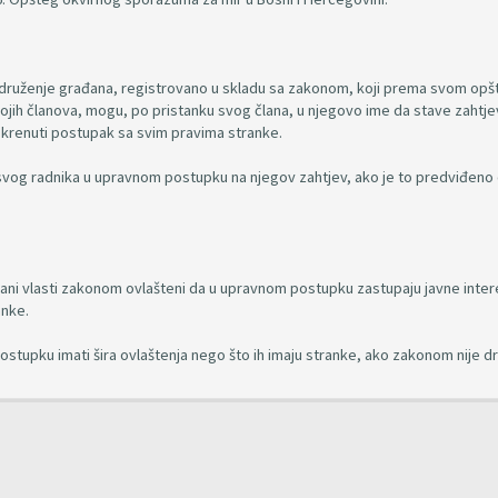
i udruženje građana, registrovano u skladu sa zakonom, koji prema svom op
ojih članova, mogu, po pristanku svog člana, u njegovo ime da stave zahtjev
pokrenuti postupak sa svim pravima stranke.
a svog radnika u upravnom postupku na njegov zahtjev, ako je to predviđeno
gani vlasti zakonom ovlašteni da u upravnom postupku zastupaju javne inter
anke.
ostupku imati šira ovlaštenja nego što ih imaju stranke, ako zakonom nije d