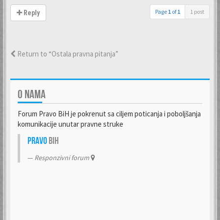
Page
1
of
1
1 post
Reply
Return to “Ostala pravna pitanja”
O NAMA
Forum Pravo BiH je pokrenut sa ciljem poticanja i poboljšanja
komunikacije unutar pravne struke
Pravo
BiH
Responzivni forum