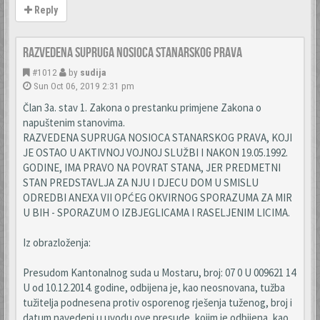
Reply
Razvedena supruga nosioca stanarskog prava
#1012
by
sudija
Sun Oct 06, 2019 2:31 pm
Član 3a. stav 1. Zakona o prestanku primjene Zakona o
napuštenim stanovima.
RAZVEDENA SUPRUGA NOSIOCA STANARSKOG PRAVA, KOJI
JE OSTAO U AKTIVNOJ VOJNOJ SLUŽBI I NAKON 19.05.1992.
GODINE, IMA PRAVO NA POVRAT STANA, JER PREDMETNI
STAN PREDSTAVLJA ZA NJU I DJECU DOM U SMISLU
ODREDBI ANEXA VII OPĆEG OKVIRNOG SPORAZUMA ZA MIR
U BIH - SPORAZUM O IZBJEGLICAMA I RASELJENIM LICIMA.
Iz obrazloženja:
Presudom Kantonalnog suda u Mostaru, broj: 07 0 U 009621 14
U od 10.12.2014. godine, odbijena je, kao neosnovana, tužba
tužitelja podnesena protiv osporenog rješenja tuženog, broj i
datum navedeni u uvodu ove presude, kojim je odbijena, kao