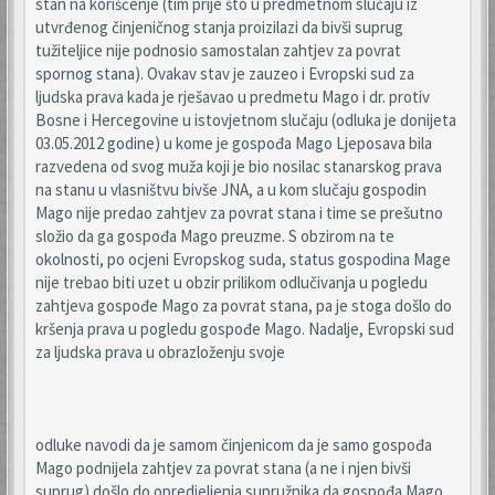
stan na korišćenje (tim prije što u predmetnom slučaju iz
utvrđenog činjeničnog stanja proizilazi da bivši suprug
tužiteljice nije podnosio samostalan zahtjev za povrat
spornog stana). Ovakav stav je zauzeo i Evropski sud za
ljudska prava kada je rješavao u predmetu Mago i dr. protiv
Bosne i Hercegovine u istovjetnom slučaju (odluka je donijeta
03.05.2012 godine) u kome je gospođa Mago Ljeposava bila
razvedena od svog muža koji je bio nosilac stanarskog prava
na stanu u vlasništvu bivše JNA, a u kom slučaju gospodin
Mago nije predao zahtjev za povrat stana i time se prešutno
složio da ga gospođa Mago preuzme. S obzirom na te
okolnosti, po ocjeni Evropskog suda, status gospodina Mage
nije trebao biti uzet u obzir prilikom odlučivanja u pogledu
zahtjeva gospođe Mago za povrat stana, pa je stoga došlo do
kršenja prava u pogledu gospođe Mago. Nadalje, Evropski sud
za ljudska prava u obrazloženju svoje
odluke navodi da je samom činjenicom da je samo gospođa
Mago podnijela zahtjev za povrat stana (a ne i njen bivši
suprug) došlo do opredjeljenja supružnika da gospođa Mago