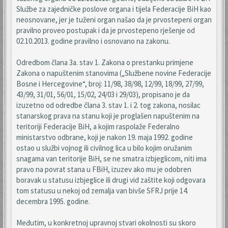
Službe za zajedničke poslove organa i tijela Federacije BiH kao
neosnovane, jer je tuženi organ našao da je prvostepeni organ
pravilno proveo postupak i da je prvostepeno rješenje od
02.10.2013. godine pravilno i osnovano na zakonu.
Odredbom člana 3a. stav 1. Zakona o prestanku primjene
Zakona o napuštenim stanovima („Službene novine Federacije
Bosne i Hercegovine“, broj: 11/98, 38/98, 12/99, 18/99, 27/99,
43/99, 31/01, 56/01, 15/02, 24/03 i 29/03), propisano je da
izuzetno od odredbe člana 3. stav 1. i 2. tog zakona, nosilac
stanarskog prava na stanu koji je proglašen napuštenim na
teritoriji Federacije BiH, a kojim raspolaže Federalno
ministarstvo odbrane, koji je nakon 19. maja 1992. godine
ostao u službi vojnog ili civilnog lica u bilo kojim oružanim
snagama van teritorije BiH, se ne smatra izbjeglicom, niti ima
pravo na povrat stana u FBiH, izuzev ako mu je odobren
boravak u statusu izbjeglice ili drugi vid zaštite koji odgovara
tom statusu u nekoj od zemalja van bivše SFRJ prije 14.
decembra 1995. godine.
Međutim, u konkretnoj upravnoj stvari okolnosti su skoro