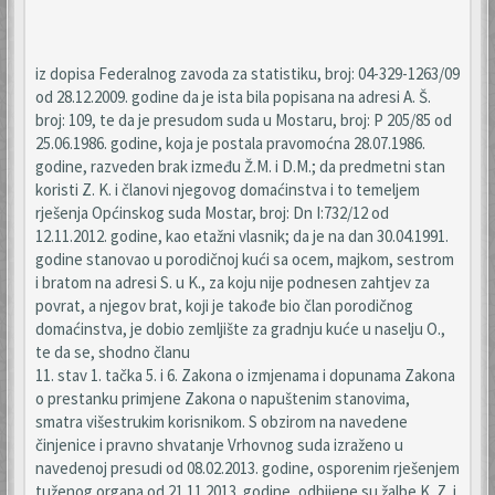
iz dopisa Federalnog zavoda za statistiku, broj: 04-329-1263/09
od 28.12.2009. godine da je ista bila popisana na adresi A. Š.
broj: 109, te da je presudom suda u Mostaru, broj: P 205/85 od
25.06.1986. godine, koja je postala pravomoćna 28.07.1986.
godine, razveden brak između Ž.M. i D.M.; da predmetni stan
koristi Z. K. i članovi njegovog domaćinstva i to temeljem
rješenja Općinskog suda Mostar, broj: Dn I:732/12 od
12.11.2012. godine, kao etažni vlasnik; da je na dan 30.04.1991.
godine stanovao u porodičnoj kući sa ocem, majkom, sestrom
i bratom na adresi S. u K., za koju nije podnesen zahtjev za
povrat, a njegov brat, koji je takođe bio član porodičnog
domaćinstva, je dobio zemljište za gradnju kuće u naselju O.,
te da se, shodno članu
11. stav 1. tačka 5. i 6. Zakona o izmjenama i dopunama Zakona
o prestanku primjene Zakona o napuštenim stanovima,
smatra višestrukim korisnikom. S obzirom na navedene
činjenice i pravno shvatanje Vrhovnog suda izraženo u
navedenoj presudi od 08.02.2013. godine, osporenim rješenjem
tuženog organa od 21.11.2013. godine, odbijene su žalbe K. Z. i