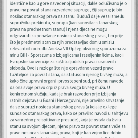
identične kao u gore navedenoj situaciji, dakle odlučivano je o
pravu na povrat stana razvedene supruge, čiji suprug je bio
nosilac stanarskog prava na stanu. Budući da je veza između
supružnika prekinuta, supruga (kao sunosilac stanarskog
prava na predmetnom stanu) i njena djeca ne mogu
odgovarati za ponašanje nosioca stanarskog prava, tim prije
što je predmetni stan za njih predstavljao dom u smislu
relevantnih odredbi Aneksa VII Općeg okvirnog sporazuma za
mir u BiH - Sporazuma o izbjeglicama i raseljenim licima, kao i
Evropske konvencije za zaštitu ljudskih prava i osnovnih
sloboda. Ovo iz razloga što nije opravdano vezati pravo
tužiteljice za povrat stana, sa statusom njenog bivšeg muža, a
kako čine upravni organi i prvostepeni sud, pri čemu navode
da ona svoje pravo crpi iz prava svoga bivšeg muža. U
konkretnom slučaju, kada je brak razveden prije izbijanja
ratnih dejstava u Bosni i Hercegovini, nije pravilno shvatanje
da se supruzi nosioca stanarskog prava (a koja je ex lege
sunosioc stanarskog prava, kako se pravilno navodi u zahtjevu
za vanredno preispitivanje presude), koja je ostala da živi u
stanu sa svojom djecom, njeno pravo za povrat stana veže za
pravo nosioca stanarskog prava, koji je kao vojno lice dobio