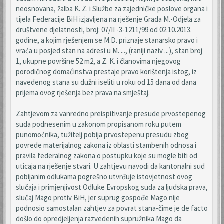
neosnovana, žalba K. Z. i Službe za zajedničke poslove organa i
tijela Federacije BiH izjavljena na rješenje Grada M.-Odjela za
društvene djelatnosti, broj: 07/II -3-1211/99 od 02.10.2013.
godine, a kojim rješenjem se M.D. priznaje stanarsko pravo i
vraća u posjed stan na adresi u M. ..., (raniji naziv ...), stan broj
1, ukupne površine 52 m2, a Z. K. i članovima njegovog
porodičnog domaćinstva prestaje pravo korištenja istog, iz
navedenog stana su dužni iseliti u roku od 15 dana od dana
prijema ovog rješenja bez prava na smještaj.
Zahtjevom za vanredno preispitivanje presude prvostepenog
suda podnesenim u zakonom propisanom roku putem
punomoćnika, tužitelj pobija prvostepenu presudu zbog
povrede materijalnog zakona iz oblasti stambenih odnosa i
pravila federalnog zakona o postupku koje su mogle biti od
uticaja na rješenje stvari. U zahtjevu navodi da kantonalni sud
pobijanim odlukama pogrešno utvrđuje istovjetnost ovog
slučaja i primjenjivost Odluke Evropskog suda za ljudska prava,
slučaj Mago protiv BiH, jer suprug gospođe Mago nije
podnosio samostalan zahtjev za povrat stana-čime je de facto
došlo do opredjeljenja razvedenih supružnika Mago da