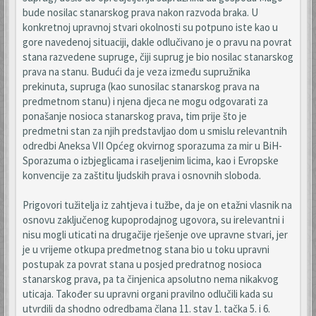
bude nosilac stanarskog prava nakon razvoda braka. U
konkretnoj upravnoj stvari okolnosti su potpuno iste kao u
gore navedenoj situaciji, dakle odlučivano je o pravu na povrat
stana razvedene supruge, čiji suprug je bio nosilac stanarskog
prava na stanu. Budući da je veza između supružnika
prekinuta, supruga (kao sunosilac stanarskog prava na
predmetnom stanu) i njena djeca ne mogu odgovarati za
ponašanje nosioca stanarskog prava, tim prije što je
predmetni stan za njih predstavljao dom u smislu relevantnih
odredbi Aneksa VII Općeg okvirnog sporazuma za mir u BiH-
Sporazuma o izbjeglicama i raseljenim licima, kao i Evropske
konvencije za zaštitu ljudskih prava i osnovnih sloboda.
Prigovori tužitelja iz zahtjeva i tužbe, da je on etažni vlasnik na
osnovu zaključenog kupoprodajnog ugovora, su irelevantni i
nisu mogli uticati na drugačije rješenje ove upravne stvari, jer
je u vrijeme otkupa predmetnog stana bio u toku upravni
postupak za povrat stana u posjed predratnog nosioca
stanarskog prava, pa ta činjenica apsolutno nema nikakvog
uticaja. Također su upravni organi pravilno odlučili kada su
utvrdili da shodno odredbama člana 11. stav 1. tačka 5. i 6.