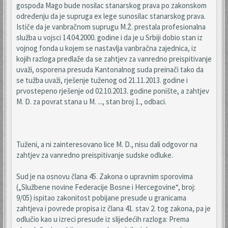
gospođa Mago bude nosilac stanarskog prava po zakonskom
određenju da je supruga ex lege sunosilac stanarskog prava.
Ističe da je vanbračnom suprugu M.Ž. prestala profesionalna
služba u vojsci 14.04.2000. godine i da je u Srbiji dobio stan iz
vojnog fonda u kojem se nastavlja vanbračna zajednica, iz
kojih razloga predlaže da se zahtjev za vanredno preispitivanje
uvaži, osporena presuda Kantonalnog suda preinači tako da
se tužba uvaži, rješenje tuženog od 21.11.2013. godine i
prvostepeno rješenje od 02.10.2013. godine ponište, a zahtjev
M. D. za povrat stana u M. ..., stan broj 1., odbaci.
Tuženi, a ni zainteresovano lice M. D., nisu dali odgovor na
zahtjev za vanredno preispitivanje sudske odluke.
Sud je na osnovu člana 45. Zakona o upravnim sporovima
(„Službene novine Federacije Bosne i Hercegovine“, broj:
9/05) ispitao zakonitost pobijane presude u granicama
zahtjeva i povrede propisa iz člana 41. stav 2. tog zakona, pa je
odlučio kao u izreci presude iz slijedećih razloga: Prema