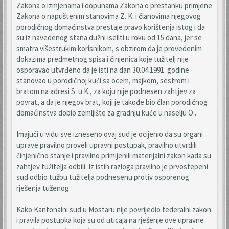
Zakona o izmjenama i dopunama Zakona o prestanku primjene
Zakona o napuštenim stanovima Z. K. i članovima njegovog
porodičnog domaćinstva prestaje pravo korištenja istog i da
su iz navedenog stana dužni iseliti u roku od 15 dana, jer se
smatra višestrukim korisnikom, s obzirom da je provedenim
dokazima predmetnog spisa i činjenica koje tužitelj nije
osporavao utvrđeno da je isti na dan 30.04.1991. godine
stanovao u porodičnoj kući sa ocem, majkom, sestrom i
bratom na adresi S. u K., za koju nije podnesen zahtjev za
povrat, a da je njegov brat, koji je takođe bio član porodičnog
domaćinstva dobio zemljište za gradnju kuće u naselju O..
Imajući u vidu sve izneseno ovaj sud je ocijenio da su organi
uprave pravilno proveli upravni postupak, pravilno utvrdili
činjenično stanje i pravilno primijenili materijalni zakon kada su
zahtjev tužitelja odbili. Iz istih razloga pravilno je prvostepeni
sud odbio tužbu tužitelja podnesenu protiv osporenog
rješenja tuženog.
Kako Kantonalni sud u Mostaru nije povrijedio federalni zakon
i pravila postupka koja su od uticaja na rješenje ove upravne