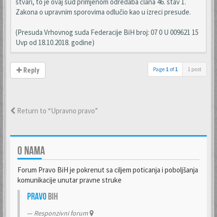
stvari, to je ovaj sud primjenom odredaba člana 46. stav 1.
Zakona o upravnim sporovima odlučio kao u izreci presude.
(Presuda Vrhovnog suda Federacije BiH broj: 07 0 U 009621 15
Uvp od 18.10.2018. godine)
Page
1
of
1
1 post
Reply
Return to “Upravno pravo”
O NAMA
Forum Pravo BiH je pokrenut sa ciljem poticanja i poboljšanja
komunikacije unutar pravne struke
Pravo
BiH
Responzivni forum