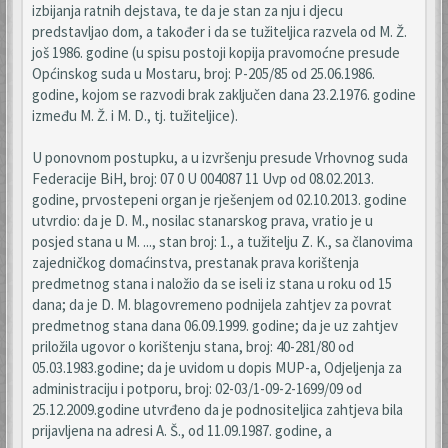
izbijanja ratnih dejstava, te da je stan za nju i djecu
predstavljao dom, a također i da se tužiteljica razvela od M. Ž.
još 1986. godine (u spisu postoji kopija pravomoćne presude
Općinskog suda u Mostaru, broj: P-205/85 od 25.06.1986.
godine, kojom se razvodi brak zaključen dana 23.2.1976. godine
između M. Ž. i M. D., tj. tužiteljice).
U ponovnom postupku, a u izvršenju presude Vrhovnog suda
Federacije BiH, broj: 07 0 U 004087 11 Uvp od 08.02.2013.
godine, prvostepeni organ je rješenjem od 02.10.2013. godine
utvrdio: da je D. M., nosilac stanarskog prava, vratio je u
posjed stana u M. ..., stan broj: 1., a tužitelju Z. K., sa članovima
zajedničkog domaćinstva, prestanak prava korištenja
predmetnog stana i naložio da se iseli iz stana u roku od 15
dana; da je D. M. blagovremeno podnijela zahtjev za povrat
predmetnog stana dana 06.09.1999. godine; da je uz zahtjev
priložila ugovor o korištenju stana, broj: 40-281/80 od
05.03.1983.godine; da je uvidom u dopis MUP-a, Odjeljenja za
administraciju i potporu, broj: 02-03/1-09-2-1699/09 od
25.12.2009.godine utvrđeno da je podnositeljica zahtjeva bila
prijavljena na adresi A. Š., od 11.09.1987. godine, a