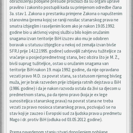
obrazloženju pobijane presude proizilazi da su organi uprave
pravilno i zakonito postupili kada su primjenom odredbe člana
3a. stav 1. Zakona o prestanku primjene Zakona o napuštenim
stanovima (prema kojoj se raniji nosilac stanarskog prava ne
smatra izbjeglim i raseljenim licem ako je nakon 19.05.1992.
godine bio u aktivnoj vojnoj službi u bilo kojim oružanim
snagama izvan teritorije BiH izuzev ako mu je odobren
boravak u statusu izbjeglice u nekoj od zemalja izvan bivše
SFRJ prije 14.12.1995. godine) udovoljili zahtjevu tužiteljice za
vraćanje u posjed predmetnog stana, bez obzira što je M. Ž.,
bivši suprug tužiteljice, ostao u oružanim snagama van
teritorije BiH nakon 19. maja 1992. godine, da nije opravdano
vezati pravo M.D. za povrat stana, sa statusom njenog bivšeg
muža, jer je brak razveden prije izbijanja ratnih dejstava u BiH
(1986. godine) i da je nakon razvoda ostala da živi sa djecom u
predmetnom stanu, pa da njeno pravo (koja je ex lege
sunositeljica stanarskog prava) na povrat stana ne treba
vezati za pravo nosioca stanarskog prava, pozivajući se na
stav koji je zauzeo i Evropski sud za ljudska prava u predmetu
Mago i dr. protiv BiH (odluka od 03.05.2012. godine).
Prema navedenom stanju stvari donošenjem pobijane