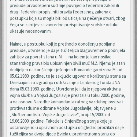
presude prvostepeni sud nije povrijedio federalni zakon ili
drugi federalni propis, niti pravila federalnog zakona o
postupku koja su mogla biti od uticaja na rješenje stvari, zbog
čega se zahtjev za vanredno preispitivanje sudske odluke
ukazuje neosnovanim.
Naime, u postupku koji je prethodio donošenju pobijane
presude, utvrđeno je da je tužiteljica blagovremeno podnijela
zahtjev za povrat stana u M. ..., na kojem je kao nosilac
stanarskog prava bio upisan njen bivši muž M.Ž. Njemu je stan
dodijeljen na korištenje rješenjem Komande garnizona M. od
05.02.1980. godine, te je zaključio ugovor o korištenju stana sa
Direkcijom za izgradnju i održavanje stambenog fonda JNA
dana 05.03.1980. godine, Utvrđeno je i da je njegova aktivna
vojna služba u Vojsci Jugoslavije prestala u toku 2000. godine,
a na osnovu Naredbe komandanta ratnog vazduhoplovstva i
protivvazdušne odbrane Vojske Jugoslavije, objavljene u
„Službenom listu Vojske Jugoslavije“, broj: 15/2000 od
19.06.2000. godine. Takođe iz činjeničnog stanja koje je
ustanovljeno u upravnom postupku očigledno proizilazi da je
tužiteljica sa dvoje djece živjela u predmetnom stanu do