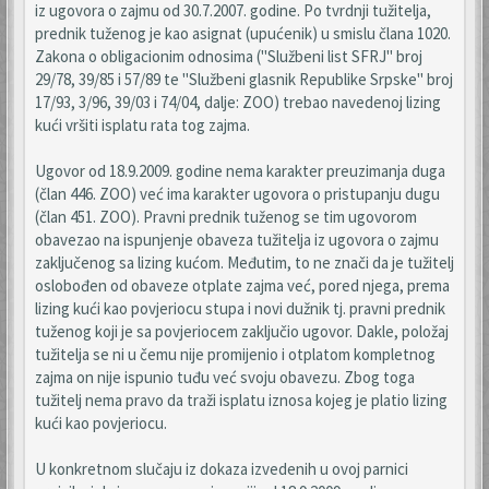
iz ugovora o zajmu od 30.7.2007. godine. Po tvrdnji tužitelja,
prednik tuženog je kao asignat (upućenik) u smislu člana 1020.
Zakona o obligacionim odnosima ("Službeni list SFRJ" broj
29/78, 39/85 i 57/89 te "Službeni glasnik Republike Srpske" broj
17/93, 3/96, 39/03 i 74/04, dalje: ZOO) trebao navedenoj lizing
kući vršiti isplatu rata tog zajma.
Ugovor od 18.9.2009. godine nema karakter preuzimanja duga
(član 446. ZOO) već ima karakter ugovora o pristupanju dugu
(član 451. ZOO). Pravni prednik tuženog se tim ugovorom
obavezao na ispunjenje obaveza tužitelja iz ugovora o zajmu
zaključenog sa lizing kućom. Međutim, to ne znači da je tužitelj
oslobođen od obaveze otplate zajma već, pored njega, prema
lizing kući kao povjeriocu stupa i novi dužnik tj. pravni prednik
tuženog koji je sa povjeriocem zaključio ugovor. Dakle, položaj
tužitelja se ni u čemu nije promijenio i otplatom kompletnog
zajma on nije ispunio tuđu već svoju obavezu. Zbog toga
tužitelj nema pravo da traži isplatu iznosa kojeg je platio lizing
kući kao povjeriocu.
U konkretnom slučaju iz dokaza izvedenih u ovoj parnici