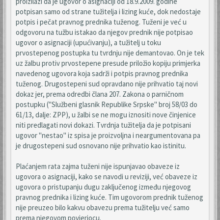
proizilazi da je ugovor o asignaciji od 18.9.2009. godine
potpisan samo od strane tužitelja i lizing kuće, dok nedostaje
potpis i pečat pravnog prednika tuženog. Tuženi je već u
odgovoru na tužbu istakao da njegov prednik nije potpisao
ugovor o asignaciji (upućivanju), a tužitelj u toku
prvostepenog postupka tu tvrdnju nije demantovao. On je tek
uz žalbu protiv prvostepene presude priložio kopiju primjerka
navedenog ugovora koja sadrži i potpis pravnog prednika
tuženog. Drugostepeni sud opravdano nije prihvatio taj novi
dokaz jer, prema odredbi člana 207. Zakona o parničnom
postupku ("Službeni glasnik Republike Srpske" broj 58/03 do
61/13, dalje: ZPP), u žalbi se ne mogu iznositi nove činjenice
niti predlagati novi dokazi. Tvrdnja tužitelja da je potpisani
ugovor "nestao" iz spisa je proizvoljna i neargumentovana pa
je drugostepeni sud osnovano nije prihvatio kao istinitu.
Plaćanjem rata zajma tuženi nije ispunjavao obaveze iz
ugovora o asignaciji, kako se navodi u reviziji, već obaveze iz
ugovora o pristupanju dugu zaključenog između njegovog
pravnog prednika i lizing kuće. Tim ugovorom prednik tuženog
nije preuzeo bilo kakvu obavezu prema tužitelju već samo
prema njegovom povjeriocu.