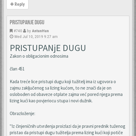
Reply
Pristupanje dugu
#740
by
AntunHun
Wed Jul 10, 2019 9:27 am
PRISTUPANjE DUGU
Zakon o obligacionim odnosima
član 451
Kada treće lice pristupi dugu koji tužitelj ima iz ugovora o
zajmu zaključenog sa lizing kućom, to ne znači da je on
oslobođen od obaveze otplate zajma već pored njega prema
lizing kući kao povjeriocu stupa i novi dužnik.
Obrazloženje:
"Iz činjeničnih utvrđenja proizlazi da je pravni prednik tuženog
pristao da pristupi dugu tužitelja prema lizing kući koji potiče