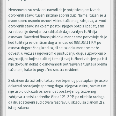
Neosnovani su revizioni navodi da je potpisivanjem izvoda
otvorenih stavki tuženi priznao sporni dug. Naime, tuženi je u
ovom sporu osporio osnov i visinu tužbenog zahtjeva, a izvod
otvorenih stavki na kojem postoji njegov potpis i pečat, sam
za sebe, nije dovoljan za zaključak da je zahtjev tužitelja
osnovan. Navedeni finansijski dokument samo potvrđuje da je
kod tužitelja evidentiran dug u iznosu od 988.103,11 KM po
osnovu dugoročnog kredita, ali se taj dokument ne može
dovesti u vezu sa ugovorom o pristupanju dugu i ugovorom o
asignaciji, na kojima tužitelj temelji svoj tužbeni zahtjev, pa isti
nije dovoljan dokaz o osnovanosti potraživanja tužitelja prema
tuženom, kako to pogrešno smatra revident.
S obzirom da tužitelj u toku prvostepenog postupka nije uspio
dokazati postojanje spornog duga i njegovu visinu, samim tim
nije uspio dokazati osnovanost postavljenog tužbenog
zahtjeva u smislu odredbe člana 123. ZPP, pa nije bilo razloga
da drugostepeni sud otvara raspravu u skladu sa članom 217.
istog zakona.