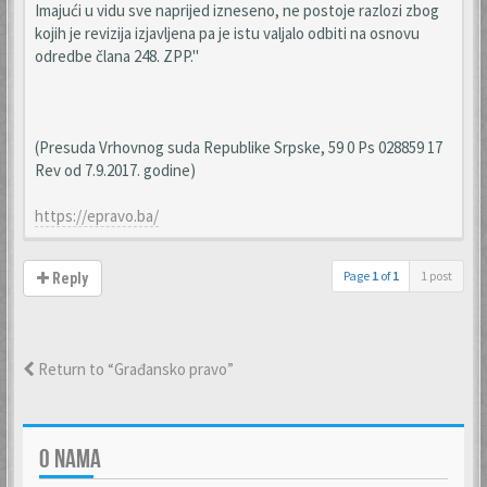
Imajući u vidu sve naprijed izneseno, ne postoje razlozi zbog
kojih je revizija izjavljena pa je istu valjalo odbiti na osnovu
odredbe člana 248. ZPP."
(Presuda Vrhovnog suda Republike Srpske, 59 0 Ps 028859 17
Rev od 7.9.2017. godine)
https://epravo.ba/
Page
1
of
1
1 post
Reply
Return to “Građansko pravo”
O NAMA