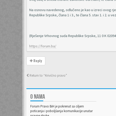
Na osnovu navedenog, odlučeno je kao u izreci ovog rje
Republike Srpske, člana 1 i 3., te člana 5. stav 1. i 2. u ve
(Rješenje Vrhovnog suda Republike Srpske, 11 0 K 020944
https://forum.ba/
Reply
Return to “Krivično pravo”
O NAMA
Forum Pravo BiH je pokrenut sa ciljem
poticanja i poboljšanja komunikacije unutar
pravne struke