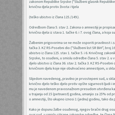
zakonom Republike Srpske ("Službeni glasnik Republike Sr
krivična djela protiv života i tijela
(teško ubistvo iz člana 125./149.).
Odredbom člana 5. stav 2. Zakona o amnestiji je propisa
krivična djela iz stava 1. tačke 6. i 7. ovog člana, a koja
Žalbenim prigovorima se ne može osporiti pravilnost i zak
tačka 3. KZ RS-Posebni dio ("Službeni list SR BiH", broj 
ubistvo iz člana 125. stav 1. tačke 5. i 6. Krivičnog zakon
Srpske, to osuđeni, u smislu odredbe člana 5. stav 2. u v
djelo ubistvo iz člana 36. stav 2. tačka 3. KZ RS-Posebni 
krivičnom djelu koje nije obuhvaćeno amnestijom, u skl
Slijedom navedenog, pravilno je prvostepeni sud, u skl
krivično djelo teško djelo protiv opšte sigurnosti ljudi i 
mu je navedenom pravosnažnom presudom utvrđena kazna z
u trajanju od 15 (petnaest) godina, umanjio za 25% od p
o amnestiji, što ukupno iznosi 1 (jednu) godinu, tako da
Kako je dopunu žalbe osuđenog, njegov bračni drug osuđe
ovaj sud, u smislu citirane zakonske odredbe, te člana 9.