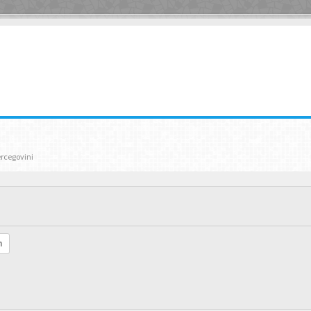
ercegovini
h