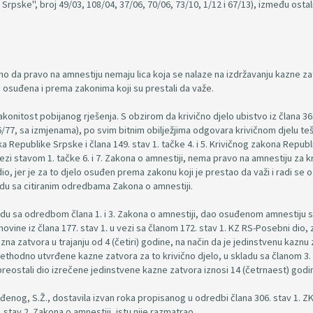
pske", broj 49/03, 108/04, 37/06, 70/06, 73/10, 1/12 i 67/13), između ostali
no da pravo na amnestiju nemaju lica koja se nalaze na izdržavanju kazne za
 su osuđena i prema zakonima koji su prestali da važe.
onitost pobijanog rješenja. S obzirom da krivično djelo ubistvo iz člana 36.
16/77, sa izmjenama), po svim bitnim obilježjima odgovara krivičnom djelu te
ika Republike Srpske i člana 149. stav 1. tačke 4. i 5. Krivičnog zakona Republ
ezi stavom 1. tačke 6. i 7. Zakona o amnestiji, nema pravo na amnestiju za k
dio, jer je za to djelo osuđen prema zakonu koji je prestao da važi i radi se o
adu sa citiranim odredbama Zakona o amnestiji.
adu sa odredbom člana 1. i 3. Zakona o amnestiji, dao osuđenom amnestiju 
imovine iz člana 177. stav 1. u vezi sa članom 172. stav 1. KZ RS-Posebni dio, 
atvora u trajanju od 4 (četiri) godine, na način da je jedinstvenu kaznu 
rethodno utvrđene kazne zatvora za to krivično djelo, u skladu sa članom 3
 preostali dio izrečene jedinstvene kazne zatvora iznosi 14 (četrnaest) godi
nog, S.Ž., dostavila izvan roka propisanog u odredbi člana 306. stav 1. ZK
 stav 2. Zakona o amnestiji, istu nije razmatrao.