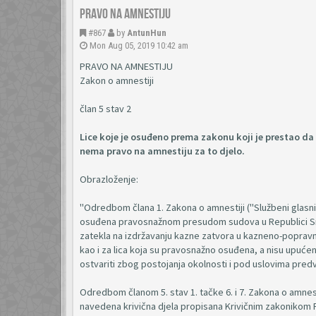
Pravo na amnestiju
#867
by
AntunHun
Mon Aug 05, 2019 10:42 am
PRAVO NA AMNESTIJU
Zakon o amnestiji
član 5 stav 2
Lice koje je osuđeno prema zakonu koji je prestao da
nema pravo na amnestiju za to djelo.
Obrazloženje:
"Odredbom člana 1. Zakona o amnestiji ("Službeni glasnik
osuđena pravosnažnom presudom sudova u Republici Srps
zatekla na izdržavanju kazne zatvora u kazneno-popravni
kao i za lica koja su pravosnažno osuđena, a nisu upuće
ostvariti zbog postojanja okolnosti i pod uslovima pre
Odredbom članom 5. stav 1. tačke 6. i 7. Zakona o amnest
navedena krivična djela propisana Krivičnim zakonikom R