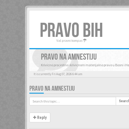
PRAVO BIH
Vaš pravni kompas
PRAVO NA AMNESTIJU
Krivicno procestno i krivicnom materijalno pravo u Bosni i H
It is currently Fri Aug 07, 2026 6:44 am
PRAVO NA AMNESTIJU
Searc
Reply