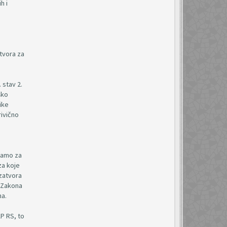
h i
tvora za
 stav 2.
ško
ike
rivično
samo za
za koje
zatvora
. Zakona
na.
P RS, to