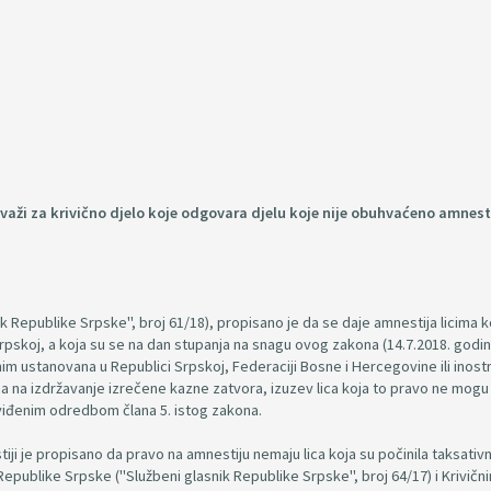
 važi za krivično djelo koje odgovara djelu koje nije obuhvaćeno amnes
 Republike Srpske", broj 61/18), propisano je da se daje amnestija licima k
koj, a koja su se na dan stupanja na snagu ovog zakona (14.7.2018. godin
m ustanovana u Republici Srpskoj, Federaciji Bosne i Hercegovine ili inost
na na izdržavanje izrečene kazne zatvora, izuzev lica koja to pravo ne mogu
dviđenim odredbom člana 5. istog zakona.
iji je propisano da pravo na amnestiju nemaju lica koja su počinila taksativ
epublike Srpske ("Službeni glasnik Republike Srpske", broj 64/17) i Krivičn