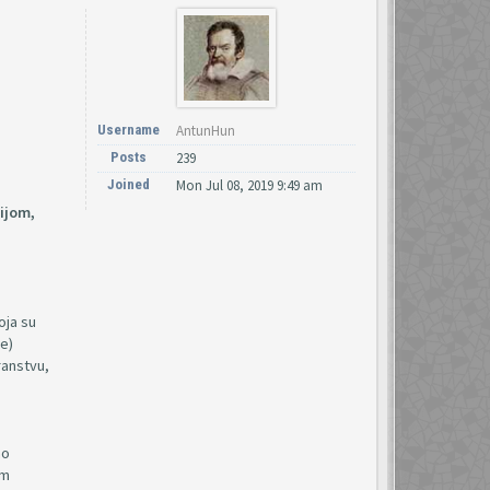
Username
AntunHun
Posts
239
Joined
Mon Jul 08, 2019 9:49 am
tijom,
oja su
e)
ranstvu,
no
im