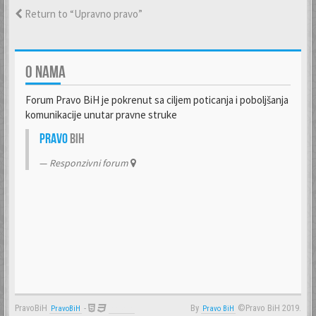
Return to “Upravno pravo”
O NAMA
Forum Pravo BiH je pokrenut sa ciljem poticanja i poboljšanja
komunikacije unutar pravne struke
Pravo
BiH
Responzivni forum
PravoBiH
-
By
©Pravo BiH 2019.
PravoBiH
Anwalt
Pravo BiH