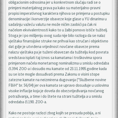
obligacionim odnosima jer u konkretnom slučaju radi se o
primjeni materijalnog prava pa kako su materijalno-pravni
propisi imperativnog karaktera njihova se primjena u postupku
denominacije i konverzije obaveze koje glase u YU dinarima u
sadašnju važeću valutu ne može ničim zaobići pa čak ni
načelom ekvivalentnosti kako to u žalbi ponovo ističe tužitelj.
Stoga je i po mišljenju ovog suda nije bilo razloga da se nalaz
vještaka finansijske struke ne prihvai kao stručan i objektivno
dat gdje je utvrđena vrijednost novčane obaveze prema
nalazu vještaka pa je tuženi obavezan da tužitelju kod povrata
sredstava isplati taj iznos sa kamatama i troškovima spora
primjenom načela monetarnog nominalizma u smislu odredaba
čl.394. ZOO-a i dosudio mu kamate od 23.11.1995.godine kada
su se iste mogle dosuđivati prema Zakonu o visini stope
zatezne kamate na neizmirena dugovanja ("Službene novine
FBiH" br. 56/04) jer ova kamata se upravo dosuđuje u uslovima
visoke inflacije koja je dovela do obezvrijeđivanja novčanog
potraživanja, a time i do štete na strani tužitelja a u smislu
odredaba čl.190. ZOO-a.
Kako ne postoje razlozi zbog kojih se presuda pobija, a ni