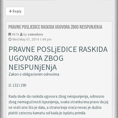
Reply
Pravne posljedice raskida ugovora zbog neispunjenja
#476
by
comodore
Wed May 01, 2019 1:44 pm
PRAVNE POSLjEDICE RASKIDA
UGOVORA ZBOG
NEISPUNjENjA
Zakon o obligacionim odnosima
čl. 132 i 190
Kada dođe do raskida ugovora zbog neispunjenja, odnosno
zbog nemogućnosti ispunjenja, svaka stranka ima pravo da joj
se vrati ono što je dala, a strana koja vraća novac je dužna
platiti zateznu kamatu od kada je isplatu primila.