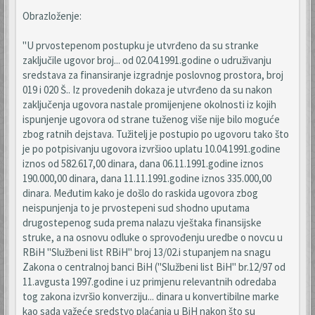
Obrazloženje:
"U prvostepenom postupku je utvrđeno da su stranke
zaključile ugovor broj... od 02.04.1991.godine o udruživanju
sredstava za finansiranje izgradnje poslovnog prostora, broj
019 i 020 Š.. Iz provedenih dokaza je utvrđeno da su nakon
zaključenja ugovora nastale promijenjene okolnosti iz kojih
ispunjenje ugovora od strane tuženog više nije bilo moguće
zbog ratnih dejstava. Tužitelj je postupio po ugovoru tako što
je po potpisivanju ugovora izvršioo uplatu 10.04.1991.godine
iznos od 582.617,00 dinara, dana 06.11.1991.godine iznos
190.000,00 dinara, dana 11.11.1991.godine iznos 335.000,00
dinara. Međutim kako je došlo do raskida ugovora zbog
neispunjenja to je prvostepeni sud shodno uputama
drugostepenog suda prema nalazu vještaka finansijske
struke, a na osnovu odluke o sprovođenju uredbe o novcu u
RBiH "Službeni list RBiH" broj 13/02.i stupanjem na snagu
Zakona o centralnoj banci BiH ("Službeni list BiH" br.12/97 od
11.avgusta 1997.godine i uz primjenu relevantnih odredaba
tog zakona izvršio konverziju... dinara u konvertibilne marke
kao sada važeće sredstvo plaćanja u BiH nakon što su