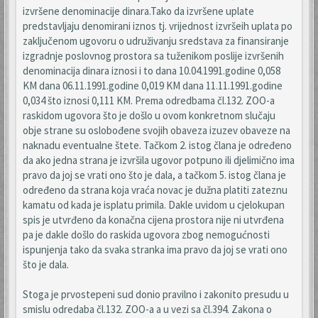
izvršene denominacije dinara.Tako da izvršene uplate
predstavljaju denomirani iznos tj. vrijednost izvršeih uplata po
zaključenom ugovoru o udruživanju sredstava za finansiranje
izgradnje poslovnog prostora sa tuženikom poslije izvršenih
denominacija dinara iznosi i to dana 10.04.1991.godine 0,058
KM dana 06.11.1991.godine 0,019 KM dana 11.11.1991.godine
0,034 što iznosi 0,111 KM. Prema odredbama čl.132. ZOO-a
raskidom ugovora što je došlo u ovom konkretnom slučaju
obje strane su oslobođene svojih obaveza izuzev obaveze na
naknadu eventualne štete. Tačkom 2. istog člana je određeno
da ako jedna strana je izvršila ugovor potpuno ili djelimično ima
pravo da joj se vrati ono što je dala, a tačkom 5. istog člana je
određeno da strana koja vraća novac je dužna platiti zateznu
kamatu od kada je isplatu primila. Dakle uvidom u cjelokupan
spis je utvrđeno da konačna cijena prostora nije ni utvrđena
pa je dakle došlo do raskida ugovora zbog nemogućnosti
ispunjenja tako da svaka stranka ima pravo da joj se vrati ono
što je dala.
Stoga je prvostepeni sud donio pravilno i zakonito presudu u
smislu odredaba čl.132. ZOO-a a u vezi sa čl.394. Zakona o