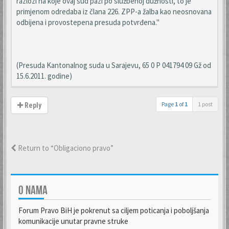
razlozi na koje ovaj sud pazi po službenoj dužnosti, to je
primjenom odredaba iz člana 226. ZPP-a žalba kao neosnovana
odbijena i provostepena presuda potvrđena."
(Presuda Kantonalnog suda u Sarajevu, 65 0 P 041794 09 Gž od
15.6.2011. godine)
Page
1
of
1
1 post
Reply
Return to “Obligaciono pravo”
O NAMA
Forum Pravo BiH je pokrenut sa ciljem poticanja i poboljšanja
komunikacije unutar pravne struke