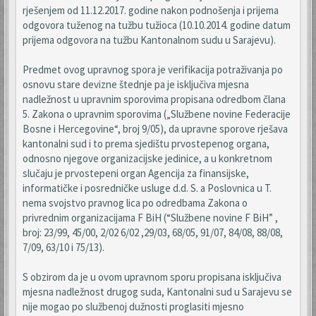
rješenjem od 11.12.2017. godine nakon podnošenja i prijema
odgovora tuženog na tužbu tužioca (10.10.2014. godine datum
prijema odgovora na tužbu Kantonalnom sudu u Sarajevu).
Predmet ovog upravnog spora je verifikacija potraživanja po
osnovu stare devizne štednje pa je isključiva mjesna
nadležnost u upravnim sporovima propisana odredbom člana
5. Zakona o upravnim sporovima („Službene novine Federacije
Bosne i Hercegovine“, broj 9/05), da upravne sporove rješava
kantonalni sud i to prema sjedištu prvostepenog organa,
odnosno njegove organizacijske jedinice, a u konkretnom
slučaju je prvostepeni organ Agencija za finansijske,
informatičke i posredničke usluge d.d. S. a Poslovnica u T.
nema svojstvo pravnog lica po odredbama Zakona o
privrednim organizacijama F BiH (“Službene novine F BiH” ,
broj: 23/99, 45/00, 2/02 6/02 ,29/03, 68/05, 91/07, 84/08, 88/08,
7/09, 63/10 i 75/13).
S obzirom da je u ovom upravnom sporu propisana isključiva
mjesna nadležnost drugog suda, Kantonalni sud u Sarajevu se
nije mogao po službenoj dužnosti proglasiti mjesno