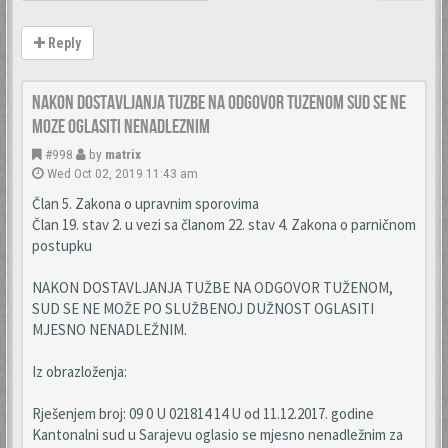
Reply
Nakon dostavljanja tuzbe na odgovor tuzenom sud se ne
moze oglasiti nenadleznim
#998
by
matrix
Wed Oct 02, 2019 11:43 am
Član 5. Zakona o upravnim sporovima
Član 19. stav 2. u vezi sa članom 22. stav 4. Zakona o parničnom
postupku
NAKON DOSTAVLJANJA TUŽBE NA ODGOVOR TUŽENOM,
SUD SE NE MOŽE PO SLUŽBENOJ DUŽNOST OGLASITI
MJESNO NENADLEŽNIM.
Iz obrazloženja:
Rješenjem broj: 09 0 U 021814 14 U od 11.12.2017. godine
Kantonalni sud u Sarajevu oglasio se mjesno nenadležnim za