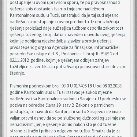
postupanje u ovom upravnom sporu, te po pravosnažnosti
rješenja spis dostavio stvarno i mjesno nadležnom
Kantonalnom sudu u Tuzli, smatrajući da je taj sud mjesno
nadležan za postupanje u ovom predmetu. Iz obrazloženja
rješenja proizilazi da je tužiteljica tužbom osporila zakonitost
rješenja tuženog, broj i datum naveden u uvodu ovog rješenja,
kojim je odbijena njezina žalba izjavljena protiv rješenja
prvostepenog organa Agencije za finasijske, informatičke i
posredničke usluge d.d. S., Poslovnica T. broj: R-794/12 od
02.11.2012. godine, kojim je rješenjem odbijen zahtjev
tužiteljice za verifikaciju potraživanja po osnovu stare devizne
štednje.
Pismenim podneskom broj: 03 0 U 017406 18 U od 08.02.2018.
godine Kantonalni sud u Tuzli izazvao je sukob mjesne
nadležnosti sa Kantonalnim sudom u Sarajevu. U podnesku se
poziva na odredbe člana 19. stav 2. Zakona o parničnom
postupku, te navodi da Kantonalni sud u Sarajevu nije imao
valjan pravni osnov da se po službenoj dužnosti oglasi mjesno
nenadležnim, jer je rješenje donio nakon što je od tužene
strane zatražio i pribavio odgovor na tužbu. Smatra da je za