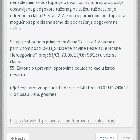
nenadležnim za postupanje u ovom upravnom sporu poslije
dostavljenog odgovora tuženog na tužbu tužioca, jer je
odredbom člana 19. stav 2. Zakona o parničnom postupku ta
mogućnost propisana samo do podnošenja odgovora na
tužbu.
Stoga je shodnom primjenom člana 22. stav 4. Zakona o
parničnom postupku („Službene novine Federacije Bosne i
Hercegovine“, broj : 53/03, 73/05, 19/06 i 98/15) u vezi sa
članom
55. Zakona o upravnim sporovima odlučeno kao u izreci
rješenja.
(Rješenje Vrhovnog suda Federacije BiH broj: 03 0 U 017406 18
R od 08.03.2018. godine)
https://advokat-prnjavorac.com/upravno- ... raksa.html
Page
1
of
1
1 post
Reply