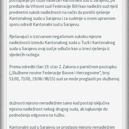
postupanje po tužbi nadležan Kantonalni sud u Sarajevu, pa
predlaže da Vrhovni sud Federacije BiH kao nadležni sud riješi
predmetni sukob nadležnosti na način da poništi rješenje
Kantonalnog suda u Sarajevu i za suđenje u ovom upravnom
sporu odredi Kantonalni sud u Sarajevu.
Rješavajući o izazvanom negativnom sukobu mjesne
nadležnosti između Kantonalnog suda u Tuzli i Kantonalnog
suda u Sarajevu ovaj sud je odlučio kao u izreci rješenja iz
sljedećih razloga:
Prema odredbi član 19. stav 2. Zakona o parničnom postupku
(„Službene novine Federacije Bosne i Hercegovine”, broj
53/03, 73/05, 19/06 i 98/15) sud se može proglasiti po službenoj
dužnosti mjesno nenadležnim samo kad postoji isključiva
mjesna nadležnost nekog drugog suda, ali najkasnije do
podnošenja odgovora na tužbu.
Kantonalni sud u Sarajevu se proglasio mjesno nenadležnim