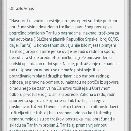
Obrazloženje:
"Nasuprot navodima revizije, drugostepeni sud nije prilikom
obračuna visine dosuđenih troškova parničnog postupka
pogrešno primijenio Tarifu o nagradama i naknadi troškova za
rad advokata ("Službeni glasnik Republike Srpske" broj 68/05,
dalje: Tarifa). U konkretnom slučaju nije bilo mjesta primjeni
Tarifnog broja 3. Tarife jer se ovdje ne radi o radnom sporu,
bez obzira što je predmet tehničkom greškom zaveden u
sudski upisnik kao radni spor. Naime, potraživanje naknade za
rad u Upravnom odboru se ne može poistovjetiti sa
potraživanjem plate i drugih primanja po osnovu radnog
odnosa jer pravo na pomenutu naknadu ne potiče iz ugovora
o radu nego se zasniva na članstvu tužitelja u Upravnom
odboru prvotuženog. U smislu odredbi Zakona o radu, radni
sporovi su sporovi u kojima je radnik tužitelj, a njegov
poslodavac tuženi. U ovom slučaju tuženi nisu bili poslodavci
tužitelja niti je tužitelj bio u radnom odnosu kod tuženih pa
nema sumnje da su se troškovi postupka imali obračunati u
skladu sa Tarifnim brojem 2. Tarife tj. prema vrijednosti