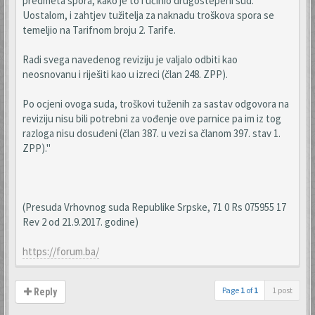
predmeta spora, kako je to i učinio drugostepeni sud.
Uostalom, i zahtjev tužitelja za naknadu troškova spora se
temeljio na Tarifnom broju 2. Tarife.
Radi svega navedenog reviziju je valjalo odbiti kao
neosnovanu i riješiti kao u izreci (član 248. ZPP).
Po ocjeni ovoga suda, troškovi tuženih za sastav odgovora na
reviziju nisu bili potrebni za vođenje ove parnice pa im iz tog
razloga nisu dosuđeni (član 387. u vezi sa članom 397. stav 1.
ZPP)."
(Presuda Vrhovnog suda Republike Srpske, 71 0 Rs 075955 17
Rev 2 od 21.9.2017. godine)
https://forum.ba/
Page
1
of
1
1 post
Reply