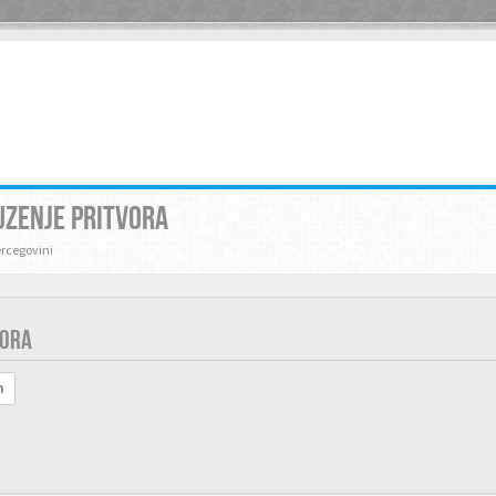
UZENJE PRITVORA
ercegovini
VORA
h