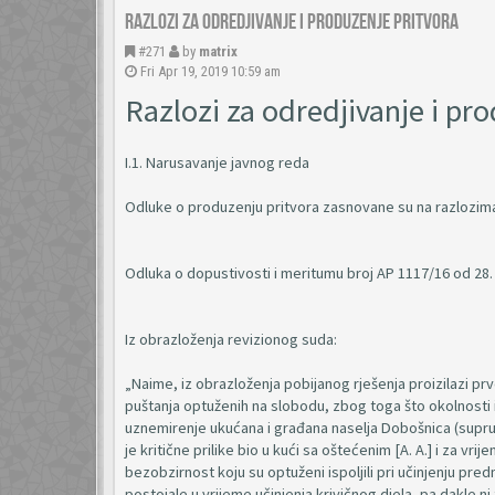
Razlozi za odredjivanje i produzenje pritvora
#271
by
matrix
Fri Apr 19, 2019 10:59 am
Razlozi za odredjivanje i pr
I.1. Narusavanje javnog reda
Odluke o produzenju pritvora zasnovane su na razlozima p
Odluka o dopustivosti i meritumu broj AP 1117/16 od 28. 
Iz obrazloženja revizionog suda:
„Naime, iz obrazloženja pobijanog rješenja proizilazi pr
puštanja optuženih na slobodu, zbog toga što okolnosti 
uznemirenje ukućana i građana naselja Dobošnica (supruga 
je kritične prilike bio u kući sa oštećenim [A. A.] i za vr
bezobzirnost koju su optuženi ispoljili pri učinjenju pre
postojale u vrijeme učinjenja krivičnog djela, pa dakle ni