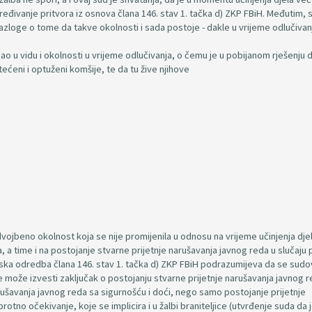
određivanje pritvora iz osnova člana 146. stav 1. tačka d) ZKP FBiH. Međutim, 
azloge o tome da takve okolnosti i sada postoje - dakle u vrijeme odlučivan
o u vidu i okolnosti u vrijeme odlučivanja, o čemu je u pobijanom rješenju 
tećeni i optuženi komšije, te da tu žive njihove
dvojbeno okolnost koja se nije promijenila u odnosu na vrijeme učinjenja djela
 a time i na postojanje stvarne prijetnje narušavanja javnog reda u slučaju 
nska odredba člana 146. stav 1. tačka d) ZKP FBiH podrazumijeva da se sudo
 može izvesti zaključak o postojanju stvarne prijetnje narušavanja javnog r
rušavanja javnog reda sa sigurnošću i doći, nego samo postojanje prijetnje
otno očekivanje, koje se implicira i u žalbi braniteljice (utvrđenje suda da 