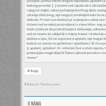
postupiti i prema nekom drugom mještaninu (apelant sa s
ikakvog povoda). [...] Ustavni sud zapaža da iz obrazlože
i njegove majke, nakon počinjenja krivičnog djela, nastup
zdravlja oštećenog, nije moguće predvidjeti kako bi se 
slobodu. Pri tom ova okolnost je ocijenjena u uskoj vezi sa
Ustavni sud ne nalazi proizvoljnost u stavu Vrhov- nog 
može očekivati da predvidi buduće dešavanje, odnosno da
sud ne smatra da zaključak o trajnoj traumi i strahu koji
uložena u spis, što ne osporava ni apelant, nije mogao b
kada bi se susreo sa apelantom i optuženim I. M. Ovo po
tj. apelant, optuženi I. M. i oštećeni žive u istom mjestu,
potencijalno mogli uključiti članovi njihovih porodica i r
strane.”
Reply
Return to “Krivično pravo”
O NAMA