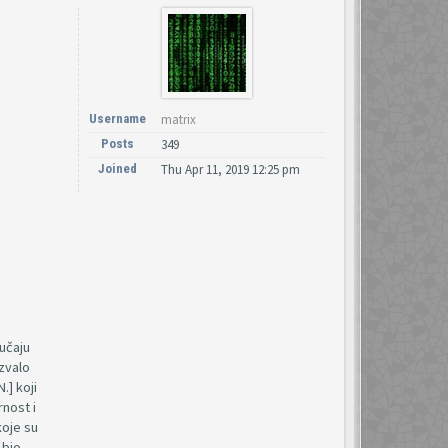
Username
matrix
Posts
349
Joined
Thu Apr 11, 2019 12:25 pm
lučaju
zvalo
.] koji
rnost i
koje su
 bio