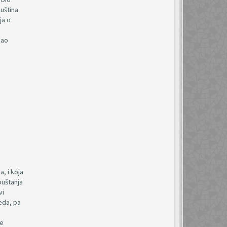
suština
ja o
dao
, i koja
puštanja
vi
eda, pa
je