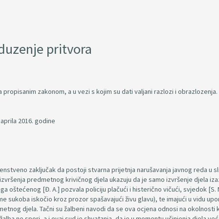
oduzenje pritvora
ropisanim zakonom, a u vezi s kojim su dati valjani razlozi i obrazlozenja.
aprila 2016. godine
venstveno zaključak da postoji stvarna prijetnja narušavanja javnog reda u s
izvršenja predmetnog krivičnog djela ukazuju da je samo izvršenje djela iza
oštećenog [Đ. A.] pozvala policiju plačući i histerično vičući, svjedok [S. N
ijeme sukoba iskočio kroz prozor spašavajući živu glavu), te imajući u vidu upo
dmetnog djela. Tačni su žalbeni navodi da se ova ocjena odnosi na okolnosti 
 žalba ne spori, a i ovaj sud je shvatanja, da je u momentu učinjenja djela već