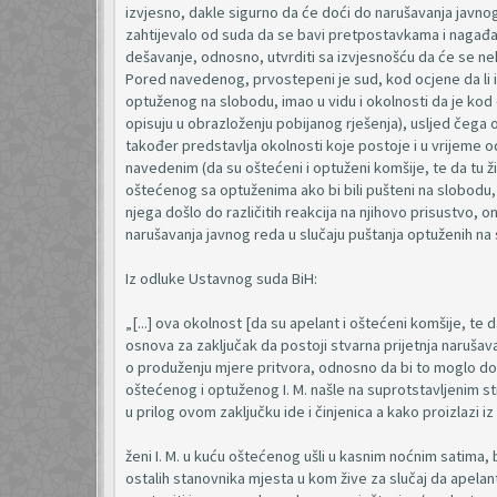
izvjesno, dakle sigurno da će doći do narušavanja javn
zahtijevalo od suda da se bavi pretpostavkama i nagađan
dešavanje, odnosno, utvrditi sa izvjesnošću da će se ne
Pored navedenog, prvostepeni je sud, kod ocjene da li i 
optuženog na slobodu, imao u vidu i okolnosti da je kod 
opisuju u obrazloženju pobijanog rješenja), usljed čega
također predstavlja okolnosti koje postoje i u vrijeme 
navedenim (da su oštećeni i optuženi komšije, te da tu ž
oštećenog sa optuženima ako bi bili pušteni na slobodu,
njega došlo do različitih reakcija na njihovo prisustvo, 
narušavanja javnog reda u slučaju puštanja optuženih na
Iz odluke Ustavnog suda BiH:
„[...] ova okolnost [da su apelant i oštećeni komšije, te 
osnova za zaključak da postoji stvarna prijetnja narušav
o produženju mjere pritvora, odnosno da bi to moglo dove
oštećenog i optuženog I. M. našle na suprotstavljenim s
u prilog ovom zaključku ide i činjenica a kako proizlazi i
ženi I. M. u kuću oštećenog ušli u kasnim noćnim satima,
ostalih stanovnika mjesta u kom žive za slučaj da apelant