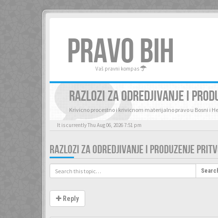
PRAVO BIH
Vaš pravni kompas
RAZLOZI ZA ODREDJIVANJE I PROD
Krivicno procestno i krivicnom materijalno pravo u Bosni i H
It is currently Thu Aug 06, 2026 7:51 pm
RAZLOZI ZA ODREDJIVANJE I PRODUZENJE PRIT
Searc
Reply