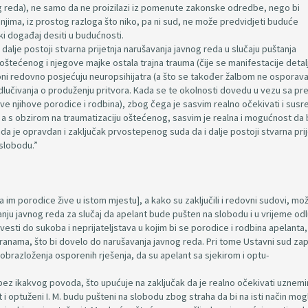
og reda), ne samo da ne proizilazi iz pomenute zakonske odredbe, nego bi
jima, iz prostog razloga što niko, pa ni sud, ne može predvidjeti buduće
ki događaj desiti u budućnosti.
dalje postoji stvarna prijetnja narušavanja javnog reda u slučaju puštanja
oštećenog i njegove majke ostala trajna trauma (čije se manifestacije detalj
 oni redovno posjećuju neuropsihijatra (a što se također žalbom ne osporava
odlučivanja o produženju pritvora. Kada se te okolnosti dovedu u vezu sa p
ive njihove porodice i rodbina), zbog čega je sasvim realno očekivati i susr
 a s obzirom na traumatizaciju oštećenog, sasvim je realna i mogućnost da 
onda je opravdan i zaključak prvostepenog suda da i dalje postoji stvarna prij
 slobodu.”
da im porodice žive u istom mjestu], a kako su zaključili i redovni sudovi, mož
anju javnog reda za slučaj da apelant bude pušten na slobodu i u vrijeme odl
sti do sukoba i neprijateljstava u kojim bi se porodice i rodbina apelanta,
tranama, što bi dovelo do narušavanja javnog reda. Pri tome Ustavni sud za
z obrazloženja osporenih rješenja, da su apelant sa sjekirom i optu-
 bez ikakvog povoda, što upućuje na zaključak da je realno očekivati uznemi
 i optuženi I. M. budu pušteni na slobodu zbog straha da bi na isti način mogl