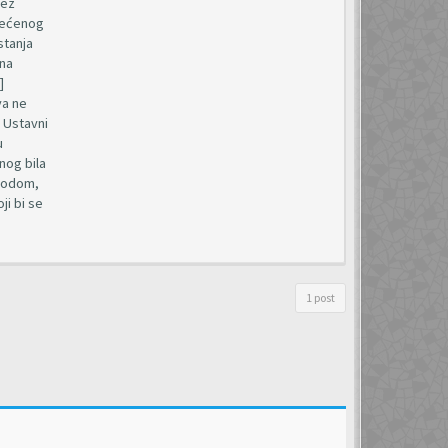
bez
štećenog
stanja
 na
]
va ne
 Ustavni
u
nog bila
avodom,
ji bi se
1 post