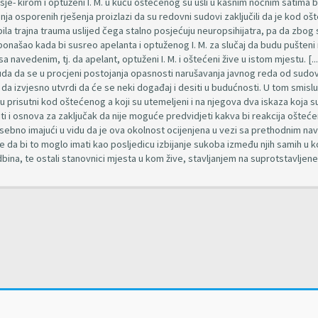
je- kirom i optuženi I. M. u kuću oštećenog su ušli u kasnim noćnim satima 
nja osporenih rješenja proizlazi da su redovni sudovi zaključili da je kod o
ila trajna trauma uslijed čega stalno posjećuju neuropsihijatra, pa da zbog 
ponašao kada bi susreo apelanta i optuženog I. M. za slučaj da budu pušteni
 navedenim, tj. da apelant, optuženi I. M. i oštećeni žive u istom mjestu. [...
suda da se u procjeni postojanja opasnosti narušavanja javnog reda od sudo
 izvjesno utvrdi da će se neki događaj i desiti u budućnosti. U tom smislu
 su prisutni kod oštećenog a koji su utemeljeni i na njegova dva iskaza koja s
iti i osnova za zaključak da nije moguće predvidjeti kakva bi reakcija ošteće
sebno imajući u vidu da je ova okolnost ocijenjena u vezi sa prethodnim n
 te da bi to moglo imati kao posljedicu izbijanje sukoba između njih samih u ko
odbina, te ostali stanovnici mjesta u kom žive, stavljanjem na suprotstavljene