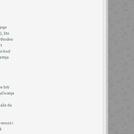
nije
), što
rethodno
et
bi kod
etnja
e biti
učivanja
paža da
renost i
i