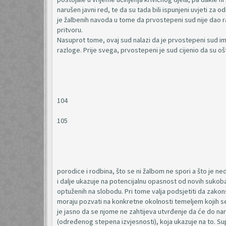
narušen javni red, te da su tada bili ispunjeni uvjeti za 
je žalbenih navoda u tome da prvostepeni sud nije dao r
pritvoru.
Nasuprot tome, ovaj sud nalazi da je prvostepeni sud ima
razloge. Prije svega, prvostepeni je sud cijenio da su oš
104
105
porodice i rodbina, što se ni žalbom ne spori a što je ne
i dalje ukazuje na potencijalnu opasnost od novih sukoba,
optuženih na slobodu. Pri tome valja podsjetiti da zako
moraju pozvati na konkretne okolnosti temeljem kojih se
je jasno da se njome ne zahtijeva utvrđenje da će do na
(određenog stepena izvjesnosti), koja ukazuje na to. Supr