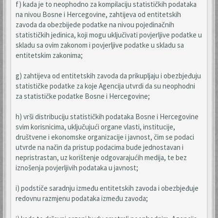
f) kada je to neophodno za kompilaciju statističkih podataka
na nivou Bosne i Hercegovine, zahtijeva od entitetskih
zavoda da obezbijede podatke na nivou pojedinačnih
statističkih jedinica, koji mogu uključivati povjerljive podatke u
skladu sa ovim zakonom i povjerljive podatke u skladu sa
entitetskim zakonima;
g) zahtijeva od entitetskih zavoda da prikupljaju i obezbjeđuju
statističke podatke za koje Agencija utvrdi da su neophodni
za statističke podatke Bosne i Hercegovine;
h) vrši distribuciju statističkih podataka Bosne i Hercegovine
svim korisnicima, uključujući organe vlasti, institucije,
društvene i ekonomske organizacije i javnost, čim se podaci
utvrde na način da pristup podacima bude jednostavan i
nepristrastan, uz korištenje odgovarajućih medija, te bez
iznošenja povjerljivih podataka u javnost;
i) podstiče saradnju između entitetskih zavoda i obezbjeđuje
redovnu razmjenu podataka između zavoda;