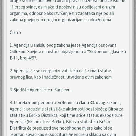
druge stručne poslove u okviru prava i dužnosti države Bosne
i Hercegovine, osim ako ti poslovi nisu dodijeljeni drugim
organima, odnosno ako izvršenje tih zadataka nije po sili
zakona povjereno drugim organizacijama i udruženjima.
Član 5
1. Agencija u smislu ovog zakona jeste Agencija osnovana
Odlukom Savjeta ministara objavljenom u "Službenom glasniku
BiH", broj 4/97.
2. Agencija će se reorganizovati tako da će imati status
pravnog lica, kao i nadležnosti utvrđene ovim zakonom.
3. Sjedište Agencije je u Sarajevu.
4. U prelaznom periodu utvrđenom u članu 33. ovog zakona,
Agencija preuzima statističke aktivnosti postojećeg Biroa za
statistiku Brčko Distrikta, koji time stiče status ekspoziture
Agencije (Ekspozitura Brčko). Biro za statistiku Brčko
Distrikta će preduzeti sve neophodne mjere kako bi se
reorganizovao kao ekspozitura Agencije u skladu sa ovim