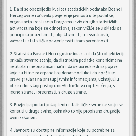
1. Da bi se obezbijedio kvalitet statističkih podataka Bosne i
Hercegovine i očuvalo povjerenje javnosti u te podatke,
organizacija i realizacija Programa i svih drugih statističkih
aktivnosti na koje se odnosi ovaj zakon vršiće se u skladu sa
principima pouzdanosti, objektivnosti, relevantnosti,
važnosti, statističke povjerljivosti i transparentnosti.
2. Statistika Bosne i Hercegovine ima za cilj da što objektivnije
prikaže stvarno stanje, da distribuira podatke korisnicima na
neutralan i nepristrasan način, da se usredsredi na pojave
koje su bitne za organe koji donose odluke i da ispoštuje
pravo građana na pristup javnim informacijama, uzimajući u
obzir odnos koji postoji između troškova i opterećenja, s
jedne strane, i prednosti, s druge strane.
3. Povjerljivi podaci prikupljeni u statističke svrhe ne smiju se
koristiti u druge svrhe, osim ako to nije propisano drugačije
ovim zakonom.
4. Javnosti su dostupne informacije koje su potrebne za