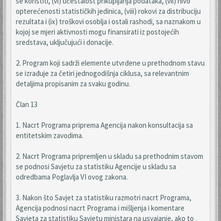
se koristiti, (vi) učestalost prikupljanja podataka, (vii) nivo
opterećenosti statističkih jedinica, (viii) rokovi za distribuciju
rezultata i (ix) troškovi osoblja i ostali rashodi, sa naznakom u
kojoj se mjeri aktivnosti mogu finansirati iz postojećih
sredstava, uključujući i donacije.
2. Program koji sadrži elemente utvrđene u prethodnom stavu
se izrađuje za četiri jednogodišnja ciklusa, sa relevantnim
detaljima propisanim za svaku godinu.
Član 13
1. Nacrt Programa priprema Agencija nakon konsultacija sa
entitetskim zavodima.
2. Nacrt Programa pripremljen u skladu sa prethodnim stavom
se podnosi Savjetu za statistiku Agencije u skladu sa
odredbama Poglavlja VI ovog zakona.
3. Nakon što Savjet za statistiku razmotri nacrt Programa,
Agencija podnosi nacrt Programa i mišljenja i komentare
Savjeta za statistiku Savjetu ministara na usvajanje, ako to