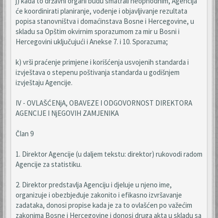
j) kada to državni organi budu smatrali neophodnim, Agencija
će koordinirati planiranje, vođenje i objavljivanje rezultata
popisa stanovništva i domaćinstava Bosne i Hercegovine, u
skladu sa Opštim okvirnim sporazumom za mir u Bosni i
Hercegovini uključujući i Anekse 7. i 10. Sporazuma;
k) vrši praćenje primjene i korišćenja usvojenih standarda i
izvještava o stepenu poštivanja standarda u godišnjem
izvještaju Agencije.
IV - OVLAŠĆENjA, OBAVEZE I ODGOVORNOST DIREKTORA
AGENCIJE I NjEGOVIH ZAMJENIKA
Član 9
1. Direktor Agencije (u daljem tekstu: direktor) rukovodi radom
Agencije za statistiku.
2. Direktor predstavlja Agenciju i djeluje u njeno ime,
organizuje i obezbjeđuje zakonito i efikasno izvršavanje
zadataka, donosi propise kada je za to ovlašćen po važećim
zakonima Bosne i Hercegovine i donosi druga akta u skladu sa