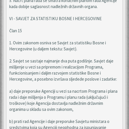
5. Nacrt plana rada se smatra konačnim planom rada Agencije
kada dobije saglasnost nadležnih državnih organa.
VI - SAVJET ZA STATISTIKU BOSNE I HERCEGOVINE
Član 15
1. Ovim zakonom osniva se Savjet za statistiku Bosne i
Hercegovine (u daljem tekstu: Savjet).
2. Savjet se sastaje najmanje dva puta godišnje. Savjet daje
mišljenje u vezi sa pripremom i realizacijom Programa,
funkcionisanjem i daljim razvojem statistike Bosne i
Hercegovine, a posebno izvršava sljedeđe poslove i zadatke:
a) daje preporuke Agenciji u vezi sa nacrtom Programa i plana
rada i daje mišljenja o Programu i planu rada (uključujući i
troškove) koje Agencija dostavlja nadležnim državnim
organima u skladu sa ovim zakonom,
b) prati rad Agencije i daje preporuke Savjetu ministara o
sredstvima koja su Agenciji neophodna za ispunjavanje