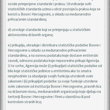
ostale primjenjene standarde i praksu. Utvrđivanje ovih
statističkih standarda uzima u obzir postojeću praksu koja se
koristi u Bosni i Hercegovini, u skladu sa međunarodno
prihvaćenim standardima;
d) utvrđuje standarde koji se primjenjuju u statističkim
aktivnostima državnih organa;
e) prikuplja, obrađuje i distribuira statističke podatke Bosne i
Hercegovine u skladu sa međunarodno prihvaćenim
standardima, a na osnovu podataka koje dostave entitetski
zavodi, odnosno podataka koje neposredno prikupi Agencija.
U te svrhe, Agencija može (i) prikupljati statističke podatke od
bilo koje statističke jedinice u entitetima ako to smatra
neophodnim za obavljanje svojih funkcija utvrđenih ovim
zakonom i (ii) prikupljati podatke za svoje funkcije utvrđene
ovim zakonom od institucija Bosne i Hercegovine, pravnih lica
na državnom nivou, međunarodnih organizacija koje djeluju na
teritoriji Bosne i Hercegovine i firmi u vlasništvu ili pod
kontrolom stranih lica;