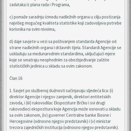
zadataka iz plana rada i Programa,
c) pomaže saradnju između nadležnih organa u cilju postizanja
najvišeg mogućeg kvaliteta statistike koji zadovoljava potrebe
korisnika na svim nivoima,
d) daje savjete u vezi sa poštivanjem standarda Agencije od
strane nadležnih organa i državnih tijela. Standardi Agencije se
usklađuju sa međunarodnim standardima, uključujući mjere
koje se smatraju neophodnim za obezbjeđivanje zaštite
statističkih jedinica u skladu sa ovim zakonom.
Član 16
1. Savjet po službenoj dužnosti sačinjavaju sljedeća lica: (i)
direktor Agencije i njegov zamjenik, direktori entitetskih
zavoda, i (iii) rukovodilac Ekspoziture Brčko i svi drugi
rukovodioci ekspozitura koje Agencija može osnovati u skladu
sa ovim zakonom, (iv) guverner Centralne banke Bosne i
Hercegovine (odnosno njegov predstavnik) i (v) ministar
trezora zajedničkih institucija (odnosno njegov predstavnik).