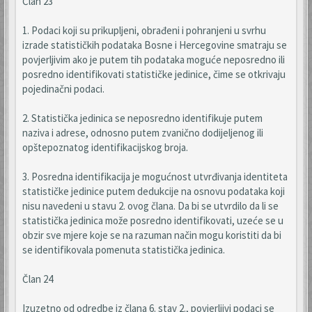
Član 23
1. Podaci koji su prikupljeni, obrađeni i pohranjeni u svrhu
izrade statističkih podataka Bosne i Hercegovine smatraju se
povjerljivim ako je putem tih podataka moguće neposredno ili
posredno identifikovati statističke jedinice, čime se otkrivaju
pojedinačni podaci.
2. Statistička jedinica se neposredno identifikuje putem
naziva i adrese, odnosno putem zvanično dodijeljenog ili
opštepoznatog identifikacijskog broja.
3. Posredna identifikacija je mogućnost utvrđivanja identiteta
statističke jedinice putem dedukcije na osnovu podataka koji
nisu navedeni u stavu 2. ovog člana. Da bi se utvrdilo da li se
statistička jedinica može posredno identifikovati, uzeće se u
obzir sve mjere koje se na razuman način mogu koristiti da bi
se identifikovala pomenuta statistička jedinica.
Član 24
Izuzetno od odredbe iz člana 6. stav 2., povjerljivi podaci se