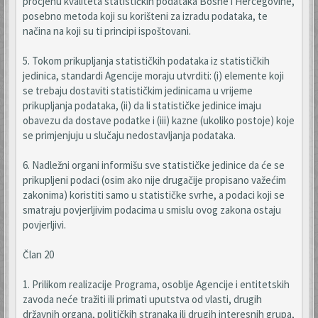
procjenu kvaliteta statističkih podataka Bosne i Hercegovine,
posebno metoda koji su korišteni za izradu podataka, te
načina na koji su ti principi ispoštovani.
5. Tokom prikupljanja statističkih podataka iz statističkih
jedinica, standardi Agencije moraju utvrditi: (i) elemente koji
se trebaju dostaviti statističkim jedinicama u vrijeme
prikupljanja podataka, (ii) da li statističke jedinice imaju
obavezu da dostave podatke i (iii) kazne (ukoliko postoje) koje
se primjenjuju u slučaju nedostavljanja podataka.
6. Nadležni organi informišu sve statističke jedinice da će se
prikupljeni podaci (osim ako nije drugačije propisano važećim
zakonima) koristiti samo u statističke svrhe, a podaci koji se
smatraju povjerljivim podacima u smislu ovog zakona ostaju
povjerljivi.
Član 20
1. Prilikom realizacije Programa, osoblje Agencije i entitetskih
zavoda neće tražiti ili primati uputstva od vlasti, drugih
državnih organa, političkih stranaka ili drugih interesnih grupa,