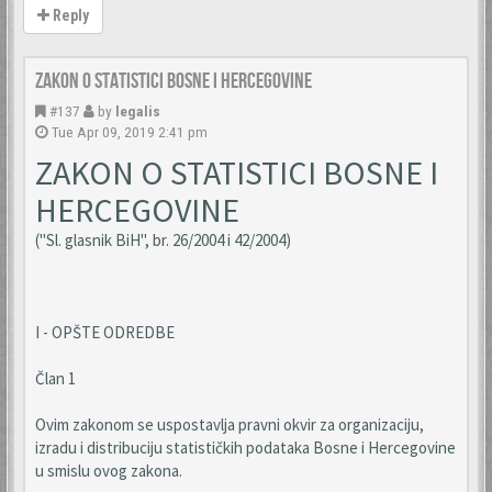
Reply
Zakon o statistici Bosne i Hercegovine
#137
by
legalis
Tue Apr 09, 2019 2:41 pm
ZAKON O STATISTICI BOSNE I
HERCEGOVINE
("Sl. glasnik BiH", br. 26/2004 i 42/2004)
I - OPŠTE ODREDBE
Član 1
Ovim zakonom se uspostavlja pravni okvir za organizaciju,
izradu i distribuciju statističkih podataka Bosne i Hercegovine
u smislu ovog zakona.