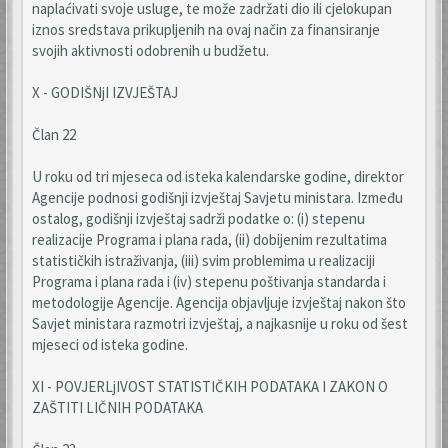
naplaćivati svoje usluge, te može zadržati dio ili cjelokupan
iznos sredstava prikupljenih na ovaj način za finansiranje
svojih aktivnosti odobrenih u budžetu.
X - GODIŠNjI IZVJEŠTAJ
Član 22
U roku od tri mjeseca od isteka kalendarske godine, direktor
Agencije podnosi godišnji izvještaj Savjetu ministara. Između
ostalog, godišnji izvještaj sadrži podatke o: (i) stepenu
realizacije Programa i plana rada, (ii) dobijenim rezultatima
statističkih istraživanja, (iii) svim problemima u realizaciji
Programa i plana rada i (iv) stepenu poštivanja standarda i
metodologije Agencije. Agencija objavljuje izvještaj nakon što
Savjet ministara razmotri izvještaj, a najkasnije u roku od šest
mjeseci od isteka godine.
XI - POVJERLjIVOST STATISTIČKIH PODATAKA I ZAKON O
ZAŠTITI LIČNIH PODATAKA