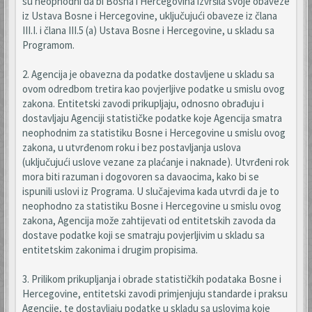
su neophodni da bi Bosna i Hercegovina izvršila svoje obaveze
iz Ustava Bosne i Hercegovine, uključujući obaveze iz člana
III.I. i člana III.5 (a) Ustava Bosne i Hercegovine, u skladu sa
Programom.
2. Agencija je obavezna da podatke dostavljene u skladu sa
ovom odredbom tretira kao povjerljive podatke u smislu ovog
zakona. Entitetski zavodi prikupljaju, odnosno obrađuju i
dostavljaju Agenciji statističke podatke koje Agencija smatra
neophodnim za statistiku Bosne i Hercegovine u smislu ovog
zakona, u utvrđenom roku i bez postavljanja uslova
(uključujući uslove vezane za plaćanje i naknade). Utvrđeni rok
mora biti razuman i dogovoren sa davaocima, kako bi se
ispunili uslovi iz Programa. U slučajevima kada utvrdi da je to
neophodno za statistiku Bosne i Hercegovine u smislu ovog
zakona, Agencija može zahtijevati od entitetskih zavoda da
dostave podatke koji se smatraju povjerljivim u skladu sa
entitetskim zakonima i drugim propisima.
3. Prilikom prikupljanja i obrade statističkih podataka Bosne i
Hercegovine, entitetski zavodi primjenjuju standarde i praksu
Agencije, te dostavljaju podatke u skladu sa uslovima koje