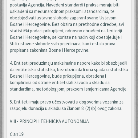
postavlja Agencija. Navedeni standardi i praksa moraju biti
usklađeni sa međunarodnom praksom i standardima, te
obezbjeđivati ustavne slobode zagarantovane Ustavom
Bosne i Hercegovine. Bez obzira na prethodne odredbe, svi
statistički podaci prikupljeni, odnosno obrađeni na teritoriji
Bosne i Hercegovine, se koriste na način koji obezbjeđuje i
štiti ustavne slobode svih pojedinaca, kao i ostala prava
propisana zakonima Bosne i Hercegovine.
4. Entiteti preduzimaju maksimalne napore kako bi obezbijedili
da entitetska statistika, bez obzira da li ona spada u statistiku
Bosne i Hercegovine, bude prikupljena, obrađena i
kompilirana od strane entitetskih zavoda u skladu sa
standardima, metodologijom, praksom i smjernicama Agencije.
5. Entiteti imaju pravo učestvovati u dogovorima vezanim za
raspojelu donacija u skladu sa članom 8. (2) (b) ovog zakona.
VIII - PRINCIPI I TEHNIČKA AUTONOMIJA
Član 19