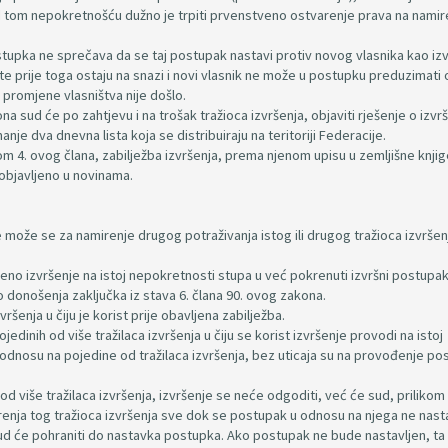
 tom nepokretnošću dužno je trpiti prvenstveno ostvarenje prava na namir
tupka ne sprečava da se taj postupak nastavi protiv novog vlasnika kao iz
te prije toga ostaju na snazi i novi vlasnik ne može u postupku preduzimati
 promjene vlasništva nije došlo.
a sud će po zahtjevu i na trošak tražioca izvršenja, objaviti rješenje o izvr
je dva dnevna lista koja se distribuiraju na teritoriji Federacije.
vom 4. ovog člana, zabilježba izvršenja, prema njenom upisu u zemljišne knjig
 objavljeno u novinama.
e može se za namirenje drugog potraživanja istog ili drugog tražioca izvršenj
ređeno izvršenje na istoj nepokretnosti stupa u već pokrenuti izvršni postupak
donošenja zaključka iz stava 6. člana 90. ovog zakona.
ršenja u čiju je korist prije obavljena zabilježba.
jedinih od više tražilaca izvršenja u čiju se korist izvršenje provodi na istoj
odnosu na pojedine od tražilaca izvršenja, bez uticaja su na provođenje po
od više tražilaca izvršenja, izvršenje se neće odgoditi, već će sud, prilikom
renja tog tražioca izvršenja sve dok se postupak u odnosu na njega ne nasta
ud će pohraniti do nastavka postupka. Ako postupak ne bude nastavljen, ta