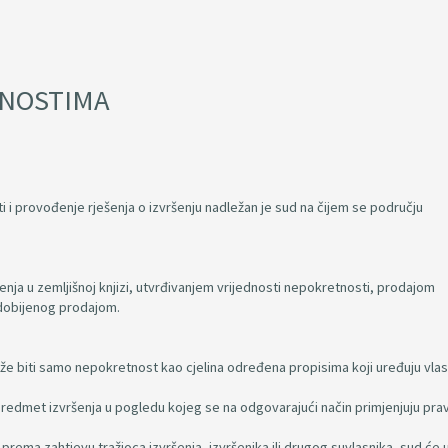
TNOSTIMA
i i provođenje rješenja o izvršenju nadležan je sud na čijem se području
nja u zemljišnoj knjizi, utvrđivanjem vrijednosti nepokretnosti, prodajom
 dobijenog prodajom.
že biti samo nepokretnost kao cjelina određena propisima koji uređuju vlasn
predmet izvršenja u pogledu kojeg se na odgovarajući način primjenjuju prav
 prema zahtjevu tražioca izvršenja, izvršenika ili drugog suvlasnika, sud će 