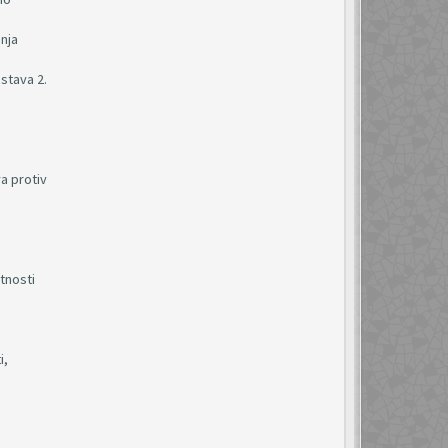
enja
stava 2.
a protiv
etnosti
i,