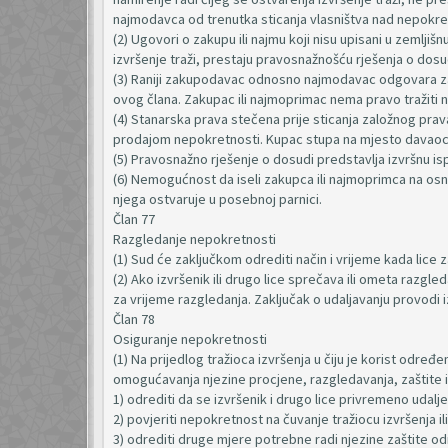
najmodavca od trenutka sticanja vlasništva nad nepokr
(2) Ugovori o zakupu ili najmu koji nisu upisani u zemljišn
izvršenje traži, prestaju pravosnažnošću rješenja o dos
(3) Raniji zakupodavac odnosno najmodavac odgovara za 
ovog člana. Zakupac ili najmoprimac nema pravo tražiti
(4) Stanarska prava stečena prije sticanja založnog prava
prodajom nepokretnosti. Kupac stupa na mjesto davaoca
(5) Pravosnažno rješenje o dosudi predstavlja izvršnu isp
(6) Nemogućnost da iseli zakupca ili najmoprimca na osn
njega ostvaruje u posebnoj parnici.
Član 77
Razgledanje nepokretnosti
(1) Sud će zaključkom odrediti način i vrijeme kada lic
(2) Ako izvršenik ili drugo lice sprečava ili ometa razgle
za vrijeme razgledanja. Zaključak o udaljavanju provodi i
Član 78
Osiguranje nepokretnosti
(1) Na prijedlog tražioca izvršenja u čiju je korist odr
omogućavanja njezine procjene, razgledavanja, zaštite i 
1) odrediti da se izvršenik i drugo lice privremeno udalj
2) povjeriti nepokretnost na čuvanje tražiocu izvršenja il
3) odrediti druge mjere potrebne radi njezine zaštite