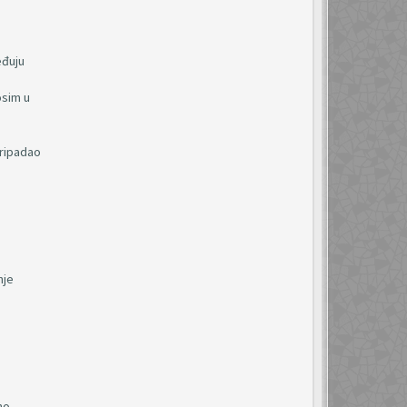
eđuju
osim u
pripadao
nje
no