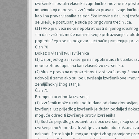
izvršenika i ostalih vlasnika zajedničke imovine ne posto
imovine koji osporava izvršenikova prava na zajedničku 
kao i na prava vlasnika zajedničke imovine da u njoj tr
se uređuje postupanje suda po prigovoru trećih lica.
(11) Ako je u vezi neke nepokretnosti ili njenog idealno
tim da izvršenik može namiriti svoje potraživanje iz pl
pogledu čega se na odgovarajući način primjenjuju pravi
Član 70
Dokaz o vlasništvu izvršenika
(1) Uz prijedlog za izvršenje na nepokretnosti tražilac i
nepokretnost upisana kao vlasništvo izvršenika.
(2) Ako je pravo na nepokretnosti iz stava 1. ovog člana 
udovoljiti samo ako su, po utvrđenju izvršenikove imovi
zemljišnoknjižnog stanja.
Član 71
Promjena predmeta izvršenja
(1) Izvršenik može u roku od tri dana od dana dostavljan
izvršenja. Uz prijedlog izvršenik je dužan podnijeti d
moguće odrediti izvršenje protiv izvršenika.
(2) Sud će prijedlog dostaviti tražiocu izvršenja koji se 
izvršenja može postaviti zahtjev za naknadu troškova za
naknadu štete koju bi mogao trpjeti zbog promjene pre