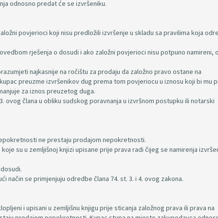
šenja odnosno predat će se izvršeniku.
ložni povjerioci koji nisu predložili izvršenje u skladu sa pravilima koja odr
rovedbom rješenja o dosudi i ako založni povjerioci nisu potpuno namireni, 
orazumjeti najkasnije na ročištu za prodaju da založno pravo ostane na
 kupac preuzme izvršenikov dug prema tom povjeriocu u iznosu koji bi mu 
manjuje za iznos preuzetog duga.
a 3. ovog člana u obliku sudskog poravnanja u izvršnom postupku ili notarski
a nepokretnosti ne prestaju prodajom nepokretnosti.
koje su u zemljišnoj knjizi upisane prije prava radi čijeg se namirenja izvrše
 dosudi.
ući način se primjenjuju odredbe člana 74. st. 3. i 4. ovog zakona.
opljeni i upisani u zemljišnu knjigu prije sticanja založnog prava ili prava na
 prestaju prodajom nepokretnosti. Kupac stupa na mjesto zakupodavca odnos