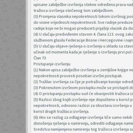
upisane zabilježbe izvršenja stekne određena prava nad
tražioca izvršenja stečenog tom zabilježbom.
(3) Promjena vlasnika nepokretnosti tokom izvršnog pos
do visine vrijednosti nepokretnosti. Sve radnje preduze
radnje koje ne bi mogao preduzeti prijašnji vlasnik da do
(4) U slučaju predviđenim stavom 4. člana 113. ovog zakon
službenom glasilu Federacije Bosne i Hercegovine i najman
(5) U slučaju objave rješenja o izvršenju u skladu sa sta
učinak od momenta kada je rješenje o izvršenju prvi put
Član 73
Pristupanje izvršenju
(1) Nakon upisa zabilježbe izvršenja u zemljišne knjige n
nepokretnosti provesti poseban izvršni postupak.
(2) Tražilac izvršenja za čije je potraživanje kasnije od
(3) Pokrenutom izvršnom postupku može se pristupiti do 
(4) O pristupanju postupku sud će obavijestiti tražioca izv
(5) Razlozi zbog kojih izvršenje nije dopušteno u korist po
nepokretnosti, odnosno razlozi za obustavu izvršenja u 
korist drugih tražilaca izvršenja.
(6) Ako se razlog za odlaganje izvršenja tiče samo nekih 
donošenja rješenja o namirenju, odrediti odlaganje nami
Sredstva namijenjena namirenju tog tražioca izvršenja s