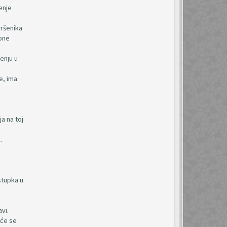
enje
vršenika
 one
šenju u
e, ima
a na toj
.
stupka u
vi.
 će se