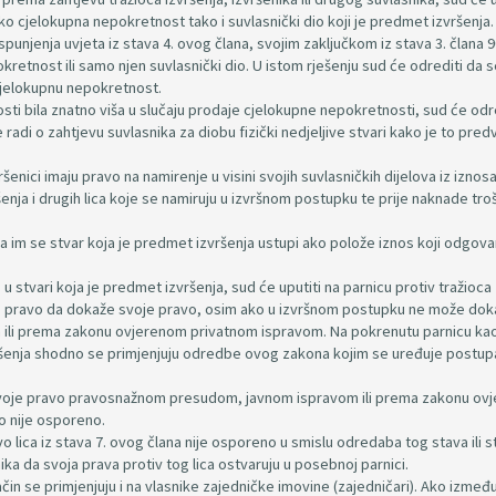
ko cjelokupna nepokretnost tako i suvlasnički dio koji je predmet izvršenja.
ispunjenja uvjeta iz stava 4. ovog člana, svojim zaključkom iz stava 3. člana 
kretnost ili samo njen suvlasnički dio. U istom rješenju sud će odrediti da 
 cjelokupnu nepokretnost.
osti bila znatno viša u slučaju prodaje cjelokupne nepokretnosti, sud će odr
adi o zahtjevu suvlasnika za diobu fizički nedjeljive stvari kako je to pre
vršenici imaju pravo na namirenje u visini svojih suvlasničkih dijelova iz iznos
enja i drugih lica koje se namiruju u izvršnom postupku te prije naknade tr
i da im se stvar koja je predmet izvršenja ustupi ako polože iznos koji odgova
o u stvari koja je predmet izvršenja, sud će uputiti na parnicu protiv tražioca
ovo pravo da dokaže svoje pravo, osim ako u izvršnom postupku ne može dok
li prema zakonu ovjerenom privatnom ispravom. Na pokrenutu parnicu kao
vršenja shodno se primjenjuju odredbe ovog zakona kojim se uređuje postup
i svoje pravo pravosnažnom presudom, javnom ispravom ili prema zakonu o
o nije osporeno.
 lica iz stava 7. ovog člana nije osporeno u smislu odredaba tog stava ili s
nika da svoja prava protiv tog lica ostvaruju u posebnoj parnici.
čin se primjenjuju i na vlasnike zajedničke imovine (zajedničari). Ako izmeđ