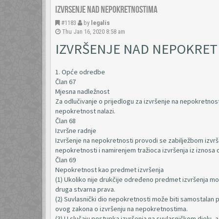
Izvrsenje nad nepokretnostima
#1183
by
legalis
Thu Jan 16, 2020 8:58 am
IZVRŠENJE NAD NEPOKRE
1. Opće odredbe
Član 67
Mjesna nadležnost
Za odlučivanje o prijedlogu za izvršenje na nepokretnost
nepokretnost nalazi.
Član 68
Izvršne radnje
Izvršenje na nepokretnosti provodi se zabilježbom izvrše
nepokretnosti i namirenjem tražioca izvršenja iz iznosa
Član 69
Nepokretnost kao predmet izvršenja
(1) Ukoliko nije drukčije određeno predmet izvršenja mo
druga stvarna prava.
(2) Suvlasnički dio nepokretnosti može biti samostalan 
ovog zakona o izvršenju na nepokretnostima.
(3) U slučaju postupka izvršenja na suvlasničkom djelu, a