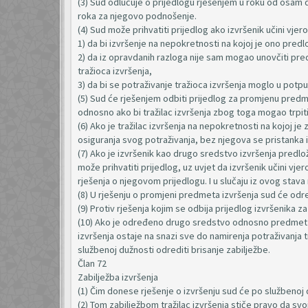
(3) Sud odlučuje o prijedlogu rješenjem u roku od osam d
roka za njegovo podnošenje.
(4) Sud može prihvatiti prijedlog ako izvršenik učini vjer
1) da bi izvršenje na nepokretnosti na kojoj je ono pred
2) da iz opravdanih razloga nije sam mogao unovčiti pre
tražioca izvršenja,
3) da bi se potraživanje tražioca izvršenja moglo u potp
(5) Sud će rješenjem odbiti prijedlog za promjenu predmet
odnosno ako bi tražilac izvršenja zbog toga mogao trpiti 
(6) Ako je tražilac izvršenja na nepokretnosti na kojoj j
osiguranja svog potraživanja, bez njegova se pristanka
(7) Ako je izvršenik kao drugo sredstvo izvršenja predlož
može prihvatiti prijedlog, uz uvjet da izvršenik učini v
rješenja o njegovom prijedlogu. I u slučaju iz ovog stava mo
(8) U rješenju o promjeni predmeta izvršenja sud će od
(9) Protiv rješenja kojim se odbija prijedlog izvršenika z
(10) Ako je određeno drugo sredstvo odnosno predmet i
izvršenja ostaje na snazi sve do namirenja potraživanja 
službenoj dužnosti odrediti brisanje zabilježbe.
Član 72
Zabilježba izvršenja
(1) Čim donese rješenje o izvršenju sud će po službenoj du
(2) Tom zabilježbom tražilac izvršenja stiče pravo da svo