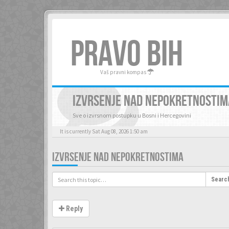
PRAVO BIH
Vaš pravni kompas
IZVRSENJE NAD NEPOKRETNOSTIM
Sve o izvrsnom postupku u Bosni i Hercegovini
It is currently Sat Aug 08, 2026 1:50 am
IZVRSENJE NAD NEPOKRETNOSTIMA
Searc
Reply