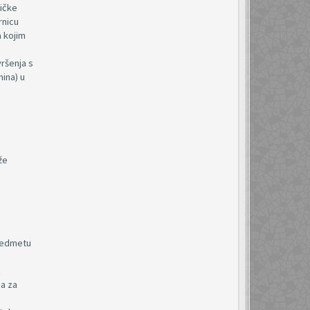
ničke
rnicu
a kojim
vršenja s
ina) u
že
predmetu
c
ja za