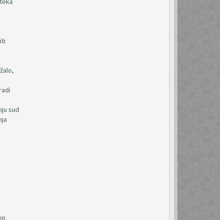
steka
ti
žalo,
radi
nju sud
nja
on