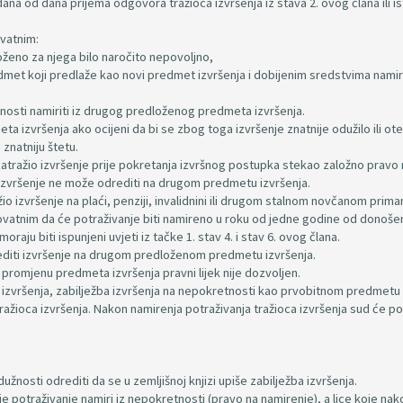
ana od dana prijema odgovora tražioca izvršenja iz stava 2. ovog člana ili i
ovatnim:
loženo za njega bilo naročito nepovoljno,
dmet koji predlaže kao novi predmet izvršenja i dobijenim sredstvima namiri
unosti namiriti iz drugog predloženog predmeta izvršenja.
a izvršenja ako ocijeni da bi se zbog toga izvršenje znatnije odužilo ili ote
znatniju štetu.
e zatražio izvršenje prije pokretanja izvršnog postupka stekao založno pravo 
 izvršenje ne može odrediti na drugom predmetu izvršenja.
io izvršenje na plaći, penziji, invalidnini ili drugom stalnom novčanom prima
jerovatnim da će potraživanje biti namireno u roku od jedne godine od donoše
raju biti ispunjeni uvjeti iz tačke 1. stav 4. i stav 6. ovog člana.
rediti izvršenje na drugom predloženom predmetu izvršenja.
a promjenu predmeta izvršenja pravni lijek nije dozvoljen.
zvršenja, zabilježba izvršenja na nepokretnosti kao prvobitnom predmetu
tražioca izvršenja. Nakon namirenja potraživanja tražioca izvršenja sud će po
žnosti odrediti da se u zemljišnoj knjizi upiše zabilježba izvršenja.
je potraživanje namiri iz nepokretnosti (pravo na namirenje), a lice koje nak