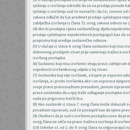
rješenju o izvršenju odrediti da se na prodaju ponude ka
rješenju o izvršenju sud će naznačiti i da će, zavisno od 
zakona odlučiti da li je predmet prodaje cjelokupna nepo
zabilježba izvršenja iz člana 72. ovog zakona odnosi na
(4) Ako bi prodajna cijena suvlasničkog dijela nepokretn
prodaju cjelokupne nepokretnosti postupajući kao da se r
propisima koji uređuju suvlasničke odnose.
(5) U slučaju iz stava 4. ovog člana suvlasnici koji nisu iz
dobivenog prodajom stvari prije namirenja tražioca izvrš
izvršnog postupka.
(6) Suvlasnici koji nisu izvršenici imaju pravo zahtijevat
vrijednosti izvršenikovog udjela u toj stvari.
(7) Suvlasnika koji nije izvršenik, a kojem je osporen udi
izvršenja, a i protiv izvršenika ako i on osporava njeg
svoje pravo pravosnažnom presudom, javnom ispravom i
prava suvlasnika da u njoj traže odlaganje postupka iz
suda po prigovoru trećih lica.
(8) Ako suvlasnik iz stava 7. ovog člana može dokazat
privatnom ispravom, sud će postupiti kao da njeno prav
(9) Okolnost da je sud u izvršnom postupku uzeo da pravo
ovog člana ne utiče na pravo tražioca izvršenja ili izvrše
(10) Odrebe st. od 2. do 9. ovog člana na odgovarajući na