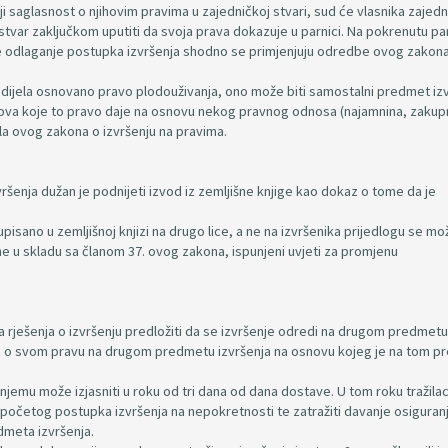
ji saglasnost o njihovim pravima u zajedničkoj stvari, sud će vlasnika zajed
stvar zaključkom uputiti da svoja prava dokazuje u parnici. Na pokrenutu pa
aže odlaganje postupka izvršenja shodno se primjenjuju odredbe ovog zakon
g dijela osnovano pravo plodouživanja, ono može biti samostalni predmet iz
odova koje to pravo daje na osnovu nekog pravnog odnosa (najamnina, zakupn
la ovog zakona o izvršenju na pravima.
zvršenja dužan je podnijeti izvod iz zemljišne knjige kao dokaz o tome da je
upisano u zemljišnoj knjizi na drugo lice, a ne na izvršenika prijedlogu se mo
ne u skladu sa članom 37. ovog zakona, ispunjeni uvjeti za promjenu
ja rješenja o izvršenju predložiti da se izvršenje odredi na drugom predmetu
okaz o svom pravu na drugom predmetu izvršenja na osnovu kojeg je na tom 
o njemu može izjasniti u roku od tri dana od dana dostave. U tom roku tražila
početog postupka izvršenja na nepokretnosti te zatražiti davanje osiguran
dmeta izvršenja.