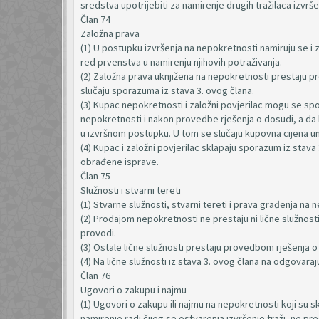
sredstva upotrijebiti za namirenje drugih tražilaca izvr
Član 74
Založna prava
(1) U postupku izvršenja na nepokretnosti namiruju se i za
red prvenstva u namirenju njihovih potraživanja.
(2) Založna prava uknjižena na nepokretnosti prestaju p
slučaju sporazuma iz stava 3. ovog člana.
(3) Kupac nepokretnosti i založni povjerilac mogu se sp
nepokretnosti i nakon provedbe rješenja o dosudi, a da
u izvršnom postupku. U tom se slučaju kupovna cijena u
(4) Kupac i založni povjerilac sklapaju sporazum iz stav
obrađene isprave.
Član 75
Služnosti i stvarni tereti
(1) Stvarne služnosti, stvarni tereti i prava građenja n
(2) Prodajom nepokretnosti ne prestaju ni lične služnosti 
provodi.
(3) Ostale lične služnosti prestaju provedbom rješenja o
(4) Na lične služnosti iz stava 3. ovog člana na odgovaraj
Član 76
Ugovori o zakupu i najmu
(1) Ugovori o zakupu ili najmu na nepokretnosti koji su skl
namirenje radi čijeg se ostvarenja izvršenje traži, ne