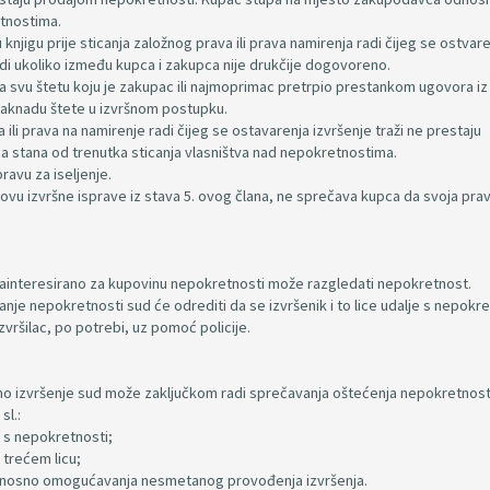
etnostima.
u knjigu prije sticanja založnog prava ili prava namirenja radi čijeg se ostvar
udi ukoliko između kupca i zakupca nije drukčije dogovoreno.
svu štetu koju je zakupac ili najmoprimac pretrpio prestankom ugovora iz 
 naknadu štete u izvršnom postupku.
 ili prava na namirenje radi čijeg se ostavarenja izvršenje traži ne prestaju
 stana od trenutka sticanja vlasništva nad nepokretnostima.
ravu za iseljenje.
ovu izvršne isprave iz stava 5. ovog člana, ne sprečava kupca da svoja prav
e zainteresirano za kupovinu nepokretnosti može razgledati nepokretnost.
danje nepokretnosti sud će odrediti da se izvršenik i to lice udalje s nepokr
zvršilac, po potrebi, uz pomoć policije.
eđeno izvršenje sud može zaključkom radi sprečavanja oštećenja nepokretnost
sl.:
e s nepokretnosti;
i trećem licu;
 odnosno omogućavanja nesmetanog provođenja izvršenja.