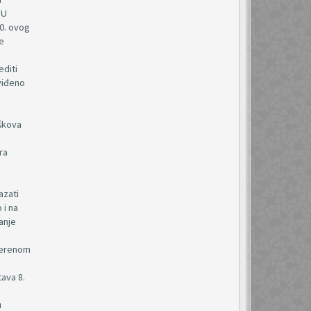
 U
90. ovog
se
editi
dviđeno
a
oškova
ra
azati
 i na
anje
vjerenom
tava 8.
u