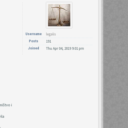
Username
legalis
Posts
191
Joined
Thu Apr 04, 2019 9:01 pm
ištvo i
ila
u