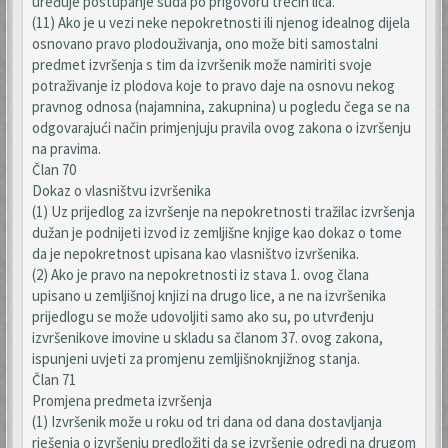
uređuje postupanje suda po prigovoru trećih lica.
(11) Ako je u vezi neke nepokretnosti ili njenog idealnog dijela
osnovano pravo plodouživanja, ono može biti samostalni
predmet izvršenja s tim da izvršenik može namiriti svoje
potraživanje iz plodova koje to pravo daje na osnovu nekog
pravnog odnosa (najamnina, zakupnina) u pogledu čega se na
odgovarajući način primjenjuju pravila ovog zakona o izvršenju
na pravima.
Član 70
Dokaz o vlasništvu izvršenika
(1) Uz prijedlog za izvršenje na nepokretnosti tražilac izvršenja
dužan je podnijeti izvod iz zemljišne knjige kao dokaz o tome
da je nepokretnost upisana kao vlasništvo izvršenika.
(2) Ako je pravo na nepokretnosti iz stava 1. ovog člana
upisano u zemljišnoj knjizi na drugo lice, a ne na izvršenika
prijedlogu se može udovoljiti samo ako su, po utvrđenju
izvršenikove imovine u skladu sa članom 37. ovog zakona,
ispunjeni uvjeti za promjenu zemljišnoknjižnog stanja.
Član 71
Promjena predmeta izvršenja
(1) Izvršenik može u roku od tri dana od dana dostavljanja
rješenja o izvršenju predložiti da se izvršenje odredi na drugom