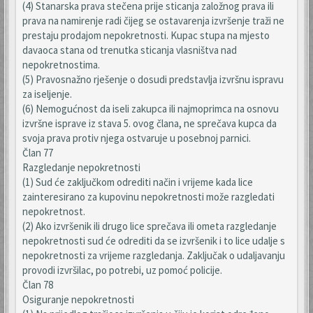
(4) Stanarska prava stečena prije sticanja založnog prava ili
prava na namirenje radi čijeg se ostavarenja izvršenje traži ne
prestaju prodajom nepokretnosti. Kupac stupa na mjesto
davaoca stana od trenutka sticanja vlasništva nad
nepokretnostima.
(5) Pravosnažno rješenje o dosudi predstavlja izvršnu ispravu
za iseljenje.
(6) Nemogućnost da iseli zakupca ili najmoprimca na osnovu
izvršne isprave iz stava 5. ovog člana, ne sprečava kupca da
svoja prava protiv njega ostvaruje u posebnoj parnici.
Član 77
Razgledanje nepokretnosti
(1) Sud će zaključkom odrediti način i vrijeme kada lice
zainteresirano za kupovinu nepokretnosti može razgledati
nepokretnost.
(2) Ako izvršenik ili drugo lice sprečava ili ometa razgledanje
nepokretnosti sud će odrediti da se izvršenik i to lice udalje s
nepokretnosti za vrijeme razgledanja. Zaključak o udaljavanju
provodi izvršilac, po potrebi, uz pomoć policije.
Član 78
Osiguranje nepokretnosti