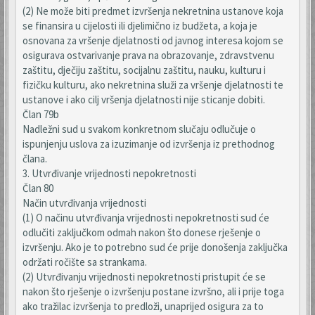
(2) Ne može biti predmet izvršenja nekretnina ustanove koja
se finansira u cijelosti ili djelimično iz budžeta, a koja je
osnovana za vršenje djelatnosti od javnog interesa kojom se
osigurava ostvarivanje prava na obrazovanje, zdravstvenu
zaštitu, dječiju zaštitu, socijalnu zaštitu, nauku, kulturu i
fizičku kulturu, ako nekretnina služi za vršenje djelatnosti te
ustanove i ako cilj vršenja djelatnosti nije sticanje dobiti.
Član 79b
Nadležni sud u svakom konkretnom slučaju odlučuje o
ispunjenju uslova za izuzimanje od izvršenja iz prethodnog
člana.
3. Utvrđivanje vrijednosti nepokretnosti
Član 80
Način utvrđivanja vrijednosti
(1) O načinu utvrđivanja vrijednosti nepokretnosti sud će
odlučiti zaključkom odmah nakon što donese rješenje o
izvršenju. Ako je to potrebno sud će prije donošenja zaključka
održati ročište sa strankama.
(2) Utvrđivanju vrijednosti nepokretnosti pristupit će se
nakon što rješenje o izvršenju postane izvršno, ali i prije toga
ako tražilac izvršenja to predloži, unaprijed osigura za to