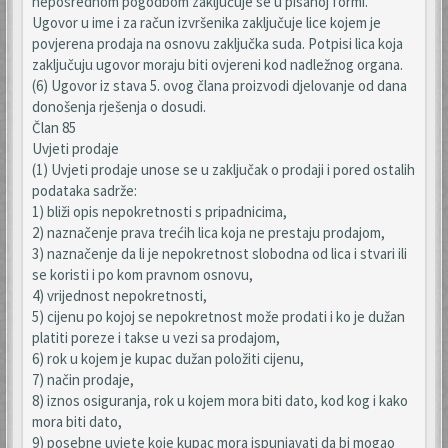
neposrednom pogodbom zaključuje se u pisanoj formi.
Ugovor u ime i za račun izvršenika zaključuje lice kojem je
povjerena prodaja na osnovu zaključka suda. Potpisi lica koja
zaključuju ugovor moraju biti ovjereni kod nadležnog organa.
(6) Ugovor iz stava 5. ovog člana proizvodi djelovanje od dana
donošenja rješenja o dosudi.
Član 85
Uvjeti prodaje
(1) Uvjeti prodaje unose se u zaključak o prodaji i pored ostalih
podataka sadrže:
1) bliži opis nepokretnosti s pripadnicima,
2) naznačenje prava trećih lica koja ne prestaju prodajom,
3) naznačenje da li je nepokretnost slobodna od lica i stvari ili
se koristi i po kom pravnom osnovu,
4) vrijednost nepokretnosti,
5) cijenu po kojoj se nepokretnost može prodati i ko je dužan
platiti poreze i takse u vezi sa prodajom,
6) rok u kojem je kupac dužan položiti cijenu,
7) način prodaje,
8) iznos osiguranja, rok u kojem mora biti dato, kod kog i kako
mora biti dato,
9) posebne uvjete koje kupac mora ispunjavati da bi mogao