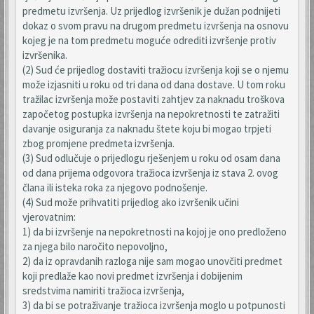
predmetu izvršenja. Uz prijedlog izvršenik je dužan podnijeti
dokaz o svom pravu na drugom predmetu izvršenja na osnovu
kojeg je na tom predmetu moguće odrediti izvršenje protiv
izvršenika.
(2) Sud će prijedlog dostaviti tražiocu izvršenja koji se o njemu
može izjasniti u roku od tri dana od dana dostave. U tom roku
tražilac izvršenja može postaviti zahtjev za naknadu troškova
započetog postupka izvršenja na nepokretnosti te zatražiti
davanje osiguranja za naknadu štete koju bi mogao trpjeti
zbog promjene predmeta izvršenja.
(3) Sud odlučuje o prijedlogu rješenjem u roku od osam dana
od dana prijema odgovora tražioca izvršenja iz stava 2. ovog
člana ili isteka roka za njegovo podnošenje.
(4) Sud može prihvatiti prijedlog ako izvršenik učini
vjerovatnim:
1) da bi izvršenje na nepokretnosti na kojoj je ono predloženo
za njega bilo naročito nepovoljno,
2) da iz opravdanih razloga nije sam mogao unovčiti predmet
koji predlaže kao novi predmet izvršenja i dobijenim
sredstvima namiriti tražioca izvršenja,
3) da bi se potraživanje tražioca izvršenja moglo u potpunosti