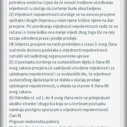
potrebna sredstva i izjavi da će snositi troškove utvrđivanja
vrijednosti i u slučaju da izvršenje bude obustavljeno.
(3) Vrijednost nepokretnosti utvrđuje se na osnovu procjene
vještaka i drugih činjenica u visini njene tržišne cijene na dan
procjene. Pri utvrđivanju vrijednosti nepokretnosti vodit će se
računa i o tome koliko ona manje vrijedi zbog toga što na njoj
ostaju određena prava i poslije prodaje.
(4) Umjesto procjene na način predviđen u stavu 3. ovog člana
sud može dostavu podataka o vrijednosti nepokretnosti
zatražiti od nadležnog organa poreske uprave.
(5) U postupku izvršenja na suvlasničkom dijelu iz člana 69.
ovog zakona procjena će sadržavati utvrđene vrijednosti i za
cjelokupnu nepokretnost i za suvlasnički dio, te vrijednost
suvlasničkog dijela koja bi se dobila u slučaju prodaje
cjelokupne nepokretnosti, u skladu sa stavom 4. člana 69.
ovog zakona.
(6) Odredbe st. od 1. do 4. ovog člana neće se primjenjivati
ukoliko stranke i druga lica koja se u izvršnom postupku
namiruju postignu sporazum o vrijednosti nepokretnosti.
Član 81
Prigovor nedostatka pokrića