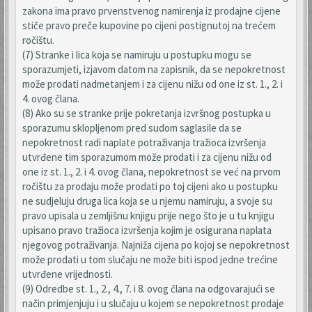
zakona ima pravo prvenstvenog namirenja iz prodajne cijene
stiče pravo preče kupovine po cijeni postignutoj na trećem
ročištu.
(7) Stranke i lica koja se namiruju u postupku mogu se
sporazumjeti, izjavom datom na zapisnik, da se nepokretnost
može prodati nadmetanjem i za cijenu nižu od one iz st. 1., 2. i
4. ovog člana.
(8) Ako su se stranke prije pokretanja izvršnog postupka u
sporazumu sklopljenom pred sudom saglasile da se
nepokretnost radi naplate potraživanja tražioca izvršenja
utvrđene tim sporazumom može prodati i za cijenu nižu od
one iz st. 1., 2. i 4. ovog člana, nepokretnost se već na prvom
ročištu za prodaju može prodati po toj cijeni ako u postupku
ne sudjeluju druga lica koja se u njemu namiruju, a svoje su
pravo upisala u zemljišnu knjigu prije nego što je u tu knjigu
upisano pravo tražioca izvršenja kojim je osigurana naplata
njegovog potraživanja. Najniža cijena po kojoj se nepokretnost
može prodati u tom slučaju ne može biti ispod jedne trećine
utvrđene vrijednosti.
(9) Odredbe st. 1., 2., 4., 7. i 8. ovog člana na odgovarajući se
način primjenjuju i u slučaju u kojem se nepokretnost prodaje