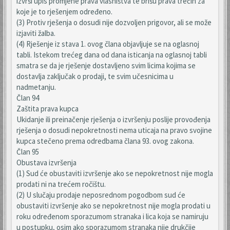
izvrši upis promjene prava vlasništva te brišu prava trećih za
koje je to rješenjem određeno.
(3) Protiv rješenja o dosudi nije dozvoljen prigovor, ali se može
izjaviti žalba.
(4) Rješenje iz stava 1. ovog člana objavljuje se na oglasnoj
tabli. Istekom trećeg dana od dana isticanja na oglasnoj tabli
smatra se da je rješenje dostavljeno svim licima kojima se
dostavlja zaključak o prodaji, te svim učesnicima u
nadmetanju.
Član 94
Zaštita prava kupca
Ukidanje ili preinačenje rješenja o izvršenju poslije provođenja
rješenja o dosudi nepokretnosti nema uticaja na pravo svojine
kupca stečeno prema odredbama člana 93. ovog zakona.
Član 95
Obustava izvršenja
(1) Sud će obustaviti izvršenje ako se nepokretnost nije mogla
prodati ni na trećem ročištu.
(2) U slučaju prodaje neposrednom pogodbom sud će
obustaviti izvršenje ako se nepokretnost nije mogla prodati u
roku određenom sporazumom stranaka i lica koja se namiruju
u postupku, osim ako sporazumom stranaka nije drukčije