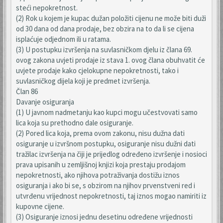
steći nepokretnost.
(2) Rok u kojem je kupac dužan položiti cijenu ne može biti duži
od 30 dana od dana prodaje, bez obzira na to da li se cijena
isplaćuje odjednom ili u ratama.
(3) U postupku izvršenja na suvlasničkom djelu iz člana 69.
ovog zakona uvjeti prodaje iz stava 1. ovog člana obuhvatit će
uvjete prodaje kako cjelokupne nepokretnosti, tako i
suvlasničkog dijela koji je predmet izvršenja.
Član 86
Davanje osiguranja
(1) U javnom nadmetanju kao kupci mogu učestvovati samo
lica koja su prethodno dale osiguranje.
(2) Pored lica koja, prema ovom zakonu, nisu dužna dati
osiguranje u izvršnom postupku, osiguranje nisu dužni dati
tražilac izvršenja na čiji je prijedlog određeno izvršenje i nosioci
prava upisanih u zemljišnoj knjizi koja prestaju prodajom
nepokretnosti, ako njihova potraživanja dostižu iznos
osiguranja i ako bi se, s obzirom na njihov prvenstveni red i
utvrđenu vrijednost nepokretnosti, taj iznos mogao namiriti iz
kupovne cijene.
(3) Osiguranje iznosi jednu desetinu određene vrijednosti