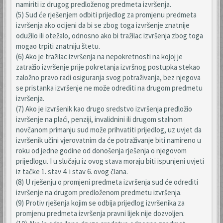
namiriti iz drugog predloženog predmeta izvršenja.
(5) Sud će rješenjem odbiti prijedlog za promjenu predmeta
izvršenja ako ocijeni da bi se zbog toga izvršenje znatnije
odužilo ili otežalo, odnosno ako bi tražilac izvršenja zbog toga
mogao trpiti znatniju štetu.
(6) Ako je tražilac izvršenja na nepokretnosti na kojoj je
zatražio izvršenje prije pokretanja izvršnog postupka stekao
založno pravo radi osiguranja svog potraživanja, bez njegova
se pristanka izvršenje ne može odrediti na drugom predmetu
izvršenja.
(7) Ako je izvršenik kao drugo sredstvo izvršenja predložio
izvršenje na plaći, penziji, invalidnini ili drugom stalnom
novčanom primanju sud može prihvatiti prijedlog, uz uvjet da
izvršenik učini vjerovatnim da će potraživanje biti namireno u
roku od jedne godine od donošenja rješenja o njegovom
prijedlogu. I u slučaju iz ovog stava moraju biti ispunjeni uvjeti
iz tačke 1. stav 4. i stav 6. ovog člana.
(8) U rješenju o promjeni predmeta izvršenja sud će odrediti
izvršenje na drugom predloženom predmetu izvršenja.
(9) Protiv rješenja kojim se odbija prijedlog izvršenika za
promjenu predmeta izvršenja pravni lijek nije dozvoljen.