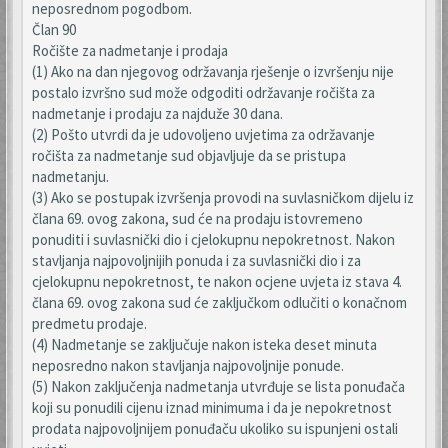
neposrednom pogodbom.
Član 90
Ročište za nadmetanje i prodaja
(1) Ako na dan njegovog održavanja rješenje o izvršenju nije
postalo izvršno sud može odgoditi održavanje ročišta za
nadmetanje i prodaju za najduže 30 dana.
(2) Pošto utvrdi da je udovoljeno uvjetima za održavanje
ročišta za nadmetanje sud objavljuje da se pristupa
nadmetanju.
(3) Ako se postupak izvršenja provodi na suvlasničkom dijelu iz
člana 69. ovog zakona, sud će na prodaju istovremeno
ponuditi i suvlasnički dio i cjelokupnu nepokretnost. Nakon
stavljanja najpovoljnijih ponuda i za suvlasnički dio i za
cjelokupnu nepokretnost, te nakon ocjene uvjeta iz stava 4.
člana 69. ovog zakona sud će zaključkom odlučiti o konačnom
predmetu prodaje.
(4) Nadmetanje se zaključuje nakon isteka deset minuta
neposredno nakon stavljanja najpovoljnije ponude.
(5) Nakon zaključenja nadmetanja utvrđuje se lista ponuđača
koji su ponudili cijenu iznad minimuma i da je nepokretnost
prodata najpovoljnijem ponuđaču ukoliko su ispunjeni ostali