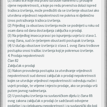
(1) Svako lice koje ima pravo da bude namireno iz prodajne
cijene nepokretnosti, a koje po redu prvenstva dolazi ispred
tražioca izvršenja, može predložiti da se izvršenje obustavi ako
utvrđena vrijednost nepokretnosti ne pokriva ni djelimično
iznos potraživanja tražioca izvršenja.
(2) Prijedlog za obustavu izvršenja može se podnijeti u roku od
osam dana od dana dostavljanja zaključka o prodaji.
(3) Na prijedlog imaoca prava i po ispunjenju uvjeta iz stava 1.
ovog člana, sud će rješenjem obustaviti postupak izvršenja.
(4) U slučaju obustave izvršenja iz stava 1. ovog člana troškove
postupka snosi tražilac izvršenja koji je pokrenuo izvršenje.
4. Prodaja nepokretnosti
Član 82
Zaključak o prodaji
(1) Nakon provođenja postupka za utvrđivanje vrijednosti
nepokretnosti sud donosi zaključak o prodaji nepokretnosti
kojim se utvrđuje vrijednost nepokretnosti i određuju način i
uvjeti prodaje, te vrijeme i mjesto prodaje, ako se prodaja vrši
putem javnog nadmetanja.
(2) U postupku izvršenja na suvlasničkom dijelu iz člana 69.
ovog zakona zaključak o prodaji će sadržavati odvojene
podatke i za cjelokupnu nepokretnost i za suvlasnički dio koji