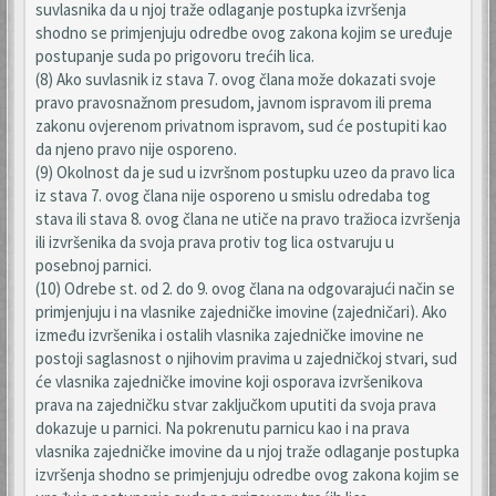
suvlasnika da u njoj traže odlaganje postupka izvršenja
shodno se primjenjuju odredbe ovog zakona kojim se uređuje
postupanje suda po prigovoru trećih lica.
(8) Ako suvlasnik iz stava 7. ovog člana može dokazati svoje
pravo pravosnažnom presudom, javnom ispravom ili prema
zakonu ovjerenom privatnom ispravom, sud će postupiti kao
da njeno pravo nije osporeno.
(9) Okolnost da je sud u izvršnom postupku uzeo da pravo lica
iz stava 7. ovog člana nije osporeno u smislu odredaba tog
stava ili stava 8. ovog člana ne utiče na pravo tražioca izvršenja
ili izvršenika da svoja prava protiv tog lica ostvaruju u
posebnoj parnici.
(10) Odrebe st. od 2. do 9. ovog člana na odgovarajući način se
primjenjuju i na vlasnike zajedničke imovine (zajedničari). Ako
između izvršenika i ostalih vlasnika zajedničke imovine ne
postoji saglasnost o njihovim pravima u zajedničkoj stvari, sud
će vlasnika zajedničke imovine koji osporava izvršenikova
prava na zajedničku stvar zaključkom uputiti da svoja prava
dokazuje u parnici. Na pokrenutu parnicu kao i na prava
vlasnika zajedničke imovine da u njoj traže odlaganje postupka
izvršenja shodno se primjenjuju odredbe ovog zakona kojim se