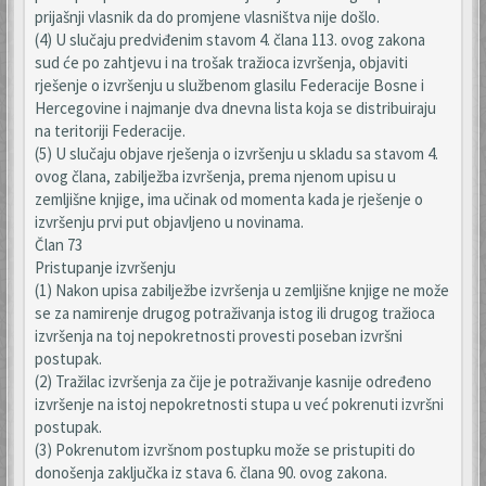
prijašnji vlasnik da do promjene vlasništva nije došlo.
(4) U slučaju predviđenim stavom 4. člana 113. ovog zakona
sud će po zahtjevu i na trošak tražioca izvršenja, objaviti
rješenje o izvršenju u službenom glasilu Federacije Bosne i
Hercegovine i najmanje dva dnevna lista koja se distribuiraju
na teritoriji Federacije.
(5) U slučaju objave rješenja o izvršenju u skladu sa stavom 4.
ovog člana, zabilježba izvršenja, prema njenom upisu u
zemljišne knjige, ima učinak od momenta kada je rješenje o
izvršenju prvi put objavljeno u novinama.
Član 73
Pristupanje izvršenju
(1) Nakon upisa zabilježbe izvršenja u zemljišne knjige ne može
se za namirenje drugog potraživanja istog ili drugog tražioca
izvršenja na toj nepokretnosti provesti poseban izvršni
postupak.
(2) Tražilac izvršenja za čije je potraživanje kasnije određeno
izvršenje na istoj nepokretnosti stupa u već pokrenuti izvršni
postupak.
(3) Pokrenutom izvršnom postupku može se pristupiti do
donošenja zaključka iz stava 6. člana 90. ovog zakona.