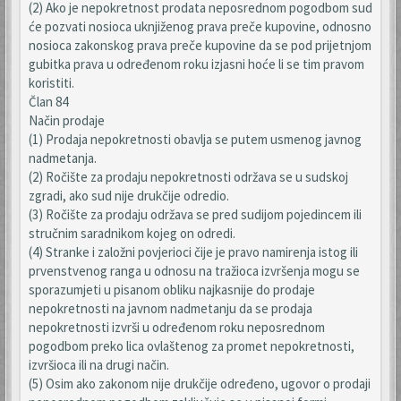
(2) Ako je nepokretnost prodata neposrednom pogodbom sud
će pozvati nosioca uknjiženog prava preče kupovine, odnosno
nosioca zakonskog prava preče kupovine da se pod prijetnjom
gubitka prava u određenom roku izjasni hoće li se tim pravom
koristiti.
Član 84
Način prodaje
(1) Prodaja nepokretnosti obavlja se putem usmenog javnog
nadmetanja.
(2) Ročište za prodaju nepokretnosti održava se u sudskoj
zgradi, ako sud nije drukčije odredio.
(3) Ročište za prodaju održava se pred sudijom pojedincem ili
stručnim saradnikom kojeg on odredi.
(4) Stranke i založni povjerioci čije je pravo namirenja istog ili
prvenstvenog ranga u odnosu na tražioca izvršenja mogu se
sporazumjeti u pisanom obliku najkasnije do prodaje
nepokretnosti na javnom nadmetanju da se prodaja
nepokretnosti izvrši u određenom roku neposrednom
pogodbom preko lica ovlaštenog za promet nepokretnosti,
izvršioca ili na drugi način.
(5) Osim ako zakonom nije drukčije određeno, ugovor o prodaji