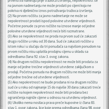
prvenstva namiruju prije tražioca izvršenja, nepokretnost se
na javnom nadmetanju ne može prodati po cijeni koja ne
pokriva ni djelimično iznos potraživanja tražioca izvršenja.
(2) Na prvom ročištu za javno nadmetanje ne može se
nepokretnost prodati ispod polovine utvrđene vrijednosti.
Početne ponude za prvo ročište na iznose manje od jedne
polovine utvrđene vrijednosti neće biti razmatrane.
(3) Ako se nepokretnost ne proda na prvom sud će zakazati
drugo ročište u roku od 30 dana. Sud će zakazati ročište u
istom roku i u slučaju da tri ponuđača sa najvišom ponudom na
prvom ročištu nisu uplatila prodajnu cijenu u skladu sa
odredbama člana 92. stav 3. ovog zakona.
(4) Na drugom ročištu nepokretnost ne može biti prodata za
manje od jedne trećine vrijednosti utvrđene zaključkom o
prodaji. Početna ponuda na drugom ročištu ne može biti manja
od jedne trećine od utvrđene vrijednosti.
(5) Ako nepokretnost ne bude prodana ni na drugom ročištu
sud će u roku od najmanje 15 do najviše 30 dana zakazati treće
ročište na kojem nepokretnost može biti prodana bez
ograničenja najniže cijene u odnosu na utvrđenu vrijednost.
(6) Ukoliko nema nosilaca prava preče kupovine iz člana 83.
stav 1. ovog zakona, lice koje prema odredbama člana 98. ovog