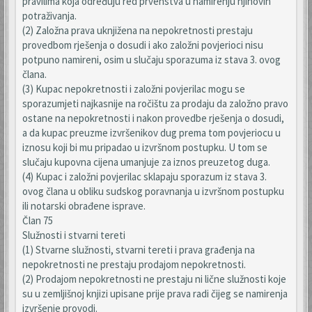
pravilima koja određuju red prvenstva u namirenju njihovih
potraživanja.
(2) Založna prava uknjižena na nepokretnosti prestaju
provedbom rješenja o dosudi i ako založni povjerioci nisu
potpuno namireni, osim u slučaju sporazuma iz stava 3. ovog
člana.
(3) Kupac nepokretnosti i založni povjerilac mogu se
sporazumjeti najkasnije na ročištu za prodaju da založno pravo
ostane na nepokretnosti i nakon provedbe rješenja o dosudi,
a da kupac preuzme izvršenikov dug prema tom povjeriocu u
iznosu koji bi mu pripadao u izvršnom postupku. U tom se
slučaju kupovna cijena umanjuje za iznos preuzetog duga.
(4) Kupac i založni povjerilac sklapaju sporazum iz stava 3.
ovog člana u obliku sudskog poravnanja u izvršnom postupku
ili notarski obrađene isprave.
Član 75
Služnosti i stvarni tereti
(1) Stvarne služnosti, stvarni tereti i prava građenja na
nepokretnosti ne prestaju prodajom nepokretnosti.
(2) Prodajom nepokretnosti ne prestaju ni lične služnosti koje
su u zemljišnoj knjizi upisane prije prava radi čijeg se namirenja
izvršenje provodi.