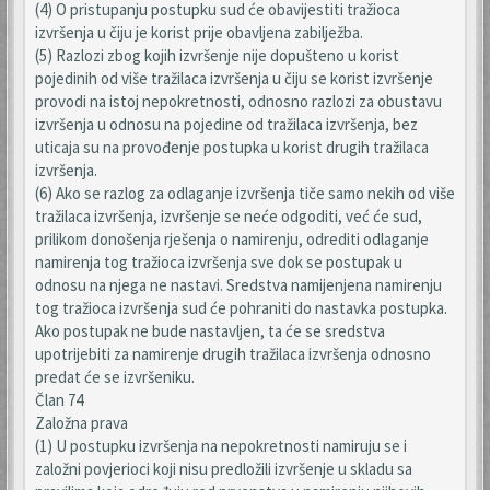
(4) O pristupanju postupku sud će obavijestiti tražioca
izvršenja u čiju je korist prije obavljena zabilježba.
(5) Razlozi zbog kojih izvršenje nije dopušteno u korist
pojedinih od više tražilaca izvršenja u čiju se korist izvršenje
provodi na istoj nepokretnosti, odnosno razlozi za obustavu
izvršenja u odnosu na pojedine od tražilaca izvršenja, bez
uticaja su na provođenje postupka u korist drugih tražilaca
izvršenja.
(6) Ako se razlog za odlaganje izvršenja tiče samo nekih od više
tražilaca izvršenja, izvršenje se neće odgoditi, već će sud,
prilikom donošenja rješenja o namirenju, odrediti odlaganje
namirenja tog tražioca izvršenja sve dok se postupak u
odnosu na njega ne nastavi. Sredstva namijenjena namirenju
tog tražioca izvršenja sud će pohraniti do nastavka postupka.
Ako postupak ne bude nastavljen, ta će se sredstva
upotrijebiti za namirenje drugih tražilaca izvršenja odnosno
predat će se izvršeniku.
Član 74
Založna prava
(1) U postupku izvršenja na nepokretnosti namiruju se i
založni povjerioci koji nisu predložili izvršenje u skladu sa