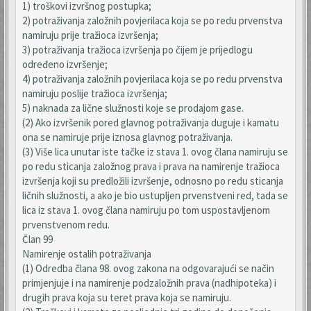
1) troškovi izvršnog postupka;
2) potraživanja založnih povjerilaca koja se po redu prvenstva
namiruju prije tražioca izvršenja;
3) potraživanja tražioca izvršenja po čijem je prijedlogu
određeno izvršenje;
4) potraživanja založnih povjerilaca koja se po redu prvenstva
namiruju poslije tražioca izvršenja;
5) naknada za lične služnosti koje se prodajom gase.
(2) Ako izvršenik pored glavnog potraživanja duguje i kamatu
ona se namiruje prije iznosa glavnog potraživanja.
(3) Više lica unutar iste tačke iz stava 1. ovog člana namiruju se
po redu sticanja založnog prava i prava na namirenje tražioca
izvršenja koji su predložili izvršenje, odnosno po redu sticanja
ličnih služnosti, a ako je bio ustupljen prvenstveni red, tada se
lica iz stava 1. ovog člana namiruju po tom uspostavljenom
prvenstvenom redu.
Član 99
Namirenje ostalih potraživanja
(1) Odredba člana 98. ovog zakona na odgovarajući se način
primjenjuje i na namirenje podzaložnih prava (nadhipoteka) i
drugih prava koja su teret prava koja se namiruju.