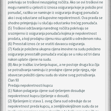
pokrivaju se troškovi neuspjelog ročišta. Ako se ovi troškovi ne
mogu namiriti u cjelosti iz iznosa osiguranja koje je položio prvi
ponuđač, razlika se namiruje iz osiguranja drugog ponuđača
ako i ovaj odustane od kupovine nepokretnosti. Ova pravila se
shodno primjenjuju i u slučaju odustanka trećeg ponuđača.
(5) Troškovi održavanja narednog ročišta pokrivaju se
srazmjerno iz osiguranja ponuđača kojima je nepokretnost
prodata, a koji prodajnu cijenu nisu uplatili u određenom roku.
(6) Preostali iznos će se vratiti davaocu osiguranja.
(7) Kada je položena ukupna cijena imovine na sudu položeno
osiguranje preostalih ponuđača vraćaju se u roku od tri dana
nakon uplate cijene na sudu.
(8) Ako je tražilac izvršenja kupac, a ne postoje druga lica čija
se potraživanja namiruju iz prodajne cijene prije njega, nije
obavezan položiti cijenu sudu do visine svog potraživanja.
Član 93
Predaja nepokretnosti kupcu
(1) Nakon polaganja cijene sud rješenjem dosuđuje
nepokretnost kupcu (rješenje o dosudi).
(2) Rješenjem iz stava 1. ovog člana sud određuje da se
nepokretnost preda kupcu, a zemljišnoknjižnom sudu da se