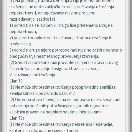
(1) Na prijedlog tražioca izvršenja u čiju je korist određeno
izvršenje sud može zaključkom radi sprečavanja oštećenja
nepokretnosti, omogućavanja njezine procjene,
razgledavanja, zaštite i sl.:
1) odrediti da se izvršenik i drugo lice privremeno udalje s
nepokretnosti;
2) povjeriti nepokretnost na čuvanje tražiocu izvršenja ili
trećem licu;
3) odrediti druge mjere potrebne radi njezine zaštite odnosno
omogućavanja nesmetanog provođenja izvršenja.
(2) Sredstva potrebna radi provođenja mjera iz stava 1. ovog
člana dužan je unaprijed osigurati tražilac izvršenja.
2. Izuzimanje od izvršenja
Član 79
(1) Ne može biti predmet izvršenja poljoprivredno zemljište
zemljoradnika u površini do 5.000 m2.
(2) Odredba stava 1. ovog člana ne odnosi se na izvršenje radi
ostvarenja novčanih potraživanja osiguranih ugovornim
založnim pravom na nepokretnostima (hipotekom).
Član 79a
(1) Ne može biti predmet izvršenja nekretnina Federacije,
kantona, grada, općine i javnog fonda.