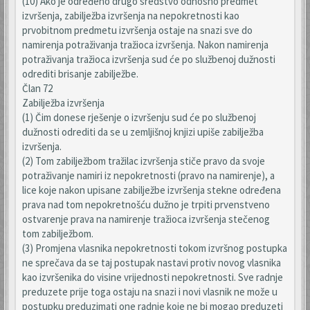
(10) Ako je određeno drugo sredstvo odnosno predmet
izvršenja, zabilježba izvršenja na nepokretnosti kao
prvobitnom predmetu izvršenja ostaje na snazi sve do
namirenja potraživanja tražioca izvršenja. Nakon namirenja
potraživanja tražioca izvršenja sud će po službenoj dužnosti
odrediti brisanje zabilježbe.
Član 72
Zabilježba izvršenja
(1) Čim donese rješenje o izvršenju sud će po službenoj
dužnosti odrediti da se u zemljišnoj knjizi upiše zabilježba
izvršenja.
(2) Tom zabilježbom tražilac izvršenja stiče pravo da svoje
potraživanje namiri iz nepokretnosti (pravo na namirenje), a
lice koje nakon upisane zabilježbe izvršenja stekne određena
prava nad tom nepokretnošću dužno je trpiti prvenstveno
ostvarenje prava na namirenje tražioca izvršenja stečenog
tom zabilježbom.
(3) Promjena vlasnika nepokretnosti tokom izvršnog postupka
ne sprečava da se taj postupak nastavi protiv novog vlasnika
kao izvršenika do visine vrijednosti nepokretnosti. Sve radnje
preduzete prije toga ostaju na snazi i novi vlasnik ne može u
postupku preduzimati one radnje koje ne bi mogao preduzeti