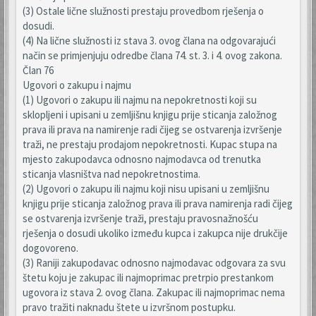
(3) Ostale lične služnosti prestaju provedbom rješenja o
dosudi.
(4) Na lične služnosti iz stava 3. ovog člana na odgovarajući
način se primjenjuju odredbe člana 74. st. 3. i 4. ovog zakona.
Član 76
Ugovori o zakupu i najmu
(1) Ugovori o zakupu ili najmu na nepokretnosti koji su
sklopljeni i upisani u zemljišnu knjigu prije sticanja založnog
prava ili prava na namirenje radi čijeg se ostvarenja izvršenje
traži, ne prestaju prodajom nepokretnosti. Kupac stupa na
mjesto zakupodavca odnosno najmodavca od trenutka
sticanja vlasništva nad nepokretnostima.
(2) Ugovori o zakupu ili najmu koji nisu upisani u zemljišnu
knjigu prije sticanja založnog prava ili prava namirenja radi čijeg
se ostvarenja izvršenje traži, prestaju pravosnažnošću
rješenja o dosudi ukoliko između kupca i zakupca nije drukčije
dogovoreno.
(3) Raniji zakupodavac odnosno najmodavac odgovara za svu
štetu koju je zakupac ili najmoprimac pretrpio prestankom
ugovora iz stava 2. ovog člana. Zakupac ili najmoprimac nema
pravo tražiti naknadu štete u izvršnom postupku.