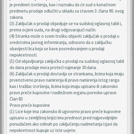
je predmet izvršenja, kao i naznaku da će sud o konačnom
predmetu prodaje odlučiti u skladu sa stavom 3. člana 90. ovog
zakona.
(3) Zaključak o prodaji objavljuje se na sudskoj oglasnoj tabli i,
prema ocjeni suda, na drugi odgovarajući način.
(4) Stranka može o svom trošku objaviti zaključak o prodaji u
sredstvima javnog informiranja, odnosno da o zaključku
obavijesti lica koja se bave posredovanjem u prodaji
nepokretnosti.
(5) Od objavljivanja zaključka o prodaji na sudskoj oglasnoj tabli
do dana prodaje mora proteći najmanje 30 dana.
(6) Zaključak o prodaji dostavlja se strankama, licima koja imaju
prvenstveno pravo namirenja ili pravo namirenja istog ranga
kao i tražilac izvršenja, licima koja imaju upisano ili zakonsko
pravo preče kupovine i nadležnom organu poreske uprave.
Član 83
Pravo preče kupovine
(1) Lice koje ima zakonsko ili ugovorno pravo preče kupovine
upisano u zemljišnoj knjizi ima prednost pred najpovoljnijim
ponuđačem ako odmah po zaključenju nadmetanja izjavi da
nepokretnost kupuje uz iste uvjete.