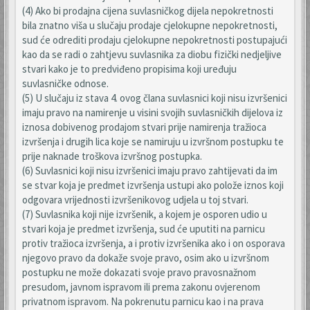
(4) Ako bi prodajna cijena suvlasničkog dijela nepokretnosti
bila znatno viša u slučaju prodaje cjelokupne nepokretnosti,
sud će odrediti prodaju cjelokupne nepokretnosti postupajući
kao da se radi o zahtjevu suvlasnika za diobu fizički nedjeljive
stvari kako je to predviđeno propisima koji uređuju
suvlasničke odnose.
(5) U slučaju iz stava 4. ovog člana suvlasnici koji nisu izvršenici
imaju pravo na namirenje u visini svojih suvlasničkih dijelova iz
iznosa dobivenog prodajom stvari prije namirenja tražioca
izvršenja i drugih lica koje se namiruju u izvršnom postupku te
prije naknade troškova izvršnog postupka.
(6) Suvlasnici koji nisu izvršenici imaju pravo zahtijevati da im
se stvar koja je predmet izvršenja ustupi ako polože iznos koji
odgovara vrijednosti izvršenikovog udjela u toj stvari.
(7) Suvlasnika koji nije izvršenik, a kojem je osporen udio u
stvari koja je predmet izvršenja, sud će uputiti na parnicu
protiv tražioca izvršenja, a i protiv izvršenika ako i on osporava
njegovo pravo da dokaže svoje pravo, osim ako u izvršnom
postupku ne može dokazati svoje pravo pravosnažnom
presudom, javnom ispravom ili prema zakonu ovjerenom
privatnom ispravom. Na pokrenutu parnicu kao i na prava