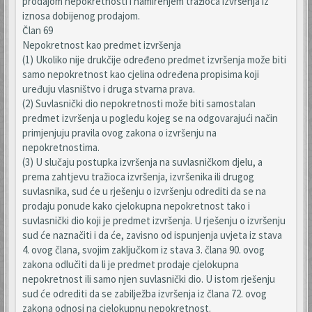
prodajom nepokretnosti i namirenjem tražioca izvršenja iz
iznosa dobijenog prodajom.
Član 69
Nepokretnost kao predmet izvršenja
(1) Ukoliko nije drukčije određeno predmet izvršenja može biti
samo nepokretnost kao cjelina određena propisima koji
uređuju vlasništvo i druga stvarna prava.
(2) Suvlasnički dio nepokretnosti može biti samostalan
predmet izvršenja u pogledu kojeg se na odgovarajući način
primjenjuju pravila ovog zakona o izvršenju na
nepokretnostima.
(3) U slučaju postupka izvršenja na suvlasničkom djelu, a
prema zahtjevu tražioca izvršenja, izvršenika ili drugog
suvlasnika, sud će u rješenju o izvršenju odrediti da se na
prodaju ponude kako cjelokupna nepokretnost tako i
suvlasnički dio koji je predmet izvršenja. U rješenju o izvršenju
sud će naznačiti i da će, zavisno od ispunjenja uvjeta iz stava
4. ovog člana, svojim zaključkom iz stava 3. člana 90. ovog
zakona odlučiti da li je predmet prodaje cjelokupna
nepokretnost ili samo njen suvlasnički dio. U istom rješenju
sud će odrediti da se zabilježba izvršenja iz člana 72. ovog
zakona odnosi na cjelokupnu nepokretnost.