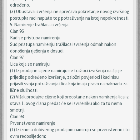
određeno.
(3) Obustava izvršenja ne sprečava pokretanje novog izvršnog
postupka radi naplate tog potraživanja na istoj nepokretnosti.
5. Namirenje tražilaca izvršenja
Član 96
Kad se pristupa namirenju
Sud pristupa namirenju tražilaca izvršenja odmah nakon
donošenja rješenja o dosudi.
Član 97
Lica koja se namiruju
(1) Iz prodajne cijene namiruju se tražioci izvršenja na čiji je
prijedlog određeno izvršenje, založni povjerioci i kad nisu
prijavili svoja potraživanja i lica koja imaju pravo na naknadu za
lične služnosti.
(2) Višak prodajne cijene koji preostane nakon namirenja lica iz
stava 1. ovog člana predat će se izvršeniku ako za to nema
smetnji.
Član 98
Prvenstveno namirenje
(1) Iz iznosa dobivenog prodajom namiruju se prvenstveno i to
ovim redoslijedom: