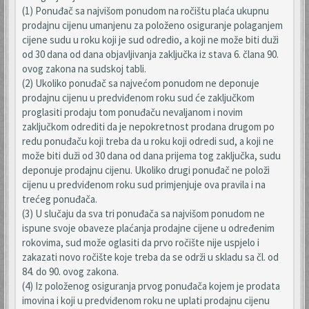
(1) Ponuđač sa najvišom ponudom na ročištu plaća ukupnu
prodajnu cijenu umanjenu za položeno osiguranje polaganjem
cijene sudu u roku koji je sud odredio, a koji ne može biti duži
od 30 dana od dana objavljivanja zaključka iz stava 6. člana 90.
ovog zakona na sudskoj tabli.
(2) Ukoliko ponuđač sa najvećom ponudom ne deponuje
prodajnu cijenu u predviđenom roku sud će zaključkom
proglasiti prodaju tom ponuđaču nevaljanom i novim
zaključkom odrediti da je nepokretnost prodana drugom po
redu ponuđaču koji treba da u roku koji odredi sud, a koji ne
može biti duži od 30 dana od dana prijema tog zaključka, sudu
deponuje prodajnu cijenu. Ukoliko drugi ponuđač ne položi
cijenu u predviđenom roku sud primjenjuje ova pravila i na
trećeg ponuđača.
(3) U slučaju da sva tri ponuđača sa najvišom ponudom ne
ispune svoje obaveze plaćanja prodajne cijene u određenim
rokovima, sud može oglasiti da prvo ročište nije uspjelo i
zakazati novo ročište koje treba da se održi u skladu sa čl. od
84. do 90. ovog zakona.
(4) Iz položenog osiguranja prvog ponuđača kojem je prodata
imovina i koji u predviđenom roku ne uplati prodajnu cijenu