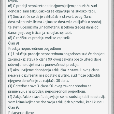
uvjeti.
(6) O prodaji nepokretnosti najpovoljnijem ponuđaču sud
donosi pisani zaključak koji se objavljuje na sudskoj tabli.
(7) Smatrat će se da je zaključak iz stava 6. ovog člana
dostavljen svim licima kojima se dostavlja zaključak o prodaji,
te svim učesnicima u nadmetanju istekom trećeg dana od
dana njegovog isticanja na oglasnoj tabli.
(8) O ročištu za prodaju vodi se zapisnik.
Član 91
Prodaja neposrednom pogodbom
(1) U slučaju prodaje neposrednom pogodbom sud će donijeti
zaključak iz stava 6. člana 90. ovog zakona pošto utvrdi da je
udovoljeno uvjetima za punovažnost prodaje.
(2) Ako u vrijeme donošenja zaključka iz stava 1. ovog člana
rješenje o izvršenju nije postalo izvršno, sud može odgoditi
njegovo donošenje za najduže 30 dana.
(3) Odredbe stava 3. člana 90. ovog zakona shodno se
primjenjuju i na prodaju neposrednom pogodbom.
(4) Zaključak iz stava 1. objavljuje se na sudskoj tabli i dostavlja
svim licima kojima se dostavlja zaključak o prodaji, kao i kupcu.
Član 92
Polaganje cijene