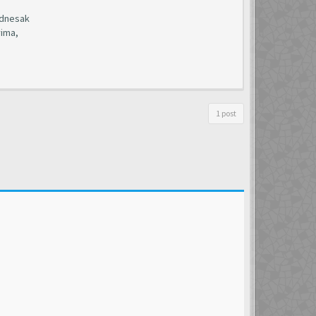
odnesak
vima,
1 post