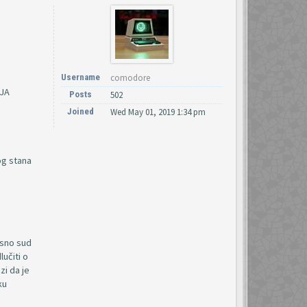
Username
comodore
JA
Posts
502
Joined
Wed May 01, 2019 1:34 pm
og stana
osno sud
učiti o
zi da je
ku