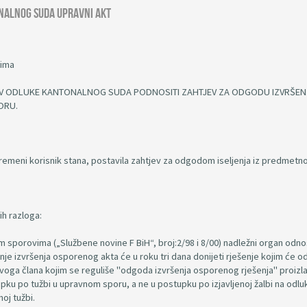
onalnog suda upravni akt
vima
TIV ODLUKE KANTONALNOG SUDA PODNOSITI ZAHTJEV ZA ODGODU IZVRŠEN
ORU.
vremeni korisnik stana, postavila zahtjev za odgodom iseljenja iz predmetn
ih razloga:
m sporovima („Službene novine F BiH“, broj:2/98 i 8/00) nadležni organ odn
izvršenja osporenog akta će u roku tri dana donijeti rješenje kojim će odl
oga člana kojim se reguliše "odgoda izvršenja osporenog rješenja" proizla
ku po tužbi u upravnom sporu, a ne u postupku po izjavljenoj žalbi na odlu
j tužbi.