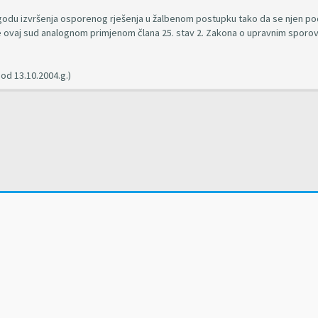
odgodu izvršenja osporenog rješenja u žalbenom postupku tako da se njen p
 ovaj sud analognom primjenom člana 25. stav 2. Zakona o upravnim sporo
od 13.10.2004.g.)