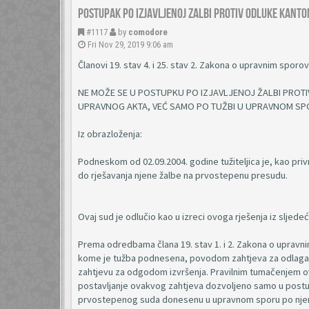
Postupak po izjavljenoj zalbi protiv odluke Kant
#1117
by
comodore
Fri Nov 29, 2019 9:06 am
Članovi 19. stav 4. i 25. stav 2. Zakona o upravnim sporo
NE MOŽE SE U POSTUPKU PO IZJAVLJENOJ ŽALBI PRO
UPRAVNOG AKTA, VEĆ SAMO PO TUŽBI U UPRAVNOM SP
Iz obrazloženja:
Podneskom od 02.09.2004. godine tužiteljica je, kao pri
do rješavanja njene žalbe na prvostepenu presudu.
Ovaj sud je odlučio kao u izreci ovoga rješenja iz sljedeć
Prema odredbama člana 19. stav 1. i 2. Zakona o upravni
kome je tužba podnesena, povodom zahtjeva za odlaganje 
zahtjevu za odgodom izvršenja. Pravilnim tumačenjem ov
postavljanje ovakvog zahtjeva dozvoljeno samo u postup
prvostepenog suda donesenu u upravnom sporu po njeno