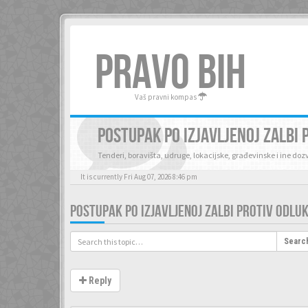
PRAVO BIH
Vaš pravni kompas
POSTUPAK PO IZJAVLJENOJ ZALBI
Tenderi, boravišta, udruge, lokacijske, građevinske i ine do
It is currently Fri Aug 07, 2026 8:46 pm
POSTUPAK PO IZJAVLJENOJ ZALBI PROTIV ODL
Searc
Reply