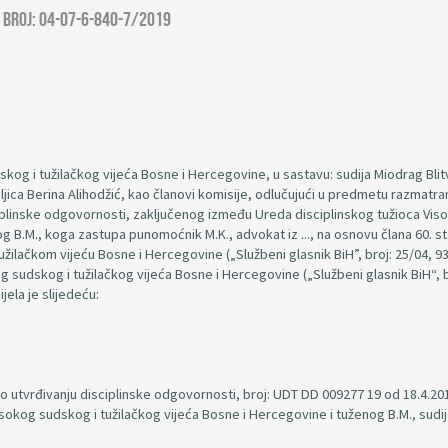
e broj: 04-07-6-840-7/2019
kog i tužilačkog vijeća Bosne i Hercegovine, u sastavu: sudija Miodrag Blit
ljica Berina Alihodžić, kao članovi komisije, odlučujući u predmetu razmatra
iplinske odgovornosti, zaključenog između Ureda disciplinskog tužioca Vis
g B.M., koga zastupa punomoćnik M.K., advokat iz ..., na osnovu člana 60. st
užilačkom vijeću Bosne i Hercegovine („Službeni glasnik BiH”, broj: 25/04, 9
g sudskog i tužilačkog vijeća Bosne i Hercegovine („Službeni glasnik BiH“, b
jela je slijedeću:
 o utvrđivanju disciplinske odgovornosti, broj: UDT DD 009277 19 od 18.4.20
sokog sudskog i tužilačkog vijeća Bosne i Hercegovine i tuženog B.M., sudi