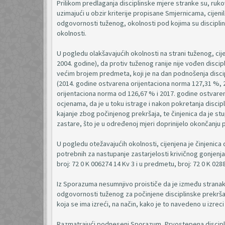
Prilikom predlaganja disciplinske mjere stranke su, ruko
uzimajući u obzir kriterije propisane Smjernicama, cijenil
odgovornosti tuženog, okolnosti pod kojima su disciplins
okolnosti.
U pogledu olakšavajućih okolnosti na strani tuženog, cij
2004. godine), da protiv tuženog ranije nije vođen disc
većim brojem predmeta, koji je na dan podnošenja disci
(2014. godine ostvarena orijentaciona norma 127,31 %, 
orijentaciona norma od 126,67 % i 2017. godine ostvaren
ocjenama, da je u toku istrage i nakon pokretanja discip
kajanje zbog počinjenog prekršaja, te činjenica da je 
zastare, što je u određenoj mjeri doprinijelo okončanju
U pogledu otežavajućih okolnosti, cijenjena je činjenic
potrebnih za nastupanje zastarjelosti krivičnog gonjenja
broj: 72 0 K 006274 14 Kv 3 i u predmetu, broj: 72 0 K 028
Iz Sporazuma nesumnjivo proističe da je između stranak
odgovornosti tuženog za počinjene disciplinske prekršaj
koja se ima izreći, na način, kako je to navedeno u izrec
Razmatrajući podneseni Sporazum, Prvostepena discipli