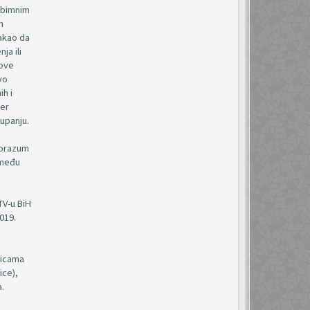
eobimnim
m
takao da
ja ili
 ove
vo
ih i
jer
tupanju.
porazum
zmeđu
TV-u BiH
019.
nicama
ice),
a.