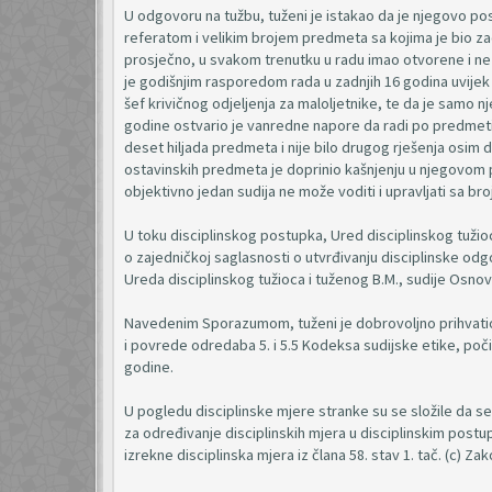
U odgovoru na tužbu, tuženi je istakao da je njegovo po
referatom i velikim brojem predmeta sa kojima je bio z
prosječno, u svakom trenutku u radu imao otvorene i ne
je godišnjim rasporedom rada u zadnjih 16 godina uvijek 
šef krivičnog odjeljenja za maloljetnike, te da je samo 
godine ostvario je vanredne napore da radi po predmetim
deset hiljada predmeta i nije bilo drugog rješenja osim d
ostavinskih predmeta je doprinio kašnjenju u njegovo
objektivno jedan sudija ne može voditi i upravljati sa b
U toku disciplinskog postupka, Ured disciplinskog tužio
o zajedničkoj saglasnosti o utvrđivanju disciplinske od
Ureda disciplinskog tužioca i tuženog B.M., sudije Osnov
Navedenim Sporazumom, tuženi je dobrovoljno prihvatio o
i povrede odredaba 5. i 5.5 Kodeksa sudijske etike, poči
godine.
U pogledu disciplinske mjere stranke su se složile da se
za određivanje disciplinskih mjera u disciplinskim postup
izrekne disciplinska mjera iz člana 58. stav 1. tač. (c) 