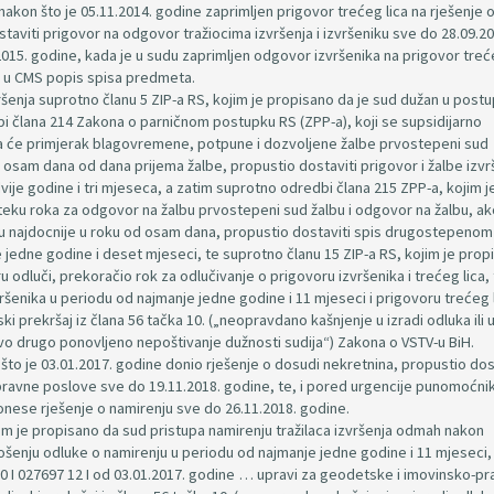
nakon što je 05.11.2014. godine zaprimljen prigovor trećeg lica na rješenje 
staviti prigovor na odgovor tražiocima izvršenja i izvršeniku sve do 28.09.20
.2015. godine, kada je u sudu zaprimljen odgovor izvršenika na prigovor treće
id u CMS popis spisa predmeta.
enja suprotno članu 5 ZIP-a RS, kojim je propisano da je sud dužan u post
dbi člana 214 Zakona o parničnom postupku RS (ZPP-a), koji se supsidijarno
da će primjerak blagovremene, potpune i dozvoljene žalbe prvostepeni sud
d osam dana od dana prijema žalbe, propustio dostaviti prigovor i žalbe izvr
ije godine i tri mjeseca, a zatim suprotno odredbi člana 215 ZPP-a, kojim j
teku roka za odgovor na žalbu prvostepeni sud žalbu i odgovor na žalbu, ak
u najdocnije u roku od osam dana, propustio dostaviti spis drugostepenom
 jedne godine i deset mjeseci, te suprotno članu 15 ZIP-a RS, kojim je prop
 odluči, prekoračio rok za odlučivanje o prigovoru izvršenika i trećeg lica,
enika u periodu od najmanje jedne godine i 11 mjeseci i prigovoru trećeg l
ki prekršaj iz člana 56 tačka 10. („neopravdano kašnjenje u izradi odluka ili 
akvo drugo ponovljeno nepoštivanje dužnosti sudija“) Zakona o VSTV-u BiH.
n što je 03.01.2017. godine donio rješenje o dosudi nekretnina, propustio dos
ravne poslove sve do 19.11.2018. godine, te, i pored urgencije punomoćni
onese rješenje o namirenju sve do 26.11.2018. godine.
jom je propisano da sud pristupa namirenju tražilaca izvršenja odmah nakon
šenju odluke o namirenju u periodu od najmanje jedne godine i 11 mjeseci,
2 0 I 027697 12 I od 03.01.2017. godine … upravi za geodetske i imovinsko-p