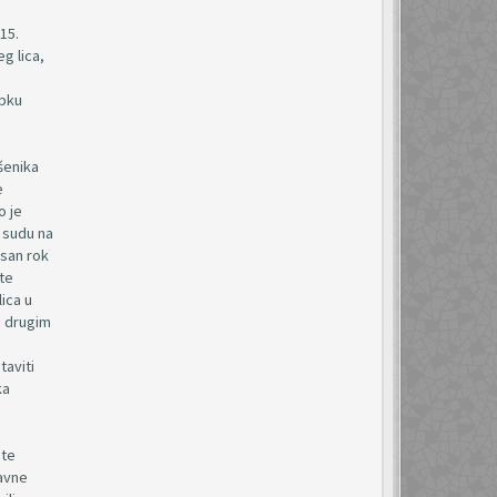
o
15.
g lica,
upku
šenika
e
o je
 sudu na
isan rok
 te
ica u
u drugim
taviti
ka
 te
ravne