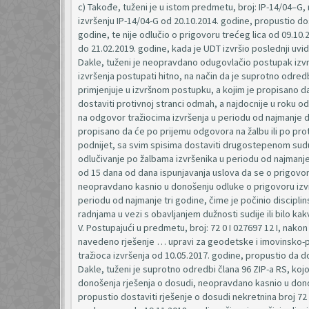
c) Takođe, tuženi je u istom predmetu, broj: IP-14/04–G, 
izvršenju IP-14/04-G od 20.10.2014. godine, propustio do
godine, te nije odlučio o prigovoru trećeg lica od 09.10
do 21.02.2019. godine, kada je UDT izvršio poslednji uv
Dakle, tuženi je neopravdano odugovlačio postupak izvrš
izvršenja postupati hitno, na način da je suprotno odre
primjenjuje u izvršnom postupku, a kojim je propisano 
dostaviti protivnoj stranci odmah, a najdocnije u roku o
na odgovor tražiocima izvršenja u periodu od najmanje dv
propisano da će po prijemu odgovora na žalbu ili po pro
podnijet, sa svim spisima dostaviti drugostepenom sud
odlučivanje po žalbama izvršenika u periodu od najmanje
od 15 dana od dana ispunjavanja uslova da se o prigovoru
neopravdano kasnio u donošenju odluke o prigovoru izvrš
periodu od najmanje tri godine, čime je počinio disciplins
radnjama u vezi s obavljanjem dužnosti sudije ili bilo k
V. Postupajući u predmetu, broj: 72 0 I 027697 12 I, nako
navedeno rješenje … upravi za geodetske i imovinsko-p
tražioca izvršenja od 10.05.2017. godine, propustio da d
Dakle, tuženi je suprotno odredbi člana 96 ZIP-a RS, ko
donošenja rješenja o dosudi, neopravdano kasnio u dono
propustio dostaviti rješenje o dosudi nekretnina broj 7