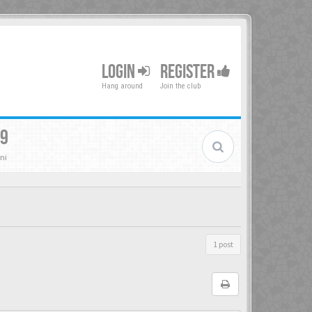
LOGIN
REGISTER
Hang around
Join the club
19
ni
1 post