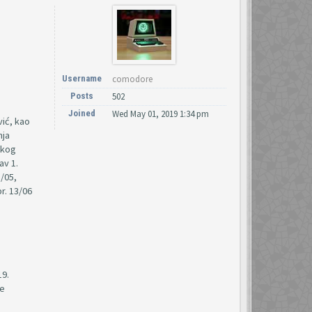
Username
comodore
Posts
502
Joined
Wed May 01, 2019 1:34 pm
vić, kao
nja
okog
av 1.
3/05,
r. 13/06
19.
je