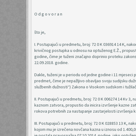
O d g o v o r a n
što je,
I. Postupajući u predmetu, broj: 72 0 K 036914 14 K, nako
krivičnog postupka u odnosu na optuženog E.Ž., propustio
godine, čime je tuženi značajno doprinio proteku zakonsk
22.09.2018. godine.
Dakle, tuženi je u periodu od jedne godine i 11 mjeseci 
predmet, čime je nepažljivo obavljao svoju sudijsku dužnos
službenih dužnosti“) Zakona o Visokom sudskom i tužila
II. Postupajući u predmetu, broj: 72 0 K 006274 14 Kv 3,
kaznom zatvora, propustio da inicira izvršenje kazne za
rokova potrebnih za nastupanje zastarjelosti izvršenja k
III. Postupajući u predmetu, broj: 72 0 K 028853 13 K, na
kojom mu je izrečena novčana kazna u iznosu od 1.400,00
je postala pravosnažna 07.10.2014. godine, iako optuže