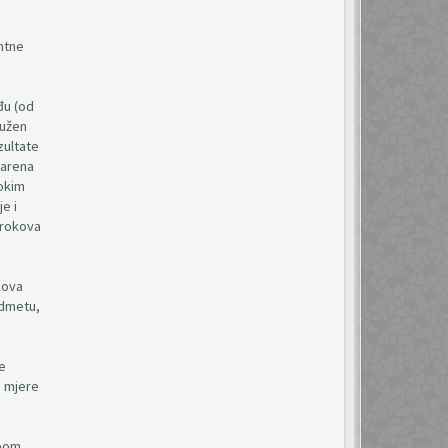
antne
đu (od
dužen
zultate
varena
sokim
e i
 rokova
kova
edmetu,
e
e mjere
dbom