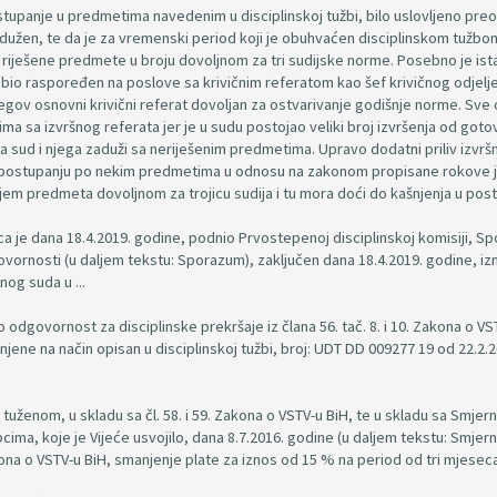
stupanje u predmetima navedenim u disciplinskoj tužbi, bilo uslovljeno pr
adužen, te da je za vremenski period koji je obuhvaćen disciplinskom tužbo
 riješene predmete u broju dovoljnom za tri sudijske norme. Posebno je is
bio raspoređen na poslove sa krivičnim referatom kao šef krivičnog odjeljen
njegov osnovni krivični referat dovoljan za ostvarivanje godišnje norme. Sve
a sa izvršnog referata jer je u sudu postojao veliki broj izvršenja od goto
a sud i njega zaduži sa neriješenim predmetima. Upravo dodatni priliv izvršn
m postupanju po nekim predmetima u odnosu na zakonom propisane rokove 
rojem predmeta dovoljnom za trojicu sudija i tu mora doći do kašnjenja u pos
ca je dana 18.4.2019. godine, podnio Prvostepenoj disciplinskoj komisiji, S
govornosti (u daljem tekstu: Sporazum), zaključen dana 18.4.2019. godine, i
nog suda u ...
dgovornost za disciplinske prekršaje iz člana 56. tač. 8. i 10. Zakona o VS
njene na način opisan u disciplinskoj tužbi, broj: UDT DD 009277 19 od 22.2.2
 tuženom, u skladu sa čl. 58. i 59. Zakona o VSTV-u BiH, te u skladu sa Smjer
cima, koje je Vijeće usvojilo, dana 8.7.2016. godine (u daljem tekstu: Smjern
Zakona o VSTV-u BiH, smanjenje plate za iznos od 15 % na period od tri mjesec