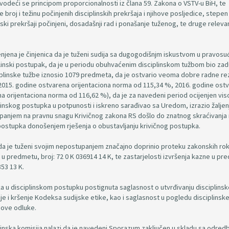
vodeći se principom proporcionalnosti iz člana 59. Zakona o VSTV-u BiH, te
e broj i težinu počinjenih disciplinskih prekršaja i njihove posljedice, stepen
ki prekršaji počinjeni, dosadašnji rad i ponašanje tuženog, te druge relev
enjena je činjenica da je tuženi sudija sa dugogodišnjm iskustvom u pravosu
iplinski postupak, da je u periodu obuhvaćenim disciplinskom tužbom bio za
plinske tužbe iznosio 1079 predmeta, da je ostvario veoma dobre radne re
2015. godine ostvarena orijentaciona norma od 115,34 %, 2016. godine ost
a orijentaciona norma od 116,62 %), da je za navedeni period ocijenjen vi
linskog postupka u potpunosti i iskreno sarađivao sa Uredom, izrazio žaljenj
stupanjem na pravnu snagu Krivičnog zakona RS došlo do znatnog skraćivanja
 postupka donošenjem rješenja o obustavljanju krivičnog postupka.
a da je tuženi svojim nepostupanjem značajno doprinio proteku zakonskih ro
 u predmetu, broj: 72 0 K 036914 14 K, te zastarjelosti izvršenja kazne u pr
853 13 K.
a u disciplinskom postupku postignuta saglasnost o utvrđivanju disciplinsk
e i kršenje Kodeksa sudijske etike, kao i saglasnost u pogledu disciplinsk
i ove odluke.
nska komisija nalazi da je navedeni Sporazum zaključen u skladu sa odre