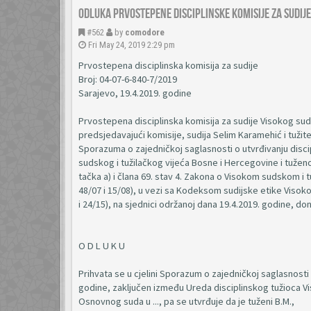
Odluka prvostepene disciplinske komisije za sudij
#562
by
comodore
Fri May 24, 2019 2:29 pm
Prvostepena disciplinska komisija za sudije
Broj: 04-07-6-840-7/2019
Sarajevo, 19.4.2019. godine
Prvostepena disciplinska komisija za sudije Visokog suds
predsjedavajući komisije, sudija Selim Karamehić i tužite
Sporazuma o zajedničkoj saglasnosti o utvrđivanju disc
sudskog i tužilačkog vijeća Bosne i Hercegovine i tuženo
tačka a) i člana 69. stav 4. Zakona o Visokom sudskom i t
48/07 i 15/08), u vezi sa Kodeksom sudijske etike Visoko
i 24/15), na sjednici održanoj dana 19.4.2019. godine, doni
O D L U K U
Prihvata se u cjelini Sporazum o zajedničkoj saglasnosti
godine, zaključen između Ureda disciplinskog tužioca Vi
Osnovnog suda u ..., pa se utvrđuje da je tuženi B.M.,