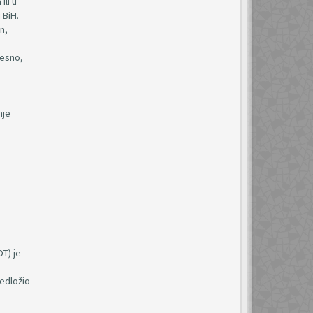
ili u
 BiH.
n,
jesno,
nje
DT) je
redložio