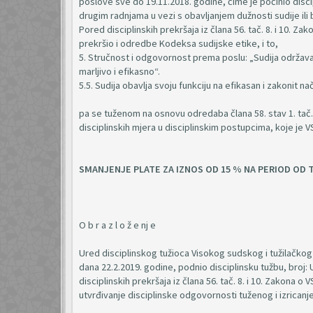
poslove sve do 19.11.2018. godine, čime je počinio discipl
drugim radnjama u vezi s obavljanjem dužnosti sudije ili
Pored disciplinskih prekršaja iz člana 56. tač. 8. i 10. Z
prekršio i odredbe Kodeksa sudijske etike, i to,
5. Stručnost i odgovornost prema poslu: „Sudija održava
marljivo i efikasno“.
5.5. Sudija obavlja svoju funkciju na efikasan i zakonit n
pa se tuženom na osnovu odredaba člana 58. stav 1. tač. 
disciplinskih mjera u disciplinskim postupcima, koje je V
SMANJENJE PLATE ZA IZNOS OD 15 % NA PERIOD OD 
O b r a z l o ž e nj e
Ured disciplinskog tužioca Visokog sudskog i tužilačkog 
dana 22.2.2019. godine, podnio disciplinsku tužbu, broj:
disciplinskih prekršaja iz člana 56. tač. 8. i 10. Zakona 
utvrđivanje disciplinske odgovornosti tuženog i izricanje