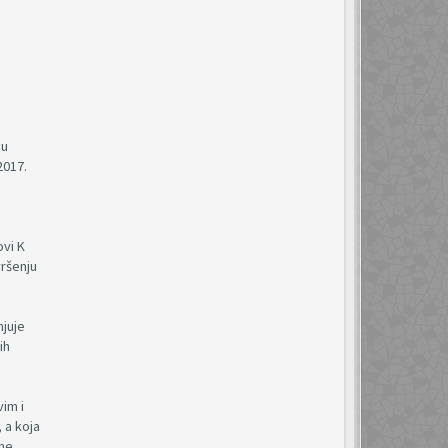
ju
2017.
ovi K
vršenju
njuje
ih
vim i
 a koja
ane