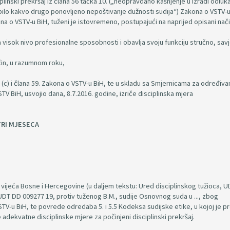
inski prekršaj iz člana 56 tačka 10. („neopravdano kašnjenje u izradi odluka 
 bilo kakvo drugo ponovljeno nepoštivanje dužnosti sudija“) Zakona o VSTV-u
akona o VSTV-u BiH, tuženi je istovremeno, postupajući na naprijed opisani nači
 visok nivo profesionalne sposobnosti i obavlja svoju funkciju stručno, sav
ačin, u razumnom roku,
(c) i člana 59. Zakona o VSTV-u BiH, te u skladu sa Smjernicama za određiva
STV BiH, usvojio dana, 8.7.2016. godine, izriče disciplinska mjera
TRI MJESECA
vijeća Bosne i Hercegovine (u daljem tekstu: Ured disciplinskog tužioca, U
 UDT DD 009277 19, protiv tuženog B.M., sudije Osnovnog suda u ..., zbog
o VSTV-u BiH, te povrede odredaba 5. i 5.5 Kodeksa sudijske etike, u kojoj je p
 adekvatne disciplinske mjere za počinjeni disciplinski prekršaj.