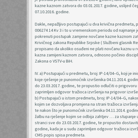
kazne kaznom zatvora do 03.01.2017. godine, uslijed čeg
07.10.2016. godine.
Dakle, nepažljivo postupajući u dva krivična predmeta, p
006274 14 Kv 3 i to u vremenskom periodu od najmanje j
pokrenuti postupak zamjene novčane kazne kaznom zatvo
Krivičnog zakona Republike Srpske ( Službeni glasnik Repu
propisano da ukoliko osuđeni ne plati novčanu kaznu u r
kazna zamijeni kaznom zatvora, odnosno počinio disciplins
Zakona o VSTV-u BiH.
IV. a) Postupajući u predmetu, broj: IP-14/04–G, koji je i
koje rješenje je punomoćnik izvršenika 04.11.2014. godin
do 23.03.2017. godine, te propustio odlučiti o prigovoru 
zaprimljen odgovor tražioca izvršenja na prigovor izvrše
b) Postupajući u istom predmetu, broj: IP-14/04–G, nakon
kojim se dozvoljava promjena na strani tražioca izvršenj
te nakon što je punomoćnik izvršenika 04.11.2014. godine 
žalbu na rješenje kojim se odbija zahtjev … za stupanje 
stranci sve do 23.03.2017. godine, te propustio dostav
godine, kada je u sudu zaprimljen odgovor tražioca izvrše
CMS popis spisa predmeta.