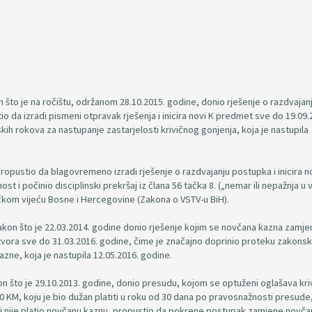
n što je na ročištu, održanom 28.10.2015. godine, donio rješenje o razdvajan
 da izradi pismeni otpravak rješenja i inicira novi K predmet sve do 19.09.
ih rokova za nastupanje zastarjelosti krivičnog gonjenja, koja je nastupila
propustio da blagovremeno izradi rješenje o razdvajanju postupka i inicira n
t i počinio disciplinski prekršaj iz člana 56 tačka 8. („nemar ili nepažnja u 
čkom vijeću Bosne i Hercegovine (Zakona o VSTV-u BiH).
 nakon što je 22.03.2014. godine donio rješenje kojim se novčana kazna zamje
tvora sve do 31.03.2016. godine, čime je značajno doprinio proteku zakonsk
azne, koja je nastupila 12.05.2016. godine.
kon što je 29.10.2013. godine, donio presudu, kojom se optuženi oglašava kri
 KM, koju je bio dužan platiti u roku od 30 dana po pravosnažnosti presude,
ni nije platio novčanu kaznu, propustio da pokrene postupak zamjene novč