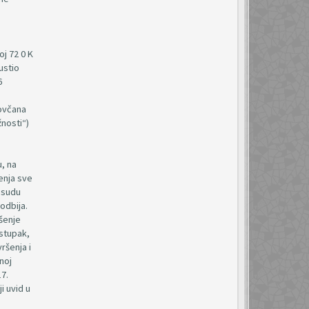
oj 72 0 K
ustio
6
novčana
žnosti“)
u, na
enja sve
u sudu
odbija.
ešenje
ostupak,
ršenja i
noj
7.
i uvid u