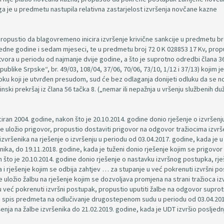
a je u predmetu nastupila relativna zastarjelost izvršenja novčane kazne
ropustio da blagovremeno inicira izvršenje krivične sankcije u predmetu br
edne godine i sedam mjeseci, te u predmetu broj 72 0 K 028853 17 Kv, prop
ra u periodu od najmanje dvije godine, a što je suprotno odredbi člana 3
blike Srpske“, br. 49/03, 108/04, 37/06, 70/06, 73/10, 1/12 i 37/13) kojim je
oku koji je utvrđen presudom, sud će bez odlaganja donijeti odluku da se 
ki prekršaj iz člana 56 tačka 8. („nemar ili nepažnja u vršenju službenih du
niciran 2004. godine, nakon što je 20.10.2014. godine donio rješenje o izvršenj
e uložio prigovor, propustio dostaviti prigovor na odgovor tražiocima izvrš
izvršenika na rješenje o izvršenju u periodu od 03.04.2017. godine, kada je 
nika, do 19.11.2018. godine, kada je tuženi donio rješenje kojim se prigovor 
 što je 20.10.2014. godine donio rješenje o nastavku izvršnog postupka, rj
a i rješenje kojim se odbija zahtjev … za stupanje u već pokrenuti izvršni p
uložio žalbu na rješenje kojim se dozvoljava promjena na strani tražioca izv
u već pokrenuti izvršni postupak, propustio uputiti žalbe na odgovor suprot
iti spis predmeta na odlučivanje drugostepenom sudu u periodu od 03.04.201
nja na žalbe izvršenika do 21.02.2019. godine, kada je UDT izvršio posljednj