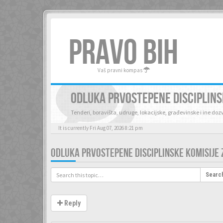
PRAVO BIH
Vaš pravni kompas
ODLUKA PRVOSTEPENE DISCIPLINS
Tenderi, boravišta, udruge, lokacijske, građevinske i ine do
It is currently Fri Aug 07, 2026 8:21 pm
ODLUKA PRVOSTEPENE DISCIPLINSKE KOMISIJE 
Searc
Reply