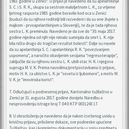
1983. godine u Zenici". U prijavi je navedeno da su apelantkinje
S. C. i S. R. K., skupa sa sestrom maloljetnom L. K., za vrijeme
ljetnog raspusta 1983. godine boravile kod oca u Zenici
(budući da su njihovi roditelji bili razvedeni i da su one živjele s
majkom - prvoapelantkinjom u Sloveniji), te da je tada njihova
sestra L. K. preminula. Navedeno je da sve do "30. maja 2017.
godine nijedna od njih nije nimalo sumnjala da smrt L. K. nije
bila ništa drugo do tragičan rezultat bolesti". Dalje su navele
da su apelantkinja S. C. i apelantkinja R. K. "povezivanjem
uspomena", a naročito obavljenim sesijama "regresoterapije",
zaključile da su njihovu sestru L. K. ubili otac H. K. i njegova
supruga M. V. K. Prema navodima/pretpostavkama iz prijave,
motiv H. K. za ubistvo L. K. je "osveta iz ljubomore", a motiv M.
V. K. je "imovinska korist".
7. Odlučujući o podnesenoj prijavi, Kantonalno tužilaštvo u
Zenici je 31. avgusta 2017. godine donijelo Naredbu o
nesprovođenju istrage broj T 04 0 KTP 0031243 17.
8. U obrazloženju je navedeno da je nakon izvršenog uvida u
krivičnu prijavu, priložene dokaze, sve podneske upućene
Tužilaštvu, kao i kompletnu dokumentaciju u spisu predmeta,