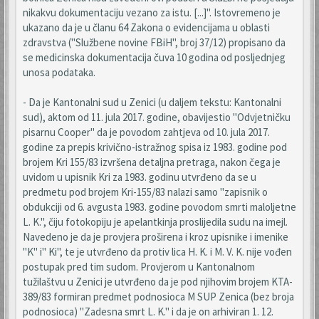
nikakvu dokumentaciju vezano za istu. [...]". Istovremeno je
ukazano da je u članu 64 Zakona o evidencijama u oblasti
zdravstva ("Službene novine FBiH", broj 37/12) propisano da
se medicinska dokumentacija čuva 10 godina od posljednjeg
unosa podataka.
- Da je Kantonalni sud u Zenici (u daljem tekstu: Kantonalni
sud), aktom od 11. jula 2017. godine, obavijestio "Odvjetničku
pisarnu Cooper" da je povodom zahtjeva od 10. jula 2017.
godine za prepis krivično-istražnog spisa iz 1983. godine pod
brojem Kri 155/83 izvršena detaljna pretraga, nakon čega je
uvidom u upisnik Kri za 1983. godinu utvrđeno da se u
predmetu pod brojem Kri-155/83 nalazi samo "zapisnik o
obdukciji od 6. avgusta 1983. godine povodom smrti maloljetne
L. K.", čiju fotokopiju je apelantkinja proslijedila sudu na imejl.
Navedeno je da je provjera proširena i kroz upisnike i imenike
"K" i" Ki", te je utvrđeno da protiv lica H. K. i M. V. K. nije vođen
postupak pred tim sudom. Provjerom u Kantonalnom
tužilaštvu u Zenici je utvrđeno da je pod njihovim brojem KTA-
389/83 formiran predmet podnosioca M SUP Zenica (bez broja
podnosioca) "Zadesna smrt L. K." i da je on arhiviran 1. 12.