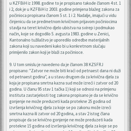
u KZFBiH iz 1998. godine to je propisano takođe članom 4 st. 1
i 2, dok je u KZFBiH iz 2003. godine primjena blažeg zakona za
počinioca propisana članom 5 st. 1 i 2. Nadalje, imajući u vidu
činjenicu da se predmetnom krivičnom prijavom počiniocima
stavlja na teret krivično djelo ubistva na svirep i podmukao
način, koje se dogodilo 5. avgusta 1983. godine u Zenici,
Kantonalno tužilaštvo je uporedilo odredbe materijalnih
zakona koji su navedeni kako bi u konkretnom slučaju
primijenilo zakon koji je blaži za počinioce.
9. U tom smislu je navedeno da je članom 38 KZSFRJ
propisano: "Zatvor ne može biti kraći od petnaest dana ni duži
od petnaest godina", a u stavu drugom da za krivična djela za
koja je propisana smrtna kazna sud može izreći i zatvor od 20
godina. U članu 95 stav 1 tačka 1) koji se odnosi na primjenu
instituta zastarjelosti tog zakona propisano je da se krivično
gonjenje ne može preduzeti kada protekne 25 godina od
izvršenja krivičnog djela za koje se po zakonu može izreći
smrtna kazna ili zatvor od 20 godina, a stav 2 istog člana
propisuje da se krivično gonjenje ne može preduzeti kada
protekne 15 godina od izvršenja krivičnog djela za koje se po