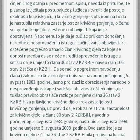
činjeničnog stanja u predmetnom spisu, navoda iz pritužbe, te
pisanog izvještaja postupajućeg tužioca utvrdila da postoje
okolnosti koje isključuju krivično gonjenje s obzirom na to da
je nastupila relativna zastarjelost za krivično gonjenje, o čemu
su apelantkinje obaviještene u obavijesti koja im je
dostavljena. Napomenuto je da je tužilac prilikom donošenja
naredbe o nesprovođenju istrage i sačinjavanja obavijesti za
oštećene pogrešno označio član krivičnog djela za koje se
donosi naredba da se neće narediti sprovođenje istrage u
smislu da je umjesto člana 36 stav 2 KZRBiH naveo član 166
stav 2 tačka a) KZBiH. Da se radi o pogrešnom navođenju
člana i zakona za krivično djelo ubistva, navodno počinjenog 5.
avgusta 1983. godine, jasno proizlazi iz obrazloženja naredbe o
nesprovođenju istrage i sadržaja obavijesti oštećenim gdje
tužilac pravilno obrazlaže razloge primjene člana 36 stav 2
KZRBiH za prijavljeno krivično djelo i rok zastarjelosti
krivičnog gonjenja, uz previd da je rok za relativnu zastarjelost
za krivično djelo iz člana 36 stav 2 KZRBiH, navodno
počinjenog 5. avgusta 1983. godine, nastupio 5. avgusta 1998.
godine umjesto 5. avgusta 2008. godine. Ovo zato što je za
krivično djelo iz člana 36 stav 2 KZRBiH bila propisana kazna