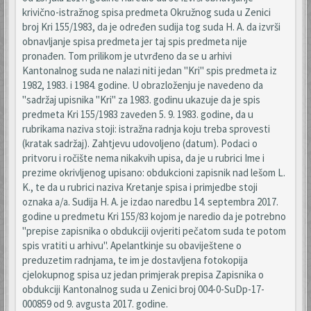
krivično-istražnog spisa predmeta Okružnog suda u Zenici
broj Kri 155/1983, da je određen sudija tog suda H. A. da izvrši
obnavljanje spisa predmeta jer taj spis predmeta nije
pronađen. Tom prilikom je utvrđeno da se u arhivi
Kantonalnog suda ne nalazi niti jedan "Kri" spis predmeta iz
1982, 1983. i 1984. godine. U obrazloženju je navedeno da
"sadržaj upisnika "Kri" za 1983. godinu ukazuje da je spis
predmeta Kri 155/1983 zaveden 5. 9. 1983. godine, da u
rubrikama naziva stoji: istražna radnja koju treba sprovesti
(kratak sadržaj). Zahtjevu udovoljeno (datum). Podaci o
pritvoru i ročište nema nikakvih upisa, da je u rubrici Ime i
prezime okrivljenog upisano: obdukcioni zapisnik nad lešom L.
K., te da u rubrici naziva Kretanje spisa i primjedbe stoji
oznaka a/a. Sudija H. A. je izdao naredbu 14. septembra 2017.
godine u predmetu Kri 155/83 kojom je naredio da je potrebno
"prepise zapisnika o obdukciji ovjeriti pečatom suda te potom
spis vratiti u arhivu". Apelantkinje su obaviještene o
preduzetim radnjama, te im je dostavljena fotokopija
cjelokupnog spisa uz jedan primjerak prepisa Zapisnika o
obdukciji Kantonalnog suda u Zenici broj 004-0-SuDp-17-
000859 od 9. avgusta 2017. godine.