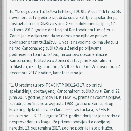
16. "Iz odgovora Tužilaštva BiH broj T20 0KTA 001444717 od 28.
novembra 2017. godine slijedi da su svi zahtjevi apelantkinja,
dostavljali tom tužilaštvu s priloženom dokumentacijom, 17.
oktobra 2017. godine dostavljeni Kantonalnom tužilaštvu u
Zenici jer je ocijenjeno da se odnose na njihove prijave
podnesene tom tužilaštvu. U vezi s navodima kojima ukazuju
na rad Kantonalnog tužilaštva u Zenici po prijavama
podnesenim tom tužilaštvu, na osnovu dokumentacije
Kantonalnog tužilaštva u Zenici dostavljene Federalnom
tužilaštvu, uz odgovore broj A-VII-5507/ 17 od 27. novembra i 4.
decembra 2017. godine, konstatovano je:
"1. U predmetu broj T04 0 KTP 0031243 17, po prijavi
apelantkinja, dostavljenoj Kantonalnom tužilaštvu u Zenici 22.
juna 2017. godine, protiv H. K. i M.V. K., prema navodima prijave,
za radnje počinjene 5. avgusta 1983. godine u Zenici, zbog
krivičnog djela ubistva iz člana 166 stav tačka a) KZFBiH
maloljetne L. K. 31. avgusta 2017. godine donijeta je naredba o
nesprovođenju istrage. Po prijemu obavijesti o donijetoj
naredbi, 13. septembra 2017. godine podnijeli ste pritužbu