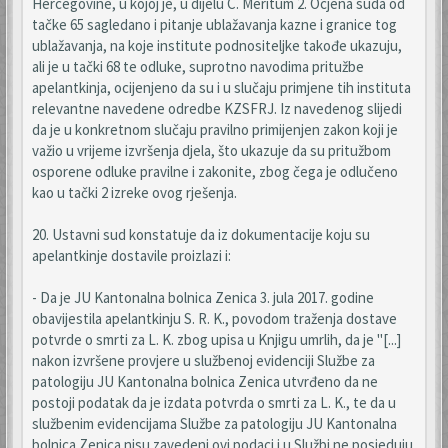
Hercegovine, u kojoj je, u dijelu C. Meritum 2. Ocjena suda od
tačke 65 sagledano i pitanje ublažavanja kazne i granice tog
ublažavanja, na koje institute podnositeljke takođe ukazuju,
ali je u tački 68 te odluke, suprotno navodima pritužbe
apelantkinja, ocijenjeno da su i u slučaju primjene tih instituta
relevantne navedene odredbe KZSFRJ. Iz navedenog slijedi
da je u konkretnom slučaju pravilno primijenjen zakon koji je
važio u vrijeme izvršenja djela, što ukazuje da su pritužbom
osporene odluke pravilne i zakonite, zbog čega je odlučeno
kao u tački 2 izreke ovog rješenja.
20. Ustavni sud konstatuje da iz dokumentacije koju su
apelantkinje dostavile proizlazi i:
- Da je JU Kantonalna bolnica Zenica 3. jula 2017. godine
obavijestila apelantkinju S. R. K., povodom traženja dostave
potvrde o smrti za L. K. zbog upisa u Knjigu umrlih, da je "[...]
nakon izvršene provjere u službenoj evidenciji Službe za
patologiju JU Kantonalna bolnica Zenica utvrđeno da ne
postoji podatak da je izdata potvrda o smrti za L. K., te da u
službenim evidencijama Službe za patologiju JU Kantonalna
bolnica Zenica nisu zavedeni ovi podaci i u Službi ne posjeduju