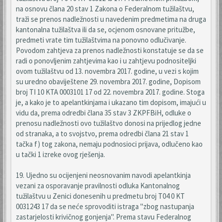
na osnovu člana 20 stav 1 Zakona o Federalnom tužilaštvu,
traži se prenos nadležnosti u navedenim predmetima na druga
kantonalna tužilaštva ili da se, ocjenom osnovane pritužbe,
predmeti vrate tim tužilaštvima na ponovno odlučivanje.
Povodom zahtjeva za prenos nadležnosti konstatuje se da se
radi o ponovljenim zahtjevima kao i u zahtjevu podnositeljki
ovom tužilaštvu od 13. novembra 2017. godine, u vezi s kojim
su uredno obaviještene 29. novembra 2017. godine, Dopisom
broj TI 10 KTA 0003101 17 od 22. novembra 2017. godine. Stoga
je, a kako je to apelantkinjama i ukazano tim dopisom, imajući u
vidu da, prema odredbi člana 35 stav 3 ZKPFBiH, odluke o
prenosu nadležnosti ovo tužilaštvo donosi na prijedlog jedne
od stranaka, a to svojstvo, prema odredbi člana 21 stav 1
tačka f) tog zakona, nemaju podnosioci prijava, odlučeno kao
u tački 1 izreke ovog rješenja.
19. Ujedno su ocijenjeni neosnovanim navodi apelantkinja
vezani za osporavanje pravilnosti odluka Kantonalnog
tužilaštvu u Zenici donesenih u predmetu broj T04 0 KT
0031243 17 da se neće sprovoditi istraga "zbog nastupanja
zastarjelosti krivičnog gonjenja". Prema stavu Federalnog