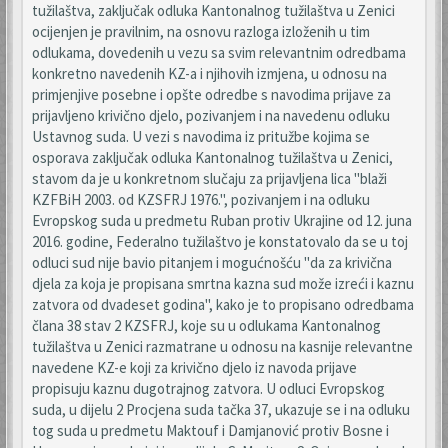
tužilaštva, zaključak odluka Kantonalnog tužilaštva u Zenici
ocijenjen je pravilnim, na osnovu razloga izloženih u tim
odlukama, dovedenih u vezu sa svim relevantnim odredbama
konkretno navedenih KZ-a i njihovih izmjena, u odnosu na
primjenjive posebne i opšte odredbe s navodima prijave za
prijavljeno krivično djelo, pozivanjem i na navedenu odluku
Ustavnog suda. U vezi s navodima iz pritužbe kojima se
osporava zaključak odluka Kantonalnog tužilaštva u Zenici,
stavom da je u konkretnom slučaju za prijavljena lica "blaži
KZFBiH 2003. od KZSFRJ 1976.", pozivanjem i na odluku
Evropskog suda u predmetu Ruban protiv Ukrajine od 12. juna
2016. godine, Federalno tužilaštvo je konstatovalo da se u toj
odluci sud nije bavio pitanjem i mogućnošću "da za krivična
djela za koja je propisana smrtna kazna sud može izreći i kaznu
zatvora od dvadeset godina", kako je to propisano odredbama
člana 38 stav 2 KZSFRJ, koje su u odlukama Kantonalnog
tužilaštva u Zenici razmatrane u odnosu na kasnije relevantne
navedene KZ-e koji za krivično djelo iz navoda prijave
propisuju kaznu dugotrajnog zatvora. U odluci Evropskog
suda, u dijelu 2 Procjena suda tačka 37, ukazuje se i na odluku
tog suda u predmetu Maktouf i Damjanović protiv Bosne i