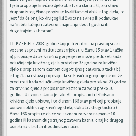
tijela propisuje krivično djelo ubistva u članu 171, a u stavu
drugom istog člana propisuje kvalifikovani oblik istog djela, to
jest "da će onaj ko drugog liši života na svirep ili podmukao
način biti kažnjen zatvorom najmanje deset godina ili
dugotrajnim zatvorom".
11. KZFBiH iz 2003. godine koji je trenutno na pravnoj snazi
vezano za pravni institut zastarjelosti u članu 15 stav 1 tačka
a) propisuje da se krivično gonjenje ne može preduzeti kada
od učinjenja krivičnog djela protekne 35 godina za krivično
djelo s propisanom kaznom dugotrajnog zatvora, a tačka b)
istog člana i stava propisuje da se krivično gonjenje ne može
preduzeti kada od učinjenja krivičnog djela protekne 20 godina
za krivično djelo s propisanom kaznom zatvora preko 10
godina. U ovom zakonu je takođe propisano i definisano
krivično djelo ubistva, i to članom 166 stav prvi koji propisuje
osnovni oblik ovog krivičnog djela, dok stav drugi tačka a)
člana 166 propisuje da će se kaznom zatvora najmanje 10
godina ili kaznom dugotrajnog zatvora kazniti onaj ko drugog
usmrti na okrutan ili podmukao način.