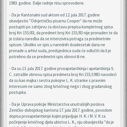
1983. godine. Dalje radnje nisu sprovođene.
- Da je Kantonalni sud aktom od 12. jula 2017. godine
obavijestio "Odvjetničku pisarnu Cooper" da ne može
postupiti po zahtjevu za dostavu prepisa kompletnog spisa
broj Kri-155/83, da predmet broj Kri-155/83 nije pronađen te da
je izdata naredba da se intenzivira potraga za predmetnim
spisom. Ukoliko se spis u narednih dvadesetak dana ne
pronađe u arhivi suda, predsjednica suda će odlučiti da li je
potrebno da se predmetni spis obnovi ili ne.
- Da su 13. jula 2017. godine prvoapelantkinja i apelantkinja S.
C. zatražile obnovu spisa predmeta broj Kri 155/1983 navodeći
da su kao majka i sestra pokojne L. K. stranke s pravnim
interesom ne samo zbog krivičnog nego i zbog građanskog
postupka.
- Da je Uprava policije Ministarstva unutrašnjih poslova
Zeničko-dobojskog kantona 17. jula 2017. godine, povodom
dopisa prvoapelantkinje kojim prijavljuje H. K. i M. V. K za
počinjenje krivičnog djela ubistva L. K., nju obavijestila "da je