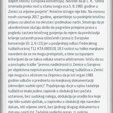
daljem tekstu: Evropska konvencija). Navode da je L. K. "umrla
iznenada preko noći u stanu svoga oca 5. 8. 1983. godine u
Zenici za vrijeme posjete". Krivične istrage nije bilo. Na osnovu
novih saznanja 2017. godine, apelantkinje su podnijele krivičnu
prijavu za ubistvo na okrutan i podmukao način. Smatraju da je
ukonkretnom slučaju došlo do pogrešne primjene prava u
pogledu zastare krivičnog gonjenja do mjere da predstavlja
kršenje ustavnih prava oštećenih i prava iz Evropske
konvencije (čl. 2, 6 i 13) jer u posljednjoj odluci Federalnog
tužilaštva broj T11 KTA 0003101 18 3 razlozi su toliko manjkavo
navedeni da se ne mogu preispitati, a time su ispunjeni
kriterijumi da se takva odluka smatra arbitrarnom. Ističu da su
u postupku tražile "prenos nadležnosti iz Zenice u Sarajevo
jer objektivna nepristrasnost Kantonalnog tužilaštva u Zenici
nije moguća s obzirom na činjenicu da je isti organ 1983.
godine odlučio o predmetu na manjkavoj dokumentaciji
(obnovljen sudski spis)". Pojašnjavaju da je u spisu tadašnje
tužilaštvo imalo jedino zapisnik o obdukciji bez pečata
ustanove, bez sudskog naloga, obdukciju je uradilo lice koje
nije bilo sudski vještak, u zapisniku o obdukciji nije naveden
datum, niti vrijeme smrti, bez ijednog drugog dokumenta o
datumu smrti itd. Tadašnji nadležni organ, tj. policija,