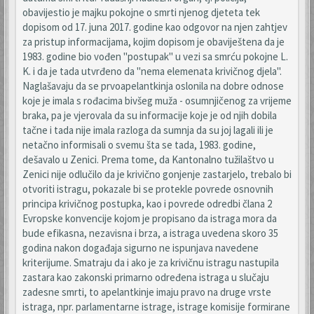
obavijestio je majku pokojne o smrti njenog djeteta tek
dopisom od 17. juna 2017. godine kao odgovor na njen zahtjev
za pristup informacijama, kojim dopisom je obaviještena da je
1983. godine bio vođen "postupak" u vezi sa smrću pokojne L.
K. i da je tada utvrđeno da "nema elemenata krivičnog djela".
Naglašavaju da se prvoapelantkinja oslonila na dobre odnose
koje je imala s rođacima bivšeg muža - osumnjičenog za vrijeme
braka, pa je vjerovala da su informacije koje je od njih dobila
tačne i tada nije imala razloga da sumnja da su joj lagali ili je
netačno informisali o svemu šta se tada, 1983. godine,
dešavalo u Zenici. Prema tome, da Kantonalno tužilaštvo u
Zenici nije odlučilo da je krivično gonjenje zastarjelo, trebalo bi
otvoriti istragu, pokazale bi se protekle povrede osnovnih
principa krivičnog postupka, kao i povrede odredbi člana 2
Evropske konvencije kojom je propisano da istraga mora da
bude efikasna, nezavisna i brza, a istraga uvedena skoro 35
godina nakon događaja sigurno ne ispunjava navedene
kriterijume. Smatraju da i ako je za krivičnu istragu nastupila
zastara kao zakonski primarno određena istraga u slučaju
zadesne smrti, to apelantkinje imaju pravo na druge vrste
istraga, npr. parlamentarne istrage, istrage komisije formirane