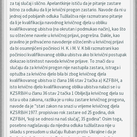
za taj slučaj i slično. Apelantkinje ističu da je pitanje zastare
bitno za odluku da li je krivični progon zastario. Navode da ni u
jednoj od pobijanih odluka Tužilaštva nije razmatrano pitanje
da li je kvalifikacija navodnog krivičnog djela u obliku
kvalifikovanog ubistva (na okrutan i podmukao način), kao što
su oštećene navele u krivičnoj prijavi, pogrešna. Dakle, kao
pravilno je prihvaćeno navođenje oštećenih u krivičnoj prijavi
da bi osumnjičeni počinioci H. K. i M. V. K bili razmatrani kao
počinioci kvalifikovanog oblika ubistva ako bi krivični postupak
dokazao istinitost navoda krivične prijave. To znači da u
slučaju da za krivični progon nije nastupila zastara, istraga i
optužba za krivično djelo bila bi zbog krivičnog djela
kvalifikovanog ubistva iz člana 166 stav 2 tačka a) KZFBiH, a
isto krivično djelo kvalifikovanog oblika ubistva nalazi se i u
KZSRBiH u članu 36 stav 2 tačka 1 Obilježja krivičnog djela su
ista u oba zakona, razlika je u roku zastare krivičnog progona,
navode da je "stari zakon na snazi u vrijeme krivičnog djela
KZSRBiH 1977. propisivao rok zastare od 25 godina, dok
KZFBiH, ‘koji se odnosi na naš slučaj’, 35 godina". Osim toga,
posebno naglašavaju da nijedna odluka tužilaštava nije u
skladu s presudom u slučaju Ruban protiv Ukrajine i da je