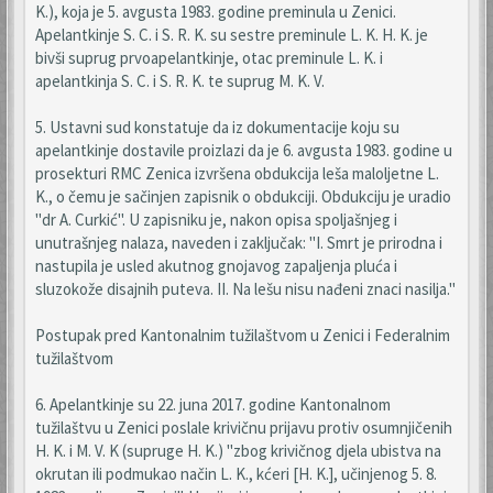
K.), koja je 5. avgusta 1983. godine preminula u Zenici.
Apelantkinje S. C. i S. R. K. su sestre preminule L. K. H. K. je
bivši suprug prvoapelantkinje, otac preminule L. K. i
apelantkinja S. C. i S. R. K. te suprug M. K. V.
5. Ustavni sud konstatuje da iz dokumentacije koju su
apelantkinje dostavile proizlazi da je 6. avgusta 1983. godine u
prosekturi RMC Zenica izvršena obdukcija leša maloljetne L.
K., o čemu je sačinjen zapisnik o obdukciji. Obdukciju je uradio
"dr A. Curkić". U zapisniku je, nakon opisa spoljašnjeg i
unutrašnjeg nalaza, naveden i zaključak: "I. Smrt je prirodna i
nastupila je usled akutnog gnojavog zapaljenja pluća i
sluzokože disajnih puteva. II. Na lešu nisu nađeni znaci nasilja."
Postupak pred Kantonalnim tužilaštvom u Zenici i Federalnim
tužilaštvom
6. Apelantkinje su 22. juna 2017. godine Kantonalnom
tužilaštvu u Zenici poslale krivičnu prijavu protiv osumnjičenih
H. K. i M. V. K (supruge H. K.) "zbog krivičnog djela ubistva na
okrutan ili podmukao način L. K., kćeri [H. K.], učinjenog 5. 8.