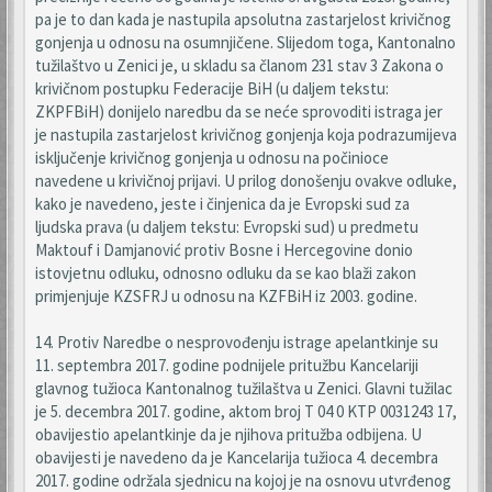
pa je to dan kada je nastupila apsolutna zastarjelost krivičnog
gonjenja u odnosu na osumnjičene. Slijedom toga, Kantonalno
tužilaštvo u Zenici je, u skladu sa članom 231 stav 3 Zakona o
krivičnom postupku Federacije BiH (u daljem tekstu:
ZKPFBiH) donijelo naredbu da se neće sprovoditi istraga jer
je nastupila zastarjelost krivičnog gonjenja koja podrazumijeva
isključenje krivičnog gonjenja u odnosu na počinioce
navedene u krivičnoj prijavi. U prilog donošenju ovakve odluke,
kako je navedeno, jeste i činjenica da je Evropski sud za
ljudska prava (u daljem tekstu: Evropski sud) u predmetu
Maktouf i Damjanović protiv Bosne i Hercegovine donio
istovjetnu odluku, odnosno odluku da se kao blaži zakon
primjenjuje KZSFRJ u odnosu na KZFBiH iz 2003. godine.
14. Protiv Naredbe o nesprovođenju istrage apelantkinje su
11. septembra 2017. godine podnijele pritužbu Kancelariji
glavnog tužioca Kantonalnog tužilaštva u Zenici. Glavni tužilac
je 5. decembra 2017. godine, aktom broj T 04 0 KTP 0031243 17,
obavijestio apelantkinje da je njihova pritužba odbijena. U
obavijesti je navedeno da je Kancelarija tužioca 4. decembra
2017. godine održala sjednicu na kojoj je na osnovu utvrđenog