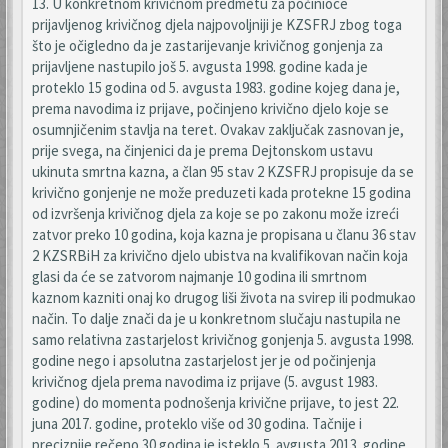
13. U konkretnom krivičnom predmetu za počinioce
prijavljenog krivičnog djela najpovoljniji je KZSFRJ zbog toga
što je očigledno da je zastarijevanje krivičnog gonjenja za
prijavljene nastupilo još 5. avgusta 1998. godine kada je
proteklo 15 godina od 5. avgusta 1983. godine kojeg dana je,
prema navodima iz prijave, počinjeno krivično djelo koje se
osumnjičenim stavlja na teret. Ovakav zaključak zasnovan je,
prije svega, na činjenici da je prema Dejtonskom ustavu
ukinuta smrtna kazna, a član 95 stav 2 KZSFRJ propisuje da se
krivično gonjenje ne može preduzeti kada protekne 15 godina
od izvršenja krivičnog djela za koje se po zakonu može izreći
zatvor preko 10 godina, koja kazna je propisana u članu 36 stav
2 KZSRBiH za krivično djelo ubistva na kvalifikovan način koja
glasi da će se zatvorom najmanje 10 godina ili smrtnom
kaznom kazniti onaj ko drugog liši života na svirep ili podmukao
način. To dalje znači da je u konkretnom slučaju nastupila ne
samo relativna zastarjelost krivičnog gonjenja 5. avgusta 1998.
godine nego i apsolutna zastarjelost jer je od počinjenja
krivičnog djela prema navodima iz prijave (5. avgust 1983.
godine) do momenta podnošenja krivične prijave, to jest 22.
juna 2017. godine, proteklo više od 30 godina. Tačnije i
preciznije rečeno 30 godina je isteklo 5. avgusta 2013. godine,