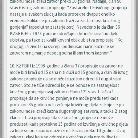
zakonu može izreći zatvor preko 10 godina. Nadalje, član 96
stav 6 istog zakona propisuje: "Zastarelost krivičnog gonjenja
nastaje u svakom slučaju kada protekne dvaput onoliko
vremena koliko se po zakonu traži za zastarelost krivičnog
gonjenja" (apsolutna zastarjelost). Navedeno je da član 36
KZSRBiH iz 1977. godine određuje i definiše krivično djelo
ubistva, pa tako za kvalifikovani oblik ubistva propisuje: "Ko
drugog liši života na svirep i podmukao način kazniće se
zatvorom najmanje deset godina ili smrtnom kaznom."
10. KZFBiH iz 1998. godine u članu 37 propisuje da zatvor ne
može biti kraći od 15 dana niti duži od 15 godina, a član 38 istog
zakona propisuje da se može izuzetno odrediti i dugotrajni
zatvor. Što se tiče odredbi koje se odnose na zastarjelost
krivičnog gonjenja ovaj zakon u članu 121 stav 1 tačka 1
propisuje da se krivično gonjenje ne može preduzeti kada
protekne 35 godina od izvršenja krivičnog djela za koje se po
zakonu može izreći kazna dugotrajnog zatvora, a tačka 2 istog
člana i stava propisuje da se krivično gonjenje ne može
preduzeti kada protekne 15 godina od izvršenja krivičnog djela
za koje se po zakonu može izreći kazna preko 10 godina. Ovaj
zakon u glavi koja se odnosi na krivična djela protiv života i