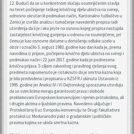
12. Budući da se u konkretnom slučaju osumnjičenim stavlja
na teret počinjenje teškog krivičnog djela ubistva na svirep,
odnosno okrutan ili podmukao način, Kantonalno tužilaštvo u
Zenici je izvršilo analizu i tumačenje navedenih propisa radi
utvrđenja da li je i ako jeste na osnovu kojeg propisa nastupila
zastarjelost krivičnog gonjenja u odnosu na osumnjičene, pri
čemu je kao osnovne datume u donošenju odluke uzelo u
obzir i označilo 5. avgust 1983. godine kao dan kada je, prema
navodima iz prijave, počinjeno krivično djelo ubistva na svirep i
podmukao način i 22. juni 2017. godine kada je podnesena
krivična prijava. S ciljem zakonitog i pravilnog rješenja ovog
predmeta napomenuto je i istaknuto da je smrtna kazna koja
je bila predviđena i propisana u KZSFRJ ukinuta Ustavom iz
1995. godine jer Aneksi IV i VI Dejtonskog sporazuma utvrđuju
da se svim licima moraju garantovati prava i slobode
proklamovani Evropskom konvencijom i njenim protokolima, ali
i drugim aktima o ljudskim pravima. Navedeno uključuje i
Protokol broj 6 uz Evropsku konvenciju te Drugi fakultativni
protokol uz Međunarodni pakt o građanskim i političkim
pravima kojima se ukida smrtna kazna.