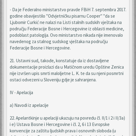
- Da je Federalno ministarstvo pravde FBiH 7. septembra 2017.
godine obavijestilo "Odvjetničku pisarnu Cooper" "da se
Ljubomir Curkić ne nalazi na Listi stalnih sudskih vještaka na
području Federacije Bosne i Hercegovine iz oblasti medicine,
podoblast patologija. Ovo ministarstvo nikada nije imenovalo
navedenog za stalnog sudskog vještaka na području
Federacije Bosne i Hercegovine.
21. Ustavni sud, takođe, konstatuje da iz dostavljene
dokumentacije proizlazi da u Matičnom uredu Opštine Zenica
nije izvršen upis smrti maloljetne L. K. te da su njeni posmrtni
ostaci odvezeni u Sloveniju gdje je sahranjena.
IV - Apelacija
a) Navodi iz apelacije
22. Apelantkinje u apelaciji ukazuju na povredu čl. II/1 i 2 i II/3a)
i e) Ustava Bosne i Hercegovine i čl. 2, 6 i 13 Evropske
konvencije za zaštitu ljudskih prava i osnovnih sloboda (u