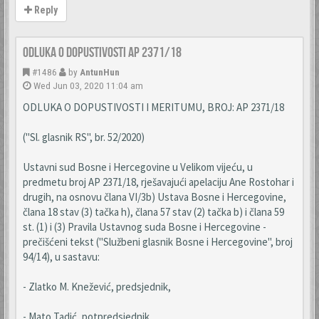
Reply
Odluka o dopustivosti AP 2371/18
#1486
by
AntunHun
Wed Jun 03, 2020 11:04 am
ODLUKA O DOPUSTIVOSTI I MERITUMU, BROJ: AP 2371/18
("Sl. glasnik RS", br. 52/2020)
Ustavni sud Bosne i Hercegovine u Velikom vijeću, u
predmetu broj AP 2371/18, rješavajući apelaciju Ane Rostohar i
drugih, na osnovu člana VI/3b) Ustava Bosne i Hercegovine,
člana 18 stav (3) tačka h), člana 57 stav (2) tačka b) i člana 59
st. (1) i (3) Pravila Ustavnog suda Bosne i Hercegovine -
prečišćeni tekst ("Službeni glasnik Bosne i Hercegovine", broj
94/14), u sastavu:
- Zlatko M. Knežević, predsjednik,
- Mato Tadić, potpredsjednik,