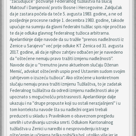
"začuđujuće" pozivanje Federalnog tužilaštva na slučaj
Maktouf i Damjanović protiv Bosne i Hercegovine. Zaključak
da je zastara počela da teče 5. avgusta 1983. godine, a ne od
posljednje procesne radnje 1. decembra 1983. godine, takođe
upućuje na sumnju da glavni federalni tužilac spis nije pročitao
te da je odluka glavnog federalnog tužioca arbitrarna.
Apelantkinje dalje navode da su tražile "prenos nadležnosti iz
Zenice u Sarajevo" već prije odluke KT Zenica od 31. avgusta
2017. godine, ali da je njihov zahtjev odbačen jer je navedeno
da "oštećene nemaju pravo tražiti izmjenu nadležnosti".
Navode da je u "trenutno javno aktuelnom slučaju Dženan
Memić, advokat oštećenih uspio pred Ustavnim sudom svojim
zahtjevom o izuzeću tužioca". Ako oštećene u konkretnom
slučaju nemaju prava tražiti izmjenu Tužilaštva, to je zadatak
Federalnog tužilaštva da odredi izmjenu nadležnosti ako je
upoznato s mogućnošću pristrasnosti. Apelantkinje dalje
ukazuju i na "druge propuste koji su ostali nerazjašnjeni" i u
tom kontekstu navode šta su nadležni organi trebali
preduzeti u skladu s Pravilnikom o obaveznom pregledu
umrlih i utvrđivanju uzroka smrti. Odlukom Kantonalnog
tužilaštva u Zenici u naredbi o nesprovođenju istrage
oštećenim je učinjena teška psihička bol, utoliko više jer je