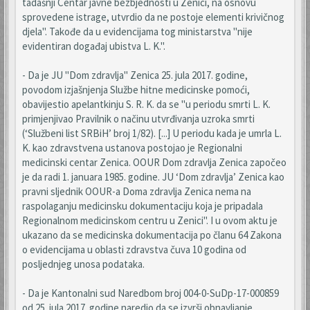
tadašnji Centar javne bezbjednosti u Zenici, na osnovu
sprovedene istrage, utvrdio da ne postoje elementi krivičnog
djela". Takođe da u evidencijama tog ministarstva "nije
evidentiran događaj ubistva L. K.".
- Da je JU "Dom zdravlja" Zenica 25. jula 2017. godine,
povodom izjašnjenja Službe hitne medicinske pomoći,
obavijestio apelantkinju S. R. K. da se "u periodu smrti L. K.
primjenjivao Pravilnik o načinu utvrđivanja uzroka smrti
(‘Službeni list SRBiH’ broj 1/82). [...] U periodu kada je umrla L.
K. kao zdravstvena ustanova postojao je Regionalni
medicinski centar Zenica. OOUR Dom zdravlja Zenica započeo
je da radi 1. januara 1985. godine. JU ‘Dom zdravlja’ Zenica kao
pravni sljednik OOUR-a Doma zdravlja Zenica nema na
raspolaganju medicinsku dokumentaciju koja je pripadala
Regionalnom medicinskom centru u Zenici". I u ovom aktu je
ukazano da se medicinska dokumentacija po članu 64 Zakona
o evidencijama u oblasti zdravstva čuva 10 godina od
posljednjeg unosa podataka.
- Da je Kantonalni sud Naredbom broj 004-0-SuDp-17-000859
od 25. jula 2017. godine naredio da se izvrši obnavljanje