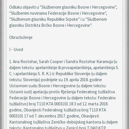
Odluku objaviti u "Službenom glasniku Bosne i Hercegovine",
"Službenim novinama Federacije Bosne i Hercegovine",
"Službenom glasniku Republike Srpske" i u "Službenom
glasniku Distrikta Brčko Bosne i Hercegovine".
Obrazloženje
I - Uvod
1. Ana Rostohar, Sarah Cooper i Sandra Rostohar Karamuja (u
daljem tekstu: apelantkinje ili prvoapelantkinja, apelantkinja S.
C. i apelantkinja S. R. K.) iz Republike Slovenije (u daljem
tekstu: Slovenija) podnijele su 19. aprila 2018. godine
Ustavnom sudu Bosne i Hercegovine (u daljem tekstu:
Ustavni sud) apelaciju protiv Rješenja Federalnog tužilaštva
Federacije Bosne i Hercegovine (u daljem tekstu: Federalno
tužilaštvo) broj T110 KTA 0003101 18 3 od 12. marta 2018.
godine, Obavijesti Federalnog tužilaštva broj T110 KTA
0003101 17 od 7. decembra 2017. godine, Obavijesti
Kantonalnog tužilaštva Zeničko-dobojskog kantona (u daljem
tekstu: Kantonalno tužilaštvo u Zenici) broj T 04 0 KTP