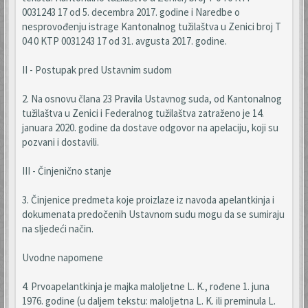
0031243 17 od 5. decembra 2017. godine i Naredbe o
nesprovođenju istrage Kantonalnog tužilaštva u Zenici broj T
04 0 KTP 0031243 17 od 31. avgusta 2017. godine.
II - Postupak pred Ustavnim sudom
2. Na osnovu člana 23 Pravila Ustavnog suda, od Kantonalnog
tužilaštva u Zenici i Federalnog tužilaštva zatraženo je 14.
januara 2020. godine da dostave odgovor na apelaciju, koji su
pozvani i dostavili.
III - Činjenično stanje
3. Činjenice predmeta koje proizlaze iz navoda apelantkinja i
dokumenata predočenih Ustavnom sudu mogu da se sumiraju
na sljedeći način.
Uvodne napomene
4. Prvoapelantkinja je majka maloljetne L. K., rođene 1. juna
1976. godine (u daljem tekstu: maloljetna L. K. ili preminula L.