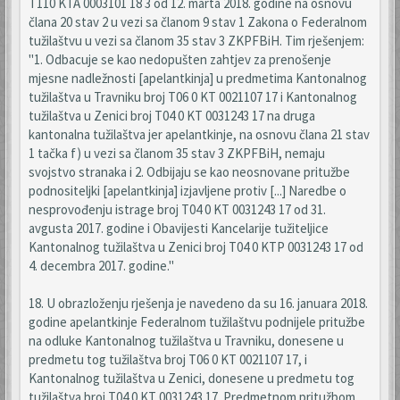
T110 KTA 0003101 18 3 od 12. marta 2018. godine na osnovu
člana 20 stav 2 u vezi sa članom 9 stav 1 Zakona o Federalnom
tužilaštvu u vezi sa članom 35 stav 3 ZKPFBiH. Tim rješenjem:
"1. Odbacuje se kao nedopušten zahtjev za prenošenje
mjesne nadležnosti [apelantkinja] u predmetima Kantonalnog
tužilaštva u Travniku broj T06 0 KT 0021107 17 i Kantonalnog
tužilaštva u Zenici broj T04 0 KT 0031243 17 na druga
kantonalna tužilaštva jer apelantkinje, na osnovu člana 21 stav
1 tačka f) u vezi sa članom 35 stav 3 ZKPFBiH, nemaju
svojstvo stranaka i 2. Odbijaju se kao neosnovane pritužbe
podnositeljki [apelantkinja] izjavljene protiv [...] Naredbe o
nesprovođenju istrage broj T04 0 KT 0031243 17 od 31.
avgusta 2017. godine i Obavijesti Kancelarije tužiteljice
Kantonalnog tužilaštva u Zenici broj T04 0 KTP 0031243 17 od
4. decembra 2017. godine."
18. U obrazloženju rješenja je navedeno da su 16. januara 2018.
godine apelantkinje Federalnom tužilaštvu podnijele pritužbe
na odluke Kantonalnog tužilaštva u Travniku, donesene u
predmetu tog tužilaštva broj T06 0 KT 0021107 17, i
Kantonalnog tužilaštva u Zenici, donesene u predmetu tog
tužilaštva broj T04 0 KT 0031243 17. Predmetnom pritužbom,