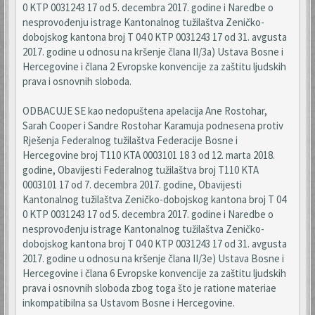
0 KTP 0031243 17 od 5. decembra 2017. godine i Naredbe o
nesprovođenju istrage Kantonalnog tužilaštva Zeničko-
dobojskog kantona broj T 04 0 KTP 0031243 17 od 31. avgusta
2017. godine u odnosu na kršenje člana II/3a) Ustava Bosne i
Hercegovine i člana 2 Evropske konvencije za zaštitu ljudskih
prava i osnovnih sloboda.
ODBACUJE SE kao nedopuštena apelacija Ane Rostohar,
Sarah Cooper i Sandre Rostohar Karamuja podnesena protiv
Rješenja Federalnog tužilaštva Federacije Bosne i
Hercegovine broj T110 KTA 0003101 18 3 od 12. marta 2018.
godine, Obavijesti Federalnog tužilaštva broj T110 KTA
0003101 17 od 7. decembra 2017. godine, Obavijesti
Kantonalnog tužilaštva Zeničko-dobojskog kantona broj T 04
0 KTP 0031243 17 od 5. decembra 2017. godine i Naredbe o
nesprovođenju istrage Kantonalnog tužilaštva Zeničko-
dobojskog kantona broj T 04 0 KTP 0031243 17 od 31. avgusta
2017. godine u odnosu na kršenje člana II/3e) Ustava Bosne i
Hercegovine i člana 6 Evropske konvencije za zaštitu ljudskih
prava i osnovnih sloboda zbog toga što je ratione materiae
inkompatibilna sa Ustavom Bosne i Hercegovine.