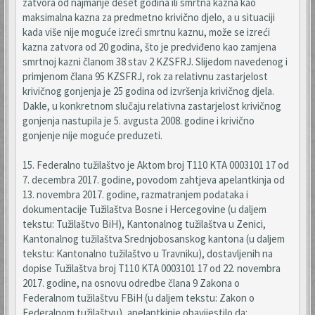
zatvora od najmanje deset godina ili smrtna kazna kao
maksimalna kazna za predmetno krivično djelo, a u situaciji
kada više nije moguće izreći smrtnu kaznu, može se izreći
kazna zatvora od 20 godina, što je predviđeno kao zamjena
smrtnoj kazni članom 38 stav 2 KZSFRJ. Slijedom navedenog i
primjenom člana 95 KZSFRJ, rok za relativnu zastarjelost
krivičnog gonjenja je 25 godina od izvršenja krivičnog djela.
Dakle, u konkretnom slučaju relativna zastarjelost krivičnog
gonjenja nastupila je 5. avgusta 2008. godine i krivično
gonjenje nije moguće preduzeti.
15. Federalno tužilaštvo je Aktom broj T110 KTA 0003101 17 od
7. decembra 2017. godine, povodom zahtjeva apelantkinja od
13. novembra 2017. godine, razmatranjem podataka i
dokumentacije Tužilaštva Bosne i Hercegovine (u daljem
tekstu: Tužilaštvo BiH), Kantonalnog tužilaštva u Zenici,
Kantonalnog tužilaštva Srednjobosanskog kantona (u daljem
tekstu: Kantonalno tužilaštvo u Travniku), dostavljenih na
dopise Tužilaštva broj T110 KTA 0003101 17 od 22. novembra
2017. godine, na osnovu odredbe člana 9 Zakona o
Federalnom tužilaštvu FBiH (u daljem tekstu: Zakon o
Federalnom tužilaštvu), apelantkinje obavijestilo da: