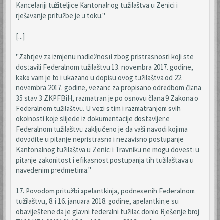
Kancelariji tužiteljice Kantonalnog tužilaštva u Zenici i
rješavanje pritužbe je u toku."
[...]
"Zahtjev za izmjenu nadležnosti zbog pristrasnosti koji ste
dostavili Federalnom tužilaštvu 13. novembra 2017. godine,
kako vam je to i ukazano u dopisu ovog tužilaštva od 22.
novembra 2017. godine, vezano za propisano odredbom člana
35 stav 3 ZKPFBiH, razmatran je po osnovu člana 9 Zakona o
Federalnom tužilaštvu. U vezi s tim i razmatranjem svih
okolnosti koje slijede iz dokumentacije dostavljene
Federalnom tužilaštvu zaključeno je da vaši navodi kojima
dovodite u pitanje nepristrasno i nezavisno postupanje
Kantonalnog tužilaštva u Zenici i Travniku ne mogu dovesti u
pitanje zakonitost i efikasnost postupanja tih tužilaštava u
navedenim predmetima."
17. Povodom pritužbi apelantkinja, podnesenih Federalnom
tužilaštvu, 8. i 16. januara 2018. godine, apelantkinje su
obaviještene da je glavni federalni tužilac donio Rješenje broj