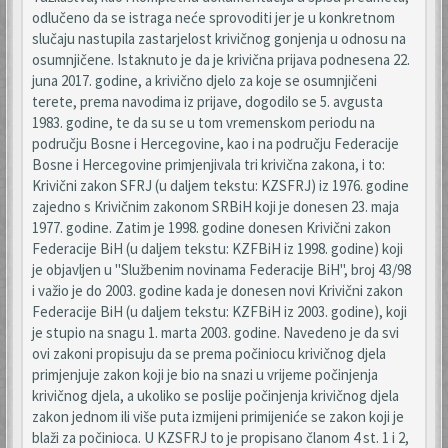
odlučeno da se istraga neće sprovoditi jer je u konkretnom
slučaju nastupila zastarjelost krivičnog gonjenja u odnosu na
osumnjičene. Istaknuto je da je krivična prijava podnesena 22.
juna 2017. godine, a krivično djelo za koje se osumnjičeni
terete, prema navodima iz prijave, dogodilo se 5. avgusta
1983. godine, te da su se u tom vremenskom periodu na
području Bosne i Hercegovine, kao i na području Federacije
Bosne i Hercegovine primjenjivala tri krivična zakona, i to:
Krivični zakon SFRJ (u daljem tekstu: KZSFRJ) iz 1976. godine
zajedno s Krivičnim zakonom SRBiH koji je donesen 23. maja
1977. godine. Zatim je 1998. godine donesen Krivični zakon
Federacije BiH (u daljem tekstu: KZFBiH iz 1998. godine) koji
je objavljen u "Službenim novinama Federacije BiH", broj 43/98
i važio je do 2003. godine kada je donesen novi Krivični zakon
Federacije BiH (u daljem tekstu: KZFBiH iz 2003. godine), koji
je stupio na snagu 1. marta 2003. godine. Navedeno je da svi
ovi zakoni propisuju da se prema počiniocu krivičnog djela
primjenjuje zakon koji je bio na snazi u vrijeme počinjenja
krivičnog djela, a ukoliko se poslije počinjenja krivičnog djela
zakon jednom ili više puta izmijeni primijeniće se zakon koji je
blaži za počinioca. U KZSFRJ to je propisano članom 4 st. 1 i 2,