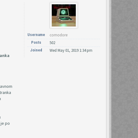
Username
comodore
Posts
502
Joined
Wed May 01, 2019 1:34 pm
ranka
pravnom
stranka
h
u
 je po