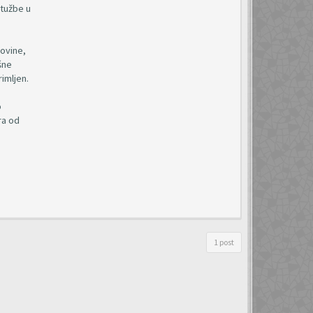
 tužbe u
ovine,
šne
imljen.
o
ra od
1 post