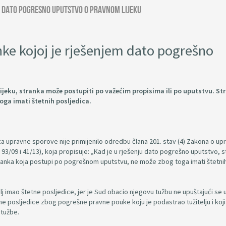
m dato pogresno uputstvo o pravnom lijeku
ke kojoj je rješenjem dato pogrešno
ijeku, stranka može postupiti po važećim propisima ili po uputstvu. St
ga imati štetnih posljedica.
 za upravne sporove nije primijenilo odredbu člana 201. stav (4) Zakona o u
, 93/09 i 41/13), koja propisuje: „Kad je u rješenju dato pogrešno uputstvo, 
tranka koja postupi po pogrešnom uputstvu, ne može zbog toga imati štetni
telj imao štetne posljedice, jer je Sud obacio njegovu tužbu ne upuštajući se 
ne posljedice zbog pogrešne pravne pouke koju je podastrao tužitelju i koji
 tužbe.