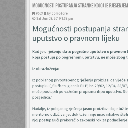
Mogucnosti postupanja stranke kojoj je rjesenje
#603
by
comodore
Sat Jun 08, 2019 1:33 pm
Mogućnosti postupanja stran
uputstvo o pravnom lijeku
Kad je u rješenju dato pogrešno uputstvo o pravnom l
koja postupi po pogrešnom uputstvu, ne može zbog to
Iz obrazloženja:
Iz pobijanog prvostepenog rješenja proizilazi da vijeće
postupku („Službeni glasnik BiH“, br. 29/02, 12/04, 88/07
može postupiti po važećim propisima ili po uputstvu. S
posljedica.“
Nadalje, iz pobijanog rješenja jasno proizilazi da je tuži
meritorno odlučivanje, dok tuženi nije imao nikakve štet
njoj postupajući prekoračio zakonski rok za podnošenje