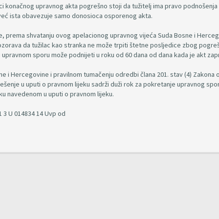
ci konačnog upravnog akta pogrešno stoji da tužitelj ima pravo podnošenja
već ista obavezuje samo donosioca osporenog akta.
je, prema shvatanju ovog apelacionog upravnog vijeća Suda Bosne i Herceg
ozorava da tužilac kao stranka ne može trpiti štetne posljedice zbog pogre
u upravnom sporu može podnijeti u roku od 60 dana od dana kada je akt zapr
 i Hercegovine i pravilnom tumačenju odredbi člana 201. stav (4) Zakona 
enje u uputi o pravnom lijeku sadrži duži rok za pokretanje upravnog spo
ku navedenom u uputi o pravnom lijeku.
S1 3 U 014834 14 Uvp od