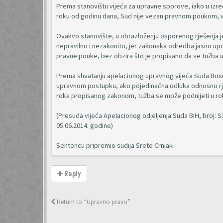
Prema stanovištu vijeća za upravne sporove, iako u izre
roku od godinu dana, Sud nije vezan pravnom poukom, 
Ovakvo stanovište, u obrazloženju osporenog rješenja 
nepravilno i nezakonito, jer zakonska odredba jasno up
pravne pouke, bez obzira što je propisano da se tužba 
Prema shvatanju apelacionog upravnog vijeća Suda Bosne
upravnom postupku, ako pojedinačna odluka odnosno rješ
roka propisanog zakonom, tužba se može podnijeti u ro
(Presuda vijeća Apelacionog odjeljenja Suda BiH, broj: 
05.06.2014. godine)
Sentencu pripremio sudija Sreto Crnjak
Reply
Return to “Upravno pravo”