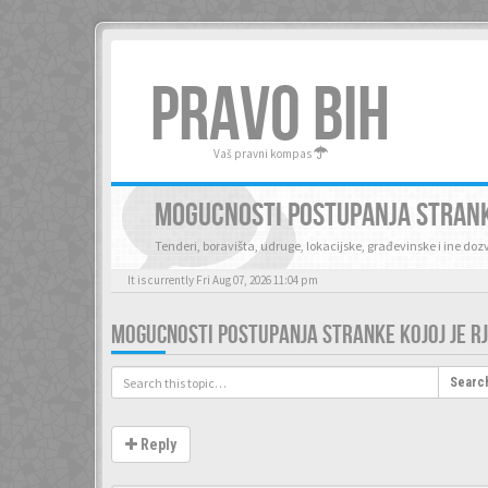
PRAVO BIH
Vaš pravni kompas
MOGUCNOSTI POSTUPANJA STRANK
Tenderi, boravišta, udruge, lokacijske, građevinske i ine do
It is currently Fri Aug 07, 2026 11:04 pm
MOGUCNOSTI POSTUPANJA STRANKE KOJOJ JE R
Searc
Reply