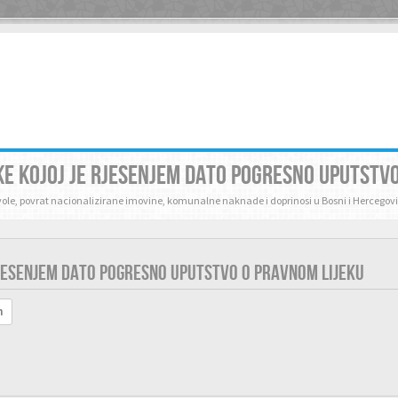
E KOJOJ JE RJESENJEM DATO POGRESNO UPUTSTVO
zvole, povrat nacionalizirane imovine, komunalne naknade i doprinosi u Bosni i Hercegovi
JESENJEM DATO POGRESNO UPUTSTVO O PRAVNOM LIJEKU
h