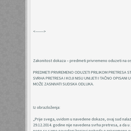
<------->
Zakonitost dokaza – predmeti privremeno oduzeti na osno
PREDMETI PRIVREMENO ODUZETI PRILIKOM PRETRESA 
SVRHA PRETRESA I KOJI NISU UNIJETI I TAČNO OPISANI
MOŽE ZASNIVATI SUDSKA ODLUKA.
Iz obrazloženja:
„Prije svega, uvidom u navedene dokaze, ovaj sud nalazi 
29.12.2014. godine nije navedena svrha pretresa, a da u 
nego su samo navedeni brojevi potvrda o privremeno od