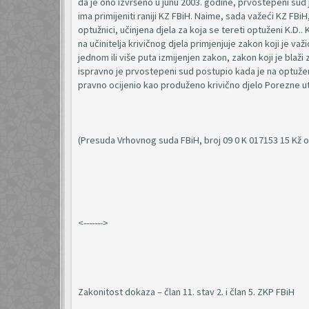
da je ono izvršeno u junu 2003. godine, prvostepeni sud j
ima primijeniti raniji KZ FBiH. Naime, sada važeći KZ FBiH
optužnici, učinjena djela za koja se tereti optuženi K.D..
na učinitelja krivičnog djela primjenjuje zakon koji je važi
jednom ili više puta izmijenjen zakon, zakon koji je blaži 
ispravno je prvostepeni sud postupio kada je na optuženo
pravno ocijenio kao produženo krivično djelo Porezne utaj
(Presuda Vrhovnog suda FBiH, broj 09 0 K 017153 15 Kž o
<------->
Zakonitost dokaza – član 11. stav 2. i član 5. ZKP FBiH