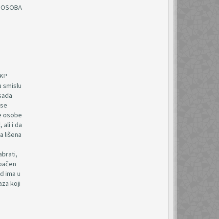
A OSOBA
ZKP
u smislu
 sada
 se
ne osobe
 ali i da
a lišena
abrati,
dbačen
d ima u
aza koji