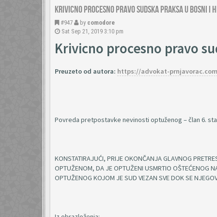
Krivicno procesno pravo sudska praksa u Bosni i 
#947
by
comodore
Sat Sep 21, 2019 3:10 pm
Krivicno procesno pravo su
Preuzeto od autora:
https://advokat-prnjavorac.com/k
Povreda pretpostavke nevinosti optuženog – član 6. stav 
KONSTATIRAJUĆI, PRIJE OKONČANJA GLAVNOG PRETRE
OPTUŽENOM, DA JE OPTUŽENI USMRTIO OŠTEĆENOG NA
OPTUŽENOG KOJOM JE SUD VEZAN SVE DOK SE NJEGO
Iz obrazloženja: