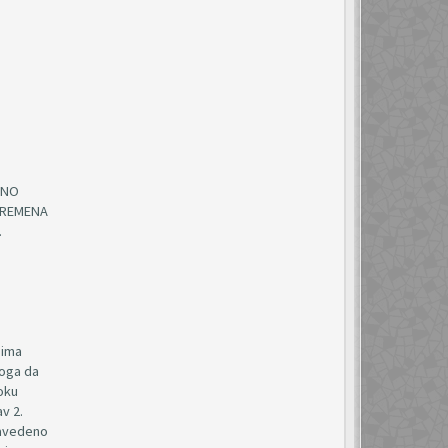
ONO
VREMENA
.
 ima
toga da
toku
v 2.
 navedeno