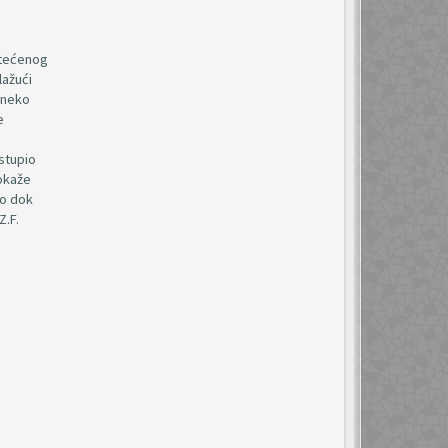
štećenog
lažući
 neko
e
stupio
dokaže
lo dok
Z.F.