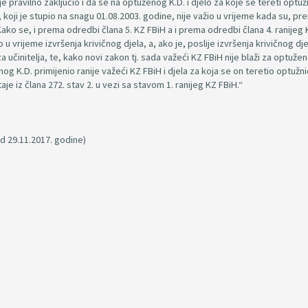
e pravilno zaključio i da se na optuženog K.D. i djelo za koje se tereti optu
, koji je stupio na snagu 01.08.2003. godine, nije važio u vrijeme kada su, pr
 Kako se, i prema odredbi člana 5. KZ FBiH a i prema odredbi člana 4. ranijeg 
o u vrijeme izvršenja krivičnog djela, a, ako je, poslije izvršenja krivičnog dje
za učinitelja, te, kako novi zakon tj. sada važeći KZ FBiH nije blaži za optužen
g K.D. primijenio ranije važeći KZ FBiH i djela za koja se on teretio optuž
e iz člana 272. stav 2. u vezi sa stavom 1. ranijeg KZ FBiH.“
d 29.11.2017. godine)