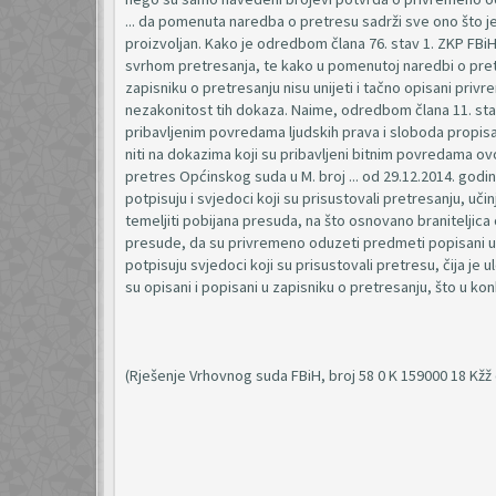
... da pomenuta naredba o pretresu sadrži sve ono što
proizvoljan. Kako je odredbom člana 76. stav 1. ZKP FBi
svrhom pretresanja, te kako u pomenutoj naredbi o pretr
zapisniku o pretresanju nisu unijeti i tačno opisani pr
nezakonitost tih dokaza. Naime, odredbom člana 11. sta
pribavljenim povredama ljudskih prava i sloboda propis
niti na dokazima koji su pribavljeni bitnim povredama 
pretres Općinskog suda u M. broj ... od 29.12.2014. god
potpisuju i svjedoci koji su prisustovali pretresanju, uč
temeljiti pobijana presuda, na što osnovano braniteljica
presude, da su privremeno oduzeti predmeti popisani
potpisuju svjedoci koji su prisustovali pretresu, čija j
su opisani i popisani u zapisniku o pretresanju, što u kon
(Rješenje Vrhovnog suda FBiH, broj 58 0 K 159000 18 Kžž