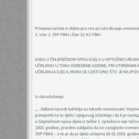
Primjena načela in dubio pro reo pri utvrđivanju vremena 
3. stav 2. ZKP FBiH i član 23. KZ FBiH
KADA U ČINJENIČNOM OPISU DJELA U OPTUŽNICI VRIJ
UČINJENO U TOKU ODREĐENE GODINE, PRI UTVRĐIVANJ
UČINJENJA DJELA, MORA SE UZETI ONO ŠTO JE NAJPOV
Iz obrazloženja:
„... žalbeni navodi tužitelja su takođe neosnovani. Vrijeme
primijeniti na to djelo i njegovog učinitelja i da li je na
u činjeničnom opisu djela iz tačke 1. optužnice nije tač
2003. godine, pravilno zaključio da se u pogledu vremena 
ZKP FBiH) – a to je da je djelo učinjeno 01.01.2003. godi