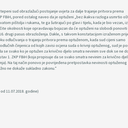
stepeni sud obrazlažući postojanje uvjeta za dalje trajanje pritvora prema
ZKP FBiH, pored ostalog naveo da je optuženi „bez ikakva razloga usmrtio o
tom pištolja i rukama, te ga šutirajući po glavi i tijelu, kada je bio vezan, iz
očite okolnosti koje opravdavaju bojazan da će optuženi na slobodi ponoviti
i 16. drugi pasus obrazloženja. Dakle, s takvom konstatacijom izraženom prij
ku odlučivanja o trajanju pritvora prema optuženom, kada sud cijeni samo
lučnih činjenica od kojih zavisi ocjena suda o krivnji optuženog, sud je po
 da se svako ko je optužen za krivično djelo smatra nevinim sve dok se ne 
 stav 1. ZKP FBiH (koja propisuje da se svako smatra nevinim za krivično dje
a). Na taj način ponovo je povrijeđena pretpostavka nevinosti optuženog 
ažno ne dokaže sukladno zakonu.”
 od 11.07.2018. godine)