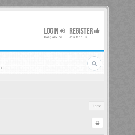
LOGIN
REGISTER
Hang around
Join the club
iH
1 post