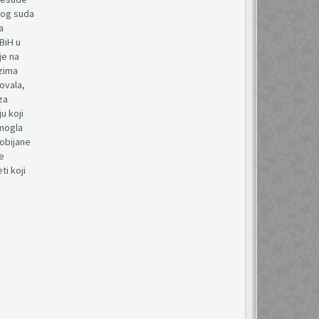
nog suda
a
BiH u
je na
azima
ovala,
za
u koji
 mogla
pobijane
e
ti koji