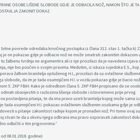
RANE OSOBE LIŠENE SLOBODE GDJE JE ODBACILA NOŽ, NAKON ŠTO JE T
EDSTAVLJA ZAKONIT DOKAZ.
 bitne povrede odredaba krivičnog postupka iz člana 312. stav 1. tačka k) 
kojoj je on pokazao gdje je odbacio nož ne može smatrati zakonitim dokazom 
lj tu žalbenu tvrdnju ne argumentira ali iz nje proizilazi da je navedena izjava
ja, nije bio poučen o svojim pravima. Međutim, iz iskaza svjedoka E.S., koji
sporava žalbom branitelja optuženog H.I., proizilazi da su ovlaštene službe
ili ga slobode, da im je tada osumnjičeni H.I. u vozilu pokazao gdje je bacio nož,
lanom 5. ZKP FBiH. Kako je odredbom člana 5. ZKP FBiH propisano da se osob
e odmah obavijestiti o razlozima lišenja slobode i istovremeno prije prvog
ti na postavljena pitanja, te da ima pravo uzeti branitelja kojeg može sama iz
a je tada osumnjičeni H.I. pokazao ovlaštenim službenim osobama gdje je o
dovesti u pitanje zakonitost radnje kojom je pronađen nož. Pri tome ovaj su
noj stvari te da u okviru njega odbrana ima pravo osporavati zakonitost dok
no odlučiti o tim prigovorima.“
 od 08.01.2018. godine)