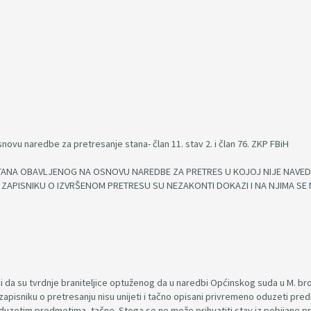
vu naredbe za pretresanje stana- član 11. stav 2. i član 76. ZKP FBiH
STANA OBAVLJENOG NA OSNOVU NAREDBE ZA PRETRES U KOJOJ NIJE NAVE
 U ZAPISNIKU O IZVRŠENOM PRETRESU SU NEZAKONTI DOKAZI I NA NJIMA SE 
da su tvrdnje braniteljice optuženog da u naredbi Općinskog suda u M. broj
zapisniku o pretresanju nisu unijeti i tačno opisani privremeno oduzeti pre
uzetim predmetima, tačne. Stoga se ne može prihvatiti stav iz pobijane 