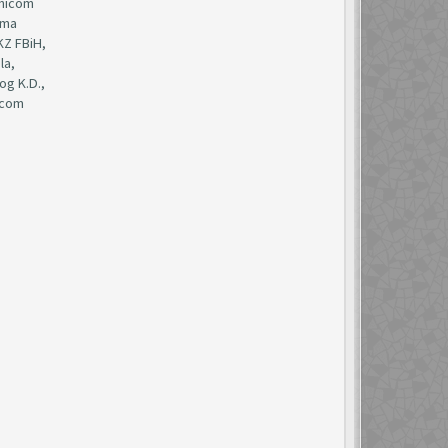
žnicom
ema
KZ FBiH,
la,
og K.D.,
nicom