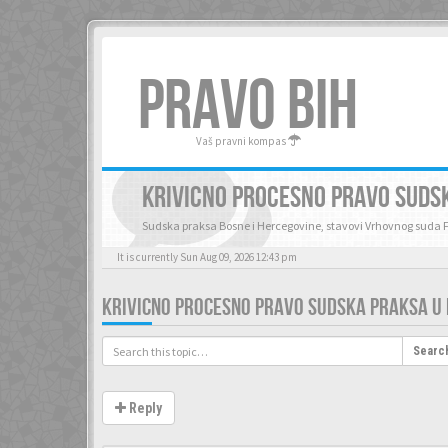
PRAVO BIH
Vaš pravni kompas
KRIVICNO PROCESNO PRAVO SUDSK
Sudska praksa Bosne i Hercegovine, stavovi Vrhovnog suda 
It is currently Sun Aug 09, 2026 12:43 pm
KRIVICNO PROCESNO PRAVO SUDSKA PRAKSA U B
Searc
Reply