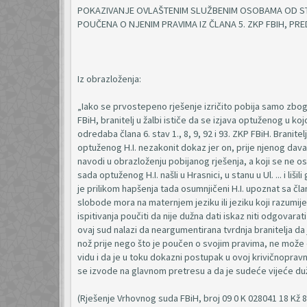
POKAZIVANJE OVLAŠTENIM SLUŽBENIM OSOBAMA OD ST
POUČENA O NJENIM PRAVIMA IZ ČLANA 5. ZKP FBIH, PR
Iz obrazloženja:
„Iako se prvostepeno rješenje izričito pobija samo zbog
FBiH, branitelj u žalbi ističe da se izjava optuženog u 
odredaba člana 6. stav 1., 8, 9, 92 i 93. ZKP FBiH. Branite
optuženog H.I. nezakonit dokaz jer on, prije njenog davan
navodi u obrazloženju pobijanog rješenja, a koji se ne o
sada optuženog H.I. našli u Hrasnici, u stanu u Ul. ... i liš
je prilikom hapšenja tada osumnjičeni H.I. upoznat sa č
slobode mora na maternjem jeziku ili jeziku koji razumij
ispitivanja poučiti da nije dužna dati iskaz niti odgovara
ovaj sud nalazi da neargumentirana tvrdnja branitelja d
nož prije nego što je poučen o svojim pravima, ne može 
vidu i da je u toku dokazni postupak u ovoj krivičnoprav
se izvode na glavnom pretresu a da je sudeće vijeće duž
(Rješenje Vrhovnog suda FBiH, broj 09 0 K 028041 18 Kž 8