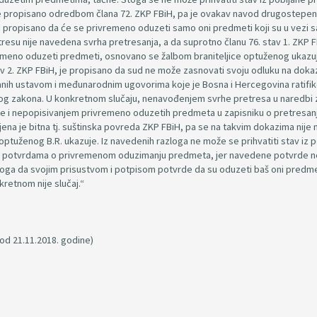
 je propisano odredbom člana 72. ZKP FBiH, pa je ovakav navod drugostepe
H propisano da će se privremeno oduzeti samo oni predmeti koji su u vezi s
esu nije navedena svrha pretresanja, a da suprotno članu 76. stav 1. ZKP F
ivremeno oduzeti predmeti, osnovano se žalbom braniteljice optuženog ukazu
v 2. ZKP FBiH, je propisano da sud ne može zasnovati svoju odluku na dok
anih ustavom i međunarodnim ugovorima koje je Bosna i Hercegovina ratifik
ovog zakona. U konkretnom slučaju, nenavođenjem svrhe pretresa u naredbi 
ine i nepopisivanjem privremeno oduzetih predmeta u zapisniku o pretresanj
injena je bitna tj. suštinska povreda ZKP FBiH, pa se na takvim dokazima nije
 optuženog B.R. ukazuje. Iz navedenih razloga ne može se prihvatiti stav iz 
 u potvrdama o privremenom oduzimanju predmeta, jer navedene potvrde n
e uloga da svojim prisustvom i potpisom potvrde da su oduzeti baš oni predme
kretnom nije slučaj.“
 od 21.11.2018. godine)