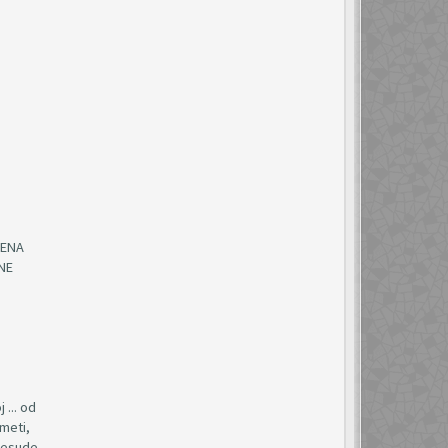
DENA
NE
 ... od
dmeti,
presude