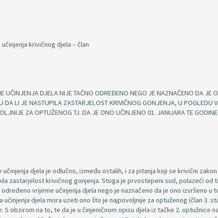
učinjenja krivičnog djela – član
EME UČINJENJA DJELA NIJE TAČNO ODREĐENO NEGO JE NAZNAČENO DA JE 
U DA LI JE NASTUPILA ZASTARJELOST KRIVIČNOG GONJENJA, U POGLEDU 
OLJNIJE ZA OPTUŽENOG TJ. DA JE ONO UČINJENO 01. JANUARA TE GODINE
 učinjenja djela je odlučno, između ostalih, i za pitanja koji se krivični zakon
stupila zastarjelost krivičnog gonjenja. Stoga je prvostepeni sud, polazeći od 
no određeno vrijeme učinjenja djela nego je naznačeno da je ono izvršeno u 
učinjenja djela mora uzeti ono što je najpovoljnije za optuženog (član 3. sta
ne. S obzirom na to, te da je u činjeničnom opisu djela iz tačke 2. optužnice