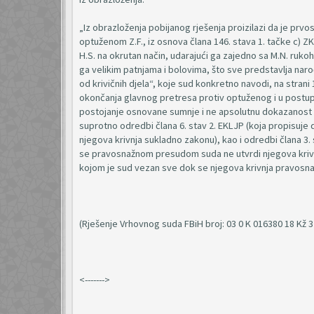
„Iz obrazloženja pobijanog rješenja proizilazi da je prvo
optuženom Z.F., iz osnova člana 146. stava 1. tačke c) 
H.S. na okrutan način, udarajući ga zajedno sa M.N. rukohva
ga velikim patnjama i bolovima, što sve predstavlja nar
od krivičnih djela“, koje sud konkretno navodi, na stran
okončanja glavnog pretresa protiv optuženog i u postup
postojanje osnovane sumnje i ne apsolutnu dokazanost od
suprotno odredbi člana 6. stav 2. EKLJP (koja propisuje
njegova krivnja sukladno zakonu), kao i odredbi člana 3.
se pravosnažnom presudom suda ne utvrdi njegova krivnj
kojom je sud vezan sve dok se njegova krivnja pravosn
(Rješenje Vrhovnog suda FBiH broj: 03 0 K 016380 18 Kž 3
<------->