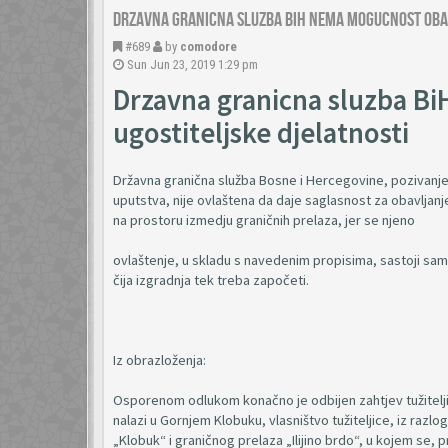
Drzavna granicna sluzba BiH nema mogucnost obav
#689
by
comodore
Sun Jun 23, 2019 1:29 pm
Drzavna granicna sluzba B
ugostiteljske djelatnosti
Državna granična služba Bosne i Hercegovine, pozivanje
uputstva, nije ovlaštena da daje saglasnost za obavljanj
na prostoru izmedju graničnih prelaza, jer se njeno
ovlaštenje, u skladu s navedenim propisima, sastoji samo
čija izgradnja tek treba započeti.
Iz obrazloženja:
Osporenom odlukom konačno je odbijen zahtjev tužiteljice
nalazi u Gornjem Klobuku, vlasništvo tužiteljice, iz raz
„Klobuk“ i graničnog prelaza „Ilijino brdo“, u kojem se,