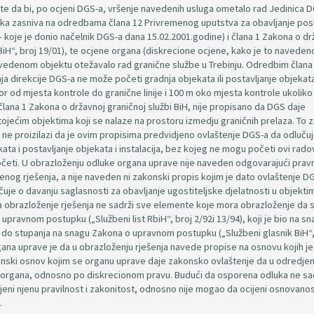
 te da bi, po ocjeni DGS-a, vršenje navedenih usluga ometalo rad Jedinica 
luka zasniva na odredbama člana 12 Privremenog uputstva za obavljanje pos
 koje je donio načelnik DGS-a dana 15.02.2001.godine) i člana 1 Zakona o dr
BiH“, broj 19/01), te ocjene organa (diskrecione ocjene, kako je to naveden
avedenom objektu otežavalo rad granične službe u Trebinju. Odredbim člana
a direkcije DGS-a ne može početi gradnja objekata ili postavljanje objekata
r od mjesta kontrole do granične linije i 100 m oko mjesta kontrole ukoliko 
na 1 Zakona o državnoj graničnoj službi BiH, nije propisano da DGS daje
tojećim objektima koji se nalaze na prostoru izmedju graničnih prelaza. To z
 ne proizilazi da je ovim propisima predvidjeno ovlaštenje DGS-a da odlučuj
ata i postavljanje objekata i instalacija, bez kojeg ne mogu početi ovi radov
očeti. U obrazloženju odluke organa uprave nije naveden odgovarajući pravn
nog rješenja, a nije naveden ni zakonski propis kojim je dato ovlaštenje D
je o davanju saglasnosti za obavljanje ugostiteljske djelatnosti u objektim
da obrazloženje rješenja ne sadrži sve elemente koje mora obrazloženje da 
pravnom postupku („Službeni list RbiH“, broj 2/92i 13/94), koji je bio na sna
o do stupanja na snagu Zakona o upravnom postupku („Službeni glasnik BiH“,
na uprave je da u obrazloženju rješenja navede propise na osnovu kojih je
onski osnov kojim se organu uprave daje zakonsko ovlaštenje da u odredje
 organa, odnosno po diskrecionom pravu. Budući da osporena odluka ne sa
jeni njenu pravilnost i zakonitost, odnosno nije mogao da ocijeni osnovano
.