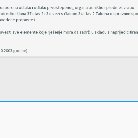
e, osporenu odluku i odluku prvostepenog organa poništio i predmet vratio
edbe člana 37 stav 2 i 3 u vezi s članom 34 stav 2 Zakona o upravnim sp
avedene propuste i
avesti sve elemente koje rješenje mora da sadrži u skladu s naprijed citira
10.2003.godine)