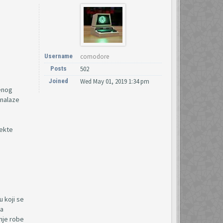
Username
comodore
Posts
502
Joined
Wed May 01, 2019 1:34 pm
menog
 nalaze
jekte
u koji se
za
enje robe