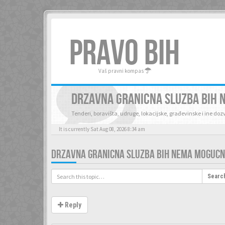
PRAVO BIH
Vaš pravni kompas
DRZAVNA GRANICNA SLUZBA BIH 
Tenderi, boravišta, udruge, lokacijske, građevinske i ine do
It is currently Sat Aug 08, 2026 8:34 am
DRZAVNA GRANICNA SLUZBA BIH NEMA MOGUCNO
Searc
Reply