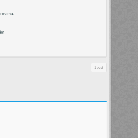
orovima.
nim
1 post