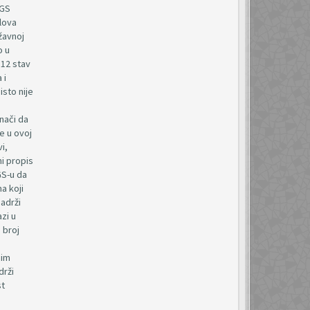
DGS
lova
žavnoj
o u
 12 stav
 i
isto nije
nači da
e u ovoj
i,
i propis
GS-u da
a koji
sadrži
zi u
 broj
nim
drži
st