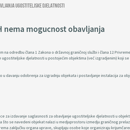
ljanja ugostiteljske djelatnosti
iH nema mogucnost obavljanja
m na odredbu člana 1 Zakona o državnoj graničnoj službi i člana 12 Privre
e ugostiteljske djelatnosti u postojećim objektima (već izgradjenim) koji se
 u davanju odobrenja za izgradnju objekata i postavljanje instalacija za ob
 za izdavanje saglasnosti za obavljanje ugostiteljske djelatnosti u objekt
loga što se navedeni objekat nalazi u medjuprostoru izmedju graničnog prela
 prema zaključku organa uprave, skupljaju osobe koje organiziraju krijumčar