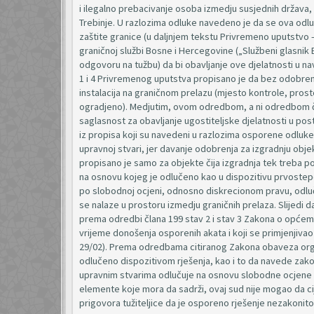
i ilegalno prebacivanje osoba izmedju susjednih država,
Trebinje. U razlozima odluke navedeno je da se ova od
zaštite granice (u daljnjem tekstu Privremeno uputstvo –
graničnoj službi Bosne i Hercegovine („Službeni glasnik 
odgovoru na tužbu) da bi obavljanje ove djelatnosti u n
1 i 4 Privremenog uputstva propisano je da bez odobrenj
instalacija na graničnom prelazu (mjesto kontrole, prosto
ogradjeno). Medjutim, ovom odredbom, a ni odredbom čla
saglasnost za obavljanje ugostiteljske djelatnosti u pos
iz propisa koji su navedeni u razlozima osporene odluke
upravnoj stvari, jer davanje odobrenja za izgradnju objek
propisano je samo za objekte čija izgradnja tek treba p
na osnovu kojeg je odlučeno kao u dispozitivu prvostepe
po slobodnoj ocjeni, odnosno diskrecionom pravu, odluču
se nalaze u prostoru izmedju graničnih prelaza. Slijedi 
prema odredbi člana 199 stav 2 i stav 3 Zakona o općem u
vrijeme donošenja osporenih akata i koji se primjenjiva
29/02). Prema odredbama citiranog Zakona obaveza orga
odlučeno dispozitivom rješenja, kao i to da navede zak
upravnim stvarima odlučuje na osnovu slobodne ocjene
elemente koje mora da sadrži, ovaj sud nije mogao da ci
prigovora tužiteljice da je osporeno rješenje nezakonito