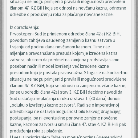
situaciju ne mogu primijeniti pravila ili mogućnosti predviđeni
članom 47. KZ BiH koja se odnosi na novčanu kaznu, odnosno
odredbe o produženju roka za plaćanje novčane kazne.
Iz obrazloženja:
Prvostepeni Sud je primjenom odredbe člana 42 a) KZ BiH,
povodom zahtjeva osuđenog zamijenio kaznu zatvora u
trajanju od godinu dana novčanom kaznom. Time nije
mijenjana pravosnažana presuda kojom je izrečena kazna
zatvora, obzirom da predmetna zamjena predstavlja samo
poseban način ili model izvršenja već izrečene kazne
presudom koja je postala pravosnažna. Stoga se na konkretnu
situaciju ne mogu primijeniti pravila ili mogućnosti predviđene
članom 47. KZ BiH, koja se odnosi na zamjenu novčane kazne,
jer se u odredbi člana 42a) stav 3. KZ BiH decidno navodi da
Sud u slučaju neplaćanja u roku iz stava 1. (30 dana) donosi
„odluku o izvršenju kazne zatvora“. Radi se o imperativnoj
odredbi koja ne ostavlja mogućnost bilo kakvog drugačijeg
postupanja, pa ni eventualne ponovne zamjene novčane
kazne, kaznom zatvora u smislu člana 47. stav 4. KZ BiH ili pak
produženja roka za plaćanje.
U vezi s insistiranjem žalbe na mogućnostima (vremenskim)