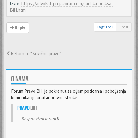
Izvor:
https://advokat-prnjavorac.com/sudska-praksa-
BiH.html
Page
1
of
1
1 post
Reply
Return to “Krivično pravo”
O NAMA
Forum Pravo BiH je pokrenut sa ciljem poticanja i poboljšanja
komunikacije unutar pravne struke
Pravo
BiH
Responzivni forum