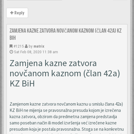
Reply
Zamjena kazne zatvora novčanom kaznom (član 42a) KZ
BiH
#1215
by
matrix
Sat Feb 08, 2020 11:38 am
Zamjena kazne zatvora
novčanom kaznom (član 42a)
KZ BiH
Zamjenom kazne zatvora novčanom kaznu u smislu člana 42a)
KZ BiH ne mijenja se pravosnažna presuda kojom je izrečena
kazna zatvora, obzirom da predmetna zamjena predstavlja
samo poseban način ili model izvršenja već izrečene kazne
presudom koja je postala pravosnažna. Stoga se na konkretnu