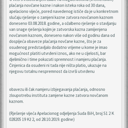
plaćanja novčane kazne i nakon isteka roka od 30 dana,
apelaciono vijeće, pored navedenog ističe da je u konkretnom
slučaju rješenje o zamjeni kazne zatvora novčanom kaznom
doneseno 03.08.2018. godine, a ožalbeno rješenje o stavljanju
van snage rješenja kojim je zatvorska kazna zamijenjena
novčanom kaznom, doneseno nakon više od godinu dana od
dospijeća obaveze plaćanja novčane kazne, što je za
osuđenog predstavljalo dodatno vrijeme u kome je imao
mogućnost platiti utvrđeni iznos, ako ne u cijelosti, bar
djelimično i time pokazati spremnost i namjeru plaćanja.
Činjenica da osuđeni ni tada nije ništa platio, ukazuje na
njegovu totalnu nespremnost da izvrši utvrđenu
obavezu ili čak namjeru izbjegavanja plaćanja, odnosno
zloupotrebu instituta zamjene kazne zatvora novčanom
kaznom.
(Rješenje vijeća Apelacionog odjeljenja Suda BiH, broj S1 2 K
028205 19 Kž 2, od 28.10.2019. godine)