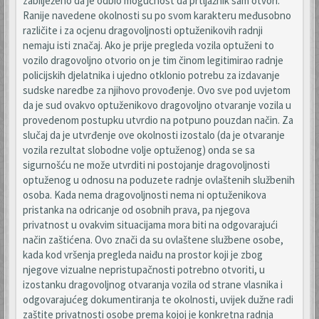
zabilježeno da je odbio mogućnost da prtljažnik sam otvori.
Ranije navedene okolnosti su po svom karakteru međusobno
različite i za ocjenu dragovoljnosti optuženikovih radnji
nemaju isti značaj. Ako je prije pregleda vozila optuženi to
vozilo dragovoljno otvorio on je tim činom legitimirao radnje
policijskih djelatnika i ujedno otklonio potrebu za izdavanje
sudske naredbe za njihovo provođenje. Ovo sve pod uvjetom
da je sud ovakvo optuženikovo dragovoljno otvaranje vozila u
provedenom postupku utvrdio na potpuno pouzdan način. Za
slučaj da je utvrđenje ove okolnosti izostalo (da je otvaranje
vozila rezultat slobodne volje optuženog) onda se sa
sigurnošću ne može utvrditi ni postojanje dragovoljnosti
optuženog u odnosu na poduzete radnje ovlaštenih službenih
osoba. Kada nema dragovoljnosti nema ni optuženikova
pristanka na odricanje od osobnih prava, pa njegova
privatnost u ovakvim situacijama mora biti na odgovarajući
način zaštićena. Ovo znači da su ovlaštene službene osobe,
kada kod vršenja pregleda naiđu na prostor koji je zbog
njegove vizualne nepristupačnosti potrebno otvoriti, u
izostanku dragovoljnog otvaranja vozila od strane vlasnika i
odgovarajućeg dokumentiranja te okolnosti, uvijek dužne radi
zaštite privatnosti osobe prema kojoj je konkretna radnja