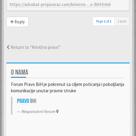
https://advokat-prnjavorac.com/krivicno ... o-BiH.html
Page
1
of
1
1 post
Reply
Return to “Krivično pravo”
O NAMA
Forum Pravo BiH je pokrenut sa ciljem poticanja i poboljšanja
komunikacije unutar pravne struke
Pravo
BiH
Responzivni forum