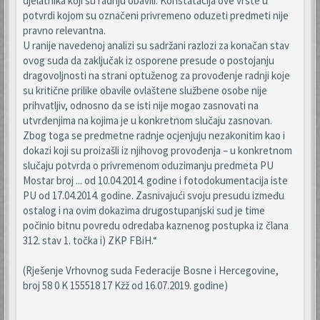
djelatnika koji su radnju obavili. Konstatacija ove vrste u
potvrdi kojom su označeni privremeno oduzeti predmeti nije
pravno relevantna.
U ranije navedenoj analizi su sadržani razlozi za konačan stav
ovog suda da zaključak iz osporene presude o postojanju
dragovoljnosti na strani optuženog za provođenje radnji koje
su kritične prilike obavile ovlaštene službene osobe nije
prihvatljiv, odnosno da se isti nije mogao zasnovati na
utvrđenjima na kojima je u konkretnom slučaju zasnovan.
Zbog toga se predmetne radnje ocjenjuju nezakonitim kao i
dokazi koji su proizašli iz njihovog provođenja – u konkretnom
slučaju potvrda o privremenom oduzimanju predmeta PU
Mostar broj ... od 10.04.2014. godine i fotodokumentacija iste
PU od 17.04.2014. godine. Zasnivajući svoju presudu između
ostalog i na ovim dokazima drugostupanjski sud je time
počinio bitnu povredu odredaba kaznenog postupka iz člana
312. stav 1. točka i) ZKP FBiH.“
(Rješenje Vrhovnog suda Federacije Bosne i Hercegovine,
broj 58 0 K 155518 17 Kžž od 16.07.2019. godine)