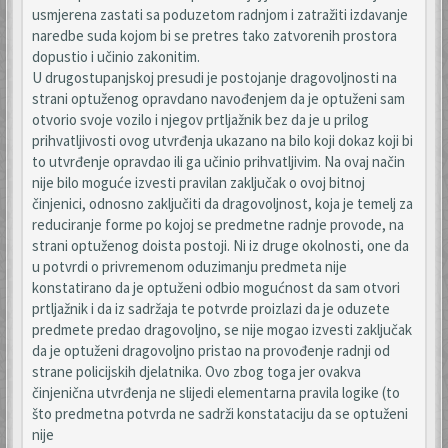
usmjerena zastati sa poduzetom radnjom i zatražiti izdavanje
naredbe suda kojom bi se pretres tako zatvorenih prostora
dopustio i učinio zakonitim.
U drugostupanjskoj presudi je postojanje dragovoljnosti na
strani optuženog opravdano navođenjem da je optuženi sam
otvorio svoje vozilo i njegov prtljažnik bez da je u prilog
prihvatljivosti ovog utvrđenja ukazano na bilo koji dokaz koji bi
to utvrđenje opravdao ili ga učinio prihvatljivim. Na ovaj način
nije bilo moguće izvesti pravilan zaključak o ovoj bitnoj
činjenici, odnosno zaključiti da dragovoljnost, koja je temelj za
reduciranje forme po kojoj se predmetne radnje provode, na
strani optuženog doista postoji. Ni iz druge okolnosti, one da
u potvrdi o privremenom oduzimanju predmeta nije
konstatirano da je optuženi odbio mogućnost da sam otvori
prtljažnik i da iz sadržaja te potvrde proizlazi da je oduzete
predmete predao dragovoljno, se nije mogao izvesti zaključak
da je optuženi dragovoljno pristao na provođenje radnji od
strane policijskih djelatnika. Ovo zbog toga jer ovakva
činjenična utvrđenja ne slijedi elementarna pravila logike (to
što predmetna potvrda ne sadrži konstataciju da se optuženi
nije