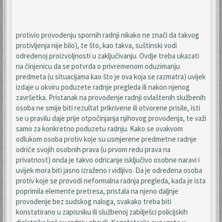
protivio provođenju spornih radnji nikako ne znači da takvog
protivljenja nije bilo), te što, kao takva, suštinski vodi
određenoj proizvoljnosti u zaključivanju. Ovdje treba ukazati
na činjenicu da se potvrda o privremenom oduzimanju
predmeta (u situacijama kao što je ova koja se razmatra) uvijek
izdaje u okviru poduzete radnje pregleda ili nakon njenog
završetka. Pristanak na provođenje radnji ovlaštenih službenih
osoba ne smije biti rezultat prikrivene ili otvorene prisile, isti
se u pravilu daje prije otpočinjanja njihovog provođenja, te važi
samo za konkretno poduzetu radnju. Kako se ovakvom
odlukom osoba protiv koje su usmjerene predmetne radnje
odriče svojih osobnih prava (u prvom redu prava na
privatnost) onda je takvo odricanje isključivo osobne naravi i
uvijek mora biti jasno izraženo i vidljivo. Da je određena osoba
protiv koje se provodi neformalna radnja pregleda, kada je ista
poprimila elemente pretresa, pristala na njeno daljnje
provođenje bez sudskog naloga, svakako treba biti
konstatirano u zapisniku ili službenoj zabilješci policijskih