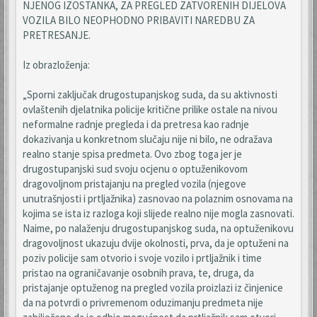
NJENOG IZOSTANKA, ZA PREGLED ZATVORENIH DIJELOVA
VOZILA BILO NEOPHODNO PRIBAVITI NAREDBU ZA
PRETRESANJE.
Iz obrazloženja:
„Sporni zaključak drugostupanjskog suda, da su aktivnosti
ovlaštenih djelatnika policije kritične prilike ostale na nivou
neformalne radnje pregleda i da pretresa kao radnje
dokazivanja u konkretnom slučaju nije ni bilo, ne odražava
realno stanje spisa predmeta. Ovo zbog toga jer je
drugostupanjski sud svoju ocjenu o optuženikovom
dragovoljnom pristajanju na pregled vozila (njegove
unutrašnjosti i prtljažnika) zasnovao na polaznim osnovama na
kojima se ista iz razloga koji slijede realno nije mogla zasnovati.
Naime, po nalaženju drugostupanjskog suda, na optuženikovu
dragovoljnost ukazuju dvije okolnosti, prva, da je optuženi na
poziv policije sam otvorio i svoje vozilo i prtljažnik i time
pristao na ograničavanje osobnih prava, te, druga, da
pristajanje optuženog na pregled vozila proizlazi iz činjenice
da na potvrdi o privremenom oduzimanju predmeta nije