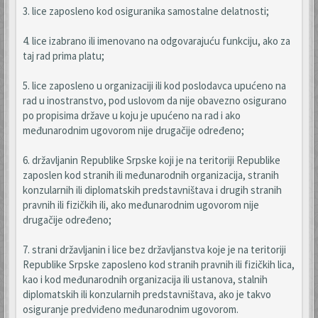
3. lice zaposleno kod osiguranika samostalne delatnosti;
4. lice izabrano ili imenovano na odgovarajuću funkciju, ako za
taj rad prima platu;
5. lice zaposleno u organizaciji ili kod poslodavca upućeno na
rad u inostranstvo, pod uslovom da nije obavezno osigurano
po propisima države u koju je upućeno na rad i ako
međunarodnim ugovorom nije drugačije određeno;
6. državljanin Republike Srpske koji je na teritoriji Republike
zaposlen kod stranih ili međunarodnih organizacija, stranih
konzularnih ili diplomatskih predstavništava i drugih stranih
pravnih ili fizičkih ili, ako međunarodnim ugovorom nije
drugačije određeno;
7. strani državljanin i lice bez državljanstva koje je na teritoriji
Republike Srpske zaposleno kod stranih pravnih ili fizičkih lica,
kao i kod međunarodnih organizacija ili ustanova, stalnih
diplomatskih ili konzularnih predstavništava, ako je takvo
osiguranje predviđeno međunarodnim ugovorom.