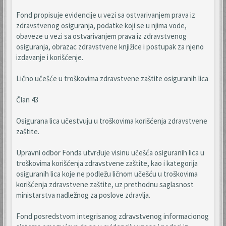
Fond propisuje evidencije u vezi sa ostvarivanjem prava iz
zdravstvenog osiguranja, podatke koji se u njima vode,
obaveze u vezi sa ostvarivanjem prava iz zdravstvenog
osiguranja, obrazac zdravstvene knjižice i postupak za njeno
izdavanje i korišćenje.
Lično učešće u troškovima zdravstvene zaštite osiguranih lica
Član 43
Osigurana lica učestvuju u troškovima korišćenja zdravstvene
zaštite.
Upravni odbor Fonda utvrđuje visinu učešća osiguranih lica u
troškovima korišćenja zdravstvene zaštite, kao i kategorija
osiguranih lica koje ne podležu ličnom učešću u troškovima
korišćenja zdravstvene zaštite, uz prethodnu saglasnost
ministarstva nadležnog za poslove zdravlja.
Fond posredstvom integrisanog zdravstvenog informacionog