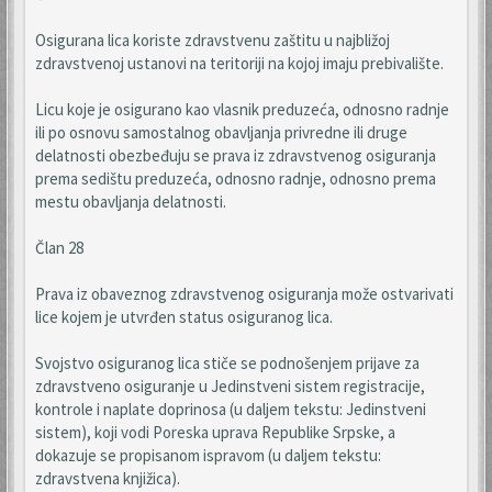
Osigurana lica koriste zdravstvenu zaštitu u najbližoj
zdravstvenoj ustanovi na teritoriji na kojoj imaju prebivalište.
Licu koje je osigurano kao vlasnik preduzeća, odnosno radnje
ili po osnovu samostalnog obavljanja privredne ili druge
delatnosti obezbeđuju se prava iz zdravstvenog osiguranja
prema sedištu preduzeća, odnosno radnje, odnosno prema
mestu obavljanja delatnosti.
Član 28
Prava iz obaveznog zdravstvenog osiguranja može ostvarivati
lice kojem je utvrđen status osiguranog lica.
Svojstvo osiguranog lica stiče se podnošenjem prijave za
zdravstveno osiguranje u Jedinstveni sistem registracije,
kontrole i naplate doprinosa (u daljem tekstu: Jedinstveni
sistem), koji vodi Poreska uprava Republike Srpske, a
dokazuje se propisanom ispravom (u daljem tekstu:
zdravstvena knjižica).