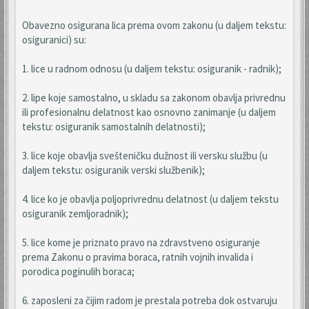
Obavezno osigurana lica prema ovom zakonu (u daljem tekstu:
osiguranici) su:
1. lice u radnom odnosu (u daljem tekstu: osiguranik - radnik);
2. lipe koje samostalno, u skladu sa zakonom obavlja privrednu
ili profesionalnu delatnost kao osnovno zanimanje (u daljem
tekstu: osiguranik samostalnih delatnosti);
3. lice koje obavlja svešteničku dužnost ili versku službu (u
daljem tekstu: osiguranik verski službenik);
4. lice ko je obavlja poljoprivrednu delatnost (u daljem tekstu
osiguranik zemljoradnik);
5. lice kome je priznato pravo na zdravstveno osiguranje
prema Zakonu o pravima boraca, ratnih vojnih invalida i
porodica poginulih boraca;
6. zaposleni za čijim radom je prestala potreba dok ostvaruju