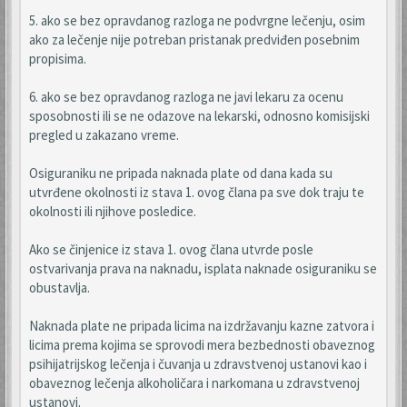
5. ako se bez opravdanog razloga ne podvrgne lečenju, osim
ako za lečenje nije potreban pristanak predviđen posebnim
propisima.
6. ako se bez opravdanog razloga ne javi lekaru za ocenu
sposobnosti ili se ne odazove na lekarski, odnosno komisijski
pregled u zakazano vreme.
Osiguraniku ne pripada naknada plate od dana kada su
utvrđene okolnosti iz stava 1. ovog člana pa sve dok traju te
okolnosti ili njihove posledice.
Ako se činjenice iz stava 1. ovog člana utvrde posle
ostvarivanja prava na naknadu, isplata naknade osiguraniku se
obustavlja.
Naknada plate ne pripada licima na izdržavanju kazne zatvora i
licima prema kojima se sprovodi mera bezbednosti obaveznog
psihijatrijskog lečenja i čuvanja u zdravstvenoj ustanovi kao i
obaveznog lečenja alkoholičara i narkomana u zdravstvenoj
ustanovi.