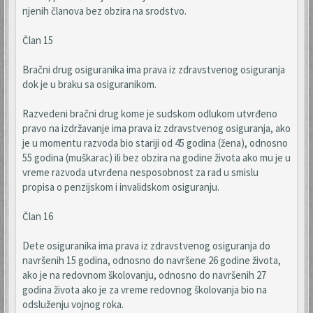
njenih članova bez obzira na srodstvo.
Član 15
Bračni drug osiguranika ima prava iz zdravstvenog osiguranja
dok je u braku sa osiguranikom.
Razvedeni bračni drug kome je sudskom odlukom utvrđeno
pravo na izdržavanje ima prava iz zdravstvenog osiguranja, ako
je u momentu razvoda bio stariji od 45 godina (žena), odnosno
55 godina (muškarac) ili bez obzira na godine života ako mu je u
vreme razvoda utvrđena nesposobnost za rad u smislu
propisa o penzijskom i invalidskom osiguranju.
Član 16
Dete osiguranika ima prava iz zdravstvenog osiguranja do
navršenih 15 godina, odnosno do navršene 26 godine života,
ako je na redovnom školovanju, odnosno do navršenih 27
godina života ako je za vreme redovnog školovanja bio na
odsluženju vojnog roka.