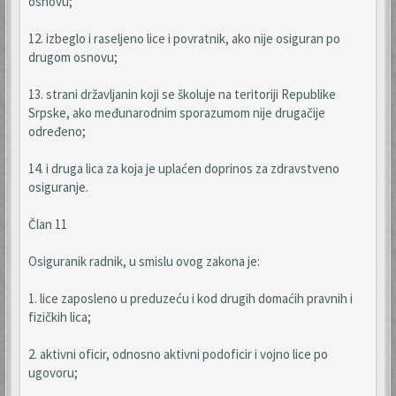
osnovu;
12. izbeglo i raseljeno lice i povratnik, ako nije osiguran po
drugom osnovu;
13. strani državljanin koji se školuje na teritoriji Republike
Srpske, ako međunarodnim sporazumom nije drugačije
određeno;
14. i druga lica za koja je uplaćen doprinos za zdravstveno
osiguranje.
Član 11
Osiguranik radnik, u smislu ovog zakona je:
1. lice zaposleno u preduzeću i kod drugih domaćih pravnih i
fizičkih lica;
2. aktivni oficir, odnosno aktivni podoficir i vojno lice po
ugovoru;