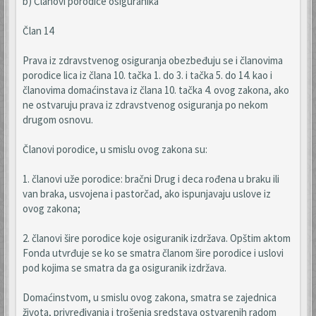
b) Članovi porodice osiguranika
Član 14
Prava iz zdravstvenog osiguranja obezbeđuju se i članovima
porodice lica iz člana 10. tačka 1. do 3. i tačka 5. do 14. kao i
članovima domaćinstava iz člana 10. tačka 4. ovog zakona, ako
ne ostvaruju prava iz zdravstvenog osiguranja po nekom
drugom osnovu.
Članovi porodice, u smislu ovog zakona su:
1. članovi uže porodice: bračni Drug i deca rođena u braku ili
van braka, usvojena i pastorčad, ako ispunjavaju uslove iz
ovog zakona;
2. članovi šire porodice koje osiguranik izdržava. Opštim aktom
Fonda utvrđuje se ko se smatra članom šire porodice i uslovi
pod kojima se smatra da ga osiguranik izdržava.
Domaćinstvom, u smislu ovog zakona, smatra se zajednica
života, privređivanja i trošenja sredstava ostvarenih radom