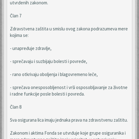
utvrđenih zakonom.
Član 7
Zdravstvena zaštita u smislu ovog zakona podrazumeva mere
kojima se:
- unapređuje zdravlje,
- sprečavaju i suzbijaju bolesti i povrede,
- rano otkrivaju oboljenja i blagovremeno leče,
- sprečava onesposobljenost i vrši osposobljavanje za životne
i radne funkcije posle bolesti i povreda.
Član 8
Sva osigurana lica imaju jednaka prava na zdravstvenu zaštitu.
Zakonom i aktima Fonda se utvrđuje koje grupe osiguranika i