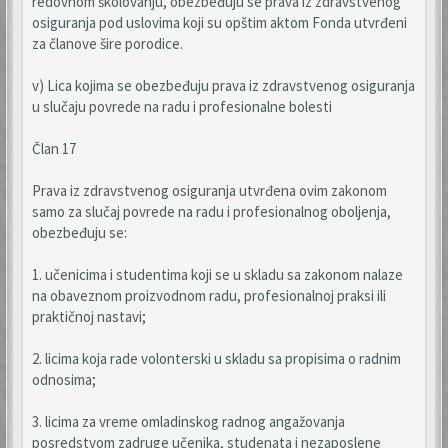
redovnom školovanju, obezbeđuju se prava iz zdravstvenog
osiguranja pod uslovima koji su opštim aktom Fonda utvrđeni
za članove šire porodice.
v) Lica kojima se obezbeđuju prava iz zdravstvenog osiguranja
u slučaju povrede na radu i profesionalne bolesti
Član 17
Prava iz zdravstvenog osiguranja utvrđena ovim zakonom
samo za slučaj povrede na radu i profesionalnog oboljenja,
obezbeđuju se:
1. učenicima i studentima koji se u skladu sa zakonom nalaze
na obaveznom proizvodnom radu, profesionalnoj praksi ili
praktičnoj nastavi;
2. licima koja rade volonterski u skladu sa propisima o radnim
odnosima;
3. licima za vreme omladinskog radnog angažovanja
posredstvom zadruge učenika, studenata i nezaposlene