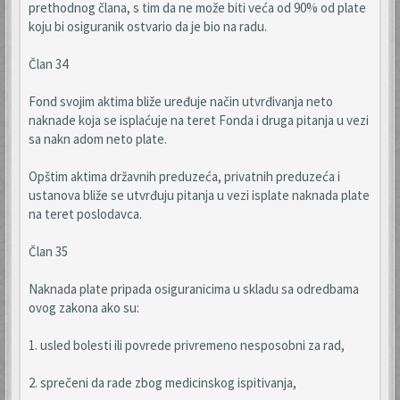
prethodnog člana, s tim da ne može biti veća od 90% od plate
koju bi osiguranik ostvario da je bio na radu.
Član 34
Fond svojim aktima bliže uređuje način utvrđivanja neto
naknade koja se isplaćuje na teret Fonda i druga pitanja u vezi
sa nakn adom neto plate.
Opštim aktima državnih preduzeća, privatnih preduzeća i
ustanova bliže se utvrđuju pitanja u vezi isplate naknada plate
na teret poslodavca.
Član 35
Naknada plate pripada osiguranicima u skladu sa odredbama
ovog zakona ako su:
1. usled bolesti ili povrede privremeno nesposobni za rad,
2. sprečeni da rade zbog medicinskog ispitivanja,