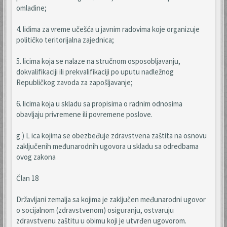
omladine;
4. lidima za vreme učešća u javnim radovima koje organizuje
političko teritorijalna zajednica;
5. licima koja se nalaze na stručnom osposobljavanju,
dokvalifikaciji ili prekvalifikaciji po uputu nadležnog
Republičkog zavoda za zapošljavanje;
6. licima koja u skladu sa propisima o radnim odnosima
obavljaju privremene ili povremene poslove.
g ) L ica kojima se obezbeđuje zdravstvena zaštita na osnovu
zaključenih međunarodnih ugovora u skladu sa odredbama
ovog zakona
Član 18
Državljani zemalja sa kojima je zaključen međunarodni ugovor
o socijalnom (zdravstvenom) osiguranju, ostvaruju
zdravstvenu zaštitu u obimu koji je utvrđen ugovorom.