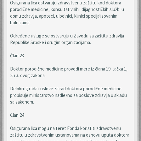
Osigurana lica ostvaruju zdravstvenu zaštitu kod doktora
porodične medicine, konsultativnih i dijagnostičkih službi u
domu zdravlja, apoteci, u bolnici, klinici specijalizovanim
bolnicama.
Određene usluge se ostvaruju u Zavodu za zaštitu zdravlja
Republike Srpske i drugim organizacijama.
Član 23
Doktor porodične medicine provodi mere iz člana 19. tačka 1,
2. i 3. ovog zakona.
Delokrug rada i uslove za rad doktora porodične medicine
propisuje ministarstvo nadležno za poslove zdravlja u skladu
sa zakonom.
Član 24
Osigurana lica mogu na teret Fonda koristiti zdravstvenu
zaštitu u zdravstvenim ustanovama na osnovu uputa doktora