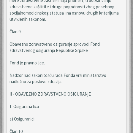
mere zdravstvene zaštite imaju prioritet, u ostvarivanju
zdravstvene zaštitite i druge pogodnosti zbog posebnog
socijalnomedicinskog statusa i na osnovu drugih kriterijuma
utvrđenih zakonom.
Član 9
Obavezno zdravstveno osiguranje sprovodi Fond
zdravstvenog osiguranja Republike Srpske
Fond je pravno lice.
Nadzor nad zakonitošću rada Fonda vrši ministarstvo
nadležno za poslove zdravlja.
II - OBAVEZNO ZDRAVSTVENO OSIGURANjE
1. Osigurana lica
a) Osiguranici
Član 10