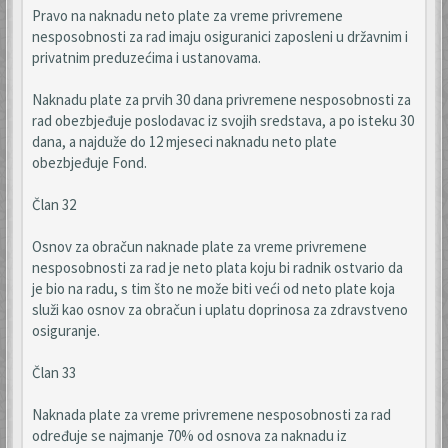
Pravo na naknadu neto plate za vreme privremene
nesposobnosti za rad imaju osiguranici zaposleni u državnim i
privatnim preduzećima i ustanovama.
Naknadu plate za prvih 30 dana privremene nesposobnosti za
rad obezbjeđuje poslodavac iz svojih sredstava, a po isteku 30
dana, a najduže do 12 mjeseci naknadu neto plate
obezbjeđuje Fond.
Član 32
Osnov za obračun naknade plate za vreme privremene
nesposobnosti za rad je neto plata koju bi radnik ostvario da
je bio na radu, s tim što ne može biti veći od neto plate koja
služi kao osnov za obračun i uplatu doprinosa za zdravstveno
osiguranje.
Član 33
Naknada plate za vreme privremene nesposobnosti za rad
određuje se najmanje 70% od osnova za naknadu iz