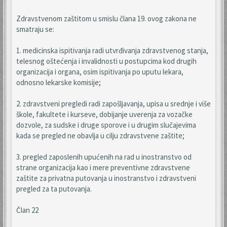
Zdravstvenom zaštitom u smislu člana 19. ovog zakona ne
smatraju se:
1. medicinska ispitivanja radi utvrđivanja zdravstvenog stanja,
telesnog oštećenja i invalidnosti u postupcima kod drugih
organizacija i organa, osim ispitivanja po uputu lekara,
odnosno lekarske komisije;
2. zdravstveni pregledi radi zapošljavanja, upisa u srednje i više
škole, fakultete i kurseve, dobijanje uverenja za vozačke
dozvole, za sudske i druge sporove i u drugim slučajevima
kada se pregled ne obavlja u cilju zdravstvene zaštite;
3. pregled zaposlenih upućenih na rad u inostranstvo od
strane organizacija kao i mere preventivne zdravstvene
zaštite za privatna putovanja u inostranstvo i zdravstveni
pregled za ta putovanja.
Član 22