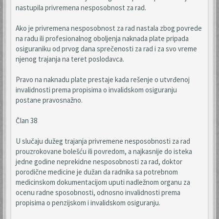
nastupila privremena nesposobnost za rad.
Ako je privremena nesposobnost za rad nastala zbog povrede
na radu ili profesionalnog oboljenja naknada plate pripada
osiguraniku od prvog dana sprečenosti za rad i za svo vreme
njenog trajanja na teret poslodavca.
Pravo na naknadu plate prestaje kada rešenje o utvrđenoj
invalidnosti prema propisima o invalidskom osiguranju
postane pravosnažno.
Član 38
U slučaju dužeg trajanja privremene nesposobnosti za rad
prouzrokovane bolešću ili povredom, a najkasnije do isteka
jedne godine neprekidne nesposobnosti za rad, doktor
porodične medicine je dužan da radnika sa potrebnom
medicinskom dokumentacijom uputi nadležnom organu za
ocenu radne sposobnosti, odnosno invalidnosti prema
propisima o penzijskom i invalidskom osiguranju.