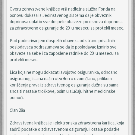
Overu zdravstvene knjižice vrši nadležna služba Fonda na
osnovu dokaza iz Jedinstvenog sistema da je obveznik
doprinosa uplatio sve dospele obaveze po osnovu doprinosa
za zdravstveno osiguranje do 20. u mesecu za protekli mesec.
Pod podmirivanjem dospelih obaveza od strane privatnih
poslodavaca podrazumeva se da je poslodavac izmirio sve
obaveze za sebe i za zaposlene radnike do 20. u mesecu za
protekli mesec.
Lica koja ne mogu dokazati svojstvo osiguranika, odnosno
osiguranog lica na način utvrđen u ovom članu, prilikom
korišćenja prava iz zdravstvenog osiguranja dužna su sama
snositi nastale troškove, osim u slučaju hitne medicinske
pomoći.
Član 28a
Zdravstvena knjižica je i elektronska zdravstvena kartica, koja
sadrži podatke o zdravstvenom osiguranju i ostale podatke