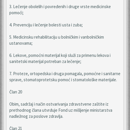
3. Lečenje obolelih i povređenih i druge vrste medicinske
pomoći;
4. Prevenciju i lečenje bolesti usta i zuba;
5. Medicinsku rehabilitaciju u bolničkim i vanbolničkim
ustanovama;
6. Lekove, pomoćni materijal koji služi za primenu lekova i
sanitetski materijal potreban za lečenje;
7. Proteze, ortopedska i druga pomagala, pomoćne i sanitarne
sprave, stomatoprotetsku pomoć i stomatološke materijale.
Član 20
Obim, sadržaj i način ostvarivanja zdravstvene zaštite iz
prethodnog člana utvrđuje Fond uz mišljenje ministarstva
nadležnog za poslove zdravlja.
Član 21