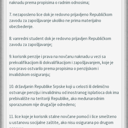
naknadu prema propisima o radnim odnosima;
7. nezaposleno lice dok je redovno prijavljeno Republičkom
zavodu za zapošljavanje ukoliko ne prima materijalno
obezbeđenje.
8. vanredni student dok je redovno prijavljen Republičkom
zavodu za zapošljavanje;
9. korisnik penzije i prava na novčanu naknadu u vezi sa
prekvalifikacijom ili dokvalifikacijom i zapošljavanjem, koje je
ovo pravo ostvarilo prema propisima o penzijskom i
invalidskom osiguranju;
10. državljanin Republike Srpske koji u celosti ili delimično
ostvaruje penziju i invalidninu od inostranog isplatioca dok ima
prebivalište na teritoriji Republike, ako međunarodnim
sporazumom nije drugačije određeno;
11. lice koje je korisnik stalne novčane pomoći i lice smešteno
u ustanovu socijalne zaštite, ako nisu osigurana po drugom