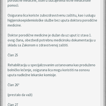
porodične medicine, osim u slučajevima hitne medicinske
pomoći.
Osigurana lica koriste zubozdravstvenu zaštitu, kao i uslugu
higijenskoepidemiološke službe bez uputa doktora porodične
medicine.
Doktor porodične medicine je dužan da uz uput iz stava 1.
ovog člana, obezbedi potrebnu medicinsku dokumentaciju u
skladu sa Zakonom o zdravstvenoj zaštiti.
Član 25
Rehabilitaciju u specijalizovanim ustanovama kao produženo
bolničko lečenje, osigurana lica mogu koristiti na osnovu
uputa nadležne lekarske komisije.
Član 26*
(prestalo da važi)
Član 27