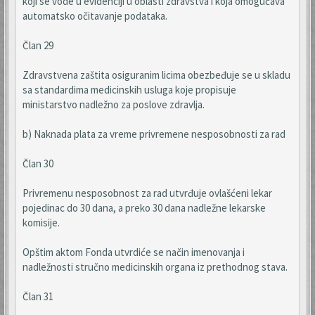
koji se vode u evidenciji u oblasti zdravstva i koja omogućava
automatsko očitavanje podataka.
Član 29
Zdravstvena zaštita osiguranim licima obezbeđuje se u skladu
sa standardima medicinskih usluga koje propisuje
ministarstvo nadležno za poslove zdravlja.
b) Naknada plata za vreme privremene nesposobnosti za rad
Član 30
Privremenu nesposobnost za rad utvrđuje ovlašćeni lekar
pojedinac do 30 dana, a preko 30 dana nadležne lekarske
komisije.
Opštim aktom Fonda utvrdiće se način imenovanja i
nadležnosti stručno medicinskih organa iz prethodnog stava.
Član 31