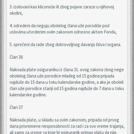
3. izolovani kao kliconoše ili zbog pojave zaraze u njihovoj
okolini,
4. određeni da neguju obolelog člana uže porodiše pod
uslovima utvrđenim ovim zakonom odnosno aktom Fonda,
5. sprečeni da rade zbog dobrovoljnog davanja tkiva i organa.
Član 36
Naknada plate osiguraniku iz člana 31. ovog zakona zbog nege
obolelog člana uže porodice mlađeg od 15 godina pripada
najduže do 15 dana u toku kalendarske godine, a ako je oboleli
član uže porodice stariji od 15 godina najduže do 7 dana u toku
kalendarske godine.
Član 37
Naknada plate, u skladu sa ovim zakonom, pripada od prvog
dana privremene nesposobnosti za rad i za svo vreme trajanja,
ali samo za vreme za koje bi osiguranik primao platu da nije