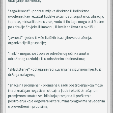
obavljanje aktivnosti;
"zagađenost" - podrazumijeva direktno ili indirektno
uvođenje, kao rezultat ljudske aktivnosti, supstanci, vibracija,
toplote, mirisa ili buke u zrak, vodu ili tlo koje mogu biti štetne
po zdravlje čovjeka ili imovinu, ili kvalitet života u okolišu;
"javnost" - jedno ili više fizičkih lica, njihova udruženja,
organizacije ili grupacije;
"rizik" - mogućnost pojave određenog učinka unutar
određenog razdoblja ili u određenim okolnostima;
"skladištenje" - odlaganje radi čuvanja na sigurnom mjestu ili
držanja na lageru;
"značajna promjena" - promjena u radu postrojenja koja može
imati značajan negativan uticaj na ljude i okoliš. Značajnom
promjenom smatra se i bilo koja promjena ili proširenje
postrojenja koje odgovara kriterijumima/pragovima navedenim
u provedbenim propisima;