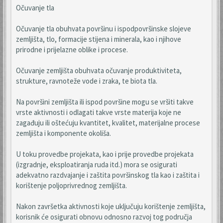
Očuvanje tla
Očuvanje tla obuhvata površinu i ispodpovršinske slojeve
zemljišta, tlo, formacije stijena i minerala, kao i njihove
prirodne i prijelazne oblike i procese.
Očuvanje zemljišta obuhvata očuvanje produktiviteta,
strukture, ravnoteže vode i zraka, te biota tla.
Na površini zemljišta ili ispod površine mogu se vršiti takve
vrste aktivnosti i odlagati takve vrste materija koje ne
zagađuju ili oštećuju kvantitet, kvalitet, materijalne procese
zemljišta i komponente okoliša.
U toku provedbe projekata, kao i prije provedbe projekata
(izgradnje, eksploatiranja ruda itd.) mora se osigurati
adekvatno razdvajanje i zaštita površinskog tla kao i zaštita i
korištenje poljoprivrednog zemljišta.
Nakon završetka aktivnosti koje uključuju korištenje zemljišta,
korisnik će osigurati obnovu odnosno razvoj tog područja