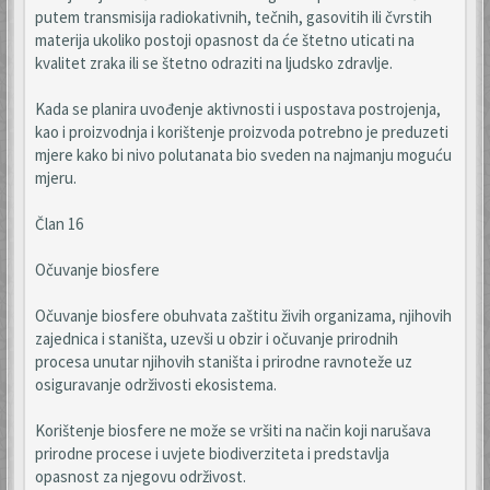
putem transmisija radiokativnih, tečnih, gasovitih ili čvrstih
materija ukoliko postoji opasnost da će štetno uticati na
kvalitet zraka ili se štetno odraziti na ljudsko zdravlje.
Kada se planira uvođenje aktivnosti i uspostava postrojenja,
kao i proizvodnja i korištenje proizvoda potrebno je preduzeti
mjere kako bi nivo polutanata bio sveden na najmanju moguću
mjeru.
Član 16
Očuvanje biosfere
Očuvanje biosfere obuhvata zaštitu živih organizama, njihovih
zajednica i staništa, uzevši u obzir i očuvanje prirodnih
procesa unutar njihovih staništa i prirodne ravnoteže uz
osiguravanje održivosti ekosistema.
Korištenje biosfere ne može se vršiti na način koji narušava
prirodne procese i uvjete biodiverziteta i predstavlja
opasnost za njegovu održivost.