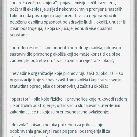
"nesreća većih razmjera" - pojava emisije većih razmjera,
požara ili eksplozije usljed nekontroliranih promjena nastalih
tokom rada postrojenja koje predstavljaju neposrednu ili
odloženu ozbiljnu opasnost po zdravlje ljudi ili okoliš, unutar ili
izvan postrojenja, a koja uključuje jednu ili više opasnih
supstanci;
"prirodni resurs" - komponenta prirodnog okoliša, odnosno
sastavni dio prirodnog okoliša koji se može koristiti da bi se
zadovoljile potrebe društva, izuzimajući vještački okoliš;
"nevladine organizacije koje promoviraju zaštitu okoliša" - su
organizacije koje se bave zaštitom okoliša i koje su se svojim
statutima opredijelile da promoviraju zaštitu okoliša;
"operator" - bilo koje fizičko ili pravno lice koje rukovodi radom
ili kontrolira postrojenje, odnosno u slučajevima utvrđenim
zakonima, lice na koje je preneseno javno ovlašćenje;
"dozvola" - pisana odluka potrebna za pribavljanje
odobravanja građenja i rada pogona i postrojenja ili za