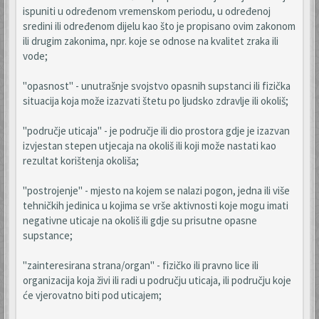
ispuniti u određenom vremenskom periodu, u određenoj
sredini ili određenom dijelu kao što je propisano ovim zakonom
ili drugim zakonima, npr. koje se odnose na kvalitet zraka ili
vode;
"opasnost" - unutrašnje svojstvo opasnih supstanci ili fizička
situacija koja može izazvati štetu po ljudsko zdravlje ili okoliš;
"područje uticaja" - je područje ili dio prostora gdje je izazvan
izvjestan stepen utjecaja na okoliš ili koji može nastati kao
rezultat korištenja okoliša;
"postrojenje" - mjesto na kojem se nalazi pogon, jedna ili više
tehničkih jedinica u kojima se vrše aktivnosti koje mogu imati
negativne uticaje na okoliš ili gdje su prisutne opasne
supstance;
"zainteresirana strana/organ" - fizičko ili pravno lice ili
organizacija koja živi ili radi u području uticaja, ili području koje
će vjerovatno biti pod uticajem;