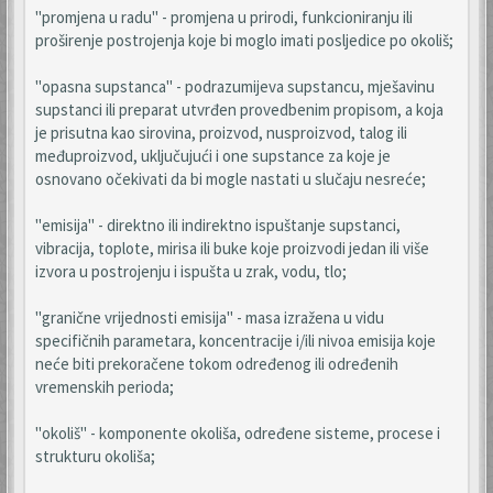
"promjena u radu" - promjena u prirodi, funkcioniranju ili
proširenje postrojenja koje bi moglo imati posljedice po okoliš;
"opasna supstanca" - podrazumijeva supstancu, mješavinu
supstanci ili preparat utvrđen provedbenim propisom, a koja
je prisutna kao sirovina, proizvod, nusproizvod, talog ili
međuproizvod, uključujući i one supstance za koje je
osnovano očekivati da bi mogle nastati u slučaju nesreće;
"emisija" - direktno ili indirektno ispuštanje supstanci,
vibracija, toplote, mirisa ili buke koje proizvodi jedan ili više
izvora u postrojenju i ispušta u zrak, vodu, tlo;
"granične vrijednosti emisija" - masa izražena u vidu
specifičnih parametara, koncentracije i/ili nivoa emisija koje
neće biti prekoračene tokom određenog ili određenih
vremenskih perioda;
"okoliš" - komponente okoliša, određene sisteme, procese i
strukturu okoliša;