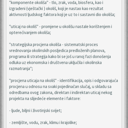
"komponente okoliša" - tlo, zrak, voda, biosfera, kao i
izgrađeni (vještački ) okoliš, koji je nastao kao rezultat
aktivnosti ljudskog faktora koji je uz to i sastavni dio okoliša;
"uticaj na okoliš" - promjene u okolišu nastale korištenjem i
opterećivanjem okoliša;
"strategijska procjena okoliša - sistematski proces
vrednovanja okolinskih posljedica predloženih planova,
programa ili strategija kako bi se još u ranoj fazi donošenja
odluka uz ekonomska i društvena uključila i okolinska
razmatranja";
"procjena uticaja na okoliš" - identifikacija, opis i odgovarajuća
procjena u odnosu na svaki pojedinačan slučaj, u skladu sa
odredbama ovog zakona, direktan i indirektan uticaj nekog
projekta na slijedeće elemente i faktore:
- ljude, biljni i životinjski svijet;
- zemljište, vodu, zrak, klimu i krajolike;