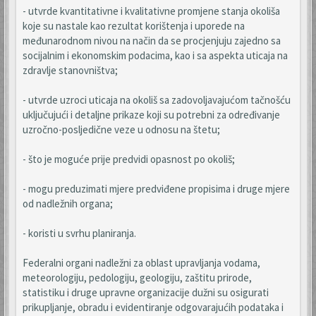
- utvrde kvantitativne i kvalitativne promjene stanja okoliša
koje su nastale kao rezultat korištenja i uporede na
međunarodnom nivou na način da se procjenjuju zajedno sa
socijalnim i ekonomskim podacima, kao i sa aspekta uticaja na
zdravlje stanovništva;
- utvrde uzroci uticaja na okoliš sa zadovoljavajućom tačnošću
uključujući i detaljne prikaze koji su potrebni za određivanje
uzročno-posljedične veze u odnosu na štetu;
- što je moguće prije predvidi opasnost po okoliš;
- mogu preduzimati mjere predviđene propisima i druge mjere
od nadležnih organa;
- koristi u svrhu planiranja.
Federalni organi nadležni za oblast upravljanja vodama,
meteorologiju, pedologiju, geologiju, zaštitu prirode,
statistiku i druge upravne organizacije dužni su osigurati
prikupljanje, obradu i evidentiranje odgovarajućih podataka i