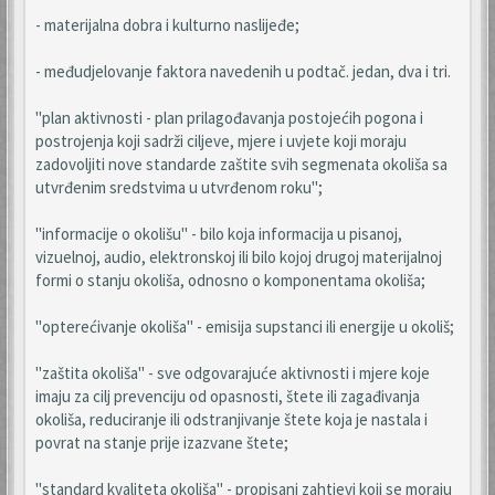
- materijalna dobra i kulturno naslijeđe;
- međudjelovanje faktora navedenih u podtač. jedan, dva i tri.
"plan aktivnosti - plan prilagođavanja postojećih pogona i
postrojenja koji sadrži ciljeve, mjere i uvjete koji moraju
zadovoljiti nove standarde zaštite svih segmenata okoliša sa
utvrđenim sredstvima u utvrđenom roku";
"informacije o okolišu" - bilo koja informacija u pisanoj,
vizuelnoj, audio, elektronskoj ili bilo kojoj drugoj materijalnoj
formi o stanju okoliša, odnosno o komponentama okoliša;
"opterećivanje okoliša" - emisija supstanci ili energije u okoliš;
"zaštita okoliša" - sve odgovarajuće aktivnosti i mjere koje
imaju za cilj prevenciju od opasnosti, štete ili zagađivanja
okoliša, reduciranje ili odstranjivanje štete koja je nastala i
povrat na stanje prije izazvane štete;
"standard kvaliteta okoliša" - propisani zahtjevi koji se moraju