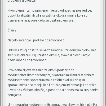
problema u okolišu i
- komplementarnu primjenu mjera u odnosu na posljedice,
poput kvalitativnih ciljeva zaštite okoliša i mjera koje su
usmjerene na izvore kada su u pitanju emisije.
Član 9
Načelo saradnje i podjele odgovornosti
Održivi razvoj postiže se kroz saradnju i zajedničko djelovanje
svih subjekata u cilju zaštite okoliša, svako u okviru svoje
nadležnosti i odgovornosti.
Provedba ciljeva vezanih za okoliš podstiče se
međuentitetskom saradnjom, bilateralnim ili multilateralnim
međunarodnim sporazumima o zaštiti okoliša i drugim
sporazumima o saradnji, kao i pružanjem informacija i podrške
u vezi sa zaštitom okoliša, a posebno u odnosima sa susjednim
zemljama.
U nedostatku međunarodnih sporazuma ciljevi zaštite okoliša