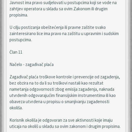
Javnost ima pravo sudjelovati u postupcima koji se vode na
zahtjev operatora u skladu sa ovim Zakonom ili drugim
propisima.
U cilju postizanja obeštećenja ili pravne zaštite svako
zainteresirano lice ima pravo na zaštitu u upravnim i sudskim
postupcima.
Član 11
Načelo - zagađivač plaća
Zagađivač plaća troškove kontrole i prevencije od zagađenja,
bez obzira na to da li su troškovi nastali kao rezultat
nametanja odgovornosti zbog emisija zagađenja, naknada
utvrđenih odgovarajućim finansijskim instrumentima ili kao
obaveza utvrđena u propisu o smanjivanju zagađenosti
okoliša.
Korisnik okoliša je odgovoran za sve aktivnosti koje imaju
uticaja na okoliš u skladu sa ovim zakonom i drugim propisima.