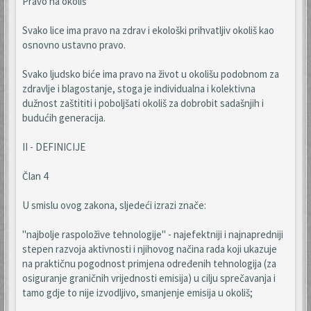
Pravo na okoliš
Svako lice ima pravo na zdrav i ekološki prihvatljiv okoliš kao
osnovno ustavno pravo.
Svako ljudsko biće ima pravo na život u okolišu podobnom za
zdravlje i blagostanje, stoga je individualna i kolektivna
dužnost zaštititi i poboljšati okoliš za dobrobit sadašnjih i
budućih generacija.
II - DEFINICIJE
Član 4
U smislu ovog zakona, sljedeći izrazi znače:
"najbolje raspoložive tehnologije" - najefektniji i najnapredniji
stepen razvoja aktivnosti i njihovog načina rada koji ukazuje
na praktičnu pogodnost primjena određenih tehnologija (za
osiguranje graničnih vrijednosti emisija) u cilju sprečavanja i
tamo gdje to nije izvodljivo, smanjenje emisija u okoliš;