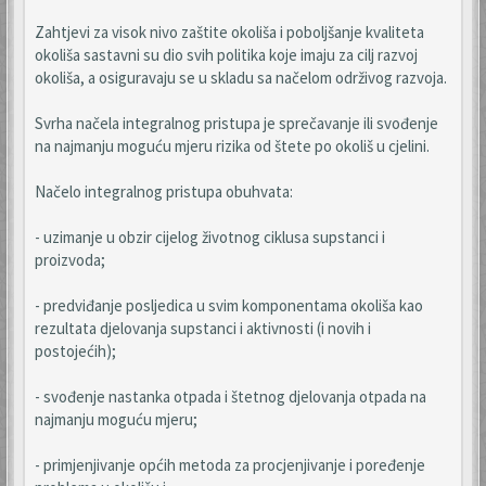
Zahtjevi za visok nivo zaštite okoliša i poboljšanje kvaliteta
okoliša sastavni su dio svih politika koje imaju za cilj razvoj
okoliša, a osiguravaju se u skladu sa načelom održivog razvoja.
Svrha načela integralnog pristupa je sprečavanje ili svođenje
na najmanju moguću mjeru rizika od štete po okoliš u cjelini.
Načelo integralnog pristupa obuhvata:
- uzimanje u obzir cijelog životnog ciklusa supstanci i
proizvoda;
- predviđanje posljedica u svim komponentama okoliša kao
rezultata djelovanja supstanci i aktivnosti (i novih i
postojećih);
- svođenje nastanka otpada i štetnog djelovanja otpada na
najmanju moguću mjeru;
- primjenjivanje općih metoda za procjenjivanje i poređenje