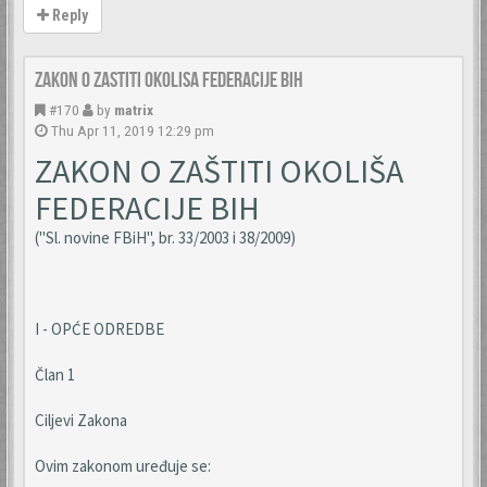
Reply
Zakon o zastiti okolisa Federacije BiH
#170
by
matrix
Thu Apr 11, 2019 12:29 pm
ZAKON O ZAŠTITI OKOLIŠA
FEDERACIJE BIH
("Sl. novine FBiH", br. 33/2003 i 38/2009)
I - OPĆE ODREDBE
Član 1
Ciljevi Zakona
Ovim zakonom uređuje se: