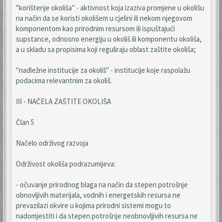
"korištenje okoliša" - aktivnost koja izaziva promjene u okolišu
na način da se koristi okolišem u cjelini ili nekom njegovom
komponentom kao prirodnim resursom ili ispuštajući
supstance, odnosno energiju u okoliš ili komponentu okoliša,
a u skladu sa propisima koji reguliraju oblast zaštite okoliša;
"nadležne institucije za okoliš" - institucije koje raspolažu
podacima relevantnim za okoliš.
III - NAČELA ZAŠTITE OKOLIŠA
Član 5
Načelo održivog razvoja
Održivost okoliša podrazumijeva:
- očuvanje prirodnog blaga na način da stepen potrošnje
obnovljivih materijala, vodnih i energetskih resursa ne
prevazilazi okvire u kojima prirodni sistemi mogu to
nadomjestiti i da stepen potrošnje neobnovljivih resursa ne