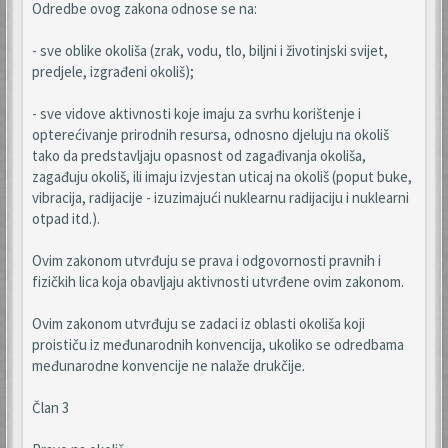
Odredbe ovog zakona odnose se na:
- sve oblike okoliša (zrak, vodu, tlo, biljni i životinjski svijet,
predjele, izgrađeni okoliš);
- sve vidove aktivnosti koje imaju za svrhu korištenje i
opterećivanje prirodnih resursa, odnosno djeluju na okoliš
tako da predstavljaju opasnost od zagađivanja okoliša,
zagađuju okoliš, ili imaju izvjestan uticaj na okoliš (poput buke,
vibracija, radijacije - izuzimajući nuklearnu radijaciju i nuklearni
otpad itd.).
Ovim zakonom utvrđuju se prava i odgovornosti pravnih i
fizičkih lica koja obavljaju aktivnosti utvrđene ovim zakonom.
Ovim zakonom utvrđuju se zadaci iz oblasti okoliša koji
proističu iz međunarodnih konvencija, ukoliko se odredbama
međunarodne konvencije ne nalaže drukčije.
Član 3