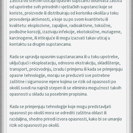
Zaštita od štetnih uticaja opasnih supstanci obuhvata zaštitu
od upotrebe svih prirodnih i vještačkih supstanci koje se
koriste, proizvode ili distribuiraju od korisnika okoliša u toku
provođenja aktivnosti, a koje su po svom kvantitetu ili
kvalitetu: eksplozivne, zapaljive, radioaktivne, toksične,
podložne koroziji, izazivaju infekcije, ekotoksične, mutagene,
karcinogene, ili iritirajuće ili mogu izazvati takav uticaj u
kontaktu sa drugim supstancama.
Kada se upravlja opasnim supstanacama ili u toku upotrebe,
uključujući i eksploataciju, odnosno ekstrakciju, skladištenje,
transport, proizvodnju, izradu i primjenu ili kada se primjenjuju
opasne tehnologije, moraju se preduzeti sve potrebne
zaštitne i sigurnosne mjere kojima se rizik od opasnosti po
okoliš svodi na najniži stepen ili se eliminira mogućnost takvih
opasnosti u skladu sa posebnim propisima.
Kada se primjenjuju tehnologije koje mogu predstavljati
opasnost po okoliš mora se odrediti zaštitna oblast ili
razdaljina, shodno prirodi izvora opasnosti, kako bi se umanjio
rizik od opasnosti po okoliš.