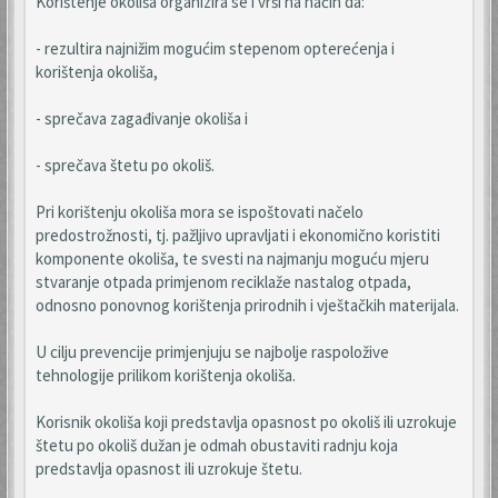
Korištenje okoliša organizira se i vrši na način da:
- rezultira najnižim mogućim stepenom opterećenja i
korištenja okoliša,
- sprečava zagađivanje okoliša i
- sprečava štetu po okoliš.
Pri korištenju okoliša mora se ispoštovati načelo
predostrožnosti, tj. pažljivo upravljati i ekonomično koristiti
komponente okoliša, te svesti na najmanju moguću mjeru
stvaranje otpada primjenom reciklaže nastalog otpada,
odnosno ponovnog korištenja prirodnih i vještačkih materijala.
U cilju prevencije primjenjuju se najbolje raspoložive
tehnologije prilikom korištenja okoliša.
Korisnik okoliša koji predstavlja opasnost po okoliš ili uzrokuje
štetu po okoliš dužan je odmah obustaviti radnju koja
predstavlja opasnost ili uzrokuje štetu.