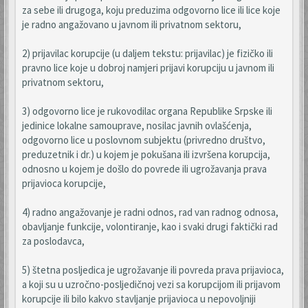
za sebe ili drugoga, koju preduzima odgovorno lice ili lice koje
je radno angažovano u javnom ili privatnom sektoru,
2) prijavilac korupcije (u daljem tekstu: prijavilac) je fizičko ili
pravno lice koje u dobroj namjeri prijavi korupciju u javnom ili
privatnom sektoru,
3) odgovorno lice je rukovodilac organa Republike Srpske ili
jedinice lokalne samouprave, nosilac javnih ovlašćenja,
odgovorno lice u poslovnom subjektu (privredno društvo,
preduzetnik i dr.) u kojem je pokušana ili izvršena korupcija,
odnosno u kojem je došlo do povrede ili ugrožavanja prava
prijavioca korupcije,
4) radno angažovanje je radni odnos, rad van radnog odnosa,
obavljanje funkcije, volontiranje, kao i svaki drugi faktički rad
za poslodavca,
5) štetna posljedica je ugrožavanje ili povreda prava prijavioca,
a koji su u uzročno-posljedičnoj vezi sa korupcijom ili prijavom
korupcije ili bilo kakvo stavljanje prijavioca u nepovoljniji