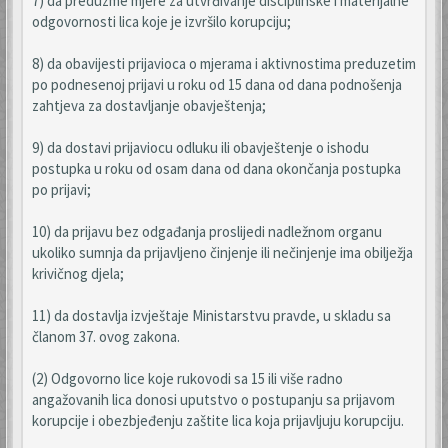
7) da preduzme mjere za utvrđivanje disciplinske i materijalne
odgovornosti lica koje je izvršilo korupciju;
8) da obavijesti prijavioca o mjerama i aktivnostima preduzetim
po podnesenoj prijavi u roku od 15 dana od dana podnošenja
zahtjeva za dostavljanje obavještenja;
9) da dostavi prijaviocu odluku ili obavještenje o ishodu
postupka u roku od osam dana od dana okončanja postupka
po prijavi;
10) da prijavu bez odgađanja proslijedi nadležnom organu
ukoliko sumnja da prijavljeno činjenje ili nečinjenje ima obilježja
krivičnog djela;
11) da dostavlja izvještaje Ministarstvu pravde, u skladu sa
članom 37. ovog zakona.
(2) Odgovorno lice koje rukovodi sa 15 ili više radno
angažovanih lica donosi uputstvo o postupanju sa prijavom
korupcije i obezbjeđenju zaštite lica koja prijavljuju korupciju.