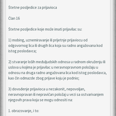
Štetne posljedice za prijavioca
Član 16
Štetne posljedice koje može imati prijavilac su:
1) mobing, uznemiravanje ili prijetnje prijaviocu od
odgovornog lica ili drugih lica koja su radno angažovana kod
istog poslodavca;
2) stvaranje loših međuljudskih odnosa u radnom okruženju ili
uslova u kojima je prijavilac u neravnopravnom položaju u
odnosu na druga radno angažovana lica kod istog poslodavca,
kao čin odmazde zbog prijave koju je podnio;
3) dovođenje prijavioca u nezakonit, nepovoljan,
neravnopravan ili nepravičan položaj u vezi sa ostvarivanjem
njegovih prava koja se mogu odnositi na:
1. obrazovanje, i to: