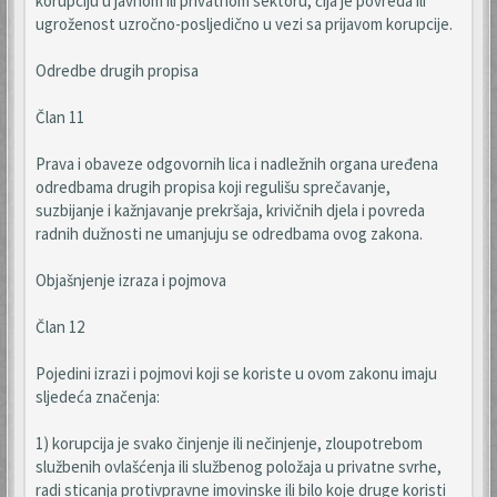
korupciju u javnom ili privatnom sektoru, čija je povreda ili
ugroženost uzročno-posljedično u vezi sa prijavom korupcije.
Odredbe drugih propisa
Član 11
Prava i obaveze odgovornih lica i nadležnih organa uređena
odredbama drugih propisa koji regulišu sprečavanje,
suzbijanje i kažnjavanje prekršaja, krivičnih djela i povreda
radnih dužnosti ne umanjuju se odredbama ovog zakona.
Objašnjenje izraza i pojmova
Član 12
Pojedini izrazi i pojmovi koji se koriste u ovom zakonu imaju
sljedeća značenja:
1) korupcija je svako činjenje ili nečinjenje, zloupotrebom
službenih ovlašćenja ili službenog položaja u privatne svrhe,
radi sticanja protivpravne imovinske ili bilo koje druge koristi