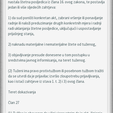
nastala štetna posljedica iz člana 16. ovog zakona, te postavlja
jedan ili više sljedećih zahtjeva:
1) da sud poništi konkretan akt, zabrani vršenje ili ponavljanje
radnje ili naloži preduzimanje drugih konkretnih mjera i radnji
radi uklanjanja štetne posljedice, uključujući i uspostavljanje
prijašnjeg stanja,
2) naknadu materijalne i nematerijalne štete od tuženog,
3) objavljivanje presude donesene u tom postupku u
sredstvima javnog informisanja, na teret tuženog.
(2) Tuženi ima pravo protivtužbom ili posebnom tužbom tražiti
da se utvrdi da je prijavilac izvršio zloupotrebu prijavljivanja,
kao i istaći zahtjeve iz stava 1. t. 2) i 3) ovog člana.
Teret dokazivanja
Član 27