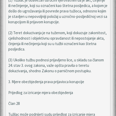
(1) Tužilac je obavezan da učini vjerovatnim da je akt, činjenje
ili nečinjenje, koji su označeni kao štetna posljedica, a kojom je
došlo do ugrožavanja ili povrede prava tužioca, odnosno kojim
je stavljen u nepovoljniji položaj u uzročno-posljedičnoj vezi sa
korupcijom ili prijavom korupcije.
(2) Teret dokazivanja je na tuženom, koji dokazuje zakonitost,
cjelishodnost i objektivnu opravdanost ili nepostojanje akta,
činjenja ili nečinjenja koji su u tužbi označeni kao štetna
posljedica.
(3) Ukoliko tužbu podnosi prijavljeno lice, u skladu sa članom
24. stav 3. ovog zakona, važe opšta pravila o teretu
dokazivanja, shodno Zakonu o parničnom postupku.
3. Mjere obezbjeđenja prava prijavioca korupcije
Prijedlog za izricanje mjera obezbjeđenja
Član 28
Tužilac može podnijeti sudu prijedlog za izricanje mjera