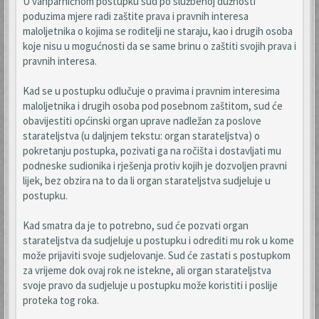
U vanparničnom postupku sud po službenoj dužnosti
poduzima mjere radi zaštite prava i pravnih interesa
maloljetnika o kojima se roditelji ne staraju, kao i drugih osoba
koje nisu u mogućnosti da se same brinu o zaštiti svojih prava i
pravnih interesa.
Kad se u postupku odlučuje o pravima i pravnim interesima
maloljetnika i drugih osoba pod posebnom zaštitom, sud će
obavijestiti općinski organ uprave nadležan za poslove
starateljstva (u daljnjem tekstu: organ starateljstva) o
pokretanju postupka, pozivati ga na ročišta i dostavljati mu
podneske sudionika i rješenja protiv kojih je dozvoljen pravni
lijek, bez obzira na to da li organ starateljstva sudjeluje u
postupku.
Kad smatra da je to potrebno, sud će pozvati organ
starateljstva da sudjeluje u postupku i odrediti mu rok u kome
može prijaviti svoje sudjelovanje. Sud će zastati s postupkom
za vrijeme dok ovaj rok ne istekne, ali organ starateljstva
svoje pravo da sudjeluje u postupku može koristiti i poslije
proteka tog roka.