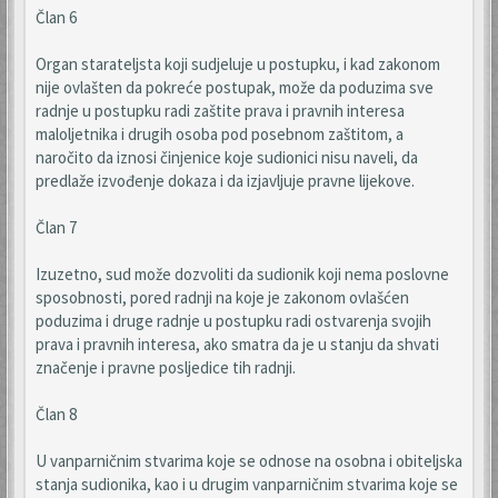
Član 6
Organ starateljsta koji sudjeluje u postupku, i kad zakonom
nije ovlašten da pokreće postupak, može da poduzima sve
radnje u postupku radi zaštite prava i pravnih interesa
maloljetnika i drugih osoba pod posebnom zaštitom, a
naročito da iznosi činjenice koje sudionici nisu naveli, da
predlaže izvođenje dokaza i da izjavljuje pravne lijekove.
Član 7
Izuzetno, sud može dozvoliti da sudionik koji nema poslovne
sposobnosti, pored radnji na koje je zakonom ovlašćen
poduzima i druge radnje u postupku radi ostvarenja svojih
prava i pravnih interesa, ako smatra da je u stanju da shvati
značenje i pravne posljedice tih radnji.
Član 8
U vanparničnim stvarima koje se odnose na osobna i obiteljska
stanja sudionika, kao i u drugim vanparničnim stvarima koje se