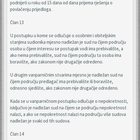
podnijeti u roku od 15 dana od dana prijema rješenja o
povlačenju prijedloga.
Član 13
U postupku u kome se odlučuje o osobnim i obiteljskim
stanjima sudionika mjesno nadležan je sud na čijem području
osoba u čijem interesu se postupak vodi ima prebivalište, a
ako nema prebivalište, sud na čijem području ta osoba ima
boravište, ako zakonom nije drugačije određeno.
U drugim vanparničnim stvarima mjesno je nadležan sud na
čijem području predlagač ima prebivalište ili boravište,
odnosno sjedište, ako zakonom nije drugačije određeno.
Kada se u vanparničnom postupku odlučuje o nepokretnosti,
isključivo je nadležan sud na čijem se području nepokretnost
nalazi, a ako se nepokretnost nalazi na području više sudova
nadležan je svaki od tih sudova.
Član 14