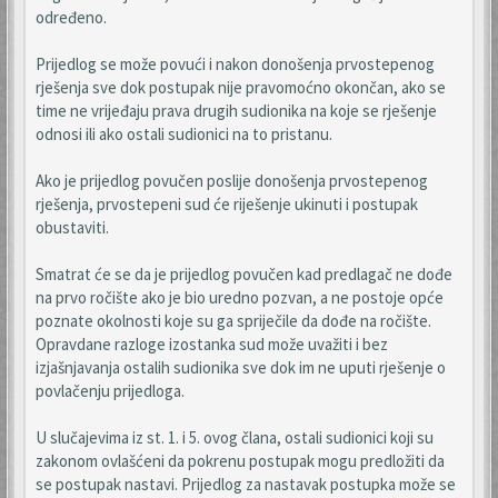
određeno.
Prijedlog se može povući i nakon donošenja prvostepenog
rješenja sve dok postupak nije pravomoćno okončan, ako se
time ne vrijeđaju prava drugih sudionika na koje se rješenje
odnosi ili ako ostali sudionici na to pristanu.
Ako je prijedlog povučen poslije donošenja prvostepenog
rješenja, prvostepeni sud će riješenje ukinuti i postupak
obustaviti.
Smatrat će se da je prijedlog povučen kad predlagač ne dođe
na prvo ročište ako je bio uredno pozvan, a ne postoje opće
poznate okolnosti koje su ga spriječile da dođe na ročište.
Opravdane razloge izostanka sud može uvažiti i bez
izjašnjavanja ostalih sudionika sve dok im ne uputi rješenje o
povlačenju prijedloga.
U slučajevima iz st. 1. i 5. ovog člana, ostali sudionici koji su
zakonom ovlašćeni da pokrenu postupak mogu predložiti da
se postupak nastavi. Prijedlog za nastavak postupka može se