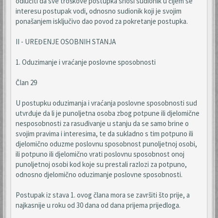
odlučiti da sve troškove postupka snosi sudionik u čijem se
interesu postupak vodi, odnosno sudionik koji je svojim
ponašanjem isključivo dao povod za pokretanje postupka.
II - UREĐENJE OSOBNIH STANJA
1. Oduzimanje i vraćanje poslovne sposobnosti
Član 29
U postupku oduzimanja i vraćanja poslovne sposobnosti sud
utvrđuje da li je punoljetna osoba zbog potpune ili djelomične
nesposobnosti za rasuđivanje u stanju da se samo brine o
svojim pravima i interesima, te da sukladno s tim potpuno ili
djelomično oduzme poslovnu sposobnost punoljetnoj osobi,
ili potpuno ili djelomično vrati poslovnu sposobnost onoj
punoljetnoj osobi kod koje su prestali razlozi za potpuno,
odnosno djelomično oduzimanje poslovne sposobnosti.
Postupak iz stava 1. ovog člana mora se završiti što prije, a
najkasnije u roku od 30 dana od dana prijema prijedloga.