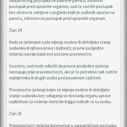
vanparničnog postupka ne pokrene parnicu, odnosno
postupak pred upravnim organom, sud će završiti postupak
bez obzira na zahtjeve u pogledu kojih je sudionik upućen na
parnicu, odnosno na postupak pred upravnim organom.
Član 24
Kada se rješenjem suda mijenja osobno ili obiteljsko stanje
sudionika ili njihova prava i dužnosti, pravne posljedice
rješenja nastaju kada ono postane pravomoćno.
Izuzetno, sud može odlučiti da pravne posljedice rješenja
nastupaju prije pravomoćnosti, ako je to potrebno radi zaštite
maloljetnika ili drugih osoba pod posebnom zaštitom.
Pravomoćno rješenje kojim se mijenja osobno ili obiteljsko
stanje sudionika bez odlaganja se dostavlja organu uprave
nadležnom za vođenje matičnih knjiga rođenih za tu osobu.
Član 25
Pravomoćnost rješenja donesenog u vanparničnom postupku