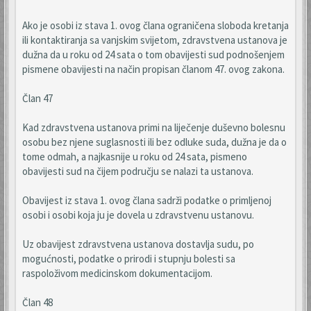
Ako je osobi iz stava 1. ovog člana ograničena sloboda kretanja
ili kontaktiranja sa vanjskim svijetom, zdravstvena ustanova je
dužna da u roku od 24 sata o tom obavijesti sud podnošenjem
pismene obavijesti na način propisan članom 47. ovog zakona.
Član 47
Kad zdravstvena ustanova primi na liječenje duševno bolesnu
osobu bez njene suglasnosti ili bez odluke suda, dužna je da o
tome odmah, a najkasnije u roku od 24 sata, pismeno
obavijesti sud na čijem području se nalazi ta ustanova.
Obavijest iz stava 1. ovog člana sadrži podatke o primljenoj
osobi i osobi koja ju je dovela u zdravstvenu ustanovu.
Uz obavijest zdravstvena ustanova dostavlja sudu, po
mogućnosti, podatke o prirodi i stupnju bolesti sa
raspoloživom medicinskom dokumentacijom.
Član 48