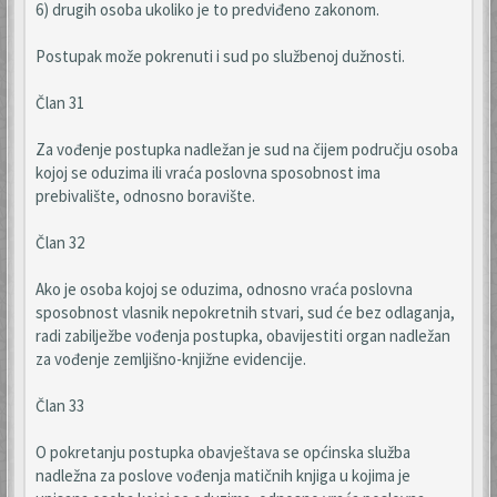
6) drugih osoba ukoliko je to predviđeno zakonom.
Postupak može pokrenuti i sud po službenoj dužnosti.
Član 31
Za vođenje postupka nadležan je sud na čijem području osoba
kojoj se oduzima ili vraća poslovna sposobnost ima
prebivalište, odnosno boravište.
Član 32
Ako je osoba kojoj se oduzima, odnosno vraća poslovna
sposobnost vlasnik nepokretnih stvari, sud će bez odlaganja,
radi zabilježbe vođenja postupka, obavijestiti organ nadležan
za vođenje zemljišno-knjižne evidencije.
Član 33
O pokretanju postupka obavještava se općinska služba
nadležna za poslove vođenja matičnih knjiga u kojima je