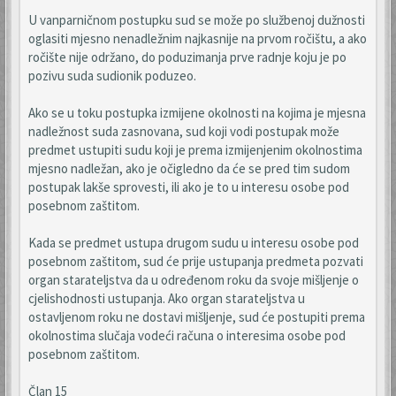
U vanparničnom postupku sud se može po službenoj dužnosti
oglasiti mjesno nenadležnim najkasnije na prvom ročištu, a ako
ročište nije održano, do poduzimanja prve radnje koju je po
pozivu suda sudionik poduzeo.
Ako se u toku postupka izmijene okolnosti na kojima je mjesna
nadležnost suda zasnovana, sud koji vodi postupak može
predmet ustupiti sudu koji je prema izmijenjenim okolnostima
mjesno nadležan, ako je očigledno da će se pred tim sudom
postupak lakše sprovesti, ili ako je to u interesu osobe pod
posebnom zaštitom.
Kada se predmet ustupa drugom sudu u interesu osobe pod
posebnom zaštitom, sud će prije ustupanja predmeta pozvati
organ starateljstva da u određenom roku da svoje mišljenje o
cjelishodnosti ustupanja. Ako organ starateljstva u
ostavljenom roku ne dostavi mišljenje, sud će postupiti prema
okolnostima slučaja vodeći računa o interesima osobe pod
posebnom zaštitom.
Član 15