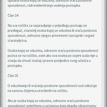
upisana osoba kojoj se oduzima, odnosno vraća poslovna
sposobnost, radi evidentiranja vođenja postupka.
Član 34
Na sva ročišta za raspravljanje o prijedlogu pozivaju se
predlagač, staratelj osoba kojoj se oduzima ili vraća poslovna
sposobnost, odnosno njegov privremeni zastupnik i organi
starateljstva.
Osoba kojoj se oduzima, odnosno vraća poslovna sposobnost
poziva se na ročište, osim ako ova osoba po ocjeni suda nije u
stanju da shvati značaj i pravne posljedice svog učešća u
postupku.
Član 35
O oduzimanju ili vraćanju poslovne sposobnosti sud odlučuje
na osnovu činjenica utvrđenih na ročištu.
Ako je osoba kojoj se oduzima, odnosno vraća poslovna
sposobnost smješteno u ustanovu koja obavlja zdravstvenu