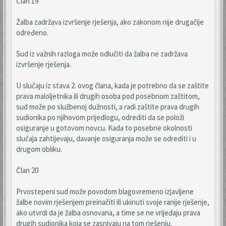
Član 19
Žalba zadržava izvršenje rješenja, ako zakonom nije drugačije
određeno.
Sud iz važnih razloga može odlučiti da žalba ne zadržava
izvršenje rješenja.
U slučaju iz stava 2. ovog člana, kada je potrebno da se zaštite
prava maloljetnika ili drugih osoba pod posebnom zaštitom,
sud može po službenoj dužnosti, a radi zaštite prava drugih
sudionika po njihovom prijedlogu, odrediti da se položi
osiguranje u gotovom novcu. Kada to posebne okolnosti
slučaja zahtijevaju, davanje osiguranja može se odrediti i u
drugom obliku.
Član 20
Prvostepeni sud može povodom blagovremeno izjavljene
žalbe novim rješenjem preinačiti ili ukinuti svoje ranije rješenje,
ako utvrdi da je žalba osnovana, a time se ne vrijeđaju prava
drugih sudionika koja se zasnivaju na tom rješenju.