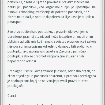
pokrenula, osoba o čijim se pravima ili pravnim interesima
odlučuje u postupku, kao i organ koji sudjeluje u postupku na
osnovu zakonskog ovlašćenja da pokrene postupak, bez
obzira na to da li je postupak pokrenula ili je kasnije stupila u
postupak.
Svojstvo sudionika u postupku, s pravnim djelovanjem u
određenoj pravnoj stvari, sud može izuzetno priznati i onim
oblicima udruživanja koji nemaju svojstvo pravnog lica i za koje
nije posebnim propisima određeno da mogu biti sudionici u
postupku, ako ispunjavaju uvjete iz Zakona o parničnom
postupku i ako se predmet vanparnične stvari na njih
neposredno odnosi.
Predlagač u smislu ovog zakona je osoba, odnosno organ, po
čijem prijedlogu je postupak pokrenut, a protivnik predlagača
je osoba prema kojoj se ostvaruje pravo ili pravni interes
predlagača.
Član 5