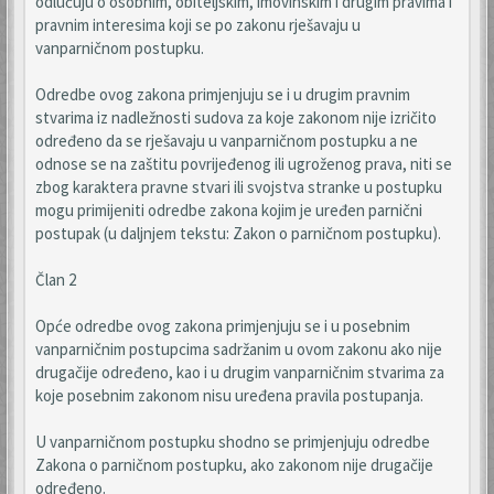
odlučuju o osobnim, obiteljskim, imovinskim i drugim pravima i
pravnim interesima koji se po zakonu rješavaju u
vanparničnom postupku.
Odredbe ovog zakona primjenjuju se i u drugim pravnim
stvarima iz nadležnosti sudova za koje zakonom nije izričito
određeno da se rješavaju u vanparničnom postupku a ne
odnose se na zaštitu povrijeđenog ili ugroženog prava, niti se
zbog karaktera pravne stvari ili svojstva stranke u postupku
mogu primijeniti odredbe zakona kojim je uređen parnični
postupak (u daljnjem tekstu: Zakon o parničnom postupku).
Član 2
Opće odredbe ovog zakona primjenjuju se i u posebnim
vanparničnim postupcima sadržanim u ovom zakonu ako nije
drugačije određeno, kao i u drugim vanparničnim stvarima za
koje posebnim zakonom nisu uređena pravila postupanja.
U vanparničnom postupku shodno se primjenjuju odredbe
Zakona o parničnom postupku, ako zakonom nije drugačije
određeno.