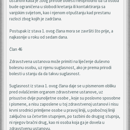
ustanovi kada je zbog prirode bolesti neophodno da ta osoba
bude ograničena u slobodi kretanja ili kontaktiranja sa
vanjskim svijetom, kao i njenom otpuštanju kad prestanu
razlozi zbog kojih je zadržana.
Postupak iz stava 1. ovog člana mora se završiti što prije, a
najkasnije u roku od sedam dana.
Član 46
Zdravstvena ustanova može primiti na liječenje duševno
bolesnu osobu, uz njenu suglasnost, ako je prema prirodi
bolesti u stanju da da takvu suglasnost.
Suglasnost iz stava 1. ovog člana daje se u pismenom obliku
pred ovlašćenim organom zdravstvene ustanove, uz
prisustvo dvije punoljetne osobe , koje su poslovno sposobne
i pismene, a nisu zaposlene u toj zdravstvenoj ustanovi i nisu
krvni srodnici primljene osobe u pravoj liniji, u pobočnoj liniji
zaključno sa četvrtim stupnjem, po tazbini do drugog stupnja,
ni njegov bračni drug, kao ni osoba koja ga je dovela u
zdravstvenu ustanovu.