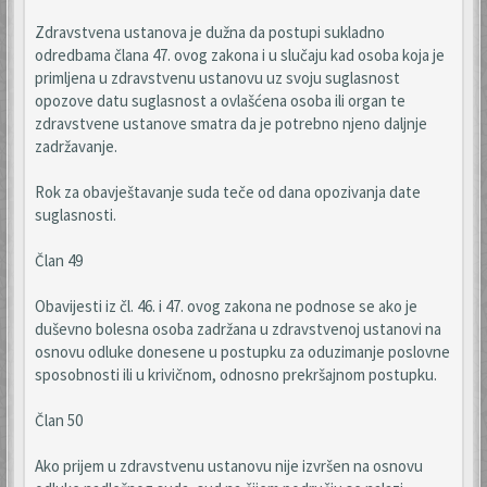
Zdravstvena ustanova je dužna da postupi sukladno
odredbama člana 47. ovog zakona i u slučaju kad osoba koja je
primljena u zdravstvenu ustanovu uz svoju suglasnost
opozove datu suglasnost a ovlašćena osoba ili organ te
zdravstvene ustanove smatra da je potrebno njeno daljnje
zadržavanje.
Rok za obavještavanje suda teče od dana opozivanja date
suglasnosti.
Član 49
Obavijesti iz čl. 46. i 47. ovog zakona ne podnose se ako je
duševno bolesna osoba zadržana u zdravstvenoj ustanovi na
osnovu odluke donesene u postupku za oduzimanje poslovne
sposobnosti ili u krivičnom, odnosno prekršajnom postupku.
Član 50
Ako prijem u zdravstvenu ustanovu nije izvršen na osnovu