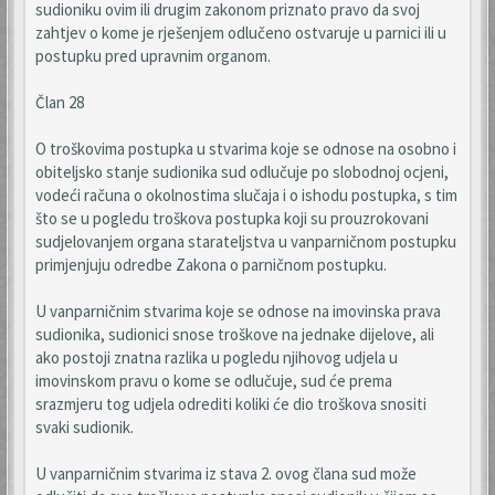
sudioniku ovim ili drugim zakonom priznato pravo da svoj
zahtjev o kome je rješenjem odlučeno ostvaruje u parnici ili u
postupku pred upravnim organom.
Član 28
O troškovima postupka u stvarima koje se odnose na osobno i
obiteljsko stanje sudionika sud odlučuje po slobodnoj ocjeni,
vodeći računa o okolnostima slučaja i o ishodu postupka, s tim
što se u pogledu troškova postupka koji su prouzrokovani
sudjelovanjem organa starateljstva u vanparničnom postupku
primjenjuju odredbe Zakona o parničnom postupku.
U vanparničnim stvarima koje se odnose na imovinska prava
sudionika, sudionici snose troškove na jednake dijelove, ali
ako postoji znatna razlika u pogledu njihovog udjela u
imovinskom pravu o kome se odlučuje, sud će prema
srazmjeru tog udjela odrediti koliki će dio troškova snositi
svaki sudionik.
U vanparničnim stvarima iz stava 2. ovog člana sud može