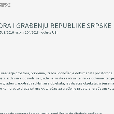
Srpske
ORA I GRAĐENjU REPUBLIKE SRPSKE
5, 3/2016 - ispr. i 104/2018 - odluka US)
i uređenja prostora, priprema, izrada i donošenje dokumenata prostornog
išta, izdavanje dozvola za građenje, vrste i sadržaj tehničke dokumentacije
građenju, upotreba i uklanjanje objekata, legalizacija objekata, vršenje n
e komore, te druga pitanja od značaja za uređenje prostora, građevinsko z
a uređenje prostora i građevinsko zemljište imaju sljedeće značenje: