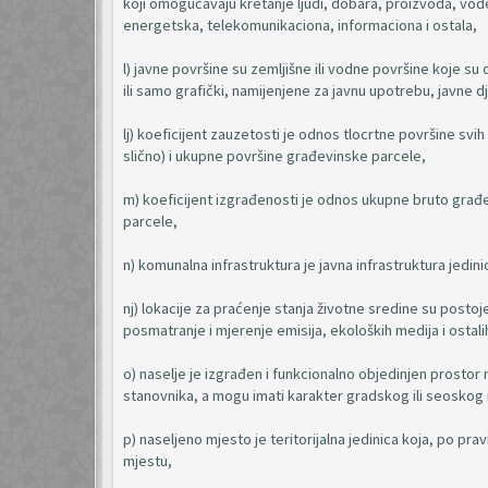
koji omogućavaju kretanje ljudi, dobara, proizvoda, vode
energetska, telekomunikaciona, informaciona i ostala,
l) javne površine su zemljišne ili vodne površine koje 
ili samo grafički, namijenjene za javnu upotrebu, javne d
lj) koeficijent zauzetosti je odnos tlocrtne površine svih
slično) i ukupne površine građevinske parcele,
m) koeficijent izgrađenosti je odnos ukupne bruto građ
parcele,
n) komunalna infrastruktura je javna infrastruktura jedi
nj) lokacije za praćenje stanja životne sredine su postoje
posmatranje i mjerenje emisija, ekoloških medija i ostal
o) naselje je izgrađen i funkcionalno objedinjen prostor
stanovnika, a mogu imati karakter gradskog ili seoskog 
p) naseljeno mjesto je teritorijalna jedinica koja, po pr
mjestu,