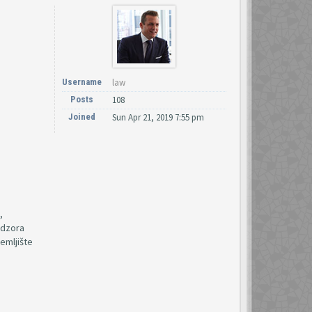
Username
law
Posts
108
Joined
Sun Apr 21, 2019 7:55 pm
,
adzora
emljište