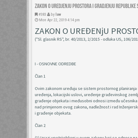
Zakon o uredjenju prostora i gradjenju Republike 
#383
by
law
Mon Apr 22, 2019 4:14 pm
ZAKON O UREĐENjU PROST
("Sl. glasnik RS", br. 40/2013, 2/2015 - odluka US, 106/201
I - OSNOVNE ODREDBE
Član 1
Ovim zakonom uređuju se sistem prostornog planiranja 
uređenja, lokacijski uslovi, uređenje građevinskog zemlj
građenje objekata i međusobni odnosi između učesnika u 
nad primjenom ovog zakona, nadležnost i rad Inženjersk
i građenje objekata.
Član 2
(1) Izrazi upotrijebljeni u ovom zakonu koji se odnose n