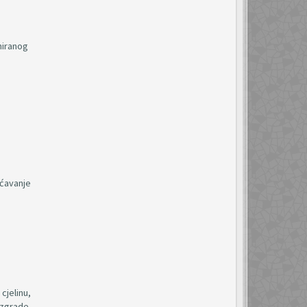
aniranog
ućavanje
cjelinu,
 zgrade