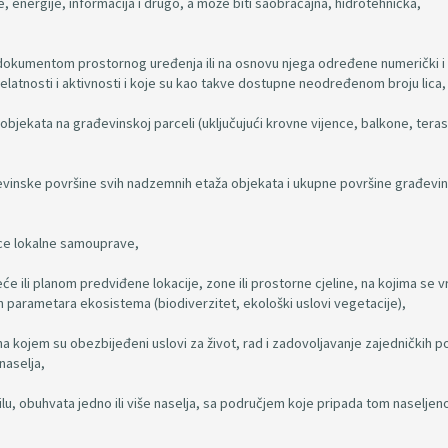
, energije, informacija i drugo, a može biti saobraćajna, hidrotehnička,
su dokumentom prostornog uređenja ili na osnovu njega određene numerički i 
jelatnosti i aktivnosti i koje su kao takve dostupne neodređenom broju lica,
 objekata na građevinskoj parceli (uključujući krovne vijence, balkone, teras
evinske površine svih nadzemnih etaža objekata i ukupne površine građevi
nice lokalne samouprave,
će ili planom predviđene lokacije, zone ili prostorne cjeline, na kojima se vr
ih parametara ekosistema (biodiverzitet, ekološki uslovi vegetacije),
 na kojem su obezbijeđeni uslovi za život, rad i zadovoljavanje zajedničkih 
naselja,
avilu, obuhvata jedno ili više naselja, sa područjem koje pripada tom naselje