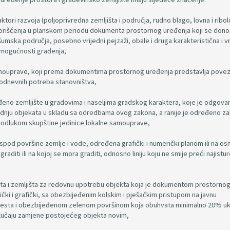
faktori razvoja (poljoprivredna zemljišta i područja, rudno blago, lovna i ribo
i korišćenja u planskom periodu dokumenta prostornog uređenja koji se dono
 šumska područja, posebno vrijedni pejzaži, obale i druga karakteristična i v
z mogućnosti građenja,
 samouprave, koji prema dokumentima prostornog uređenja predstavlja pove
akodnevnih potreba stanovništva,
đeno zemljište u gradovima i naseljima gradskog karaktera, koje je odgova
dnju objekata u skladu sa odredbama ovog zakona, a ranije je određeno z
 odlukom skupštine jedinice lokalne samouprave,
ili ispod površine zemlje i vode, određena grafički i numerički planom ili na o
diti ili na kojoj se mora graditi, odnosno liniju koju ne smije preći najisture
ekta i zemljišta za redovnu upotrebu objekta koja je dokumentom prostorno
ki i grafički, sa obezbijeđenim kolskim i pješačkim pristupom na javnu
mjesta i obezbijeđenom zelenom površinom koja obuhvata minimalno 20% u
slučaju zamjene postojećeg objekta novim,