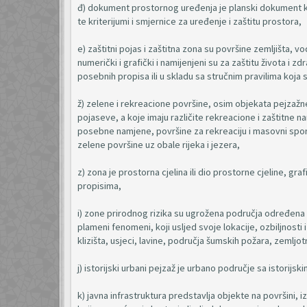
đ) dokument prostornog uređenja je planski dokument koj
te kriterijumi i smjernice za uređenje i zaštitu prostora,
e) zaštitni pojas i zaštitna zona su površine zemljišta, v
numerički i grafički i namijenjeni su za zaštitu života i 
posebnih propisa ili u skladu sa stručnim pravilima koja 
ž) zelene i rekreacione površine, osim objekata pejzažn
pojaseve, a koje imaju različite rekreacione i zaštitne
posebne namjene, površine za rekreaciju i masovni sport n
zelene površine uz obale rijeka i jezera,
z) zona je prostorna cjelina ili dio prostorne cjeline, 
propisima,
i) zone prirodnog rizika su ugrožena područja određena 
plameni fenomeni, koji usljed svoje lokacije, ozbiljnosti 
klizišta, usjeci, lavine, područja šumskih požara, zemljot
j) istorijski urbani pejzaž je urbano područje sa istorijski
k) javna infrastruktura predstavlja objekte na površini, 