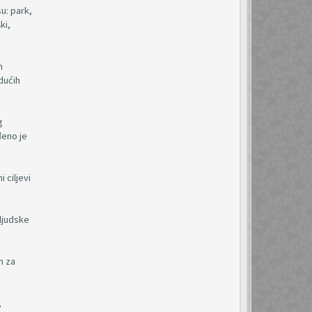
u: park,
ki,
h
dućih
g
đeno je
 ciljevi
 ljudske
n za
,