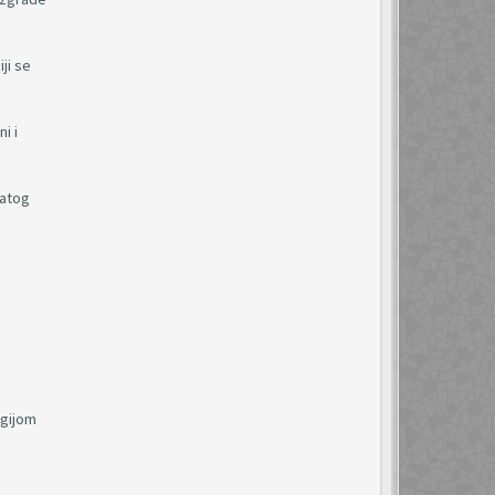
ji se
i i
natog
rgijom