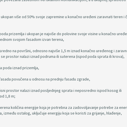
je ukopan više od 50% svoje zapremine u konačno uređeni zaravnati teren i či
d poda prizemlja i ukopan je najviše do polovine svoje visine u konačno uređen
je jednom svojom fasadom izvan terena,
eposredno na površini, odnosno najviše 1,5 m iznad konačno uređenog i zarav
ji se prostor nalazi iznad podruma ili suterena (ispod poda sprata ili krova),
va poda iznad prizemlja,
je fasada povučena u odnosu na prednju fasadu zgrade,
orisni prostor nalazi iznad posljednjeg sprata i neposredno ispod kosog ili
 od 1,8 m;
mjerena količina energije koja je potrebna za zadovoljavanje potrebe za ene
zmeđu ostalog, uključuje energiju koja se koristi za grijanje, hlađenje,