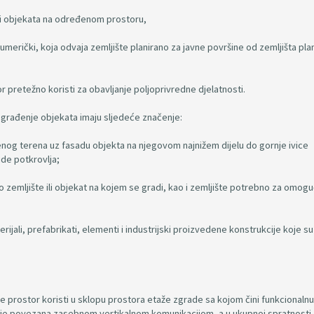
i i objekata na određenom prostoru,
 i numerički, koja odvaja zemljište planirano za javne površine od zemljišta pl
or pretežno koristi za obavljanje poljoprivredne djelatnosti.
a građenje objekata imaju sljedeće značenje:
enog terena uz fasadu objekta na njegovom najnižem dijelu do gornje ivice
de potkrovlja;
eto zemljište ili objekat na kojem se gradi, kao i zemljište potrebno za omog
ijali, prefabrikati, elementi i industrijski proizvedene konstrukcije koje su
i se prostor koristi u sklopu prostora etaže zgrade sa kojom čini funkcionalnu 
om je povezana zasebnom vertikalnom komunikacijom, a u ukupnoj spratnosti