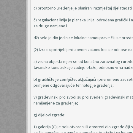
c) prostorno uređenje je planirani razmještaj djelatnost
č) regulaciona linija je planska linija, određena grafički
za druge namjene i
dž) selo je dio jedinice lokalne samouprave čiji se prost
(2) Izrazi upotrijebljeni u ovom zakonu koji se odnose n
a) visina objekta mjeri se od konačno zaravnatog i uređ
tavanske konstrukcije zadnje etaže, odnosno vrha nadzi
b) gradilište je zemljište, uključujući i privremeno zauz
primjene odgovarajuće tehnologije građenja;
v) građevinski proizvodi su proizvedeni građevinski mater
namijenjene za građenje;
g) dijelovi zgrade:
1) galerija (G) je poluotvoreni ili otvoreni dio zgrade čij
za čiju površinu se uvećava površina te etaže i sa koj