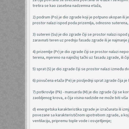
tretira se kao zasebna nadzemna etaža,
2) podrum (Po) je dio zgrade koji je potpuno ukopan ili 
prostor nalazi ispod poda prizemlja, odnosno suterena,
3) suteren (Su) je dio zgrade čiji se prostor nalazi ispo
zaravnati teren uz prednju fasadu zgrade ili je najman
4) prizemlje (Pr) je dio zgrade čiji se prostor nalazi n
terena, mjereno na najnižoj tački uz fasadu zgrade, ili či
5) sprat (S) je dio zgrade čiji se prostor nalazi između d
6) povučena etaža (Pe) je posljednji sprat zgrade čija 
7) potkrovlje (Pk) - mansarda (M) je dio zgrade čiji se k
zaobljenog krova, a čija visina nadzide ne može biti viša
d) energetska karakteristika zgrade je izračunata ili iz
povezane sa karakterističnom upotrebom zgrade, a koja, i
ventilaciju, pripremu tople vode i osvjetljenje;