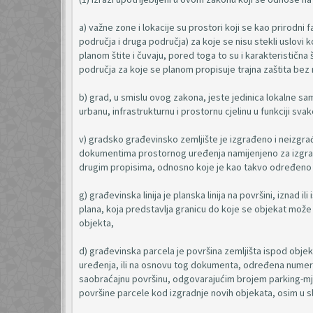
a) važne zone i lokacije su prostori koji se kao prirodni 
područja i druga područja) za koje se nisu stekli uslov
planom štite i čuvaju, pored toga to su i karakteristična
područja za koje se planom propisuje trajna zaštita be
b) grad, u smislu ovog zakona, jeste jedinica lokalne
urbanu, infrastrukturnu i prostornu cjelinu u funkciji sv
v) gradsko građevinsko zemljište je izgrađeno i neizgra
dokumentima prostornog uređenja namijenjeno za izgra
drugim propisima, odnosno koje je kao takvo određeno
g) građevinska linija je planska linija na površini, iznad 
plana, koja predstavlja granicu do koje se objekat može gra
objekta,
d) građevinska parcela je površina zemljišta ispod obj
uređenja, ili na osnovu tog dokumenta, određena numerič
saobraćajnu površinu, odgovarajućim brojem parking-
površine parcele kod izgradnje novih objekata, osim u 