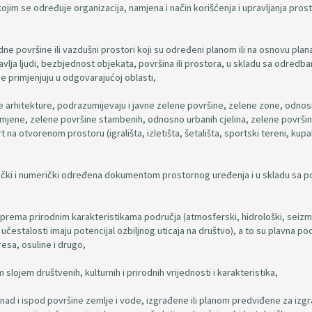
im se određuje organizacija, namjena i način korišćenja i upravljanja pros
odne površine ili vazdušni prostori koji su određeni planom ili na osnovu plan
zdravlja ljudi, bezbjednost objekata, površina ili prostora, u skladu sa odredb
se primjenjuju u odgovarajućoj oblasti,
e arhitekture, podrazumijevaju i javne zelene površine, zelene zone, odno
 namjene, zelene površine stambenih, odnosno urbanih cjelina, zelene površi
a otvorenom prostoru (igrališta, izletišta, šetališta, sportski tereni, kupal
grafički i numerički određena dokumentom prostornog uređenja i u skladu sa
prema prirodnim karakteristikama područja (atmosferski, hidrološki, seizmo
i učestalosti imaju potencijal ozbiljnog uticaja na društvo), a to su plavna po
resa, osuline i drugo,
m slojem društvenih, kulturnih i prirodnih vrijednosti i karakteristika,
iznad i ispod površine zemlje i vode, izgrađene ili planom predviđene za izgr