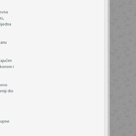
lovna
si,
rijedna
zanu
rajućim
akonom i
snovu
niji dio
g
kupne