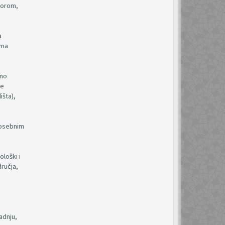
torom,
a
ama
sno
ne
išta),
 posebnim
loški i
dručja,
adnju,