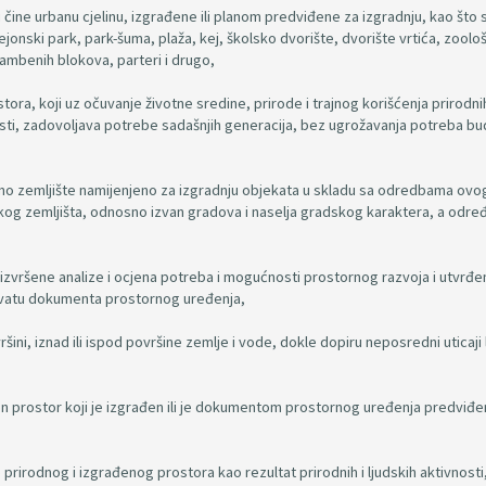
i čine urbanu cjelinu, izgrađene ili planom predviđene za izgradnju, kao što s
rejonski park, park-šuma, plaža, kej, školsko dvorište, dvorište vrtića, zoološ
tambenih blokova, parteri i drugo,
ora, koji uz očuvanje životne sredine, prirode i trajnog korišćenja prirodni
nosti, zadovoljava potrebe sadašnjih generacija, bez ugrožavanja potreba bu
đeno zemljište namijenjeno za izgradnju objekata u skladu sa odredbama ovo
kog zemljišta, odnosno izvan gradova i naselja gradskog karaktera, a odre
 izvršene analize i ocjena potreba i mogućnosti prostornog razvoja i utvrđeni
hvatu dokumenta prostornog uređenja,
ršini, iznad ili ispod površine zemlje i vode, dokle dopiru neposredni uticaji
jen prostor koji je izgrađen ili je dokumentom prostornog uređenja predviđe
prirodnog i izgrađenog prostora kao rezultat prirodnih i ljudskih aktivnosti