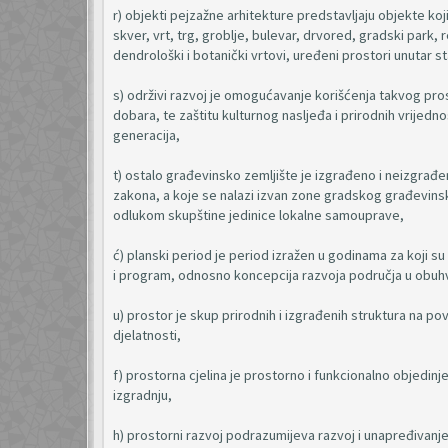
r) objekti pejzažne arhitekture predstavljaju objekte koj
skver, vrt, trg, groblje, bulevar, drvored, gradski park, 
dendrološki i botanički vrtovi, uređeni prostori unutar s
s) održivi razvoj je omogućavanje korišćenja takvog prost
dobara, te zaštitu kulturnog nasljeđa i prirodnih vrijed
generacija,
t) ostalo građevinsko zemljište je izgrađeno i neizgra
zakona, a koje se nalazi izvan zone gradskog građevins
odlukom skupštine jedinice lokalne samouprave,
ć) planski period je period izražen u godinama za koji su
i program, odnosno koncepcija razvoja područja u obu
u) prostor je skup prirodnih i izgrađenih struktura na pov
djelatnosti,
f) prostorna cjelina je prostorno i funkcionalno objedin
izgradnju,
h) prostorni razvoj podrazumijeva razvoj i unapređivanje 