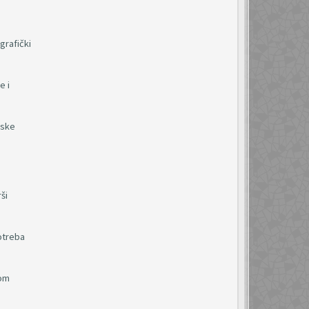
grafički
e i
nske
ši
potreba
nom