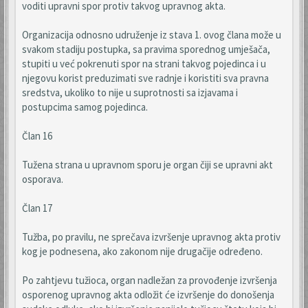
voditi upravni spor protiv takvog upravnog akta.
Organizacija odnosno udruženje iz stava 1. ovog člana može u
svakom stadiju postupka, sa pravima sporednog umješača,
stupiti u već pokrenuti spor na strani takvog pojedinca i u
njegovu korist preduzimati sve radnje i koristiti sva pravna
sredstva, ukoliko to nije u suprotnosti sa izjavama i
postupcima samog pojedinca.
Član 16
Tužena strana u upravnom sporu je organ čiji se upravni akt
osporava.
Član 17
Tužba, po pravilu, ne sprečava izvršenje upravnog akta protiv
kog je podnesena, ako zakonom nije drugačije određeno.
Po zahtjevu tužioca, organ nadležan za provođenje izvršenja
osporenog upravnog akta odložit će izvršenje do donošenja