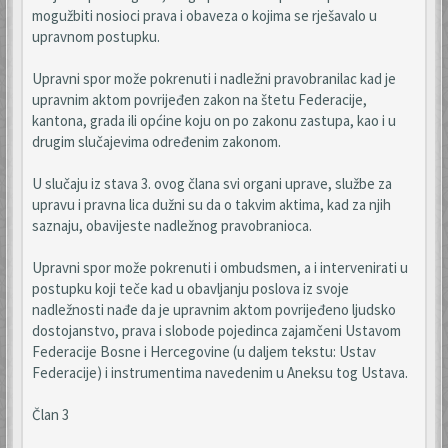
mogužbiti nosioci prava i obaveza o kojima se rješavalo u
upravnom postupku.
Upravni spor može pokrenuti i nadležni pravobranilac kad je
upravnim aktom povrijeđen zakon na štetu Federacije,
kantona, grada ili općine koju on po zakonu zastupa, kao i u
drugim slučajevima određenim zakonom.
U slučaju iz stava 3. ovog člana svi organi uprave, službe za
upravu i pravna lica dužni su da o takvim aktima, kad za njih
saznaju, obavijeste nadležnog pravobranioca.
Upravni spor može pokrenuti i ombudsmen, a i intervenirati u
postupku koji teče kad u obavljanju poslova iz svoje
nadležnosti nađe da je upravnim aktom povrijeđeno ljudsko
dostojanstvo, prava i slobode pojedinca zajamčeni Ustavom
Federacije Bosne i Hercegovine (u daljem tekstu: Ustav
Federacije) i instrumentima navedenim u Aneksu tog Ustava.
Član 3