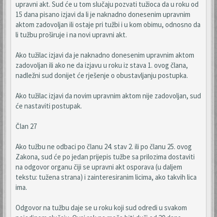
upravni akt. Sud će u tom slučaju pozvati tužioca da u roku od
15 dana pisano izjavi da li je naknadno donesenim upravnim
aktom zadovoljan ili ostaje pri tužbi i u kom obimu, odnosno da
li tužbu proširuje i na novi upravni akt.
Ako tužilac izjavi da je naknadno donesenim upravnim aktom
zadovoljan ili ako ne da izjavu u roku iz stava 1. ovog člana,
nadležni sud donijet će rješenje o obustavljanju postupka.
Ako tužilac izjavi da novim upravnim aktom nije zadovoljan, sud
će nastaviti postupak.
Član 27
Ako tužbu ne odbaci po članu 24. stav 2. ili po članu 25. ovog
Zakona, sud će po jedan prijepis tužbe sa prilozima dostaviti
na odgovor organu čiji se upravni akt osporava (u daljem
tekstu: tužena strana) i zainteresiranim licima, ako takvih lica
ima.
Odgovor na tužbu daje se u roku koji sud odredi u svakom