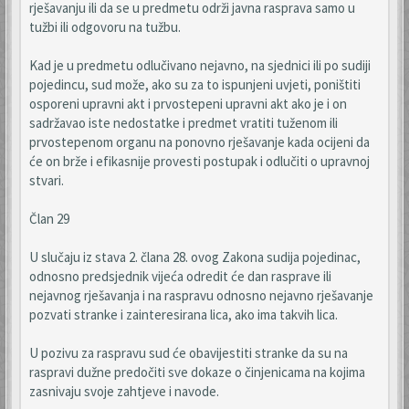
rješavanju ili da se u predmetu održi javna rasprava samo u
tužbi ili odgovoru na tužbu.
Kad je u predmetu odlučivano nejavno, na sjednici ili po sudiji
pojedincu, sud može, ako su za to ispunjeni uvjeti, poništiti
osporeni upravni akt i prvostepeni upravni akt ako je i on
sadržavao iste nedostatke i predmet vratiti tuženom ili
prvostepenom organu na ponovno rješavanje kada ocijeni da
će on brže i efikasnije provesti postupak i odlučiti o upravnoj
stvari.
Član 29
U slučaju iz stava 2. člana 28. ovog Zakona sudija pojedinac,
odnosno predsjednik vijeća odredit će dan rasprave ili
nejavnog rješavanja i na raspravu odnosno nejavno rješavanje
pozvati stranke i zainteresirana lica, ako ima takvih lica.
U pozivu za raspravu sud će obavijestiti stranke da su na
raspravi dužne predočiti sve dokaze o činjenicama na kojima
zasnivaju svoje zahtjeve i navode.