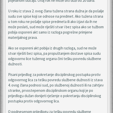
pojedinom slučaju. Ovaj rok ne može biti duži od 20 dana.
U roku iz stava 2. ovog člana tužena strana dužna je da pošalje
sudu sve spise koji se odnose na predmet. Ako tužena strana
u tom roku ne pošalje spise predmeta ili ako izjavi da ih ne
može poslati, sud može riješiti stvar i bez spisa ako se tužbom
pobija osporeni akt samo iz razloga pogrešne primjene
materijalnog prava.
Ako se osporeni akt pobija iz drugih razloga, sud ne može
stvar riješiti bez spisa, pa propuštanjem dostave spisa sudu
odgovorno lice tuženog organa čini tešku povredu službene
dužnosti.
Pisani prijedlog za pokretanje disciplinskog postupka protiv
odgovornog lica za tešku povredu službene dužnosti iz stava
4. ovog člana podnosi sud, po službenoj dužnosti ili na zahtjev
stranke, prvostepenom disciplinskom organu koji je po
prijedlogu dužan donijeti rješenje o pokretanju disciplinskog
postupka protiv odgovornog lica.
O podnesenom prijedlogu za tešku povredu službene