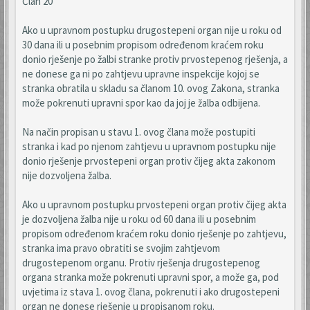
Član 20
Ako u upravnom postupku drugostepeni organ nije u roku od
30 dana ili u posebnim propisom određenom kraćem roku
donio rješenje po žalbi stranke protiv prvostepenog rješenja, a
ne donese ga ni po zahtjevu upravne inspekcije kojoj se
stranka obratila u skladu sa članom 10. ovog Zakona, stranka
može pokrenuti upravni spor kao da joj je žalba odbijena.
Na način propisan u stavu 1. ovog člana može postupiti
stranka i kad po njenom zahtjevu u upravnom postupku nije
donio rješenje prvostepeni organ protiv čijeg akta zakonom
nije dozvoljena žalba.
Ako u upravnom postupku prvostepeni organ protiv čijeg akta
je dozvoljena žalba nije u roku od 60 dana ili u posebnim
propisom određenom kraćem roku donio rješenje po zahtjevu,
stranka ima pravo obratiti se svojim zahtjevom
drugostepenom organu. Protiv rješenja drugostepenog
organa stranka može pokrenuti upravni spor, a može ga, pod
uvjetima iz stava 1. ovog člana, pokrenuti i ako drugostepeni
organ ne donese rješenje u propisanom roku.