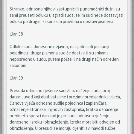
Stranke, odnosno njihovi zastupnici ili punomoćnici dužni su
sami preuzeti odluku u zgradi suda, te im sud neće dostavljati
odluku po drugim zakonskim pravilima o dostavi pismena.
Član 38
Odluke suda donesene nejavno, na sjednici ili po sudiji
pojedincu i druga pismena sud će dostaviti strankama
neposredno u sudu, putem pošte ili na drugi način određen
zakonom.
Član 39
Presuda odnosno rješenje sadrži: označenje suda, broj i
datum, uvod koji obuhvata ime i prezime predsjednika vijeća,
članova vijeća odnosno sudije pojedinca i zapisničara,
označenje stranaka i njihovih zastupnika, kratko označenje
predmeta spora i dan kad je presuda odnosno rješenje
doneseno, izreku i obrazloženje. Izreka mora biti odvojen od
obrazloženja. U presudi se moraju cijeniti svi navodi tužbe.