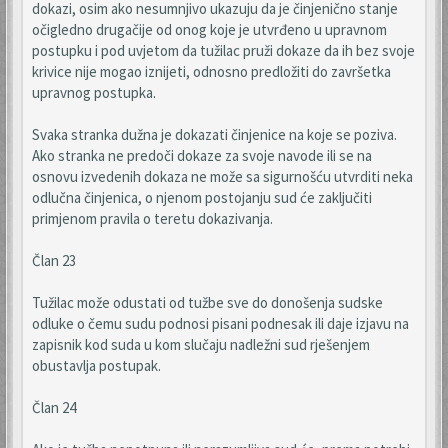
dokazi, osim ako nesumnjivo ukazuju da je činjenično stanje
očigledno drugačije od onog koje je utvrđeno u upravnom
postupku i pod uvjetom da tužilac pruži dokaze da ih bez svoje
krivice nije mogao iznijeti, odnosno predložiti do završetka
upravnog postupka.
Svaka stranka dužna je dokazati činjenice na koje se poziva.
Ako stranka ne predoči dokaze za svoje navode ili se na
osnovu izvedenih dokaza ne može sa sigurnošću utvrditi neka
odlučna činjenica, o njenom postojanju sud će zaključiti
primjenom pravila o teretu dokazivanja.
Član 23
Tužilac može odustati od tužbe sve do donošenja sudske
odluke o čemu sudu podnosi pisani podnesak ili daje izjavu na
zapisnik kod suda u kom slučaju nadležni sud rješenjem
obustavlja postupak.
Član 24