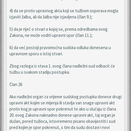
4) da se protiv upravnog akta koji se tužbom osporava mogla
izjaviti žalba, ali da žalba nije izjavljena (član 9.);
5) da je riječ o stvari o kojoj se, prema odredbama ovog
Zakona, ne može voditi upravni spor (član 11.);
6) da već postoji pravomoćna sudska odluka donesena u
upravnom sporu o istoj stvari.
Zbog razloga iz stava 1. ovog člana nadležni sud odbacit će
tužbu u svakom stadiju postupka.
Član 26
Ako nadležni organ za vrijeme sudskog postupka donese drugi
upravni akt kojim se mijenja ili stavlja van snage upravni akt
protiv kog je upravni spor pokrenut te ako u slučaju iz člana
20. ovog Zakona naknadno donese upravni akt, taj organ je
dužan, pored tužioca, istovremeno pisano obavijestiti i sud
pred kojim je spor pokrenut, s tim da sudu dostavi i novi