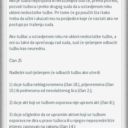
Ako je tužba nepotpuna ili nerazumljiva sud će, prema potrebi,
pozvati tužioca i preko drugog suda da u ostavljenom roku
ukloni nedostatke tužbe. Pri tome će ga poučiti šta i kako
treba da učini i ukazati mu na posljedice koje će nastati ako ne
postupi po traženju suda.
Ako tužilac u ostavljenom roku ne ukloni nedostatke tužbe, a
oni su takvi da sprečavaju rad suda, sud će rješenjem odbaciti
tužbu kao neurednu.
Član 25
Nadležni sud rješenjem će odbaciti tužbu ako utvrdi:
1) da je tužba neblagovremena (član 18.), prijevremena (član
10.) ili podnesena od neovlaštenog lica (član 2.);
2) da je akt koji se tužbom osporava nije upravni akt (član 8.);
3) da je očigledno da se upravnim aktom koji se tužbom
osporava ne dira u pravo tužioca ili u njegov neposredni lični
interes zasnovan na zakonu (član 14.);