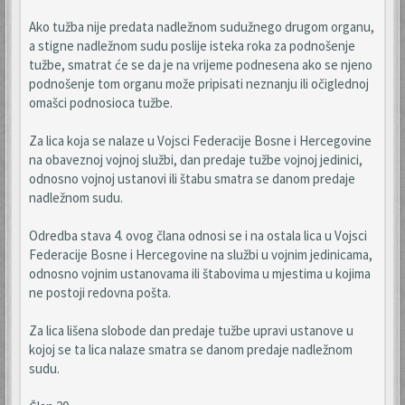
Ako tužba nije predata nadležnom sudužnego drugom organu,
a stigne nadležnom sudu poslije isteka roka za podnošenje
tužbe, smatrat će se da je na vrijeme podnesena ako se njeno
podnošenje tom organu može pripisati neznanju ili očiglednoj
omašci podnosioca tužbe.
Za lica koja se nalaze u Vojsci Federacije Bosne i Hercegovine
na obaveznoj vojnoj službi, dan predaje tužbe vojnoj jedinici,
odnosno vojnoj ustanovi ili štabu smatra se danom predaje
nadležnom sudu.
Odredba stava 4. ovog člana odnosi se i na ostala lica u Vojsci
Federacije Bosne i Hercegovine na službi u vojnim jedinicama,
odnosno vojnim ustanovama ili štabovima u mjestima u kojima
ne postoji redovna pošta.
Za lica lišena slobode dan predaje tužbe upravi ustanove u
kojoj se ta lica nalaze smatra se danom predaje nadležnom
sudu.