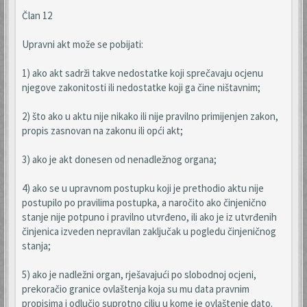
Član 12
Upravni akt može se pobijati:
1) ako akt sadrži takve nedostatke koji sprečavaju ocjenu
njegove zakonitosti ili nedostatke koji ga čine ništavnim;
2) što ako u aktu nije nikako ili nije pravilno primijenjen zakon,
propis zasnovan na zakonu ili opći akt;
3) ako je akt donesen od nenadležnog organa;
4) ako se u upravnom postupku koji je prethodio aktu nije
postupilo po pravilima postupka, a naročito ako činjenično
stanje nije potpuno i pravilno utvrđeno, ili ako je iz utvrđenih
činjenica izveden nepravilan zaključak u pogledu činjeničnog
stanja;
5) ako je nadležni organ, rješavajući po slobodnoj ocjeni,
prekoračio granice ovlaštenja koja su mu data pravnim
propisima i odlučio suprotno cilju u kome je ovlaštenje dato.