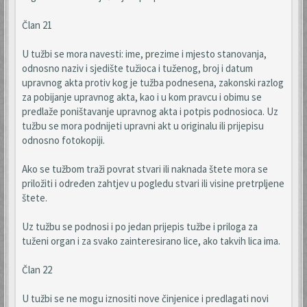
Član 21
U tužbi se mora navesti: ime, prezime i mjesto stanovanja,
odnosno naziv i sjedište tužioca i tuženog, broj i datum
upravnog akta protiv kog je tužba podnesena, zakonski razlog
za pobijanje upravnog akta, kao i u kom pravcu i obimu se
predlaže poništavanje upravnog akta i potpis podnosioca. Uz
tužbu se mora podnijeti upravni akt u originalu ili prijepisu
odnosno fotokopiji.
Ako se tužbom traži povrat stvari ili naknada štete mora se
priložiti i određen zahtjev u pogledu stvari ili visine pretrpljene
štete.
Uz tužbu se podnosi i po jedan prijepis tužbe i priloga za
tuženi organ i za svako zainteresirano lice, ako takvih lica ima.
Član 22
U tužbi se ne mogu iznositi nove činjenice i predlagati novi