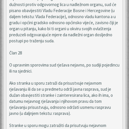
dužnosti protiv odgovornog lica u nadležnom organu, sud će
pisano obavijestiti Vladu Federacije Bosne i Hercegovine (u
daljem tekstu: Vlada Federacije), odnosno vladu kantona a u
gradu i općini gradsko odnosno općinsko vijeće, zavisno čiji je
organ u pitanju, kako bi ti organi u okviru svojih ovlaštenja
preduzeli odgovarajuće mjere da nadležni organ dosljedno
postupi po traženju suda.
Član 28
O upravnim sporovima sud rješava nejavno, po sudiji pojedincu
ili na sjednici.
Ako stranka u sporu zatraži da prisustvuje nejavnom
rješavanju ili da se u predmetu održi javna rasprava, sud je
dužan obavjestiti stranke i zainteresirana lica, ako ih ima, o
datumu nejavnog rješavanja i njihovom pravu da tom
rješavanju prisustvuju, odnosno održati usmenu raspravu
javno (u daljnjem tekstu: rasprava).
Stranke u sporu mogu zatražiti da prisutvuju nejavnom