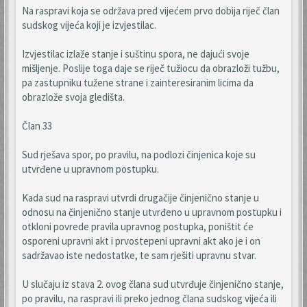
Na raspravi koja se održava pred vijećem prvo dobija riječ član
sudskog vijeća koji je izvjestilac.
Izvjestilac izlaže stanje i suštinu spora, ne dajući svoje
mišljenje. Poslije toga daje se riječ tužiocu da obrazloži tužbu,
pa zastupniku tužene strane i zainteresiranim licima da
obrazlože svoja gledišta.
Član 33
Sud rješava spor, po pravilu, na podlozi činjenica koje su
utvrđene u upravnom postupku.
Kada sud na raspravi utvrdi drugačije činjenično stanje u
odnosu na činjenično stanje utvrđeno u upravnom postupku i
otkloni povrede pravila upravnog postupka, poništit će
osporeni upravni akt i prvostepeni upravni akt ako je i on
sadržavao iste nedostatke, te sam rješiti upravnu stvar.
U slučaju iz stava 2. ovog člana sud utvrđuje činjenično stanje,
po pravilu, na raspravi ili preko jednog člana sudskog vijeća ili