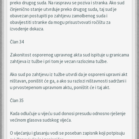
preko drugog suda. Na raspravu se poziva i stranka. Ako sud
činjenično stanje utvrđuje preko drugog suda, taj sud je
obavezan postupiti po zahtjevu zamolbenog suda i
obavijestiti stranke da mogu prisustvovati ročištu za
izvođenje dokaza.
Član 34
Zakonitost osporenog upravnog akta sud ispituje u granicama
zahtjeva iz tužbe i pri tom je vezan razlozima tužbe.
Ako sud po zahtjevu iz tužbe utvrdi da je osporeni upravni akt
ništavan, poništit će ga, a ako su razlozi ništavnosti sadržani i
u prvostepenom upravnom aktu, poništit će i taj akt.
Član 35
Kada odlučuje u vijeću sud donosi presudu odnosno rješenje
većinom glasova sudskog vijeća.
O vijećanju i glasanju vodi se poseban zapisnik koji potpisuju