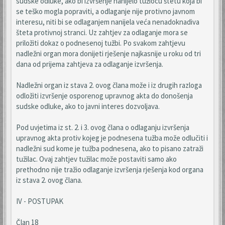
sudske odluke, ako bi izvršenje nanijelo tužiocu štetu koja bi
se teško mogla popraviti, a odlaganje nije protivno javnom
interesu, niti bi se odlaganjem nanijela veća nenadoknadiva
šteta protivnoj stranci. Uz zahtjev za odlaganje mora se
priložiti dokaz o podnesenoj tužbi. Po svakom zahtjevu
nadležni organ mora donijeti rješenje najkasnije u roku od tri
dana od prijema zahtjeva za odlaganje izvršenja.
Nadležni organ iz stava 2. ovog člana može i iz drugih razloga
odložiti izvršenje osporenog upravnog akta do donošenja
sudske odluke, ako to javni interes dozvoljava.
Pod uvjetima iz st. 2. i 3. ovog člana o odlaganju izvršenja
upravnog akta protiv kojeg je podnesena tužba može odlučiti i
nadležni sud kome je tužba podnesena, ako to pisano zatraži
tužilac. Ovaj zahtjev tužilac može postaviti samo ako
prethodno nije tražio odlaganje izvršenja rješenja kod organa
iz stava 2. ovog člana.
IV - POSTUPAK
Član 18