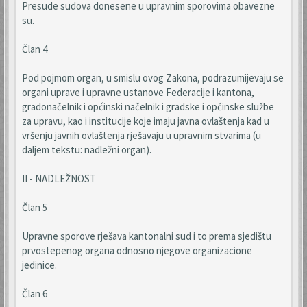
Presude sudova donesene u upravnim sporovima obavezne
su.
Član 4
Pod pojmom organ, u smislu ovog Zakona, podrazumijevaju se
organi uprave i upravne ustanove Federacije i kantona,
gradonačelnik i općinski načelnik i gradske i općinske službe
za upravu, kao i institucije koje imaju javna ovlaštenja kad u
vršenju javnih ovlaštenja rješavaju u upravnim stvarima (u
daljem tekstu: nadležni organ).
II - NADLEŽNOST
Član 5
Upravne sporove rješava kantonalni sud i to prema sjedištu
prvostepenog organa odnosno njegove organizacione
jedinice.
Član 6