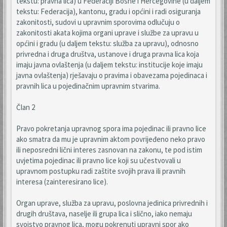
tekstu: pravna lica) u Federaciji Bosne i Hercegovine (u daljem
tekstu: Federacija), kantonu, gradu i općini i radi osiguranja
zakonitosti, sudovi u upravnim sporovima odlučuju o
zakonitosti akata kojima organi uprave i službe za upravu u
općini i gradu (u daljem tekstu: služba za upravu), odnosno
privredna i druga društva, ustanove i druga pravna lica koja
imaju javna ovlaštenja (u daljem tekstu: institucije koje imaju
javna ovlaštenja) rješavaju o pravima i obavezama pojedinaca i
pravnih lica u pojedinačnim upravnim stvarima.
Član 2
Pravo pokretanja upravnog spora ima pojedinac ili pravno lice
ako smatra da mu je upravnim aktom povrijeđeno neko pravo
ili neposredni lični interes zasnovan na zakonu, te pod istim
uvjetima pojedinac ili pravno lice koji su učestvovali u
upravnom postupku radi zaštite svojih prava ili pravnih
interesa (zainteresirano lice).
Organ uprave, služba za upravu, poslovna jedinica privrednih i
drugih društava, naselje ili grupa lica i slično, iako nemaju
svojstvo pravnog lica, mogu pokrenuti upravni spor ako