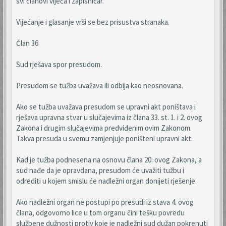
svi članovi vijeća i zapisničar.
Vijećanje i glasanje vrši se bez prisustva stranaka.
Član 36
Sud rješava spor presudom.
Presudom se tužba uvažava ili odbija kao neosnovana.
Ako se tužba uvažava presudom se upravni akt poništava i
rješava upravna stvar u slučajevima iz člana 33. st. 1. i 2. ovog
Zakona i drugim slučajevima predviđenim ovim Zakonom.
Takva presuda u svemu zamjenjuje poništeni upravni akt.
Kad je tužba podnesena na osnovu člana 20. ovog Zakona, a
sud nađe da je opravdana, presudom će uvažiti tužbu i
odrediti u kojem smislu će nadležni organ donijeti rješenje.
Ako nadležni organ ne postupi po presudi iz stava 4. ovog
člana, odgovorno lice u tom organu čini tešku povredu
službene dužnosti protiv koje je nadležni sud dužan pokrenuti