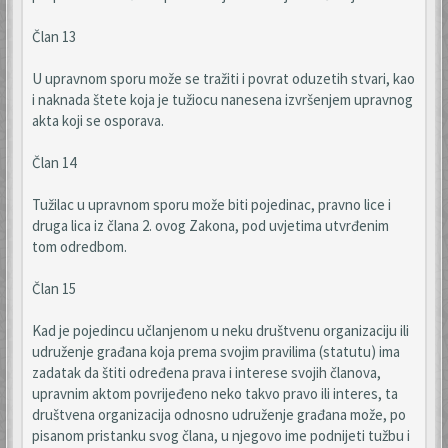
Član 13
U upravnom sporu može se tražiti i povrat oduzetih stvari, kao
i naknada štete koja je tužiocu nanesena izvršenjem upravnog
akta koji se osporava.
Član 14
Tužilac u upravnom sporu može biti pojedinac, pravno lice i
druga lica iz člana 2. ovog Zakona, pod uvjetima utvrđenim
tom odredbom.
Član 15
Kad je pojedincu učlanjenom u neku društvenu organizaciju ili
udruženje građana koja prema svojim pravilima (statutu) ima
zadatak da štiti određena prava i interese svojih članova,
upravnim aktom povrijeđeno neko takvo pravo ili interes, ta
društvena organizacija odnosno udruženje građana može, po
pisanom pristanku svog člana, u njegovo ime podnijeti tužbu i