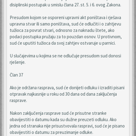
disiplinski postupak u smislu člana 27. st. 5. i 6. ovog Zakona.
Presudom kojom se osporeni upravni akt poništava i rješava
upravna stvar ili samo poništava, sud će odlučiti i o zahtjevu
tužioca za povrat stvari, odnosno za naknadu štete, ako
podaci postupka pružaju za to pouzdan osnov. U protivnom,
sud će uputiti tužioca da svoj zahtjev ostvaruje u parnici.
U slučajevima u kojima se ne odlučuje presudom sud donosi
rješenje.
Član 37
Ako je održana rasprava, sud će donijeti odluku i izraditi pisani
otpravak najkasnije u roku od 30 dana od dana zaključenja
rasprave.
Nakon zaključenja rasprave sud će prisutne stranke
obavijestiti o datumu kada su dužne preuzeti odluku. Ako
jedna od stranaka nije prisustvovala raspravi, sud će je pisano
obavijestiti o datumu za preuzimanje odluke.