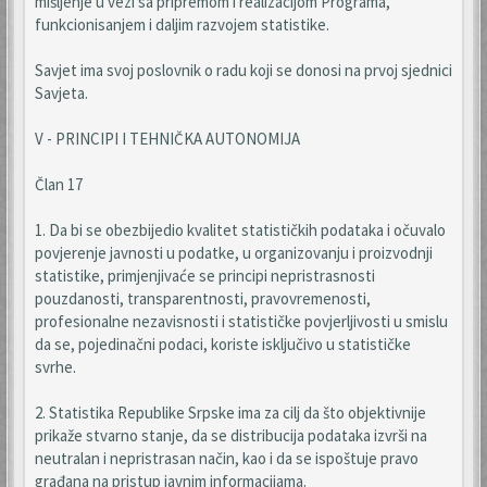
mišljenje u vezi sa pripremom i realizacijom Programa,
funkcionisanjem i daljim razvojem statistike.
Savjet ima svoj poslovnik o radu koji se donosi na prvoj sjednici
Savjeta.
V - PRINCIPI I TEHNIČKA AUTONOMIJA
Član 17
1. Da bi se obezbijedio kvalitet statističkih podataka i očuvalo
povjerenje javnosti u podatke, u organizovanju i proizvodnji
statistike, primjenjivaće se principi nepristrasnosti
pouzdanosti, transparentnosti, pravovremenosti,
profesionalne nezavisnosti i statističke povjerljivosti u smislu
da se, pojedinačni podaci, koriste isključivo u statističke
svrhe.
2. Statistika Republike Srpske ima za cilj da što objektivnije
prikaže stvarno stanje, da se distribucija podataka izvrši na
neutralan i nepristrasan način, kao i da se ispoštuje pravo
građana na pristup javnim informacijama.