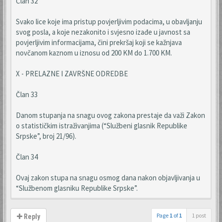
Član 32
Svako lice koje ima pristup povjerljivim podacima, u obavljanju
svog posla, a koje nezakonito i svjesno izađe u javnost sa
povjerljivim informacijama, čini prekršaj koji se kažnjava
novčanom kaznom u iznosu od 200 KM do 1.700 KM.
X - PRELAZNE I ZAVRŠNE ODREDBE
Član 33
Danom stupanja na snagu ovog zakona prestaje da važi Zakon
o statističkim istraživanjima (“Službeni glasnik Republike
Srpske”, broj 21/96).
Član 34
Ovaj zakon stupa na snagu osmog dana nakon objavljivanja u
“Službenom glasniku Republike Srpske”.
Page
1
of
1
1 post
Reply