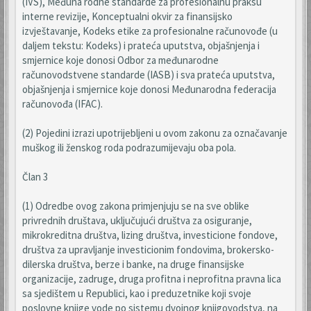
(IVS), Međuna rodne standarde za profesionalnu praksu
interne revizije, Konceptualni okvir za finansijsko
izvještavanje, Kodeks etike za profesionalne računovođe (u
daljem tekstu: Kodeks) i prateća uputstva, objašnjenja i
smjernice koje donosi Odbor za međunarodne
računovodstvene standarde (IASB) i sva prateća uputstva,
objašnjenja i smjernice koje donosi Međunarodna federacija
računovođa (IFAC).
(2) Pojedini izrazi upotrijebljeni u ovom zakonu za označavanje
muškog ili ženskog roda podrazumijevaju oba pola.
Član 3
(1) Odredbe ovog zakona primjenjuju se na sve oblike
privrednih društava, uključujući društva za osiguranje,
mikrokreditna društva, lizing društva, investicione fondove,
društva za upravljanje investicionim fondovima, brokersko-
dilerska društva, berze i banke, na druge finansijske
organizacije, zadruge, druga profitna i neprofitna pravna lica
sa sjedištem u Republici, kao i preduzetnike koji svoje
poslovne knjige vode po sistemu dvojnog knjigovodstva, na