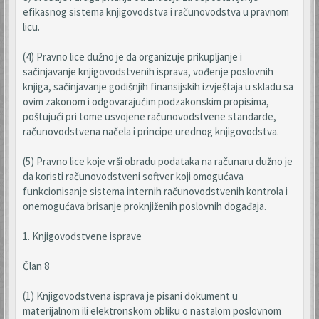
efikasnog sistema knjigovodstva i računovodstva u pravnom
licu.
(4) Pravno lice dužno je da organizuje prikupljanje i
sačinjavanje knjigovodstvenih isprava, vođenje poslovnih
knjiga, sačinjavanje godišnjih finansijskih izvještaja u skladu sa
ovim zakonom i odgovarajućim podzakonskim propisima,
poštujući pri tome usvojene računovodstvene standarde,
računovodstvena načela i principe urednog knjigovodstva.
(5) Pravno lice koje vrši obradu podataka na računaru dužno je
da koristi računovodstveni softver koji omogućava
funkcionisanje sistema internih računovodstvenih kontrola i
onemogućava brisanje proknjiženih poslovnih događaja.
1. Knjigovodstvene isprave
Član 8
(1) Knjigovodstvena isprava je pisani dokument u
materijalnom ili elektronskom obliku o nastalom poslovnom