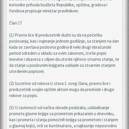
korisnike prihoda budžeta Republike, opština, gradova i
fondova propisuje ministar pravilnikom.
Član 17
(1) Pravno lice ili preduzetnik dužni su da na početku
poslovanja, kao i najmanje jednom godišnje, sa stanjem na dan
kada se završava poslovna godina ili neki drugi obračunski
period određen u skladu sa ovim zakonom, izvrše popis
imovine i obaveza s ciljem da utvrde njihovo stvarno stanje, te
da stanje u poslovnim knjigama usklade sa stvarnim stanjem
utvrđenim popisom.
(2) Izuzetno od rokova iz stava 1. ovog člana, pravno lice i
preduzetnik svojim opštim aktom mogu da predvide i druge
rokove za popis.
(3) U zavisnosti od načina obrade podataka, usklađivanje
prometa glavne knjige sa prometom prikazanim u dnevniku,
kao i prometa i stanja pomoćnih knjiga sa prometom i stanjem
u glavnoj knjizi, vrši se kontinuirano, a najkasnije neposredno