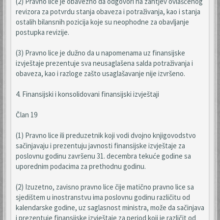
(2) Pravno lice je obavezno da odgovori na zahtjev ovlašćenog
revizora za potvrdu stanja obaveza i potraživanja, kao i stanja
ostalih bilansnih pozicija koje su neophodne za obavljanje
postupka revizije.
(3) Pravno lice je dužno da u napomenama uz finansijske
izvještaje prezentuje sva neusaglašena salda potraživanja i
obaveza, kao i razloge zašto usaglašavanje nije izvršeno.
4. Finansijski i konsolidovani finansijski izvještaji
Član 19
(1) Pravno lice ili preduzetnik koji vodi dvojno knjigovodstvo
sačinjavaju i prezentuju javnosti finansijske izvještaje za
poslovnu godinu završenu 31. decembra tekuće godine sa
uporednim podacima za prethodnu godinu.
(2) Izuzetno, zavisno pravno lice čije matično pravno lice sa
sjedištem u inostranstvu ima poslovnu godinu različitu od
kalendarske godine, uz saglasnost ministra, može da sačinjava
i prezentuje finansijske izvještaje za period koji je različit od