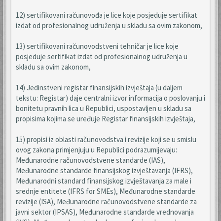
12) sertifikovani računovođa je lice koje posjeduje sertifikat
izdat od profesionalnog udruženja u skladu sa ovim zakonom,
13) sertifikovani računovodstveni tehničar je lice koje
posjeduje sertifikat izdat od profesionalnog udruženja u
skladu sa ovim zakonom,
14) Jedinstveni registar finansijskih izvještaja (u daljem
tekstu: Registar) daje centralni izvor informacija o poslovanju i
bonitetu pravnih lica u Republici, uspostavljen u skladu sa
propisima kojima se uređuje Registar finansijskih izvještaja,
15) propisi iz oblasti računovodstva i revizije koji se u smislu
ovog zakona primjenjuju u Republici podrazumijevaju:
Međunarodne računovodstvene standarde (IAS),
Međunarodne standarde finansijskog izvještavanja (IFRS),
Međunarodni standard finansijskog izvještavanja za male i
srednje entitete (IFRS for SMEs), Međunarodne standarde
revizije (ISA), Međunarodne računovodstvene standarde za
javni sektor (IPSAS), Međunarodne standarde vrednovanja