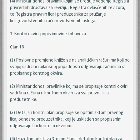
(4) Ministar donosi pravilnik kojim se uređuje vođenje Registra
privrednih društava za reviziju, Registra ovlašćenih revizora,
te Registra pravnih lica i preduzetnika za pružanje
knjigovodstvenih i računovodstvenih usluga.
3. Kontni okvir i popis imovine i obaveza
Član 16
(1) Poslovne promjene knjiže se na analitičkim računima koji po
svojoj sadržini i bilansnoj pripadnosti odgovaraju računima iz
propisanog kontnog okvira.
(2) Ministar donosi pravilnike kojima se propisuje kontni okvir i
sadržina računa u kontnom okviru za sva pravna lica i
preduzetnike.
(3) Detaljan kontni plan propisuje se opštim aktom pravnog
lica, odnosno preduzetnika, koji je usklađen sa propisanim
odgovarajućim kontnim okvirom.
(4) Izuzetno od stava 3. ovog člana, detaljan kontni plan za