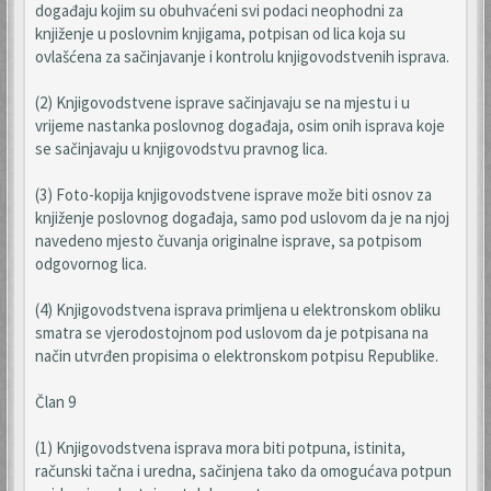
događaju kojim su obuhvaćeni svi podaci neophodni za
knjiženje u poslovnim knjigama, potpisan od lica koja su
ovlašćena za sačinjavanje i kontrolu knjigovodstvenih isprava.
(2) Knjigovodstvene isprave sačinjavaju se na mjestu i u
vrijeme nastanka poslovnog događaja, osim onih isprava koje
se sačinjavaju u knjigovodstvu pravnog lica.
(3) Foto-kopija knjigovodstvene isprave može biti osnov za
knjiženje poslovnog događaja, samo pod uslovom da je na njoj
navedeno mjesto čuvanja originalne isprave, sa potpisom
odgovornog lica.
(4) Knjigovodstvena isprava primljena u elektronskom obliku
smatra se vjerodostojnom pod uslovom da je potpisana na
način utvrđen propisima o elektronskom potpisu Republike.
Član 9
(1) Knjigovodstvena isprava mora biti potpuna, istinita,
računski tačna i uredna, sačinjena tako da omogućava potpun