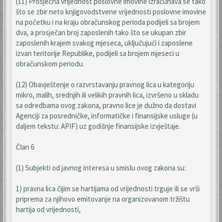
(11) Prosječna vrijednost poslovne imovine izračunava se tako
što se zbir neto knjigovodstvene vrijednosti poslovne imovine
na početku i na kraju obračunskog perioda podijeli sa brojem
dva, a prosječan broj zaposlenih tako što se ukupan zbir
zaposlenih krajem svakog mjeseca, uključujući i zaposlene
izvan teritorije Republike, podijeli sa brojem mjeseci u
obračunskom periodu.
(12) Obavještenje o razvrstavanju pravnog lica u kategoriju
mikro, malih, srednjih ili velikih pravnih lica, izvršeno u skladu
sa odredbama ovog zakona, pravno lice je dužno da dostavi
Agenciji za posredničke, informatičke i finansijske usluge (u
daljem tekstu: APIF) uz godišnje finansijske izvještaje.
Član 6
(1) Subjekti od javnog interesa u smislu ovog zakona su:
1) pravna lica čijim se hartijama od vrijednosti trguje ili se vrši
priprema za njihovo emitovanje na organizovanom tržištu
hartija od vrijednosti,