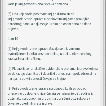
kada je knjigovodstvena isprava primljena.
(6) Lica koja vode poslovne knjige dužna su da
knjigovodstvene isprave u poslovnim knjigama proknjiže
narednog dana, a najkasnije u roku od osam dana od dana
prijema.
Član 10
(1) Knjigovodstvene isprave čuvaju se u izvornom
materijalnom i elektronskom obliku, u obliku elektronskog
zapisa ili na mikrofilmu.
(2) Platne liste i analitičke evidencije o platama, isprave kojima
se dokazuju vlasništvo i vlasnički odnosi na nepokretnostima i
hartijama od vrijednosti čuvaju se trajno.
(3) Knjigovodstvene isprave na osnovu kojih su podaci
uneseni u poslovne knjige čuvaju se najmanje pet godina ili
duže, ako su posebnim propisima određeni duži rokovi za
čuvanje pojedinih vrsta isprava.