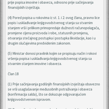
prije popisa imovine i obaveza, odnosno prije sačinjavanja
finansijskih izvještaja.
(4) Pored popisa u rokovima iz st. 1. i 2. ovog člana, pravno lice
popis i usklađivanje knjigovodstvenog stanja sa stvarnim
stanjem vrši i prilikom primopredaje dužnosti računopolagača,
promjene cijena proizvoda i robe, statusnih promjena,
otvaranja stečajnog postupka i postupka likvidacije, kao i u
drugim slučajevima predviđenim zakonom.
(5) Ministar donosi pravilnik kojim se propisuju način i rokovi
vršenja popisa i usklađivanja knjigovodstvenog stanja sa
stvarnim stanjem imovine i obaveza.
Član 18
(1) Prije sačinjavanja godišnjih finansijskih izvještaja obavezno
se vrši usaglašavanje međusobnih potraživanja i obaveza
(konfirmacija salda), što se dokazuje odgovarajućom
knjigovodstvenom ispravom.