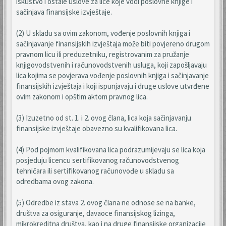
iskustvo i ostale uslove za lice koje vodi poslovne knjige i
sačinjava finansijske izvještaje.
(2) U skladu sa ovim zakonom, vođenje poslovnih knjiga i
sačinjavanje finansijskih izvještaja može biti povjereno drugom
pravnom licu ili preduzetniku, registrovanim za pružanje
knjigovodstvenih i računovodstvenih usluga, koji zapošljavaju
lica kojima se povjerava vođenje poslovnih knjiga i sačinjavanje
finansijskih izvještaja i koji ispunjavaju i druge uslove utvrđene
ovim zakonom i opštim aktom pravnog lica.
(3) Izuzetno od st. 1. i 2. ovog člana, lica koja sačinjavanju
finansijske izvještaje obavezno su kvalifikovana lica.
(4) Pod pojmom kvalifikovana lica podrazumijevaju se lica koja
posjeduju licencu sertifikovanog računovodstvenog
tehničara ili sertifikovanog računovođe u skladu sa
odredbama ovog zakona.
(5) Odredbe iz stava 2. ovog člana ne odnose se na banke,
društva za osiguranje, davaoce finansijskog lizinga,
mikrokreditna društva, kao i na druge finansijske organizacije