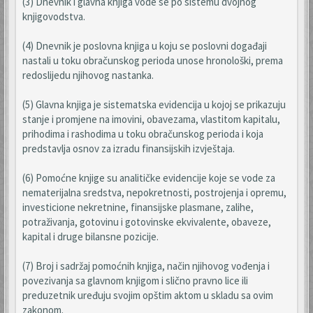
(3) Dnevnik i glavna knjiga vode se po sistemu dvojnog
knjigovodstva.
(4) Dnevnik je poslovna knjiga u koju se poslovni događaji
nastali u toku obračunskog perioda unose hronološki, prema
redoslijedu njihovog nastanka.
(5) Glavna knjiga je sistematska evidencija u kojoj se prikazuju
stanje i promjene na imovini, obavezama, vlastitom kapitalu,
prihodima i rashodima u toku obračunskog perioda i koja
predstavlja osnov za izradu finansijskih izvještaja.
(6) Pomoćne knjige su analitičke evidencije koje se vode za
nematerijalna sredstva, nepokretnosti, postrojenja i opremu,
investicione nekretnine, finansijske plasmane, zalihe,
potraživanja, gotovinu i gotovinske ekvivalente, obaveze,
kapital i druge bilansne pozicije.
(7) Broj i sadržaj pomoćnih knjiga, način njihovog vođenja i
povezivanja sa glavnom knjigom i slično pravno lice ili
preduzetnik uređuju svojim opštim aktom u skladu sa ovim
zakonom.