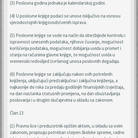
(3) Poslovna godina jednaka je kalendarskoj godini.
(4) U poslovne knjige podaci se unose isključivo na osnovu
vjerodostojnih knjigovodstvenih isprava.
(5) Poslovne knjige se vode na način da obezbijede kontrolu i
ispravnost unesenih podataka, njihovo čuvanje, mogućnost
korišćenja podataka, mogućnost dobijanja uvida u promet i
stanja na računima glavne knjige, te mogućnost uvida u
vremenski redoslijed izvršenog unosa poslovnih događaja.
(6) Poslovne knjige se zaključuju nakon svih potrebnih
knjiženja, uključujući predzaključna i zaključna knjiženja, a
najkasnije do roka za predaju godišnjih finansijskih izvještaja,
na dan nastanka statusnih promjena, na dan obustavljanja
poslovanja i u drugim slučajevima u skladu sa zakonom.
Član 13
(1) Pravno lice i preduzetnik opštim aktom, u skladu sa ovim
zakonom, propisuju potreban stepen školske spreme, radno