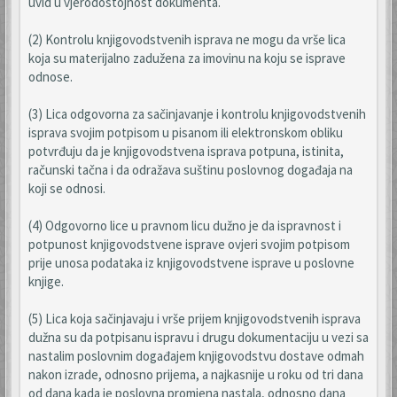
uvid u vjerodostojnost dokumenta.
(2) Kontrolu knjigovodstvenih isprava ne mogu da vrše lica
koja su materijalno zadužena za imovinu na koju se isprave
odnose.
(3) Lica odgovorna za sačinjavanje i kontrolu knjigovodstvenih
isprava svojim potpisom u pisanom ili elektronskom obliku
potvrđuju da je knjigovodstvena isprava potpuna, istinita,
računski tačna i da odražava suštinu poslovnog događaja na
koji se odnosi.
(4) Odgovorno lice u pravnom licu dužno je da ispravnost i
potpunost knjigovodstvene isprave ovjeri svojim potpisom
prije unosa podataka iz knjigovodstvene isprave u poslovne
knjige.
(5) Lica koja sačinjavaju i vrše prijem knjigovodstvenih isprava
dužna su da potpisanu ispravu i drugu dokumentaciju u vezi sa
nastalim poslovnim događajem knjigovodstvu dostave odmah
nakon izrade, odnosno prijema, a najkasnije u roku od tri dana
od dana kada je poslovna promjena nastala, odnosno dana