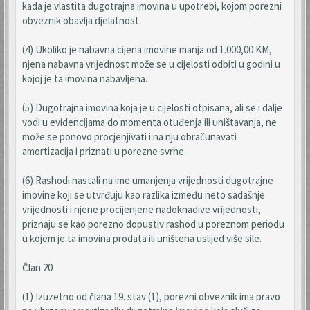
kada je vlastita dugotrajna imovina u upotrebi, kojom porezni
obveznik obavlja djelatnost.
(4) Ukoliko je nabavna cijena imovine manja od 1.000,00 KM,
njena nabavna vrijednost može se u cijelosti odbiti u godini u
kojoj je ta imovina nabavljena.
(5) Dugotrajna imovina koja je u cijelosti otpisana, ali se i dalje
vodi u evidencijama do momenta otuđenja ili uništavanja, ne
može se ponovo procjenjivati i na nju obračunavati
amortizacija i priznati u porezne svrhe.
(6) Rashodi nastali na ime umanjenja vrijednosti dugotrajne
imovine koji se utvrđuju kao razlika između neto sadašnje
vrijednosti i njene procijenjene nadoknadive vrijednosti,
priznaju se kao porezno dopustiv rashod u poreznom periodu
u kojem je ta imovina prodata ili uništena uslijed više sile.
Član 20
(1) Izuzetno od člana 19. stav (1), porezni obveznik ima pravo