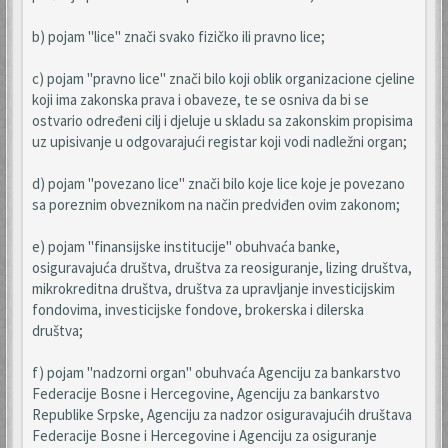
b) pojam "lice" znači svako fizičko ili pravno lice;
c) pojam "pravno lice" znači bilo koji oblik organizacione cjeline
koji ima zakonska prava i obaveze, te se osniva da bi se
ostvario određeni cilj i djeluje u skladu sa zakonskim propisima
uz upisivanje u odgovarajući registar koji vodi nadležni organ;
d) pojam "povezano lice" znači bilo koje lice koje je povezano
sa poreznim obveznikom na način predviđen ovim zakonom;
e) pojam "finansijske institucije" obuhvaća banke,
osiguravajuća društva, društva za reosiguranje, lizing društva,
mikrokreditna društva, društva za upravljanje investicijskim
fondovima, investicijske fondove, brokerska i dilerska
društva;
f) pojam "nadzorni organ" obuhvaća Agenciju za bankarstvo
Federacije Bosne i Hercegovine, Agenciju za bankarstvo
Republike Srpske, Agenciju za nadzor osiguravajućih društava
Federacije Bosne i Hercegovine i Agenciju za osiguranje