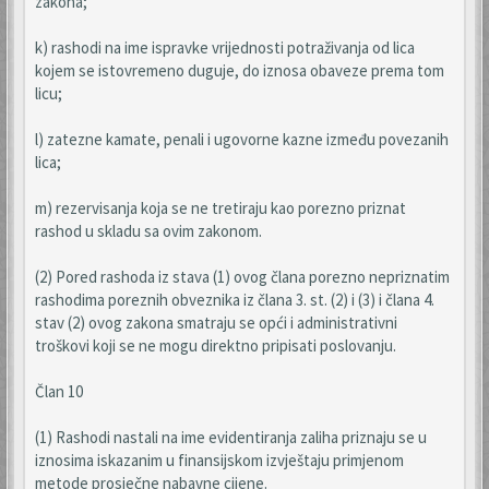
zakona;
k) rashodi na ime ispravke vrijednosti potraživanja od lica
kojem se istovremeno duguje, do iznosa obaveze prema tom
licu;
l) zatezne kamate, penali i ugovorne kazne između povezanih
lica;
m) rezervisanja koja se ne tretiraju kao porezno priznat
rashod u skladu sa ovim zakonom.
(2) Pored rashoda iz stava (1) ovog člana porezno nepriznatim
rashodima poreznih obveznika iz člana 3. st. (2) i (3) i člana 4.
stav (2) ovog zakona smatraju se opći i administrativni
troškovi koji se ne mogu direktno pripisati poslovanju.
Član 10
(1) Rashodi nastali na ime evidentiranja zaliha priznaju se u
iznosima iskazanim u finansijskom izvještaju primjenom
metode prosječne nabavne cijene.