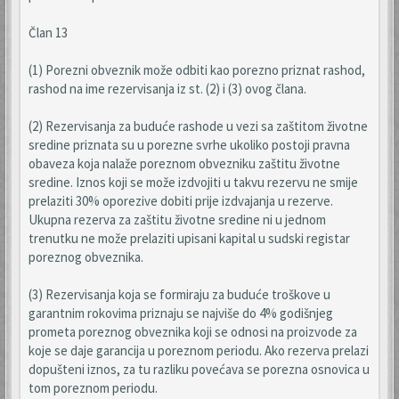
Član 13
(1) Porezni obveznik može odbiti kao porezno priznat rashod,
rashod na ime rezervisanja iz st. (2) i (3) ovog člana.
(2) Rezervisanja za buduće rashode u vezi sa zaštitom životne
sredine priznata su u porezne svrhe ukoliko postoji pravna
obaveza koja nalaže poreznom obvezniku zaštitu životne
sredine. Iznos koji se može izdvojiti u takvu rezervu ne smije
prelaziti 30% oporezive dobiti prije izdvajanja u rezerve.
Ukupna rezerva za zaštitu životne sredine ni u jednom
trenutku ne može prelaziti upisani kapital u sudski registar
poreznog obveznika.
(3) Rezervisanja koja se formiraju za buduće troškove u
garantnim rokovima priznaju se najviše do 4% godišnjeg
prometa poreznog obveznika koji se odnosi na proizvode za
koje se daje garancija u poreznom periodu. Ako rezerva prelazi
dopušteni iznos, za tu razliku povećava se porezna osnovica u
tom poreznom periodu.