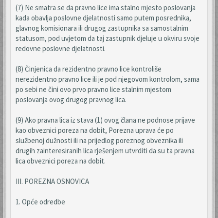
(7) Ne smatra se da pravno lice ima stalno mjesto poslovanja
kada obavlja poslovne djelatnosti samo putem posrednika,
glavnog komisionara ili drugog zastupnika sa samostalnim
statusom, pod uvjetom da taj zastupnik djeluje u okviru svoje
redovne poslovne djelatnosti.
(8) Činjenica da rezidentno pravno lice kontroliše
nerezidentno pravno lice ili je pod njegovom kontrolom, sama
po sebi ne čini ovo prvo pravno lice stalnim mjestom
poslovanja ovog drugog pravnog lica.
(9) Ako pravna lica iz stava (1) ovog člana ne podnose prijave
kao obveznici poreza na dobit, Porezna uprava će po
službenoj dužnosti ili na prijedlog poreznog obveznika ili
drugih zainteresiranih lica rješenjem utvrditi da su ta pravna
lica obveznici poreza na dobit.
III. POREZNA OSNOVICA
1. Opće odredbe