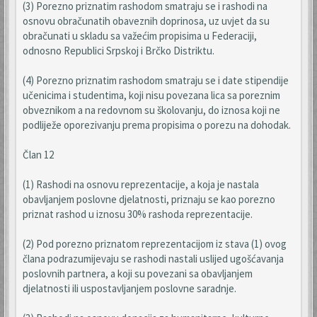
(3) Porezno priznatim rashodom smatraju se i rashodi na
osnovu obračunatih obaveznih doprinosa, uz uvjet da su
obračunati u skladu sa važećim propisima u Federaciji,
odnosno Republici Srpskoj i Brčko Distriktu.
(4) Porezno priznatim rashodom smatraju se i date stipendije
učenicima i studentima, koji nisu povezana lica sa poreznim
obveznikom a na redovnom su školovanju, do iznosa koji ne
podliježe oporezivanju prema propisima o porezu na dohodak.
Član 12
(1) Rashodi na osnovu reprezentacije, a koja je nastala
obavljanjem poslovne djelatnosti, priznaju se kao porezno
priznat rashod u iznosu 30% rashoda reprezentacije.
(2) Pod porezno priznatom reprezentacijom iz stava (1) ovog
člana podrazumijevaju se rashodi nastali uslijed ugošćavanja
poslovnih partnera, a koji su povezani sa obavljanjem
djelatnosti ili uspostavljanjem poslovne saradnje.