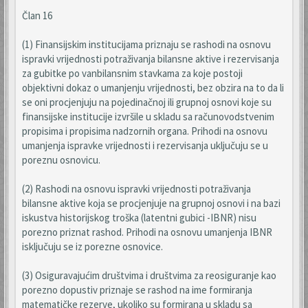
Član 16
(1) Finansijskim institucijama priznaju se rashodi na osnovu
ispravki vrijednosti potraživanja bilansne aktive i rezervisanja
za gubitke po vanbilansnim stavkama za koje postoji
objektivni dokaz o umanjenju vrijednosti, bez obzira na to da li
se oni procjenjuju na pojedinačnoj ili grupnoj osnovi koje su
finansijske institucije izvršile u skladu sa računovodstvenim
propisima i propisima nadzornih organa. Prihodi na osnovu
umanjenja ispravke vrijednosti i rezervisanja uključuju se u
poreznu osnovicu.
(2) Rashodi na osnovu ispravki vrijednosti potraživanja
bilansne aktive koja se procjenjuje na grupnoj osnovi i na bazi
iskustva historijskog troška (latentni gubici -IBNR) nisu
porezno priznat rashod. Prihodi na osnovu umanjenja IBNR
isključuju se iz porezne osnovice.
(3) Osiguravajućim društvima i društvima za reosiguranje kao
porezno dopustiv priznaje se rashod na ime formiranja
matematičke rezerve, ukoliko su formirana u skladu sa