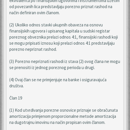
ekvivalenta po finansijskim ugovorima i instrumentima uzetim
od povezanih lica predstavljaju porezno priznat rashod na
način definiran ovim članom.
(2) Ukoliko odnos stavki ukupnih obaveza na osnovu
finansijskih ugovora i upisanog kapitala u sudski registar
poreznog obveznika prelazi odnos 4:1, finansijski rashodi koji
se mogu pripisati iznosu koji prelazi odnos 4:1 predstavljaju
porezno nepriznat rashod.
(3) Porezno nepriznati rashodi iz stava (2) ovog člana ne mogu
se prenositi iz jednog poreznog perioda u drugi.
(4) Ovaj član se ne primjenjuje na banke i osiguravajuća
društva.
Član 19
(1) Kod utvrđivanja porezne osnovice priznaje se obračunata
amortizacija primjenom proporcionalne metode amortizacija
na dugotrajnu imovinu na način propisan ovim članom.