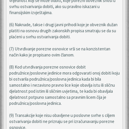
vrijednost koji se može odbiti, koje porezni obveznik snosi u
svrhu ostvarivanja dobiti, ako su pravilno iskazani u
finansijskim izvještajima.
(6) Naknade, takse i drugi javni prihodi koje je obveznik dužan
platiti na osnovu drugih zakonskih propisa smatraju se da su
plaćeni u svrhu ostvarivanja dobiti.
(7) Utvrđivanje porezne osnovice vrši se na konzistentan
način kako je propisano ovim članom.
(8) Kod utvrđivanja porezne osnovice dobit
podružnice/poslovne jedinice mora odgovarati onoj dobiti koju
bi ostvarila podružnica/poslovna jedinica kada bi bila
samostalno i nezavisno pravno lice koje obavlja istu ili sličnu
djelatnost pod istim ili sličnim uvjetima, te kada bi obavljala
djelatnost potpuno samostalno sa pravnim licem čija je
podružnica/poslovna jedinica.
(9) Transakcije koje nisu obavljene u poslovne svrhe s ciljem
ostvarivanja dobiti ne priznaju se pri izračunavanju porezne
osnovice.