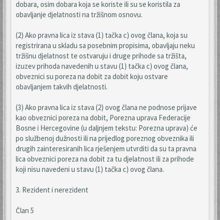
dobara, osim dobara koja se koriste ili su se koristila za
obavljanje djelatnosti na tržišnom osnovu.
(2) Ako pravna lica iz stava (1) tačka c) ovog člana, koja su
registrirana u skladu sa posebnim propisima, obavljaju neku
tržišnu djelatnost te ostvaruju i druge prihode sa tržišta,
izuzev prihoda navedenih u stavu (1) tačka c) ovog člana,
obveznici su poreza na dobit za dobit koju ostvare
obavljanjem takvih djelatnosti.
(3) Ako pravna lica iz stava (2) ovog člana ne podnose prijave
kao obveznici poreza na dobit, Porezna uprava Federacije
Bosne i Hercegovine (u daljnjem tekstu: Porezna uprava) će
po službenoj dužnosti ili na prijedlog poreznog obveznika ili
drugih zainteresiranih lica rješenjem utvrditi da su ta pravna
lica obveznici poreza na dobit za tu djelatnost ili za prihode
koji nisu navedeni u stavu (1) tačka c) ovog člana.
3. Rezident i nerezident
Član 5