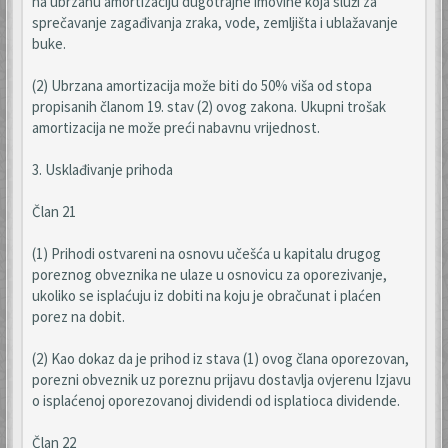
na ubrzanu amortizaciju dugotrajne imovine koja služi za
sprečavanje zagađivanja zraka, vode, zemljišta i ublažavanje
buke.
(2) Ubrzana amortizacija može biti do 50% viša od stopa
propisanih članom 19. stav (2) ovog zakona. Ukupni trošak
amortizacija ne može preći nabavnu vrijednost.
3. Usklađivanje prihoda
Član 21
(1) Prihodi ostvareni na osnovu učešća u kapitalu drugog
poreznog obveznika ne ulaze u osnovicu za oporezivanje,
ukoliko se isplaćuju iz dobiti na koju je obračunat i plaćen
porez na dobit.
(2) Kao dokaz da je prihod iz stava (1) ovog člana oporezovan,
porezni obveznik uz poreznu prijavu dostavlja ovjerenu Izjavu
o isplaćenoj oporezovanoj dividendi od isplatioca dividende.
Član 22