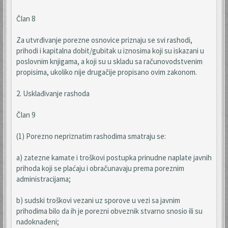
Član 8
Za utvrđivanje porezne osnovice priznaju se svi rashodi,
prihodi i kapitalna dobit/gubitak u iznosima koji su iskazani u
poslovnim knjigama, a koji su u skladu sa računovodstvenim
propisima, ukoliko nije drugačije propisano ovim zakonom.
2. Usklađivanje rashoda
Član 9
(1) Porezno nepriznatim rashodima smatraju se:
a) zatezne kamate i troškovi postupka prinudne naplate javnih
prihoda koji se plaćaju i obračunavaju prema poreznim
administracijama;
b) sudski troškovi vezani uz sporove u vezi sa javnim
prihodima bilo da ih je porezni obveznik stvarno snosio ili su
nadoknađeni;