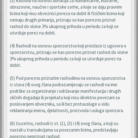
(3) Rashodi na osnovu donacija za humanitarne, kulturne,
obrazovne, naučne i sportske svrhe, a koje se daju pravnim
licima koji nisu obveznici poreza na dobit ili fizičkim licima koji
nemaju drugih primanja, priznaju se kao porezno priznat
rashod do visine 3% ukupnog prihoda u periodu za koji se
utvrđuje porez na dobit.
(4) Rashodi na osnovu sponzorstva koji proizlaze iz ugovora o
sponzorstvu, priznaju se kao porezno priznat rashod do visine
3% ukupnog prihoda u periodu za koji se utvrđuje porez na
dobit.
(5) Pod porezno priznatim rashodima na osnovu sponzorstva
iz stava (4) ovog člana podrazumijevaju se rashodi na ime
podrške za organiziranje i održavanje manifestacija i drugih
sličnih događaja ili projekata koji nisu direktno povezani sa
poslovanjem obveznika, sa ili bez protuusluge u vidu
reklamiranja imena, djelatnosti, proizvoda i usluga sponzora.
(6) Izuzetno, rashodi iz st. (1), (3) i (4) ovog člana, a koji su
nastali u transakcijama sa povezanim licima, predstavljaju
porezno nepriznat rashod.