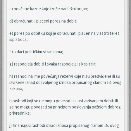
c) novčane kazne koje izriče nadležni organ;
d) obračunati i plaćeni porez na dobit;
e) porez po odbitku koji je obračunat i plaćen na vlastiti teret
isplatioca;
f) izdaci političkim strankama;
g) raspodjela dobiti i svaka raspodjela iz kapitala;
h) rashodi na ime povećanja rezervi koje nisu predviđene ili su
izvršene iznad dozvoljenog iznosa propisanog članom 13. ovog
zakona;
i) rashodi koji se ne mogu povezati sa ostvarivanjem dobiti ili
se ne mogu povezati sa principom poslovanja pažnjom dobrog
privrednika;
j) finansijski rashodi iznad iznosa propisanog članom 18. ovog