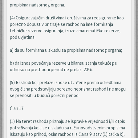
propisima nadzornog organa.
(4) Osiguravajućim društvima i društvima za reosiguranje kao
porezno dopustiv priznaje se rashod na ime formiranja
tehničke rezerve osiguranja, izuzev matematičke rezerve,
pod uvjetima:
a) da su formirana u skladu sa propisima nadzornog organa;
b) da iznos povećanja rezerve u bilansu stanja tekućeg u
odnosu na prethodni period ne prelazi 20%.
(5) Rashodi koji prelaze iznose utvrđene prema odredbama
ovog člana predstavljaju porezno nepriznat rashod i ne mogu
se prenositi u budući porezni period.
Član 17
(1) Na teret rashoda priznaju se ispravke vrijednosti i/ili otpis
potraživanja koja se u skladu sa računovodstvenim propisima
iskazuju kao prihod, osim rashoda iz člana 9. stav (1) tačka k),