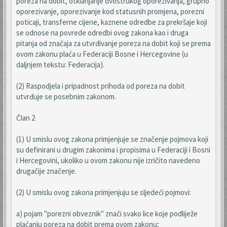
poreza na dobit, otklanjanje dvostrukog oporezivanja, grupno
oporezivanje, oporezivanje kod statusnih promjena, porezni
poticaji, transferne cijene, kaznene odredbe za prekršaje koji
se odnose na povrede odredbi ovog zakona kao i druga
pitanja od značaja za utvrđivanje poreza na dobit koji se prema
ovom zakonu plaća u Federaciji Bosne i Hercegovine (u
daljnjem tekstu: Federacija).
(2) Raspodjela i pripadnost prihoda od poreza na dobit
utvrđuje se posebnim zakonom.
Član 2
(1) U smislu ovog zakona primjenjuje se značenje pojmova koji
su definirani u drugim zakonima i propisima u Federaciji i Bosni
i Hercegovini, ukoliko u ovom zakonu nije izričito navedeno
drugačije značenje.
(2) U smislu ovog zakona primjenjuju se sljedeći pojmovi:
a) pojam "porezni obveznik" znači svako lice koje podliježe
plaćanju poreza na dobit prema ovom zakonu;