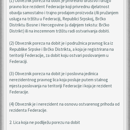
(1) Obveznik poreza na dobit je privredno društvo i drugo
pravno lice rezident Federacije koji privrednu djelatnost
obavlja samostalno i trajno prodajom proizvoda i/ili pružanjem
usluga na tržištu u Federaciji, Republici Srpskoj, Brčko
Distriktu Bosne i Hercegovine (u daljnjem tekstu: Brčko
Distrikt) ili na inozemnom tržištu radi ostvarivanja dobiti.
(2) Obveznik poreza na dobit je i podružnica pravnog lica iz
Republike Srpske i Brčko Distrikta, a koja je registrirana na
teritoriji Federacije, za dobit koju ostvari poslovanjem u
Federaciji.
(3) Obveznik poreza na dobit je i poslovna jedinica
nerezidentnog pravnog lica koja posluje putem stalnog
mjesta poslovanja na teritoriji Federacije i koja je rezident
Federacije.
(4) Obveznik je i nerezident na osnovu ostvarenog prihoda od
rezidenta Federacije.
2. Lica koja ne podliježu porezu na dobit