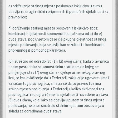
e) održavanje stalnog mjesta poslovanja isključivo u svrhu
obavljanja drugih sličnih pripremnih ili pomoćnih djelatnosti za
pravno lice;
f) održavanje stalnog mjesta poslovanja isključivo zbog
kombinacije djelatnosti spomenutih u tačkama od a) do e)
ovog stava, pod uvjetom da je cjelokupna djelatnost stalnog
mjesta poslovanja, koja se javlja kao rezultat te kombinacije,
pripremnog ili pomoćnog karaktera.
(6) Izuzetno od odredbi st. (1) i (2) ovog člana, kada pravna lica
- osim posrednika sa samostalnim statusom na kojeg se
primjenjuje stav (7) ovog člana - djeluje uime nekog pravnog
lica, te ima ovlaštenje da u Federaciji zaključuje ugovore uime i
za račun tog pravnog lica, smatra se da to pravno lice ima
stalno mjesto poslovanja u Federaciji ukoliko aktivnosti tog
pravnog lica nisu ograničene na djelatnosti navedene u stavu
(5) ovog člana, koje, iako se obavljaju putem stalnog mjesta
poslovanja, ne bi se smatralo stalnim mjestom poslovanja u
skladu sa odredbama ovog stava.