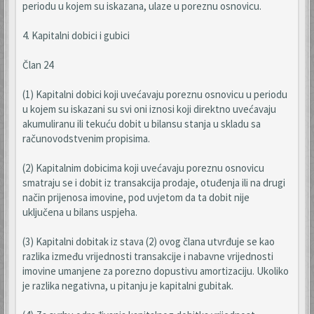
periodu u kojem su iskazana, ulaze u poreznu osnovicu.
4. Kapitalni dobici i gubici
Član 24
(1) Kapitalni dobici koji uvećavaju poreznu osnovicu u periodu
u kojem su iskazani su svi oni iznosi koji direktno uvećavaju
akumuliranu ili tekuću dobit u bilansu stanja u skladu sa
računovodstvenim propisima.
(2) Kapitalnim dobicima koji uvećavaju poreznu osnovicu
smatraju se i dobit iz transakcija prodaje, otuđenja ili na drugi
način prijenosa imovine, pod uvjetom da ta dobit nije
uključena u bilans uspjeha.
(3) Kapitalni dobitak iz stava (2) ovog člana utvrđuje se kao
razlika između vrijednosti transakcije i nabavne vrijednosti
imovine umanjene za porezno dopustivu amortizaciju. Ukoliko
je razlika negativna, u pitanju je kapitalni gubitak.