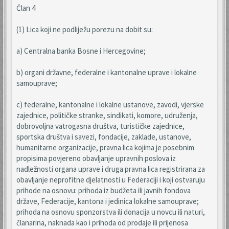
Član 4
(1) Lica koji ne podliježu porezu na dobit su:
a) Centralna banka Bosne i Hercegovine;
b) organi državne, federalne i kantonalne uprave i lokalne
samouprave;
c) federalne, kantonalne i lokalne ustanove, zavodi, vjerske
zajednice, političke stranke, sindikati, komore, udruženja,
dobrovoljna vatrogasna društva, turističke zajednice,
sportska društva i savezi, fondacije, zaklade, ustanove,
humanitarne organizacije, pravna lica kojima je posebnim
propisima povjereno obavljanje upravnih poslova iz
nadležnosti organa uprave i druga pravna lica registrirana za
obavljanje neprofitne djelatnosti u Federaciji i koji ostvaruju
prihode na osnovu: prihoda iz budžeta ili javnih fondova
države, Federacije, kantona i jedinica lokalne samouprave;
prihoda na osnovu sponzorstva ili donacija u novcu ili naturi,
članarina, naknada kao i prihoda od prodaje ili prijenosa