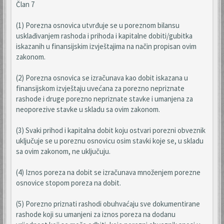
Član 7
(1) Porezna osnovica utvrđuje se u poreznom bilansu
usklađivanjem rashoda i prihoda i kapitalne dobiti/gubitka
iskazanih u finansijskim izvještajima na način propisan ovim
zakonom.
(2) Porezna osnovica se izračunava kao dobit iskazana u
finansijskom izvještaju uvećana za porezno nepriznate
rashode i druge porezno nepriznate stavke i umanjena za
neoporezive stavke u skladu sa ovim zakonom.
(3) Svaki prihod i kapitalna dobit koju ostvari porezni obveznik
uključuje se u poreznu osnovicu osim stavki koje se, u skladu
sa ovim zakonom, ne uključuju.
(4) Iznos poreza na dobit se izračunava množenjem porezne
osnovice stopom poreza na dobit.
(5) Porezno priznati rashodi obuhvaćaju sve dokumentirane
rashode koji su umanjeni za iznos poreza na dodanu