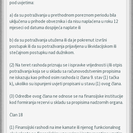
pod uvjetima:
a) da su potraživanja u prethodnom poreznom periodu bila
uključena u prihode obveznika i da nisu naplaćena u roku 12
mjeseci od datuma dospijeća naplate ili
b) da su potraživanja utužena ili da je pokrenut izvršni
postupak ili da su potraživanja prijavljena u likvidacijskom ili
stečajnom postupku nad dužnikom.
(2) Na teret rashoda priznaju se i ispravke vrijednosti i/ili otpis
potraživanja koja se u skladu sa računovodstvenim propisima
ne iskazuju kao prihod osim rashoda iz člana 9. stav (1) tačka
k), ukoliko su ispunjeni uvjeti propisani u stavu (1) ovog člana.
(3) Odredbe ovog člana ne odnose se na finansijske institucije
kod formiranja rezervi u skladu sa propisima nadzornih organa.
Član 18
(1) Finansijski rashodi na ime kamate ili njenog funkcionalnog