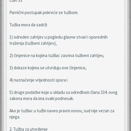
Član 53
Parnični postupak pokreće se tužbom.
Tužba mora da sadrži:
1) određen zahtjev u pogledu glavne stvari i sporednih
traženja (tužbeni zahtjev),
2) činjenice na kojima tužilac zasniva tužbeni zahtjev,
3) dokaze kojima se utvrđuju ove činjenice,
4) naznačenje vrijednosti spora i
5) druge podatke koje u skladu sa odredbom člana 334. ovog
zakona mora da ima svaki podnesak.
Ako je tužilac u tužbi naveo pravni osnov, sud nije vezan za
njega.
2. Tužba za utvrđenje