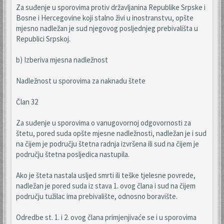
Za suđenje u sporovima protiv državljanina Republike Srpske i
Bosne i Hercegovine koji stalno živi u inostranstvu, opšte
mjesno nadležan je sud njegovog posljednjeg prebivališta u
Republici Srpskoj.
b) Izberiva mjesna nadležnost
Nadležnost u sporovima za naknadu štete
Član 32
Za suđenje u sporovima o vanugovornoj odgovornosti za
štetu, pored suda opšte mjesne nadležnosti, nadležan je i sud
na čijem je području štetna radnja izvršena ili sud na čijem je
području štetna posljedica nastupila.
Ako je šteta nastala usljed smrti ili teške tjelesne povrede,
nadležan je pored suda iz stava 1. ovog člana i sud na čijem
području tužilac ima prebivalište, odnosno boravište.
Odredbe st. 1. i 2. ovog člana primjenjivaće se i u sporovima