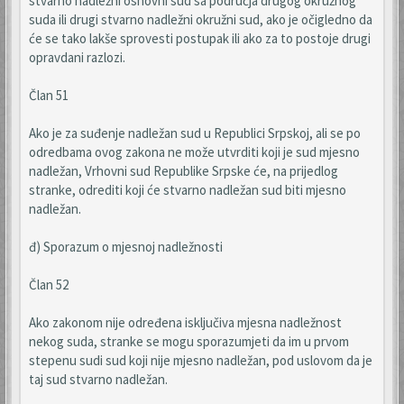
stvarno nadležni osnovni sud sa područja drugog okružnog
suda ili drugi stvarno nadležni okružni sud, ako je očigledno da
će se tako lakše sprovesti postupak ili ako za to postoje drugi
opravdani razlozi.
Član 51
Ako je za suđenje nadležan sud u Republici Srpskoj, ali se po
odredbama ovog zakona ne može utvrditi koji je sud mjesno
nadležan, Vrhovni sud Republike Srpske će, na prijedlog
stranke, odrediti koji će stvarno nadležan sud biti mjesno
nadležan.
đ) Sporazum o mjesnoj nadležnosti
Član 52
Ako zakonom nije određena isključiva mjesna nadležnost
nekog suda, stranke se mogu sporazumjeti da im u prvom
stepenu sudi sud koji nije mjesno nadležan, pod uslovom da je
taj sud stvarno nadležan.