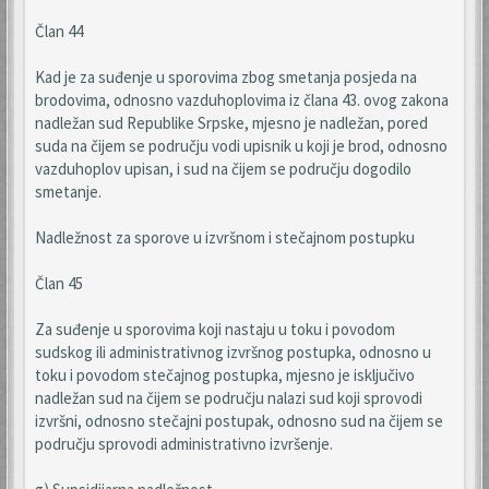
Član 44
Kad je za suđenje u sporovima zbog smetanja posjeda na
brodovima, odnosno vazduhoplovima iz člana 43. ovog zakona
nadležan sud Republike Srpske, mjesno je nadležan, pored
suda na čijem se području vodi upisnik u koji je brod, odnosno
vazduhoplov upisan, i sud na čijem se području dogodilo
smetanje.
Nadležnost za sporove u izvršnom i stečajnom postupku
Član 45
Za suđenje u sporovima koji nastaju u toku i povodom
sudskog ili administrativnog izvršnog postupka, odnosno u
toku i povodom stečajnog postupka, mjesno je isključivo
nadležan sud na čijem se području nalazi sud koji sprovodi
izvršni, odnosno stečajni postupak, odnosno sud na čijem se
području sprovodi administrativno izvršenje.