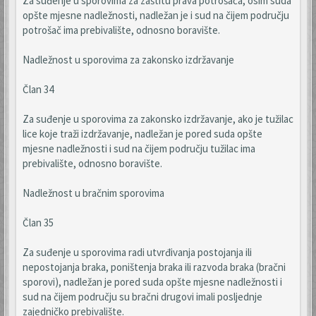
Za suđenje u sporovima za zaštitu prava potrošača, osim suda
opšte mjesne nadležnosti, nadležan je i sud na čijem području
potrošač ima prebivalište, odnosno boravište.
Nadležnost u sporovima za zakonsko izdržavanje
Član 34
Za suđenje u sporovima za zakonsko izdržavanje, ako je tužilac
lice koje traži izdržavanje, nadležan je pored suda opšte
mjesne nadležnosti i sud na čijem području tužilac ima
prebivalište, odnosno boravište.
Nadležnost u bračnim sporovima
Član 35
Za suđenje u sporovima radi utvrđivanja postojanja ili
nepostojanja braka, poništenja braka ili razvoda braka (bračni
sporovi), nadležan je pored suda opšte mjesne nadležnosti i
sud na čijem području su bračni drugovi imali posljednje
zajedničko prebivalište.