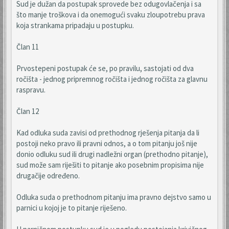
Sud je dužan da postupak sprovede bez odugovlačenja i sa
što manje troškova i da onemogući svaku zloupotrebu prava
koja strankama pripadaju u postupku.
Član 11
Prvostepeni postupak će se, po pravilu, sastojati od dva
ročišta - jednog pripremnog ročišta i jednog ročišta za glavnu
raspravu.
Član 12
Kad odluka suda zavisi od prethodnog rješenja pitanja da li
postoji neko pravo ili pravni odnos, a o tom pitanju još nije
donio odluku sud ili drugi nadležni organ (prethodno pitanje),
sud može sam riješiti to pitanje ako posebnim propisima nije
drugačije određeno.
Odluka suda o prethodnom pitanju ima pravno dejstvo samo u
parnici u kojoj je to pitanje riješeno.