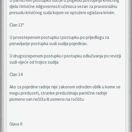
U parničnom postupku sud je u pogledu postojanja krivičnog
djela i krivične odgovornosti učinioca vezan za pravosnažnu
presudu krivičnog suda kojom se optuženi oglašava krivim.
Član 13*
U prvostepenom postupku i postupku po prijedlogu za
ponavljanje postupka sudi sudija pojedinac.
U drugostepenom postupku i postupku odlučivanja po reviziji
sudi vijeće od trojice sudija.
Član 14
Ako za pojedine radnje nije zakonom određen oblik u kome se
mogu preduzeti, stranke preduzimaju parnične radnje
pismeno van ročišta ili usmeno na ročištu.
Glava II