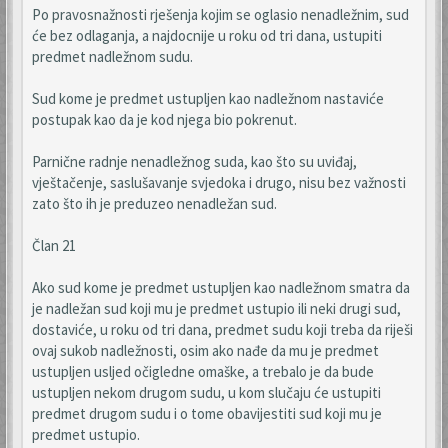
Po pravosnažnosti rješenja kojim se oglasio nenadležnim, sud
će bez odlaganja, a najdocnije u roku od tri dana, ustupiti
predmet nadležnom sudu.
Sud kome je predmet ustupljen kao nadležnom nastaviće
postupak kao da je kod njega bio pokrenut.
Parnične radnje nenadležnog suda, kao što su uviđaj,
vještačenje, saslušavanje svjedoka i drugo, nisu bez važnosti
zato što ih je preduzeo nenadležan sud.
Član 21
Ako sud kome je predmet ustupljen kao nadležnom smatra da
je nadležan sud koji mu je predmet ustupio ili neki drugi sud,
dostaviće, u roku od tri dana, predmet sudu koji treba da riješi
ovaj sukob nadležnosti, osim ako nađe da mu je predmet
ustupljen usljed očigledne omaške, a trebalo je da bude
ustupljen nekom drugom sudu, u kom slučaju će ustupiti
predmet drugom sudu i o tome obavijestiti sud koji mu je
predmet ustupio.