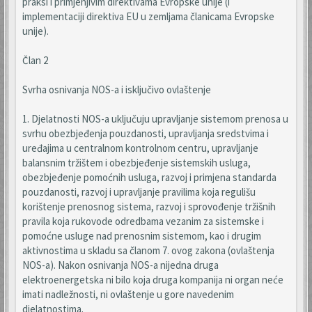
praksi i primjenjivim direktivama Evropske unije (i
implementaciji direktiva EU u zemljama članicama Evropske
unije).
Član 2
Svrha osnivanja NOS-a i isključivo ovlaštenje
1. Djelatnosti NOS-a uključuju upravljanje sistemom prenosa u
svrhu obezbjeđenja pouzdanosti, upravljanja sredstvima i
uređajima u centralnom kontrolnom centru, upravljanje
balansnim tržištem i obezbjeđenje sistemskih usluga,
obezbjeđenje pomoćnih usluga, razvoj i primjena standarda
pouzdanosti, razvoj i upravljanje pravilima koja regulišu
korištenje prenosnog sistema, razvoj i sprovođenje tržišnih
pravila koja rukovode odredbama vezanim za sistemske i
pomoćne usluge nad prenosnim sistemom, kao i drugim
aktivnostima u skladu sa članom 7. ovog zakona (ovlaštenja
NOS-a). Nakon osnivanja NOS-a nijedna druga
elektroenergetska ni bilo koja druga kompanija ni organ neće
imati nadležnosti, ni ovlaštenje u gore navedenim
djelatnostima.