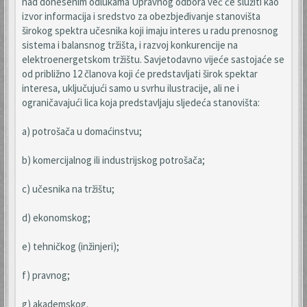
nad donesenim odlukama Upravnog odbora već će služiti kao
izvor informacija i sredstvo za obezbjeđivanje stanovišta
širokog spektra učesnika koji imaju interes u radu prenosnog
sistema i balansnog tržišta, i razvoj konkurencije na
elektroenergetskom tržištu. Savjetodavno vijeće sastojaće se
od približno 12 članova koji će predstavljati širok spektar
interesa, uključujući samo u svrhu ilustracije, ali ne i
ograničavajući lica koja predstavljaju sljedeća stanovišta:
a) potrošača u domaćinstvu;
b) komercijalnog ili industrijskog potrošača;
c) učesnika na tržištu;
d) ekonomskog;
e) tehničkog (inžinjeri);
f) pravnog;
g) akademskog.