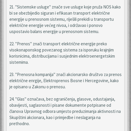
21. "Sistemske usluge" znače sve usluge koje pruža NOS kako
bi se obezbijedio siguran i efikasan transport električne
energije u prenosnom sistemu, riješili prekidi u transportu
električne energije većeg nivoa, i održavao i ponovo
uspostavio balans energije u prenosnom sistemu.
22. "Prenos" znači transport električne energije preko
visokonaponskog povezanog sistema za isporuku krajnjim
korisnicima, distribucijama i susjednim elektroenergetskim
sistemima.
23. "Prenosna kompanija" znači akcionarsko društvo za prenos
električne enrgije, Elektroprenos Bosne i Hercegovine, kako
je opisano u Zakonu o prenosu.
24. "Glas" označava, bez ograničenja, glasove, odustajanja,
obavijesti, saglasnosti i pisane dokumente potpisane od
članova Upravnog odbora umjesto preduzimanja aktivnosti na
Skupštini akcionara, kao i primjedbe i neslaganja na
prethodno.