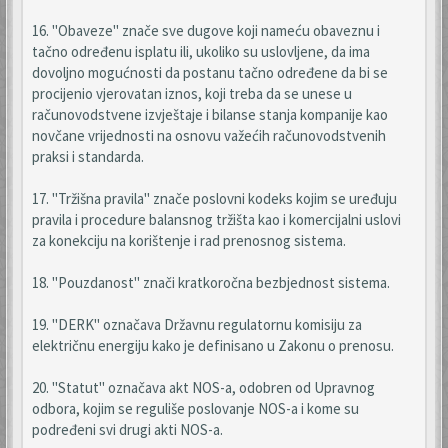
16. "Obaveze" znače sve dugove koji nameću obaveznu i
tačno određenu isplatu ili, ukoliko su uslovljene, da ima
dovoljno mogućnosti da postanu tačno određene da bi se
procijenio vjerovatan iznos, koji treba da se unese u
računovodstvene izvještaje i bilanse stanja kompanije kao
novčane vrijednosti na osnovu važećih računovodstvenih
praksi i standarda.
17. "Tržišna pravila" znače poslovni kodeks kojim se uređuju
pravila i procedure balansnog tržišta kao i komercijalni uslovi
za konekciju na korištenje i rad prenosnog sistema.
18. "Pouzdanost" znači kratkoročna bezbjednost sistema.
19. "DERK" označava Državnu regulatornu komisiju za
električnu energiju kako je definisano u Zakonu o prenosu.
20. "Statut" označava akt NOS-a, odobren od Upravnog
odbora, kojim se reguliše poslovanje NOS-a i kome su
podređeni svi drugi akti NOS-a.