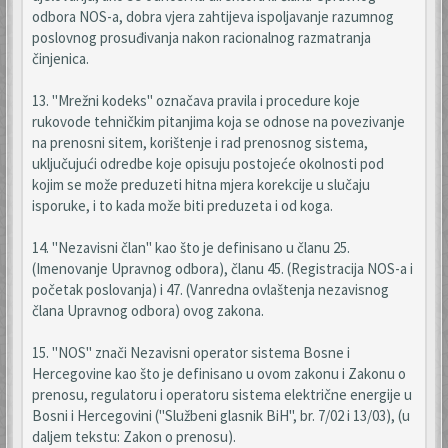
odbora NOS-a, dobra vjera zahtijeva ispoljavanje razumnog
poslovnog prosuđivanja nakon racionalnog razmatranja
činjenica.
13. "Mrežni kodeks" označava pravila i procedure koje
rukovode tehničkim pitanjima koja se odnose na povezivanje
na prenosni sitem, korištenje i rad prenosnog sistema,
uključujući odredbe koje opisuju postojeće okolnosti pod
kojim se može preduzeti hitna mjera korekcije u slučaju
isporuke, i to kada može biti preduzeta i od koga.
14. "Nezavisni član" kao što je definisano u članu 25.
(Imenovanje Upravnog odbora), članu 45. (Registracija NOS-a i
početak poslovanja) i 47. (Vanredna ovlaštenja nezavisnog
člana Upravnog odbora) ovog zakona.
15. "NOS" znači Nezavisni operator sistema Bosne i
Hercegovine kao što je definisano u ovom zakonu i Zakonu o
prenosu, regulatoru i operatoru sistema električne energije u
Bosni i Hercegovini ("Službeni glasnik BiH", br. 7/02 i 13/03), (u
daljem tekstu: Zakon o prenosu).