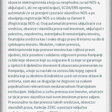
obaveze elektroprivreda a koja su neophodna za rad NOS-a,
uključujući i, ali i ne ograničavajući, SCDA/EMS opremu,
automatski će se prenijeti i postaće vlasništvo NOS-a po
obavljanju registracije NOS-a u skladu sa članom 9.
(Registracija NOS-a). Ovaj automatski prenos uključivaće sva
sredstva, obaveze i vlasnička prava nad imovinom, uključujući i
pokretnu, nepokretnu, materijalnu ili nematerijalnu imovinu,
finansijska sredstva kao i svako drugo pravo ili interes na dio ili
cjelokupnu imovinu. Međutim, i nakon prenosa,
elektroprivrede koje prenose imovinu kao i njihovi pravni
sljednici, biće posebno i solidarno odgovorni prema Kompaniji
za bilo koje obaveze koje su osigurane ili za koje se garantuje
u cijelosti ili djelimično imovinom ili obavezama prenesenim na
Kompaniju, a koje su nastale na osnovu bilo kojeg zajma ili
kredita koji su direktno ili indirektno uzeti od strane države ili
entiteta, osim ako se drugačije ne dogovori sa svakom
pojedinačnom relevantnom međunarodnom finansijskom
institucijom. Isključivo u svrhu prenosa ove imovine, smatraće
se da je pravo vlasništva nad ovom imovinom pravno valjano.
Pravosnažno na dan prenosa takvih sredstava, obaveza i
vlasničkih prava, funkcije ZEKC-a postaće isključiva