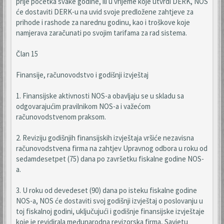
prije početka svake godine, ili u vrijeme koje utvrdi DERK, NOS
će dostaviti DERK-u na uvid svoje predložene zahtjeve za
prihode i rashode za narednu godinu, kao i troškove koje
namjerava zaračunati po svojim tarifama za rad sistema.
Član 15
Finansije, računovodstvo i godišnji izvještaj
1. Finansijske aktivnosti NOS-a obavljaju se u skladu sa
odgovarajućim pravilnikom NOS-a i važećom
računovodstvenom praksom.
2. Reviziju godišnjih finansijskih izvještaja vršiće nezavisna
računovodstvena firma na zahtjev Upravnog odbora u roku od
sedamdesetpet (75) dana po završetku fiskalne godine NOS-
a.
3. U roku od devedeset (90) dana po isteku fiskalne godine
NOS-a, NOS će dostaviti svoj godišnji izvještaj o poslovanju u
toj fiskalnoj godini, uključujući i godišnje finansijske izvještaje
koje je revidirala međunarodna revizorska firma, Savjetu