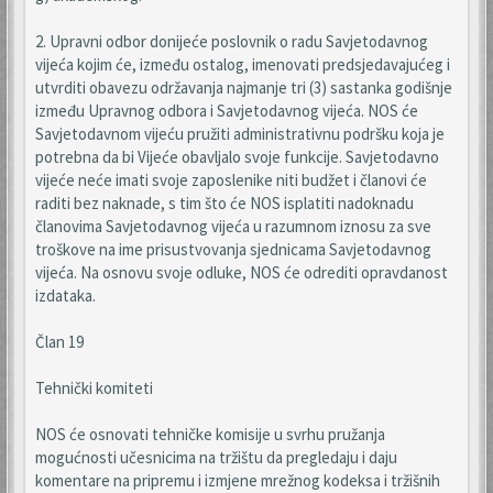
2. Upravni odbor donijeće poslovnik o radu Savjetodavnog
vijeća kojim će, između ostalog, imenovati predsjedavajućeg i
utvrditi obavezu održavanja najmanje tri (3) sastanka godišnje
između Upravnog odbora i Savjetodavnog vijeća. NOS će
Savjetodavnom vijeću pružiti administrativnu podršku koja je
potrebna da bi Vijeće obavljalo svoje funkcije. Savjetodavno
vijeće neće imati svoje zaposlenike niti budžet i članovi će
raditi bez naknade, s tim što će NOS isplatiti nadoknadu
članovima Savjetodavnog vijeća u razumnom iznosu za sve
troškove na ime prisustvovanja sjednicama Savjetodavnog
vijeća. Na osnovu svoje odluke, NOS će odrediti opravdanost
izdataka.
Član 19
Tehnički komiteti
NOS će osnovati tehničke komisije u svrhu pružanja
mogućnosti učesnicima na tržištu da pregledaju i daju
komentare na pripremu i izmjene mrežnog kodeksa i tržišnih