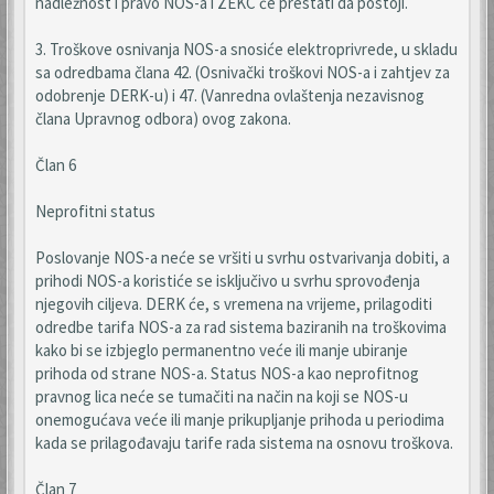
nadležnost i pravo NOS-a i ZEKC će prestati da postoji.
3. Troškove osnivanja NOS-a snosiće elektroprivrede, u skladu
sa odredbama člana 42. (Osnivački troškovi NOS-a i zahtjev za
odobrenje DERK-u) i 47. (Vanredna ovlaštenja nezavisnog
člana Upravnog odbora) ovog zakona.
Član 6
Neprofitni status
Poslovanje NOS-a neće se vršiti u svrhu ostvarivanja dobiti, a
prihodi NOS-a koristiće se isključivo u svrhu sprovođenja
njegovih ciljeva. DERK će, s vremena na vrijeme, prilagoditi
odredbe tarifa NOS-a za rad sistema baziranih na troškovima
kako bi se izbjeglo permanentno veće ili manje ubiranje
prihoda od strane NOS-a. Status NOS-a kao neprofitnog
pravnog lica neće se tumačiti na način na koji se NOS-u
onemogućava veće ili manje prikupljanje prihoda u periodima
kada se prilagođavaju tarife rada sistema na osnovu troškova.
Član 7