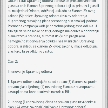
Odluke i akti Upravnog odbora donose se prostom većinom
glasova onih članova Upravnog odbora koji su prisutni i glasali
su na sjednici Odbora, održanoj u skladu sa članom 29. ovog
zakona (Sjednice Upravnog odbora) izuzev odobrenja
dugoročnog razvojnog plana prenosnog sistema koji podnosi
Prenosna kompanija kada je potrebna jednoglasna odluka. U
slučaju da se ne može postići jednoglasna odluka o odobrenju
plana razvoja prenosa, automatski će biti proglašena
nemogućnost donošenja odluke i nezavisni član Upravnog
odbora, u skladu sa članom 25. ovog zakona, imaće odlučujući
glas kako bi se otklonio zastoj.
Član 25
Imenovanje Upravnog odbora
1. Upravni odbor sastojaće se od sedam (7) članova sa punim
pravom glasa i jednog (1) nezavisnog člana uz ravnopravnu
zastupljenost konstitutivnih naroda u BiH.
2. Jednog (1) nezavisnog člana sa pravom glasa utvrđenim u
članu 24. ovog zakona(Odlučivanje Upravnog odbora)