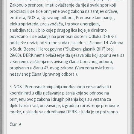
Zakonu o prenosu, imati ovlaštenje da riješi svaki spor koji
proizilazi ili se tiče primjene ovog zakona na zahtjev države,
entiteta, NOS-a, Upravnog odbora, Prenosne kompanije,
elektroprivreda, proizvođača, trgovca energijom,
snabdjevača, ili bilo kojeg drugog lica koje je direktno
povezano ili se oslanja na prenosni sistem. Odluka DERK-a
podliježe reviziji od strane suda u skladu sa članom 14. Zakona
o Sudu Bosne i Hercegovine ("Službeni glasnik BiH", broj
29/00). DERK nema ovlaštenje da rješava bilo koji spor u vezi sa
vršenjem ovlaštenja nezavisnog člana Upravnog odbora,
propisanih u članu 47. ovog zakona. (Vanredna ovlaštenja
nezavisnog člana Upravnog odbora ).
3. NOS i Prenosna kompanija međusobno će sarađivati i
koordinirati u cilju rješavanja pitanja koja se odnose na
primjenu ovog zakona i drugih pitanja koja su vezana za
djelotvoran rad, održavanje, izgradnju i proširenje prenosne
mreže, u skladu sa odredbama DERK-a kada je to potrebno.
Član 9