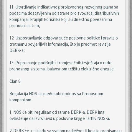
11. Utvrđivanje indikativnog proizvodnog razvojnog plana sa
podacima dostavljenim od strane proizvođača, distributivnih
kompanija i krajnjih korisnika koji su direktno povezani na
prenosni sistem;
12. Uspostavljanje odgovarajuće poslovne politike i pravila o
tretmanu povjerljivih informacija, što je predmet revizije
DERK-a;
13. Pripremanje godišnjih i tromjesečnih izvještaja o radu
prenosnog sistema i balansnom tržištu električne enegije.
Član 8
Regulacija NOS-a i međusobni odnos sa Prenosnom
kompanijom
1. NOS će biti regulisan od strane DERK-a. DERK ima
ovlaštenje da izvrši uvid u poslovne knjige i arhiv NOS-a.
2. DERK će, u skladu sa svojom nadležnosti koja je propisana u