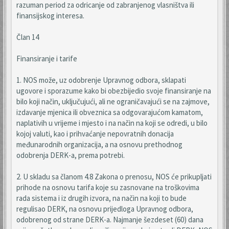
razuman period za odricanje od zabranjenog vlasništva ili
finansijskog interesa.
Član 14
Finansiranje i tarife
1. NOS može, uz odobrenje Upravnog odbora, sklapati
ugovore i sporazume kako bi obezbijedio svoje finansiranje na
bilo koji način, uključujući, ali ne ograničavajući se na zajmove,
izdavanje mjenica ili obveznica sa odgovarajućom kamatom,
naplativih u vrijeme i mjesto i na način na koji se odredi, u bilo
kojoj valuti, kao i prihvaćanje nepovratnih donacija
međunarodnih organizacija, a na osnovu prethodnog
odobrenja DERK-a, prema potrebi.
2. U skladu sa članom 4.8 Zakona o prenosu, NOS će prikupljati
prihode na osnovu tarifa koje su zasnovane na troškovima
rada sistema i iz drugih izvora, na način na koji to bude
regulisao DERK, na osnovu prijedloga Upravnog odbora,
odobrenog od strane DERK-a. Najmanje šezdeset (60) dana