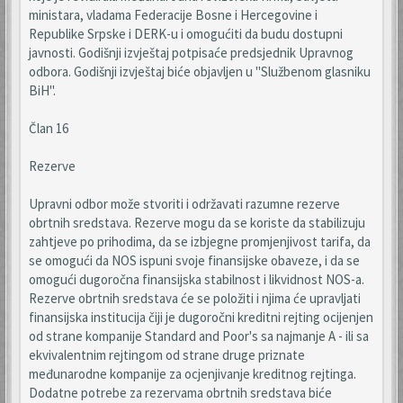
ministara, vladama Federacije Bosne i Hercegovine i
Republike Srpske i DERK-u i omogućiti da budu dostupni
javnosti. Godišnji izvještaj potpisaće predsjednik Upravnog
odbora. Godišnji izvještaj biće objavljen u "Službenom glasniku
BiH".
Član 16
Rezerve
Upravni odbor može stvoriti i održavati razumne rezerve
obrtnih sredstava. Rezerve mogu da se koriste da stabilizuju
zahtjeve po prihodima, da se izbjegne promjenjivost tarifa, da
se omogući da NOS ispuni svoje finansijske obaveze, i da se
omogući dugoročna finansijska stabilnost i likvidnost NOS-a.
Rezerve obrtnih sredstava će se položiti i njima će upravljati
finansijska institucija čiji je dugoročni kreditni rejting ocijenjen
od strane kompanije Standard and Poor's sa najmanje A - ili sa
ekvivalentnim rejtingom od strane druge priznate
međunarodne kompanije za ocjenjivanje kreditnog rejtinga.
Dodatne potrebe za rezervama obrtnih sredstava biće