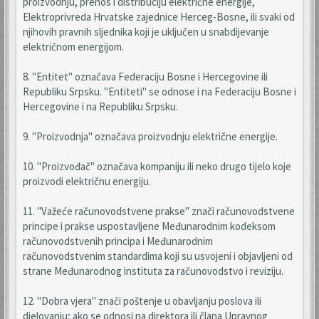
proizvodnju, prenos i distribuciju električne energije,
Elektroprivreda Hrvatske zajednice Herceg-Bosne, ili svaki od
njihovih pravnih sljednika koji je uključen u snabdijevanje
električnom energijom.
8. "Entitet" označava Federaciju Bosne i Hercegovine ili
Republiku Srpsku. "Entiteti" se odnose i na Federaciju Bosne i
Hercegovine i na Republiku Srpsku.
9. "Proizvodnja" označava proizvodnju električne energije.
10. "Proizvođač" označava kompaniju ili neko drugo tijelo koje
proizvodi električnu energiju.
11. "Važeće računovodstvene prakse" znači računovodstvene
principe i prakse uspostavljene Međunarodnim kodeksom
računovodstvenih principa i Međunarodnim
računovodstvenim standardima koji su usvojeni i objavljeni od
strane Međunarodnog instituta za računovodstvo i reviziju.
12. "Dobra vjera" znači poštenje u obavljanju poslova ili
djelovanju; ako se odnosi na direktora ili člana Upravnog