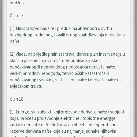
budžeta.
Član 17
(1) Ministarstvo nadzire i preduzima aktivnosti u svrhu
bezbjednog, redovnog i kvalitetnog snabdijevanja derivatima
nafte.
(2) Vlada, na prijedlog ministarstva, donosi plan intervencije u
slučaju poremećaja na tržištu Republike Srpske i
neočekivanog ili neprekidnog nedostatka derivata nafte,
velikih prirodnih nepogoda, tehnoloških katastrofa ili
neočekivanog i visokog rasta cijena nafte i derivata nafte na
svjetskom tržištu.
Član 18
(1) Energetski subjekti koji proizvode derivate nafte i subjekti
koji u procesu proizvodnje električne i toplotne energije
koriste derivate nafte dužni su da obezbijede operativne
rezerve derivata nafte koje su najmanje jednake njihovim