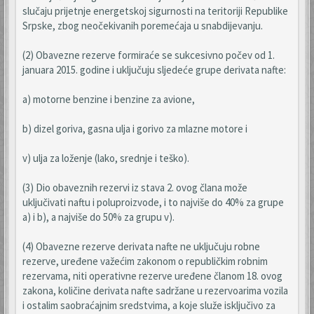
slučaju prijetnje energetskoj sigurnosti na teritoriji Republike
Srpske, zbog neočekivanih poremećaja u snabdijevanju.
(2) Obavezne rezerve formiraće se sukcesivno počev od 1.
januara 2015. godine i uključuju sljedeće grupe derivata nafte:
a) motorne benzine i benzine za avione,
b) dizel goriva, gasna ulja i gorivo za mlazne motore i
v) ulja za loženje (lako, srednje i teško).
(3) Dio obaveznih rezervi iz stava 2. ovog člana može
uključivati naftu i poluproizvode, i to najviše do 40% za grupe
a) i b), a najviše do 50% za grupu v).
(4) Obavezne rezerve derivata nafte ne uključuju robne
rezerve, uređene važećim zakonom o republičkim robnim
rezervama, niti operativne rezerve uređene članom 18. ovog
zakona, količine derivata nafte sadržane u rezervoarima vozila
i ostalim saobraćajnim sredstvima, a koje služe isključivo za