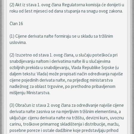
(2) Akt iz stava 1. ovog člana Regulatorna komisija će donijeti u
roku od šest mjeseci od dana stupanja na snagu ovog zakona.
Član 16
(1) Cijene derivata nafte formiraju se u skladu sa tržišnim
uslovima.
(2) Izuzetno od stava 1. ovog člana, u slučaju poteškoća pri
snabdijevanju naftom i derivatima nafte ili u slučajevima
ozbiljnih prekida u snabdijevanju, Vlada Republike Srpske (u
daljem tekstu: Vlada) može propisati način određivanja najviše
cijene pojedinih derivata nafte, na prijedlog ministarstva
nadležnog za oblast trgovine, po prethodno pribavljenom
mišljenju Ministarstva.
(3) Obračun iz stava 2. ovog člana za određivanje najviše cijene
derivata nafte zasniva se na mjerljivim tržišnim elementima, a
uključuje: cijenu derivata nafte na tržištu, devizni kurs, uvoznu
carinu, troškove primarnog skladištenja i distribucije, maržu,
posebne poreze i ostale dadžbine koje predstavljaju prihod