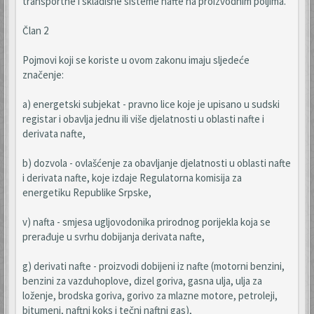
transportne i skladišne sisteme nafte na proizvodnim poljima.
Član 2
Pojmovi koji se koriste u ovom zakonu imaju sljedeće
značenje:
a) energetski subjekat - pravno lice koje je upisano u sudski
registar i obavlja jednu ili više djelatnosti u oblasti nafte i
derivata nafte,
b) dozvola - ovlašćenje za obavljanje djelatnosti u oblasti nafte
i derivata nafte, koje izdaje Regulatorna komisija za
energetiku Republike Srpske,
v) nafta - smjesa ugljovodonika prirodnog porijekla koja se
prerađuje u svrhu dobijanja derivata nafte,
g) derivati nafte - proizvodi dobijeni iz nafte (motorni benzini,
benzini za vazduhoplove, dizel goriva, gasna ulja, ulja za
loženje, brodska goriva, gorivo za mlazne motore, petroleji,
bitumeni, naftni koks i tečni naftni gas),