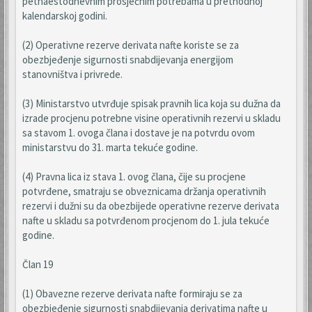
petnaestodnevnim prosječnim potrebama u prethodnoj
kalendarskoj godini.
(2) Operativne rezerve derivata nafte koriste se za
obezbjeđenje sigurnosti snabdijevanja energijom
stanovništva i privrede.
(3) Ministarstvo utvrđuje spisak pravnih lica koja su dužna da
izrade procjenu potrebne visine operativnih rezervi u skladu
sa stavom 1. ovoga člana i dostave je na potvrdu ovom
ministarstvu do 31. marta tekuće godine.
(4) Pravna lica iz stava 1. ovog člana, čije su procjene
potvrđene, smatraju se obveznicama držanja operativnih
rezervi i dužni su da obezbijede operativne rezerve derivata
nafte u skladu sa potvrđenom procjenom do 1. jula tekuće
godine.
Član 19
(1) Obavezne rezerve derivata nafte formiraju se za
obezbjeđenje sigurnosti snabdijevanja derivatima nafte u