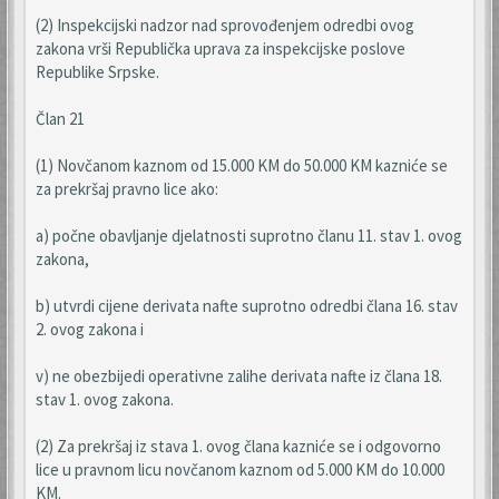
(2) Inspekcijski nadzor nad sprovođenjem odredbi ovog
zakona vrši Republička uprava za inspekcijske poslove
Republike Srpske.
Član 21
(1) Novčanom kaznom od 15.000 KM do 50.000 KM kazniće se
za prekršaj pravno lice ako:
a) počne obavljanje djelatnosti suprotno članu 11. stav 1. ovog
zakona,
b) utvrdi cijene derivata nafte suprotno odredbi člana 16. stav
2. ovog zakona i
v) ne obezbijedi operativne zalihe derivata nafte iz člana 18.
stav 1. ovog zakona.
(2) Za prekršaj iz stava 1. ovog člana kazniće se i odgovorno
lice u pravnom licu novčanom kaznom od 5.000 KM do 10.000
KM.