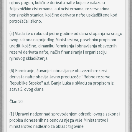
njihov pogon, količine derivata nafte koje se nalaze u
željezničkim cisternama, autocisternama, rezervoarima
benzinskih stanica, količine derivata nafte uskladištene kod
potrošača i slično.
(5) Vlada će u roku od jedne godine od dana stupanja na snagu
ovog zakona na prijedlog Ministarstva, posebnim propisom
urediti količine, dinamiku formiranja i obnavljanja obaveznih
rezervi derivata nafte, način finansiranja i organizaciju
njihovog skladištenja.
(6) Formiranje, čuvanje i obnavljanje obaveznih rezervi
derivata nafte obavlja Javno preduzeće "Robne rezerve
Republike Srpske" a.d. Banja Luka u skladu sa propisom iz
stava 5. ovog člana.
Član 20
(1) Upravni nadzor nad sprovođenjem odredbi ovoga zakona i
propisa donesenih na osnovu njega vrše Ministarstvo i
ministarstvo nadležno za oblast trgovine.